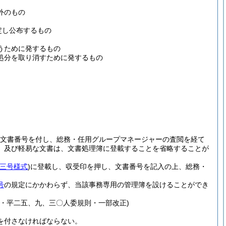
外のもの
定し公布するもの
うために発するもの
処分を取り消すために発するもの
。
文書番号を付し、総務・任用グループマネージャーの査閲を経て
、及び軽易な文書は、文書処理簿に登載することを省略することが
三号様式
)
に登載し、収受印を押し、文書番号を記入の上、総務・
号
の規定にかかわらず、当該事務専用の管理簿を設けることができ
・平二五、九、三〇人委規則・一部改正)
を付さなければならない。