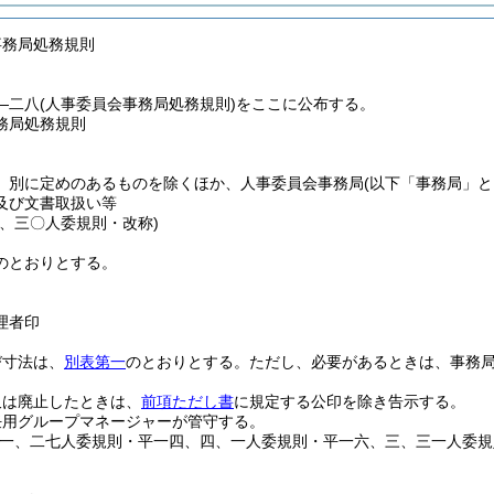
事務局処務規則
―二八(人事委員会事務局処務規則)をここに公布する。
務局処務規則
、別に定めのあるものを除くほか、人事委員会事務局
(以下「事務局」と
及び文書取扱い等
九、三〇人委規則・改称)
のとおりとする。
理者印
び寸法は、
別表第一
のとおりとする。
ただし、必要があるときは、事務
又は廃止したときは、
前項ただし書
に規定する公印を除き告示する。
任用グループマネージャーが管守する。
一一、二七人委規則・平一四、四、一人委規則・平一六、三、三一人委