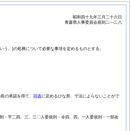
昭和四十九年三月二十六日
青森県人事委員会規則二―二八
いう。)
の処務について必要な事項を定めるものとする。
局長の承認を得て、
同表
に定めるひな形、寸法によらないことがで
規則・平二四、三、三〇人委規則・令四、四、一人委規則・一部改