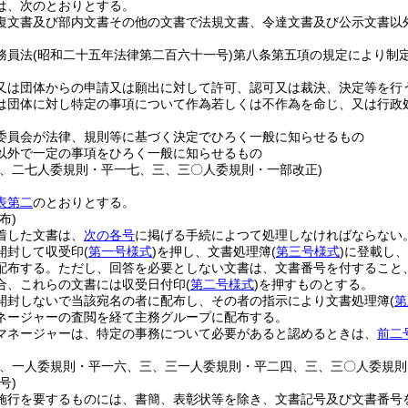
は、次のとおりとする。
復文書及び部内文書その他の文書で法規文書、令達文書及び公示文書以
務員法
(昭和二十五年法律第二百六十一号)
第八条第五項の規定により制
又は団体からの申請又は願出に対して許可、認可又は裁決、決定等を行
は団体に対し特定の事項について作為若しくは不作為を命じ、又は行政
委員会が法律、規則等に基づく決定でひろく一般に知らせるもの
以外で一定の事項をひろく一般に知らせるもの
六、二七人委規則・平一七、三、三〇人委規則・一部改正)
表第二
のとおりとする。
布)
着した文書は、
次の各号
に掲げる手続によつて処理しなければならない
開封して収受印
(
第一号様式
)
を押し、文書処理簿
(
第三号様式
)
に登載し、
配布する。
ただし、回答を必要としない文書は、文書番号を付すること
合、これらの文書には収受日付印
(
第二号様式
)
を押すものとする。
開封しないで当該宛名の者に配布し、その者の指示により文書処理簿
(
第
ネージャーの査閲を経て主務グループに配布する。
マネージャーは、特定の事務について必要があると認めるときは、
前二
四、一人委規則・平一六、三、三一人委規則・平二四、三、三〇人委規則
号)
施行を要するものには、書簡、表彰状等を除き、文書記号及び文書番号