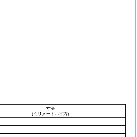
寸法
(ミリメートル平方)