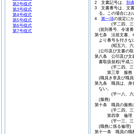
2
文書記号は、
別
第2号様式
3
文書番号は、文
第3号様式
る。
この場合にお
第4号様式
4
第一項
の規定に
第5号様式
(平二四、
第6号様式
(規則番号、令達番
第7号様式
第七条
法規文書、
より番号を付さな
(昭五六、
(公印及び文書の取
第八条
公印及び文
書取扱規程
(平成
(平二四、
第三章
服務
(職員き章及び職員
第九条
職員は、身
ない。
(平一八、
(服務)
第十条
職員の服務
(平二四、
第四章
倫理
(平一三、
(職務に係る倫理)
第十一条
職員の職