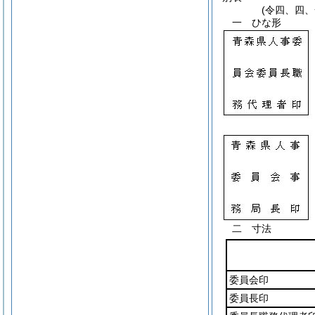
(令四、四
一 ひな形
二 寸法
委員会印
委員長印