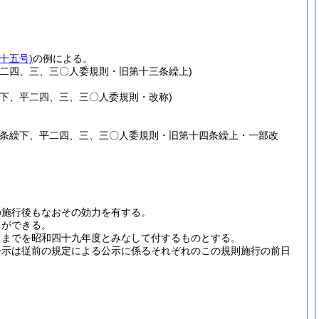
十五号)
の例による。
二四、三、三〇人委規則・旧第十三条繰上)
下、平二四、三、三〇人委規則・改称)
。
三条繰下、平二四、三、三〇人委規則・旧第十四条繰上・一部改
の施行後もなおその効力を有する。
とができる。
日までを昭和四十九年度とみなして付するものとする。
告示は従前の規定による公示に係るそれぞれのこの規則施行の前日