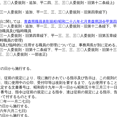
三、三〇人委規則・追加、平二四、三、三〇人委規則・旧第十二条繰上)
、三一人委規則・追加、平一三、三、三〇人委規則・旧第四章繰下)
彰に関しては、
青森県職員表彰規程
(昭和二十八年七月青森県訓令甲第四
、三一人委規則・追加、平一三、三、三〇人委規則・旧第十二条繰下、平
勤職員及び臨時職員
、三一人委規則・旧第四章繰下、平一三、三、三〇人委規則・旧第五章繰
時職員の管理)
員及び臨時的に任用する職員の管理については、事務局長が別に定める
、三一人委規則・旧第十二条繰下、平一三、三、三〇人委規則・旧第十
三、三〇人委規則・一部改正)
布の日から施行する。
際、従前の規定により、現に施行されている指示及び告示は、この規則
際、現に使用中の公印、受付印等は改刻を要するまで、なお使用するこ
規定する文書番号は、昭和四十九年一月一日から昭和五十年三月三十一
る番号は、指令は従前の規定による指令、達は従前の規定による指示、
いて付するものとする。
五〇年一一月二七日
)
の日から施行する。
五六年六月二七日
)
の日から施行する。