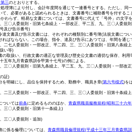
表第三
のとおりとする。
書処理簿により付し、会計年度間を通じて一連番号とする。
ただし、同
いて、必要があると認められるときは、文書番号に補助番号を付するこ
かかわらず、軽易な文書については、文書番号に代えて「号外」の文字
三、三〇人委規則・旧第七条繰上・一部改正、平二五、九、三〇人委規則
号及び告示番号)
令達文書及び告示文書には、それぞれの種類別に番号簿
(法規文書につ
ければならない。
この場合、指令、達及び告示にあつては、年間を通じ
六、二七人委規則・一部改正、平二四、三、三〇人委規則・旧第八条繰上
扱い等)
書の取扱い、行政文書の適正な管理及び歴史公文書の適切な保存、利用
二十五年九月青森県訓令甲第十七号)
の例による。
三、三〇人委規則・旧第九条繰上、平二五、九、三〇人委規則・一部改正
の証)
分を明確にし、品位を保持するため、勤務中、職員き章
(
第六号様式
)
を
六、二三人委規則・一部改正、平二四、三、三〇人委規則・旧第十条繰上
については
前条
に定めるもののほか、
青森県職員服務規程
(昭和三十六
三、三〇人委規則・旧第十一条繰上)
三、三〇人委規則・追加)
務に係る倫理については、
青森県職員倫理規程
(平成十三年三月青森県訓