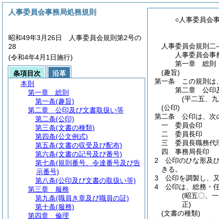
人事委員会事務局処務規則
○人事委員会
昭和49年3月26日 人事委員会規則第2号の
人事委員会規則二
28
人事委員会事
(令和4年4月1日施行)
第一章
総則
(趣旨)
条項目次
沿革
第一条
この規則は
本則
第二章
公印
第一章
総則
(平二五、
第一条
(趣旨)
(公印)
第二章
公印及び文書取扱い等
第二条
公印は、次
第二条
(公印)
一
委員会印
第三条
(文書の種類)
二
委員長印
第四条
(公文例式)
三
委員長職務代
第五条
(文書の収受及び配布)
四
事務局長印
第六条
(文書の記号及び番号)
2
公印のひな形及
第七条
(規則番号、令達番号及び告
きる。
示番号)
3
公印を調製し、
第八条
(公印及び文書の取扱い等)
4
公印は、総務・
第三章
服務
(昭五〇、
第九条
(職員き章及び職員の証)
正)
第十条
(服務)
(文書の種類)
第四章
倫理