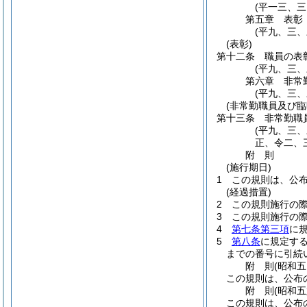
(平一三、
第五章
表彰
(平九、三
(表彰)
第十二条
職員の表
(平九、三
第六章
非常
(平九、三
(非常勤職員及び臨
第十三条
非常勤職
(平九、三
正、令二、
附
則
(施行期日)
1
この規則は、公
(経過措置)
2
この規則施行の
3
この規則施行の
4
第七条第三項
に
5
第八条
に規定す
までの番号に引続
附
則
(昭和
この規則は、公布
附
則
(昭和
この規則は、公布