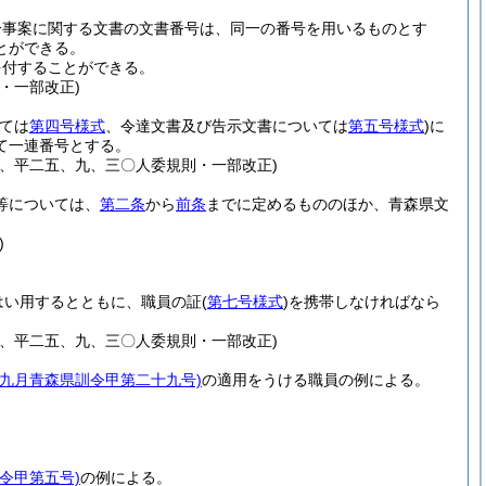
一事案に関する文書の文書番号は、同一の番号を用いるものとす
とができる。
を付することができる。
・一部改正)
いては
第四号様式
、令達文書及び告示文書については
第五号様式
)
に
て一連番号とする。
、平二五、九、三〇人委規則・一部改正)
等については、
第二条
から
前条
までに定めるもののほか、青森県文
)
はい用するとともに、職員の証
(
第七号様式
)
を携帯しなければなら
、平二五、九、三〇人委規則・一部改正)
年九月青森県訓令甲第二十九号)
の適用をうける職員の例による。
令甲第五号)
の例による。