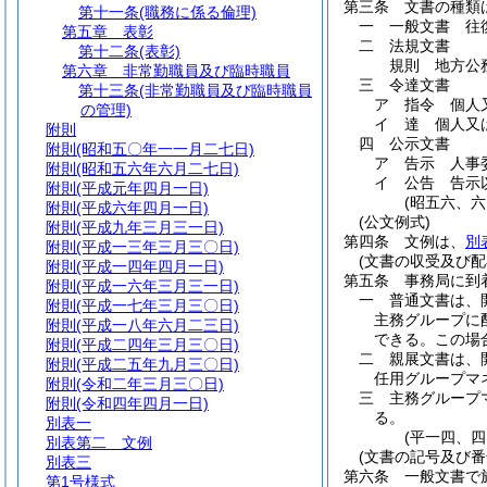
第三条
文書の種類
第十一条
(職務に係る倫理)
一
一般文書 往
第五章
表彰
二
法規文書
第十二条
(表彰)
規則 地方公
第六章
非常勤職員及び臨時職員
三
令達文書
第十三条
(非常勤職員及び臨時職員
ア
指令 個人
の管理)
イ
達 個人又
附則
四
公示文書
附則
(昭和五〇年一一月二七日)
ア
告示 人事
附則
(昭和五六年六月二七日)
イ
公告 告示
附則
(平成元年四月一日)
(昭五六、
附則
(平成六年四月一日)
(公文例式)
附則
(平成九年三月三一日)
第四条
文例は、
別
附則
(平成一三年三月三〇日)
(文書の収受及び配
附則
(平成一四年四月一日)
第五条
事務局に到
附則
(平成一六年三月三一日)
一
普通文書は、
附則
(平成一七年三月三〇日)
主務グループに
附則
(平成一八年六月二三日)
できる。
この場
附則
(平成二四年三月三〇日)
二
親展文書は、
附則
(平成二五年九月三〇日)
任用グループマ
附則
(令和二年三月三〇日)
三
主務グループ
附則
(令和四年四月一日)
る。
別表一
(平一四、
別表第二
文例
(文書の記号及び番
別表三
第六条
一般文書で
第1号様式