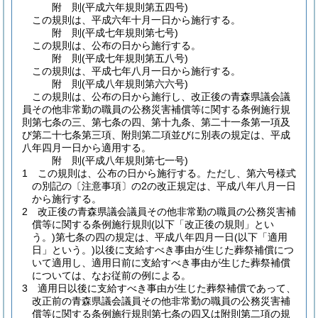
附
則
(平成六年
規則第五四号)
この規則は、平成六年十月一日から施行する。
附
則
(平成七年
規則第七号)
この規則は、公布の日から施行する。
附
則
(平成七年
規則第五八号)
この規則は、平成七年八月一日から施行する。
附
則
(平成八年
規則第六六号)
この規則は、公布の日から施行し、改正後の青森県議会議
員その他非常勤の職員の公務災害補償等に関する条例施行規
則第七条の三、第七条の四、第十九条、第二十一条第一項及
び第二十七条第三項、附則第二項並びに別表の規定は、平成
八年四月一日から適用する。
附
則
(平成八年
規則第七一号)
1
この規則は、公布の日から施行する。
ただし、第六号様式
の別記の〔注意事項〕の2の改正規定は、平成八年八月一日
から施行する。
2
改正後の青森県議会議員その他非常勤の職員の公務災害補
償等に関する条例施行規則
(以下「改正後の規則」とい
う。)
第七条の四の規定は、平成八年四月一日
(以下「適用
日」という。)
以後に支給すべき事由が生じた葬祭補償につ
いて適用し、適用日前に支給すべき事由が生じた葬祭補償
については、なお従前の例による。
3
適用日以後に支給すべき事由が生じた葬祭補償であって、
改正前の青森県議会議員その他非常勤の職員の公務災害補
償等に関する条例施行規則第七条の四又は附則第二項の規