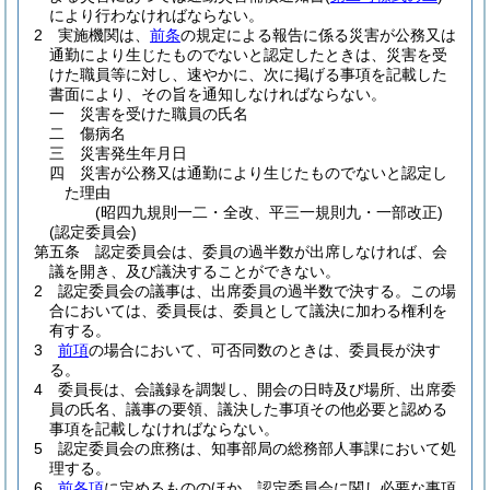
により行わなければならない。
2
実施機関は、
前条
の規定による報告に係る災害が公務又は
通勤により生じたものでないと認定したときは、災害を受
けた職員等に対し、速やかに、次に掲げる事項を記載した
書面により、その旨を通知しなければならない。
一
災害を受けた職員の氏名
二
傷病名
三
災害発生年月日
四
災害が公務又は通勤により生じたものでないと認定し
た理由
(昭四九規則一二・全改、平三一規則九・一部改正)
(認定委員会)
第五条
認定委員会は、委員の過半数が出席しなければ、会
議を開き、及び議決することができない。
2
認定委員会の議事は、出席委員の過半数で決する。
この場
合においては、委員長は、委員として議決に加わる権利を
有する。
3
前項
の場合において、可否同数のときは、委員長が決す
る。
4
委員長は、会議録を調製し、開会の日時及び場所、出席委
員の氏名、議事の要領、議決した事項その他必要と認める
事項を記載しなければならない。
5
認定委員会の庶務は、知事部局の総務部人事課において処
理する。
6
前各項
に定めるもののほか、認定委員会に関し必要な事項