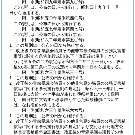
附
則
(昭和四九年
規則第九〇号)
この規則は、公布の日から施行し、昭和四十九年十一月一
日から適用する。
附
則
(昭和五〇年
規則第四〇号)
この規則は、公布の日から施行する。
附
則
(昭和五七年
規則第四七号)
この規則は、公布の日から施行する。
附
則
(昭和六二年
規則第五〇号)
1
この規則は、公布の日から施行する。
2
改正後の青森県議会議員その他非常勤の職員の公務災害補
償等に関する条例施行規則
(以下「改正後の規則」とい
う。)
第五条の二の規定は昭和六十二年二月一日から、改正
後の規則第二条の二の規定は同年四月一日から適用する。
附
則
(昭和六三年
規則第三一号)
1
この規則は、公布の日から施行する。
2
改正後の青森県議会議員その他非常勤の職員の公務災害補
償等に関する条例施行規則の規定は、昭和六十三年四月一
日以後に支給すべき事由が生じた葬祭補償について適用
し、同日前に支給すべき事由が生じた葬祭補償について
は、なお従前の例による。
附
則
(昭和六三年
規則第六六号)
1
この規則は、公布の日から施行する。
2
改正前の青森県議会議員その他非常勤の職員の公務災害補
償等に関する条例施行規則の規定により交付された地方公
務員災害補償年金証書は、改正後の青森県議会議員その他