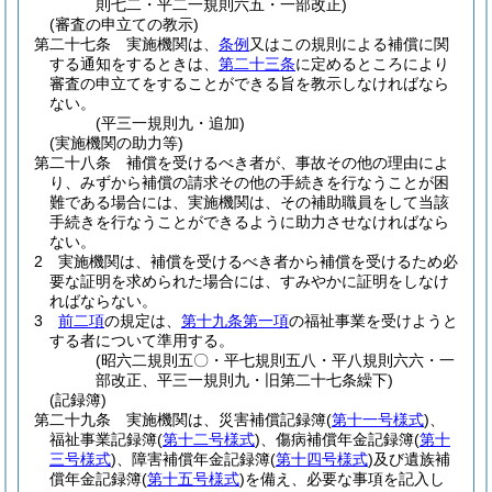
則七二・平二一規則六五・一部改正)
(審査の申立ての教示)
第二十七条
実施機関は、
条例
又はこの規則による補償に関
する通知をするときは、
第二十三条
に定めるところにより
審査の申立てをすることができる旨を教示しなければなら
ない。
(平三一規則九・追加)
(実施機関の助力等)
第二十八条
補償を受けるべき者が、事故その他の理由によ
り、みずから補償の請求その他の手続きを行なうことが困
難である場合には、実施機関は、その補助職員をして当該
手続きを行なうことができるように助力させなければなら
ない。
2
実施機関は、補償を受けるべき者から補償を受けるため必
要な証明を求められた場合には、すみやかに証明をしなけ
ればならない。
3
前二項
の規定は、
第十九条第一項
の福祉事業を受けようと
する者について準用する。
(昭六二規則五〇・平七規則五八・平八規則六六・一
部改正、平三一規則九・旧第二十七条繰下)
(記録簿)
第二十九条
実施機関は、災害補償記録簿
(
第十一号様式
)
、
福祉事業記録簿
(
第十二号様式
)
、傷病補償年金記録簿
(
第十
三号様式
)
、障害補償年金記録簿
(
第十四号様式
)
及び遺族補
償年金記録簿
(
第十五号様式
)
を備え、必要な事項を記入し