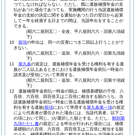
つてしなければならない。
ただし、既に遺族補償年金の支
払があつた場合であつても、実施機関の行う当該遺族補償
年金の支給の決定に関する通知があつた日の翌日から起算
して一年を経過する日までの間は、当該申出をすることが
できる。
(昭六二規則五〇・全改、平八規則六六・旧第八項繰
下)
10
前項
の申出は、同一の災害につき二回以上行うことがで
きない。
(昭六二規則五〇・追加、平八規則六六・旧第九項繰
下)
11
第九条
の規定は、遺族補償年金を受ける権利を有する遺
族が二人以上あるときにおける遺族補償年金前払一時金の
請求及び受領について準用する。
(昭六二規則五〇・追加、平八規則六六・旧第十項繰
下)
12
遺族補償年金前払一時金の額は、補償基礎額の千倍、八
百倍、六百倍、四百倍又は二百倍に相当する額のうち、当
該遺族補償年金前払一時金に係る遺族補償年金を受ける権
利を有する遺族
(
前項
において準用する
第九条第一項
の規定
により代表者が選任された場合には、当該代表者。以下こ
の項において同じ。)
が選択した額とする。
ただし、
附則第
九項ただし書
の規定による申出が行われた場合には、補償
基礎額の八百倍、六百倍、四百倍又は二百倍に相当する額
のうち、補償基礎額の千倍に相当する額から当該申出が行