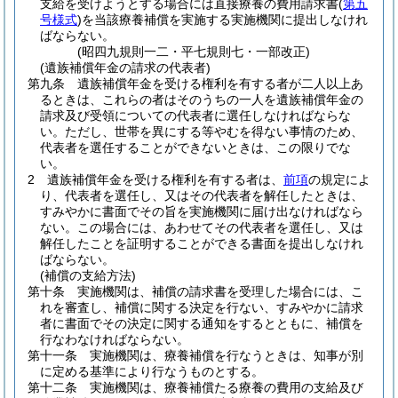
支給を受けようとする場合には直接療養の費用請求書
(
第五
号様式
)
を当該療養補償を実施する実施機関に提出しなけれ
ばならない。
(昭四九規則一二・平七規則七・一部改正)
(遺族補償年金の請求の代表者)
第九条
遺族補償年金を受ける権利を有する者が二人以上あ
るときは、これらの者はそのうちの一人を遺族補償年金の
請求及び受領についての代表者に選任しなければならな
い。
ただし、世帯を異にする等やむを得ない事情のため、
代表者を選任することができないときは、この限りでな
い。
2
遺族補償年金を受ける権利を有する者は、
前項
の規定によ
り、代表者を選任し、又はその代表者を解任したときは、
すみやかに書面でその旨を実施機関に届け出なければなら
ない。
この場合には、あわせてその代表者を選任し、又は
解任したことを証明することができる書面を提出しなけれ
ばならない。
(補償の支給方法)
第十条
実施機関は、補償の請求書を受理した場合には、こ
れを審査し、補償に関する決定を行ない、すみやかに請求
者に書面でその決定に関する通知をするとともに、補償を
行なわなければならない。
第十一条
実施機関は、療養補償を行なうときは、知事が別
に定める基準により行なうものとする。
第十二条
実施機関は、療養補償たる療養の費用の支給及び