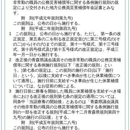
非常勤の職員の公務災害補償等に関する条例施行規則の規
定により交付された地方公務員災害補償年金証書とみな
す。
附
則
(平成元年
規則第九号)
この規則は、公布の日から施行する。
附
則
(平成二年
規則第四九号)
1
この規則は、公布の日から施行する。
ただし、第一条の改
正規定、第五条の二を削る改正規定並びに第三号様式の
(そ
の二)
から
(その六)
までの規定、第十一号様式、第十三号様
式、第十四号様式及び第十五号様式の改正規定は、平成三
年一月一日から施行する。
2
改正後の青森県議会議員その他非常勤の職員の公務災害補
償等に関する条例施行規則
(以下「改正後の規則」とい
う。)
第七条の規定は、この規則の施行の日
(以下「施行
日」という。)
以後に支給すべき事由が生じた休業補償につ
いて適用し、施行日前に支給すべき事由が生じた休業補償
については、なお従前の例による。
3
施行日前に療養を開始した職員に休業補償を支給すべき場
合における改正後の規則第七条の規定の適用については、
同条中「当該療養の開始後」とあるのは「青森県議会議員
その他非常勤の職員の公務災害補償等に関する条例施行規
則の一部を改正する規則
(平成二年十二月青森県規則第四十
九号)
の施行の日以後」とする。
附
則
(平成五年
規則第二八号)
この規則は、公布の日から施行する。