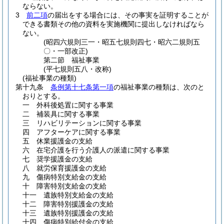
ならない。
3
前二項
の届出をする場合には、その事実を証明することが
できる書類その他の資料を実施機関に提出しなければなら
ない。
(昭四六規則三一・昭五七規則四七・昭六二規則五
〇・一部改正)
第二節
福祉事業
(平七規則五八・改称)
(福祉事業の種類)
第十九条
条例第十七条第一項
の福祉事業の種類は、次のと
おりとする。
一
外科後処置に関する事業
二
補装具に関する事業
三
リハビリテーションに関する事業
四
アフターケアに関する事業
五
休業援護金の支給
六
在宅介護を行う介護人の派遣に関する事業
七
奨学援護金の支給
八
就労保育援護金の支給
九
傷病特別支給金の支給
十
障害特別支給金の支給
十一
遺族特別支給金の支給
十二
障害特別援護金の支給
十三
遺族特別援護金の支給
十四
傷病特別給付金の支給