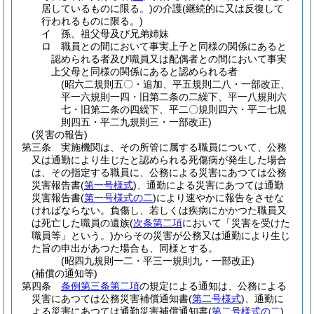
居しているものに限る。)
の介護
(継続的に又は反復して
行われるものに限る。)
イ
孫、祖父母及び兄弟姉妹
ロ
職員との間において事実上子と同様の関係にあると
認められる者及び職員又は配偶者との間において事実
上父母と同様の関係にあると認められる者
(昭六二規則五〇・追加、平五規則二八・一部改正、
平一六規則一四・旧第二条の二繰下、平一八規則六
七・旧第二条の四繰下、平二〇規則四六・平二七規
則四五・平二九規則三・一部改正)
(災害の報告)
第三条
実施機関は、その所管に属する職員について、公務
又は通勤により生じたと認められる死傷病が発生した場合
は、その指定する職員に、公務による災害にあつては公務
災害報告書
(
第一号様式
)
、通勤による災害にあつては通勤
災害報告書
(
第一号様式の二
)
により速やかに報告をさせな
ければならない。
負傷し、若しくは疾病にかかつた職員又
は死亡した職員の遺族
(
次条第二項
において「災害を受けた
職員等」という。)
からその災害が公務又は通勤により生じ
た旨の申出があつた場合も、同様とする。
(昭四九規則一二・平三一規則九・一部改正)
(補償の通知等)
第四条
条例第三条第二項
の規定による通知は、公務による
災害にあつては公務災害補償通知書
(
第二号様式
)
、通勤に
よる災害にあつては通勤災害補償通知書
(
第二号様式の二
)