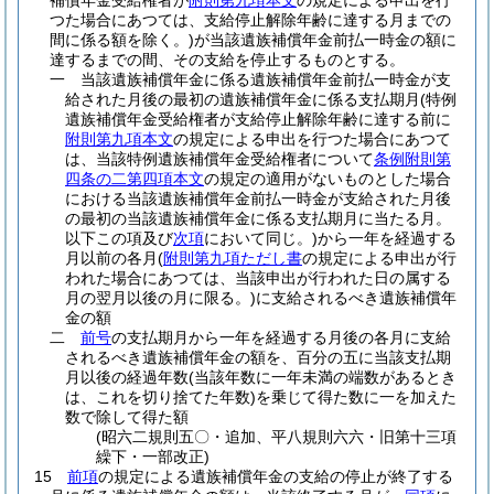
補償年金受給権者が
附則第九項本文
の規定による申出を行
つた場合にあつては、支給停止解除年齢に達する月までの
間に係る額を除く。)
が当該遺族補償年金前払一時金の額に
達するまでの間、その支給を停止するものとする。
一
当該遺族補償年金に係る遺族補償年金前払一時金が支
給された月後の最初の遺族補償年金に係る支払期月
(特例
遺族補償年金受給権者が支給停止解除年齢に達する前に
附則第九項本文
の規定による申出を行つた場合にあつて
は、当該特例遺族補償年金受給権者について
条例附則第
四条の二第四項本文
の規定の適用がないものとした場合
における当該遺族補償年金前払一時金が支給された月後
の最初の当該遺族補償年金に係る支払期月に当たる月。
以下この項及び
次項
において同じ。)
から一年を経過する
月以前の各月
(
附則第九項ただし書
の規定による申出が行
われた場合にあつては、当該申出が行われた日の属する
月の翌月以後の月に限る。)
に支給されるべき遺族補償年
金の額
二
前号
の支払期月から一年を経過する月後の各月に支給
されるべき遺族補償年金の額を、百分の五に当該支払期
月以後の経過年数
(当該年数に一年未満の端数があるとき
は、これを切り捨てた年数)
を乗じて得た数に一を加えた
数で除して得た額
(昭六二規則五〇・追加、平八規則六六・旧第十三項
繰下・一部改正)
15
前項
の規定による遺族補償年金の支給の停止が終了する