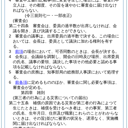
4
審査申立書の記載事項に変更を生じた場合には、審査の申
立人は、その都度、その旨を速やかに審査会に届け出なけ
ればならない。
(令三規則七一・一部改正)
(審査会)
第二十四条
審査会は、委員の過半数が出席しなければ、会
議を開き、及び決議することができない。
2
審査会の議事は、出席委員の過半数で決する。
この場合に
おいては、会長は、委員として議決に加わる権利を有す
る。
3
前項
の場合において、可否同数のときは、会長が決する。
4
会長は、会議録を調製し、開会の日時及び場所、出席委員
の氏名、議事の要領、議決した事項その他必要と認める事
項を記載しなければならない。
5
審査会の庶務は、知事部局の総務部人事課において処理す
る。
6
前各項
に定めるもののほか、審査会に関し必要な事項は、
審査会が定める。
第四章
雑則
(第三者の行為による災害についての届出)
第二十五条
補償の原因である災害が第三者の行為によつて
生じたときは、補償を受けるべき者は、その事実、第三者
の氏名、生年月日、住所及び職業
(これらのことがわからな
いときは、その旨)
並びに被害の状況を、遅滞なく、実施機
関に届け出なければならない。