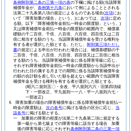
条例附則第二条の三第一項の表
の下欄に掲げる額
(当該障害
補償年金が、
条例第十六条
において例によることとされる
法第二十九条第八項の規定によるものである場合
(
次項
にお
いて「障害加重の場合」という。)
にあつては、
次項
に定め
る額。以下「障害補償年金前払一時金の限度額」という。)
又は障害補償年金前払一時金の限度額の範囲内で、補償基
礎額の千二百倍、千倍、八百倍、六百倍、四百倍又は二百
倍に相当する額のうち、当該障害補償年金を受ける権利を
有する者が選択した額とする。
ただし、
附則第三項ただし
書
の規定による申出が行われた場合には、補償基礎額の千
二百倍、千倍、八百倍、六百倍、四百倍又は二百倍に相当
する額のうち、当該障害補償年金に係る障害等級に応じ、
それぞれ障害補償年金前払一時金の限度額から当該申出が
行われた日の属する月までの期間に係る当該障害補償年金
の額の合計額を差し引いた額を超えない範囲内で当該障害
補償年金を受ける権利を有する者が選択した額とする。
(昭六二規則五〇・全改、平八規則六六・旧第四項繰
下・一部改正、平九規則一一八・平一八規則六七・
一部改正)
6
障害加重の場合の障害補償年金に係る障害補償年金前払一
時金の限度額は、
次の各号
に掲げる場合の区分に応じ、
当
該各号
に掲げる額とする。
一
加重前の障害の程度が法第二十九条第二項に規定する
第一級から第七級までの障害等級に該当する場合 加重
後の障害等級に応じそれぞれ
条例附則第二条の三第一項