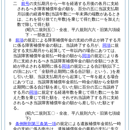
二
前号
の支払期月から一年を経過する月後の各月に支給
されるべき障害補償年金の額を、百分の五に当該支払期
月以後の経過年数
(当該年数に一年未満の端数があるとき
は、これを切り捨てた年数)
を乗じて得た数に一を加えた
数で除して得た額
(昭六二規則五〇・全改、平八規則六六・旧第六項繰
下・一部改正)
8
前項
の規定による障害補償年金の支給の停止が終了する月
に係る障害補償年金の額は、当該終了する月が、
同項
に規
定する支払期月から起算して一年以内の場合にあつては、
当該障害補償年金前払一時金の額から
同項
の規定により各
月に支給されるべき当該障害補償年金の額の全額につき支
給が停止される期間に係る
同項
の規定による合計額
(以下こ
の項において「全額停止期間に係る合計額」という。)
を差
し引いた額、当該支払期月から起算して一年を超える場合
にあつては、当該障害補償年金前払一時金の額から全額停
止期間に係る合計額を差し引いた額に百分の五に当該終了
する月の
同項
に規定する経過年数を乗じて得た数に一を加
えた数を乗じて得た額を、それぞれ当該終了する月に支給
されるべき当該障害補償年金の額から差し引いた額とす
る。
(昭六二規則五〇・全改、平八規則六六・旧第七項繰
下)
9
条例附則第三条第一項
の規定による遺族補償年金前払一時
金の支給に係る申出は、遺族補償年金の最初の支払に先立