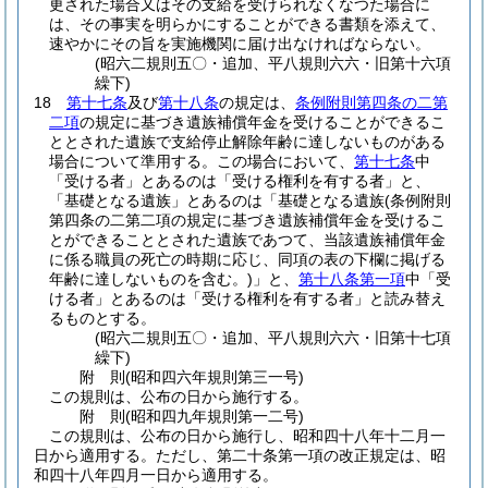
更された場合又はその支給を受けられなくなつた場合に
は、その事実を明らかにすることができる書類を添えて、
速やかにその旨を実施機関に届け出なければならない。
(昭六二規則五〇・追加、平八規則六六・旧第十六項
繰下)
18
第十七条
及び
第十八条
の規定は、
条例附則第四条の二第
二項
の規定に基づき遺族補償年金を受けることができるこ
ととされた遺族で支給停止解除年齢に達しないものがある
場合について準用する。
この場合において、
第十七条
中
「受ける者」とあるのは「受ける権利を有する者」と、
「基礎となる遺族」とあるのは「基礎となる遺族
(条例附則
第四条の二第二項の規定に基づき遺族補償年金を受けるこ
とができることとされた遺族であつて、当該遺族補償年金
に係る職員の死亡の時期に応じ、同項の表の下欄に掲げる
年齢に達しないものを含む。)
」と、
第十八条第一項
中「受
ける者」とあるのは「受ける権利を有する者」と読み替え
るものとする。
(昭六二規則五〇・追加、平八規則六六・旧第十七項
繰下)
附
則
(昭和四六年
規則第三一号)
この規則は、公布の日から施行する。
附
則
(昭和四九年
規則第一二号)
この規則は、公布の日から施行し、昭和四十八年十二月一
日から適用する。
ただし、第二十条第一項の改正規定は、昭
和四十八年四月一日から適用する。