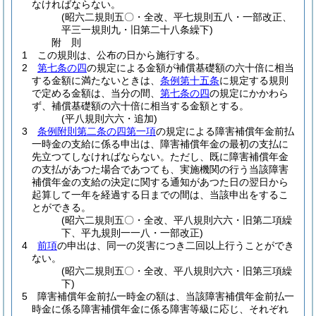
なければならない。
(昭六二規則五〇・全改、平七規則五八・一部改正、
平三一規則九・旧第二十八条繰下)
附
則
1
この規則は、公布の日から施行する。
2
第七条の四
の規定による金額が補償基礎額の六十倍に相当
する金額に満たないときは、
条例第十五条
に規定する規則
で定める金額は、当分の間、
第七条の四
の規定にかかわら
ず、補償基礎額の六十倍に相当する金額とする。
(平八規則六六・追加)
3
条例附則第二条の四第一項
の規定による障害補償年金前払
一時金の支給に係る申出は、障害補償年金の最初の支払に
先立つてしなければならない。
ただし、既に障害補償年金
の支払があつた場合であつても、実施機関の行う当該障害
補償年金の支給の決定に関する通知があつた日の翌日から
起算して一年を経過する日までの間は、当該申出をするこ
とができる。
(昭六二規則五〇・全改、平八規則六六・旧第二項繰
下、平九規則一一八・一部改正)
4
前項
の申出は、同一の災害につき二回以上行うことができ
ない。
(昭六二規則五〇・全改、平八規則六六・旧第三項繰
下)
5
障害補償年金前払一時金の額は、当該障害補償年金前払一
時金に係る障害補償年金に係る障害等級に応じ、それぞれ