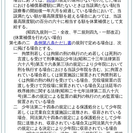
場合にあつては、
同項
の規定の適用がないものとした場合
における補償基礎額)
に満たないときは当該満たない額
(当
該療養の開始後一年六月を経過している場合において、当
該満たない額が最高限度額を超える場合にあつては、当該
最高限度額)
の百分の六十に相当する額を休業補償として支
給する。
(昭四九規則一二・全改、平二規則四九・一部改正)
(休業補償を行わない場合)
第七条の二
条例第八条ただし書
の規則で定める場合は、次
に掲げる場合とする。
一
拘禁刑若しくは拘留の刑の執行のため若しくは死刑の
言渡しを受けて刑事施設
(少年法
(昭和二十三年法律第百
六十八号)
第五十六条第三項の規定により少年院において
刑を執行する場合における当該少年院を含む。)
に拘置さ
れている場合若しくは留置施設に留置されて拘禁刑若し
くは拘留の刑の執行を受けている場合、労役場留置の言
渡しを受けて労役場に留置されている場合又は法廷等の
秩序維持に関する法律
(昭和二十七年法律第二百八十六
号)
第二条の規定による監置の裁判の執行のため監置場に
留置されている場合
二
少年法第二十四条の規定による保護処分として少年院
若しくは児童自立支援施設に送致され、収容されている
場合、同法第六十四条の規定による保護処分として少年
院に送致され、収容されている場合又は同法第六十六条
の規定による決定により少年院に収容されている場合