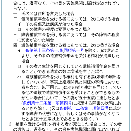
合には、遅滞なく、その旨を実施機関に届け出なければな
らない。
一
氏名又は住所を変更した場合
二
傷病補償年金を受ける者にあつては、次に掲げる場合
イ
その負傷又は疾病が治つた場合
ロ
その障害の程度に変更があつた場合
三
障害補償年金を受ける者にあつては、その障害の程度
に変更があつた場合
四
遺族補償年金を受ける者にあつては、次に掲げる場合
イ
条例第十三条第一項
(
同項第一号
を除く。)
の規定に
より、その者の遺族補償年金を受ける権利が消滅した
場合
ロ
その者と生計を同じくしている遺族補償年金を受け
ることができる遺族の数に増減を生じた場合
ハ
遺族補償年金を受ける権利を有する妻
(婚姻の届出を
していないが、事実上婚姻関係と同様の事情にあつた
者を含む。以下同じ。)
にその者と生計を同じくしてい
る他の遺族で遺族補償年金を受けることができるもの
がない場合において、その妻が五十五歳に達したとき
(
条例第十二条第一項第四号
に規定する障害の状態にあ
るときを除く。)
又は
条例第十二条第一項第四号
に規定
する障害の状態になり、若しくはその事情がなくなつ
たとき
(五十五歳以上であるときを除く。)
2
補償を受ける権利を有する者が死亡した場合には、その者
の遺族は、遅滞なく、その旨を実施機関に届け出なければ