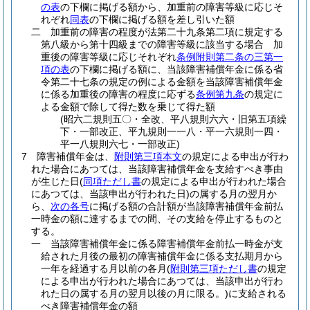
の表
の下欄に掲げる額から、加重前の障害等級に応じそ
れぞれ
同表
の下欄に掲げる額を差し引いた額
二
加重前の障害の程度が法第二十九条第二項に規定する
第八級から第十四級までの障害等級に該当する場合 加
重後の障害等級に応じそれぞれ
条例附則第二条の三第一
項の表
の下欄に掲げる額に、当該障害補償年金に係る省
令第二十七条の規定の例による金額を当該障害補償年金
に係る加重後の障害の程度に応ずる
条例第九条
の規定に
よる金額で除して得た数を乗じて得た額
(昭六二規則五〇・全改、平八規則六六・旧第五項繰
下・一部改正、平九規則一一八・平一六規則一四・
平一八規則六七・一部改正)
7
障害補償年金は、
附則第三項本文
の規定による申出が行わ
れた場合にあつては、当該障害補償年金を支給すべき事由
が生じた日
(
同項ただし書
の規定による申出が行われた場合
にあつては、当該申出が行われた日)
の属する月の翌月か
ら、
次の各号
に掲げる額の合計額が当該障害補償年金前払
一時金の額に達するまでの間、その支給を停止するものと
する。
一
当該障害補償年金に係る障害補償年金前払一時金が支
給された月後の最初の障害補償年金に係る支払期月から
一年を経過する月以前の各月
(
附則第三項ただし書
の規定
による申出が行われた場合にあつては、当該申出が行わ
れた日の属する月の翌月以後の月に限る。)
に支給される
べき障害補償年金の額