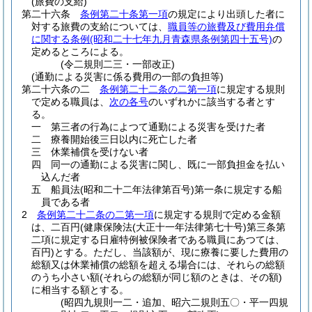
(旅費の支給)
第二十六条
条例第二十条第一項
の規定により出頭した者に
対する旅費の支給については、
職員等の旅費及び費用弁償
に関する条例
(昭和二十七年九月青森県条例第四十五号)
の
定めるところによる。
(令二規則二三・一部改正)
(通勤による災害に係る費用の一部の負担等)
第二十六条の二
条例第二十二条の二第一項
に規定する規則
で定める職員は、
次の各号
のいずれかに該当する者とす
る。
一
第三者の行為によつて通勤による災害を受けた者
二
療養開始後三日以内に死亡した者
三
休業補償を受けない者
四
同一の通勤による災害に関し、既に一部負担金を払い
込んだ者
五
船員法
(昭和二十二年法律第百号)
第一条に規定する船
員である者
2
条例第二十二条の二第一項
に規定する規則で定める金額
は、二百円
(健康保険法
(大正十一年法律第七十号)
第三条第
二項に規定する日雇特例被保険者である職員にあつては、
百円)
とする。
ただし、当該額が、現に療養に要した費用の
総額又は休業補償の総額を超える場合には、それらの総額
のうち小さい額
(それらの総額が同じ額のときは、その額)
に相当する額とする。
(昭四九規則一二・追加、昭六二規則五〇・平一四規