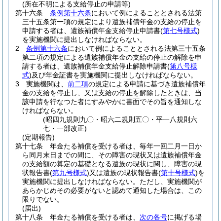
(所在不明による支給停止の申請等)
第十六条
条例第十六条
において例によることとされる法第
三十五条第一項の規定により遺族補償年金の支給の停止を
申請する者は、遺族補償年金支給停止申請書
(
第七号様式
)
を実施機関に提出しなければならない。
2
条例第十六条
において例によることとされる法第三十五条
第二項の規定による遺族補償年金の支給の停止の解除を申
請する者は、遺族補償年金支給停止解除申請書
(
第八号様
式
)
及び年金証書を実施機関に提出しなければならない。
3
実施機関は、
前二項
の規定による申請に基づき遺族補償年
金の支給を停止し、又は支給の停止を解除したときは、当
該申請を行なつた者にすみやかに書面でその旨を通知しな
ければならない。
(昭四九規則九〇・昭六二規則五〇・平一八規則六
七・一部改正)
(定期報告)
第十七条
年金たる補償を受ける者は、毎年一回二月一日か
ら同月末日までの間に、その障害の現状又は遺族補償年金
の支給額の算定の基礎となる遺族の現状に関し、障害の現
状報告書
(
第九号様式
)
又は遺族の現状報告書
(
第十号様式
)
を
実施機関に提出しなければならない。
ただし、実施機関が
あらかじめその必要がないと認めて通知した場合は、この
限りでない。
(届出)
第十八条
年金たる補償を受ける者は、
次の各号
に掲げる場