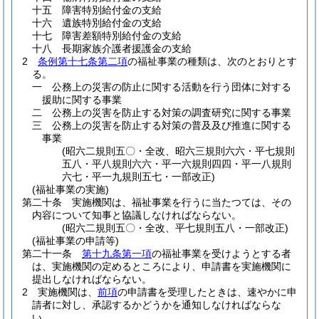
十五
障害特別給付金の支給
十六
遺族特別給付金の支給
十七
障害差額特別給付金の支給
十八
長期家族介護者援護金の支給
2
条例第十七条第二項
の福祉事業の種類は、次のとおりとす
る。
一
公務上の災害の防止に関する活動を行う団体に対する
援助に関する事業
二
公務上の災害を防止する対策の調査研究に関する事業
三
公務上の災害を防止する対策の普及及び推進に関する
事業
(昭六二規則五〇・全改、昭六三規則六六・平七規則
五八・平八規則六六・平一六規則四四・平一八規則
六七・平一九規則五七・一部改正)
(福祉事業の実施)
第二十条
実施機関は、福祉事業を行うに当たつては、その
内容について知事と協議しなければならない。
(昭六二規則五〇・全改、平七規則五八・一部改正)
(福祉事業の申請等)
第二十一条
第十九条第一項
の福祉事業を受けようとする者
は、実施機関の定めるところにより、申請書を実施機関に
提出しなければならない。
2
実施機関は、
前項
の申請書を受理したときは、速やかに申
請者に対し、承認するかどうかを通知しなければならな
い。