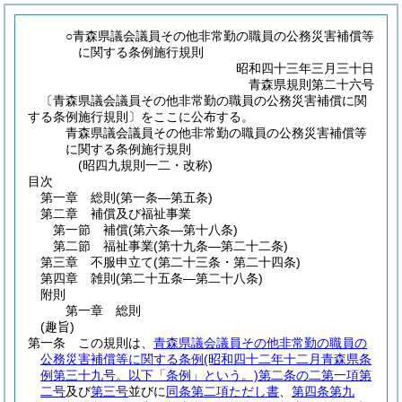
○青森県議会議員その他非常勤の職員の公務災害補償等
に関する条例施行規則
昭和四十三年三月三十日
青森県規則第二十六号
〔青森県議会議員その他非常勤の職員の公務災害補償に関
する条例施行規則〕をここに公布する。
青森県議会議員その他非常勤の職員の公務災害補償等
に関する条例施行規則
(昭四九規則一二・改称)
目次
第一章
総則
(第一条―第五条)
第二章
補償及び福祉事業
第一節
補償
(第六条―第十八条)
第二節
福祉事業
(第十九条―第二十二条)
第三章
不服申立て
(第二十三条・第二十四条)
第四章
雑則
(第二十五条―第二十八条)
附則
第一章
総則
(趣旨)
第一条
この規則は、
青森県議会議員その他非常勤の職員の
公務災害補償等に関する条例
(昭和四十二年十二月青森県条
例第三十九号。以下「条例」という。)
第二条の二第一項第
二号
及び
第三号
並びに
同条第二項ただし書
、
第四条第九