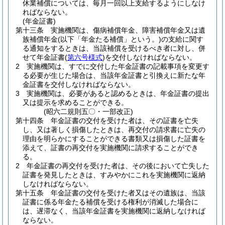
休業補償については、毎月一回以上支給するようにしなけ
ればならない。
(年金証書)
第十三条
実施機関は、傷病補償年金、障害補償年金又は遺
族補償年金
(以下「年金たる補償」という。)
の支給に関す
る通知をするときは、当該補償を受けるべき者に対し、併
せて年金証書
(
第六号様式
)
を交付しなければならない。
2
実施機関は、すでに交付した年金証書の記載事項を変更す
る必要が生じた場合は、当該年金証書と引換えに新たな年
金証書を交付しなければならない。
3
実施機関は、必要があると認めるときは、年金証書の提出
又は提示を求めることができる。
(昭六二規則五〇・一部改正)
第十四条
年金証書の交付を受けた者は、その証書を亡失
し、又は著しく損傷したときは、再交付の請求書に亡失の
理由を明らかにすることができる書類又は損傷した証書を
添えて、証書の再交付を実施機関に請求することができ
る。
2
年金証書の再交付を受けた者は、その後において亡失した
証書を発見したときは、すみやかにこれを実施機関に返納
しなければならない。
第十五条
年金証書の交付を受けた者又はその遺族は、当該
証書に係る年金たる補償を受ける権利が消滅した場合に
は、遅滞なく、当該年金証書を実施機関に返納しなければ
ならない。