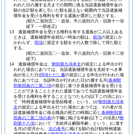
われた日の属する月までの期間に係る当該遺族補償年金の
額の合計額を差し引いた額を超えない範囲内で当該遺族補
償年金を受ける権利を有する遺族が選択した額とする。
(昭六二規則五〇・追加、平八規則六六・旧第十一項
繰下・一部改正)
13
遺族補償年金を受ける権利を有する遺族が二人以上ある
ときは、遺族補償年金前払一時金の額は、
前項
の規定にか
かわらず、
同項
に規定する額をその人数で除して得た額と
する。
(昭六二規則五〇・追加、平八規則六六・旧第十二項
繰下)
14
遺族補償年金は、
附則第九項本文
の規定による申出が行
われた場合にあつては、当該遺族補償年金を支給すべき事
由が生じた日
(
同項ただし書
の規定による申出が行われた場
合にあつては、当該申出が行われた日)
の属する月
(
条例附
則第四条の二第二項
の規定に基づき遺族補償年金を受ける
ことができることとされた遺族であつて当該遺族補償年金
を受ける権利を有することとなつたもの
(以下この項におい
て「特例遺族補償年金受給権者」という。)
が
附則第九項本
文
の規定による申出を行つた場合にあつては、その者が当
該遺族補償年金に係る職員の死亡の時期に応じ
条例附則第
四条の二第二項の表
の下欄に掲げる年齢
(以下この項及び
附
則第十八項
において「支給停止解除年齢」という。)
に達す
る月)
の翌月から、
次の各号
に掲げる額の合計額
(特例遺族