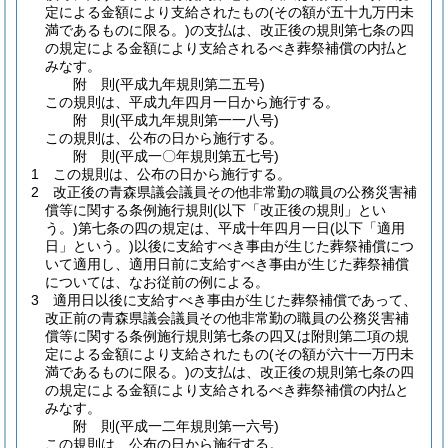
定による金額により支給されたもの
(その額が五十九万円未
満であるものに限る。)
の支払は、改正後の規則第七条の四
の規定による金額により支給されるべき葬祭補償の内払と
みなす。
附
則
(平成九年
規則第二五号)
この規則は、平成九年四月一日から施行する。
附
則
(平成九年
規則第一一八号)
この規則は、公布の日から施行する。
附
則
(平成一〇年
規則第五七号)
1
この規則は、公布の日から施行する。
2
改正後の青森県議会議員その他非常勤の職員の公務災害補
償等に関する条例施行規則
(以下「改正後の規則」とい
う。)
第七条の四の規定は、平成十年四月一日
(以下「適用
日」という。)
以後に支給すべき事由が生じた葬祭補償につ
いて適用し、適用日前に支給すべき事由が生じた葬祭補償
については、なお従前の例による。
3
適用日以後に支給すべき事由が生じた葬祭補償であって、
改正前の青森県議会議員その他非常勤の職員の公務災害補
償等に関する条例施行規則第七条の四又は附則第二項の規
定による金額により支給されたもの
(その額が六十一万円未
満であるものに限る。)
の支払は、改正後の規則第七条の四
の規定による金額により支給されるべき葬祭補償の内払と
みなす。
附
則
(平成一二年
規則第一六号)
この規則は、公布の日から施行する。