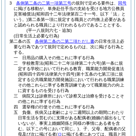
3
条例第二条の二第一項第三号
の規則で定める要件は、
同号
に掲げる移動が、単身赴任手当の支給を受ける地方公務員
災害補償法
(昭和四十二年法律第百二十一号。以下「法」と
いう。)
第二条第一項に規定する職員との均衡上必要がある
と認められる職員により行われるものであることとする。
(平一八規則六七・追加)
(日常生活上必要な行為)
第二条の五
条例第二条の二第二項ただし書
の日常生活上必
要な行為であつて規則で定めるものは、次に掲げる行為と
する。
一
日用品の購入その他これに準ずる行為
二
学校教育法
(昭和二十二年法律第二十六号)
第一条に規
定する学校において行われる教育、職業能力開発促進法
(昭和四十四年法律第六十四号)
第十五条の七第三項に規
定する公共職業能力開発施設において行われる職業訓練
その他これらに準ずる教育訓練であつて職業能力の向上
に資するものを受ける行為
三
病院又は診療所において診察又は治療を受けることそ
の他これに準ずる行為
四
選挙権の行使その他これに準ずる行為
五
負傷、疾病又は老齢により二週間以上の期間にわたり
日常生活を営むのに支障がある配偶者
(婚姻の届出をして
いないが、事実上婚姻関係と同様の事情にある者を含
む。以下この号において同じ。)
、子、父母、配偶者の父
母及び次に掲げる者
(
ロ
に掲げる者にあつては、職員と同