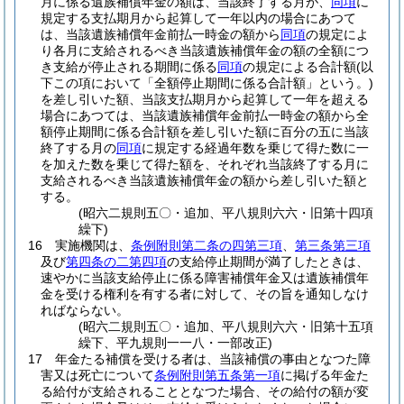
月に係る遺族補償年金の額は、当該終了する月が、
同項
に
規定する支払期月から起算して一年以内の場合にあつて
は、当該遺族補償年金前払一時金の額から
同項
の規定によ
り各月に支給されるべき当該遺族補償年金の額の全額につ
き支給が停止される期間に係る
同項
の規定による合計額
(以
下この項において「全額停止期間に係る合計額」という。)
を差し引いた額、当該支払期月から起算して一年を超える
場合にあつては、当該遺族補償年金前払一時金の額から全
額停止期間に係る合計額を差し引いた額に百分の五に当該
終了する月の
同項
に規定する経過年数を乗じて得た数に一
を加えた数を乗じて得た額を、それぞれ当該終了する月に
支給されるべき当該遺族補償年金の額から差し引いた額と
する。
(昭六二規則五〇・追加、平八規則六六・旧第十四項
繰下)
16
実施機関は、
条例附則第二条の四第三項
、
第三条第三項
及び
第四条の二第四項
の支給停止期間が満了したときは、
速やかに当該支給停止に係る障害補償年金又は遺族補償年
金を受ける権利を有する者に対して、その旨を通知しなけ
ればならない。
(昭六二規則五〇・追加、平八規則六六・旧第十五項
繰下、平九規則一一八・一部改正)
17
年金たる補償を受ける者は、当該補償の事由となつた障
害又は死亡について
条例附則第五条第一項
に掲げる年金た
る給付が支給されることとなつた場合、その給付の額が変