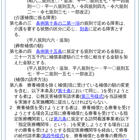
(昭六二規則五〇・追加、平一〇規則五七・平一四規
則一〇・平一八規則五九・令四規則四九・令六規則
二一・令七規則三七・一部改正)
(介護補償に係る障害)
第七条の三
条例第十条の二第一項
の規則で定める障害は、
介護を要する状態の区分に応じ、
別表
に定める障害とす
る。
(平八規則六六・追加)
(葬祭補償の額)
第七条の四
条例第十五条
に規定する規則で定める金額は、
三十一万五千円に補償基礎額の三十倍に相当する金額を加
えた金額とする。
(平八規則六六・追加、平八規則七一・平一〇規則五
七・平一二規則一五七・一部改正)
(補償の請求方法)
第八条
療養補償を除く補償
(現に受けている補償の額の変更
を含む。以下本条及び
第十条
において同じ。)
を受けようと
する者は、公務災害補償等請求書
(
第三号様式
)
を当該補償
を実施する実施機関に提出しなければならない。
2
療養補償を受けようとする者は、療養補償たる療養を受け
ようとする場合又は現に療養補償たる療養を受けている指
定医療機関若しくは
第六条
に規定する訪問看護事業者
(以下
「指定医療機関等」という。)
を変更しようとする場合には
その療養を受けようとする指定医療機関等を経由して療養
の給付請求書
(
第四号様式
)
を、療養補償たる療養の費用の