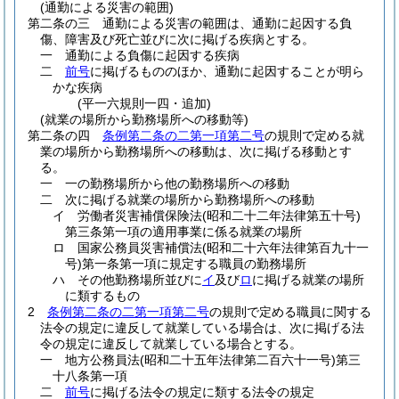
(通勤による災害の範囲)
第二条の三
通勤による災害の範囲は、通勤に起因する負
傷、障害及び死亡並びに次に掲げる疾病とする。
一
通勤による負傷に起因する疾病
二
前号
に掲げるもののほか、通勤に起因することが明ら
かな疾病
(平一六規則一四・追加)
(就業の場所から勤務場所への移動等)
第二条の四
条例第二条の二第一項第二号
の規則で定める就
業の場所から勤務場所への移動は、次に掲げる移動とす
る。
一
一の勤務場所から他の勤務場所への移動
二
次に掲げる就業の場所から勤務場所への移動
イ
労働者災害補償保険法
(昭和二十二年法律第五十号)
第三条第一項の適用事業に係る就業の場所
ロ
国家公務員災害補償法
(昭和二十六年法律第百九十一
号)
第一条第一項に規定する職員の勤務場所
ハ
その他勤務場所並びに
イ
及び
ロ
に掲げる就業の場所
に類するもの
2
条例第二条の二第一項第二号
の規則で定める職員に関する
法令の規定に違反して就業している場合は、次に掲げる法
令の規定に違反して就業している場合とする。
一
地方公務員法
(昭和二十五年法律第二百六十一号)
第三
十八条第一項
二
前号
に掲げる法令の規定に類する法令の規定