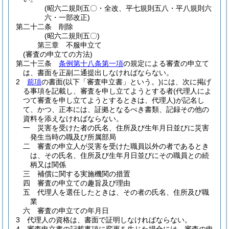
(昭六二規則五〇・全改、平七規則五八・平八規則六
六・一部改正)
第二十二条
削除
(昭六二規則五〇)
第三章
不服申立て
(審査の申立ての方法)
第二十三条
条例第十八条第一項
の規定による審査の申立て
は、書面を正副二通提出しなければならない。
2
前項
の書面
(以下「審査申立書」という。)
には、次に掲げ
る事項を記載し、審査を申し立てようとする者
(代理人によ
つて審査を申し立てようとするときは、代理人)
が記名し
て、かつ、正本には、証拠となるべき書類、記録その他の
資料を添えなければならない。
一
災害を受けた者の氏名、住所及び生年月日並びに災害
発生当時の職及び所属部局
二
審査の申立人が災害を受けた職員以外の者であるとき
は、その氏名、住所及び生年月日並びにその職員との続
柄又は関係
三
補償に関する実施機関の措置
四
審査の申立ての趣旨及び理由
五
代理人を選任したときは、その者の氏名、住所及び職
業
六
審査の申立ての年月日
3
代理人の資格は、書面で証明しなければならない。