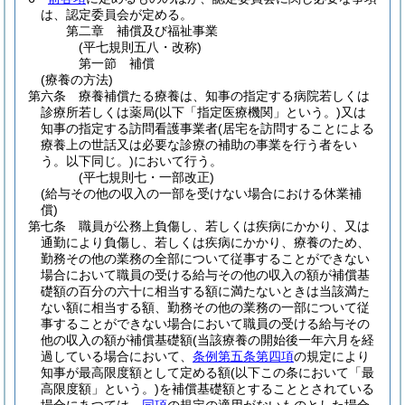
は、認定委員会が定める。
第二章
補償及び福祉事業
(平七規則五八・改称)
第一節
補償
(療養の方法)
第六条
療養補償たる療養は、知事の指定する病院若しくは
診療所若しくは薬局
(以下「指定医療機関」という。)
又は
知事の指定する訪問看護事業者
(居宅を訪問することによる
療養上の世話又は必要な診療の補助の事業を行う者をい
う。以下同じ。)
において行う。
(平七規則七・一部改正)
(給与その他の収入の一部を受けない場合における休業補
償)
第七条
職員が公務上負傷し、若しくは疾病にかかり、又は
通勤により負傷し、若しくは疾病にかかり、療養のため、
勤務その他の業務の全部について従事することができない
場合において職員の受ける給与その他の収入の額が補償基
礎額の百分の六十に相当する額に満たないときは当該満た
ない額に相当する額、勤務その他の業務の一部について従
事することができない場合において職員の受ける給与その
他の収入の額が補償基礎額
(当該療養の開始後一年六月を経
過している場合において、
条例第五条第四項
の規定により
知事が最高限度額として定める額
(以下この条において「最
高限度額」という。)
を補償基礎額とすることとされている