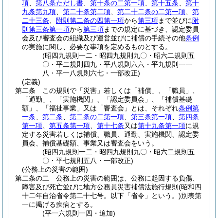
項
、
第八条ただし書
、
第十条の二第一項
、
第十五条
、
第十
九条第九項
、
第二十条第二項
、
第二十二条の二第一項
、
第
二十三条
、
附則第二条の四第一項
から
第三項
まで並びに
附
則第三条第一項
から
第三項
までの規定に基づき、認定委員
会及び審査会の組織及び運営並びに補償の手続その他
条例
の実施に関し、必要な事項を定めるものとする。
(昭四九規則一二・昭四九規則九〇・昭六二規則五
〇・平二規則四九・平八規則六六・平九規則一一
八・平一八規則六七・一部改正)
(定義)
第二条
この規則で「災害」若しくは「補償」、「職員」、
「通勤」、「実施機関」、「認定委員会」、「補償基礎
額」、「福祉事業」又は「審査会」とは、それぞれ
条例第
一条
、
第二条
、
第二条の二第一項
、
第三条第一項
、
第四条
第一項
、
第五条第一項
、
第十七条
又は
第十九条第一項
に規
定する災害若しくは補償、職員、通勤、実施機関、認定委
員会、補償基礎額、事業又は審査会をいう。
(昭四九規則一二・昭四九規則九〇・昭六二規則五
〇・平七規則五八・一部改正)
(公務上の災害の範囲)
第二条の二
公務上の災害の範囲は、公務に起因する負傷、
障害及び死亡並びに地方公務員災害補償法施行規則
(昭和四
十二年自治省令第二十七号。以下「省令」という。)
別表第
一に掲げる疾病とする。
(平一六規則一四・追加)