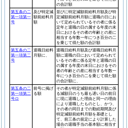
の合計額
第五条の二
及び特定減
並びに特定減額前給料月額及び特
第一項第一
額前給料月
定減額前給料月額に退職の日にお
号
額
いて定められているその者に係る
定年と退職の日の属する年度の末
日におけるその者の年齢との差に
相当する年数一年につき百分の二
を乗じて得た額の合計額
第五条の二
退職日給料
退職日給料月額及び退職日給料月
第一項第二
月額に、
額に退職の日において定められて
号
いるその者に係る定年と退職の日
の属する年度の末日におけるその
者の年齢との差に相当する年数一
年につき百分の二を乗じて得た額
の合計額に、
第五条の二
前号に掲げ
その者が特定減額前給料月額に係
第一項第二
る額
る減額日のうち最も遅い日の前日
号ロ
に現に退職した理由と同一の理由
により退職したものとし、かつ、
その者の同日までの勤続期間及び
特定減額前給料月額を基礎とし
て、前三条の規定により計算した
場合の退職手当の基本額に相当す