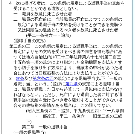
4
次に掲げる者は、この条例の規定による退職手当の支給を
受けることができる遺族としない。
一
職員を故意に死亡させた者
二
職員の死亡前に、当該職員の死亡によつてこの条例の
規定による退職手当の支給を受けることができる先順位
又は同順位の遺族となるべき者を故意に死亡させた者
(平二一条例六一・追加)
(退職手当の支払)
第二条の三
この条例の規定による退職手当は、この条例の
規定によりその支給を受けるべき者の同意を得た場合にあ
つては地方自治法
(昭和二十二年法律第六十七号)
第二百三
十五条第一項の規定により指定した金融機関を支払人とす
る小切手を振り出す方法により、当該者の申出があつた場
合にあつては口座振替の方法により支払うことができる。
2
次条
及び
第六条の五
の規定による退職手当
(以下「一般の
退職手当」という。)
並びに
第九条
の規定による退職手当
は、職員が退職した日から起算して一月以内に支払わなけ
ればならない。
ただし、死亡により退職した者に対する退
職手当の支給を受けるべき者を確知することができない場
合その他特別の事情がある場合は、この限りでない。
(昭六三条例四二・追加、平九条例五四・平一八条例
一一・一部改正、平二一条例六一・旧第二条の二繰
下)
第二章
一般の退職手当
(一般の退職手当)