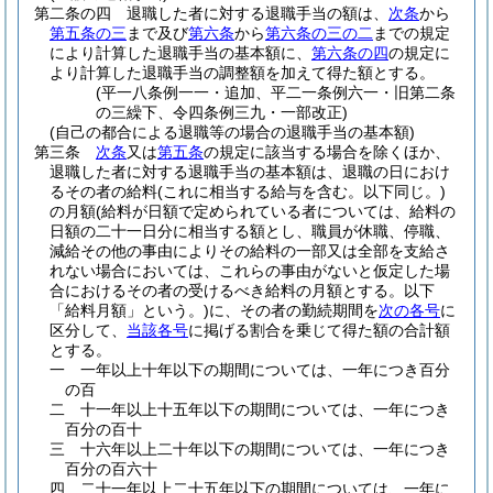
第二条の四
退職した者に対する退職手当の額は、
次条
から
第五条の三
まで及び
第六条
から
第六条の三の二
までの規定
により計算した退職手当の基本額に、
第六条の四
の規定に
より計算した退職手当の調整額を加えて得た額とする。
(平一八条例一一・追加、平二一条例六一・旧第二条
の三繰下、令四条例三九・一部改正)
(自己の都合による退職等の場合の退職手当の基本額)
第三条
次条
又は
第五条
の規定に該当する場合を除くほか、
退職した者に対する退職手当の基本額は、退職の日におけ
るその者の給料
(これに相当する給与を含む。以下同じ。)
の月額
(給料が日額で定められている者については、給料の
日額の二十一日分に相当する額とし、職員が休職、停職、
減給その他の事由によりその給料の一部又は全部を支給さ
れない場合においては、これらの事由がないと仮定した場
合におけるその者の受けるべき給料の月額とする。以下
「給料月額」という。)
に、その者の勤続期間を
次の各号
に
区分して、
当該各号
に掲げる割合を乗じて得た額の合計額
とする。
一
一年以上十年以下の期間については、一年につき百分
の百
二
十一年以上十五年以下の期間については、一年につき
百分の百十
三
十六年以上二十年以下の期間については、一年につき
百分の百六十
四
二十一年以上二十五年以下の期間については、一年に