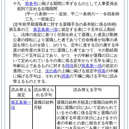
十九
前各号
に掲げる期間に準ずるものとして人事委員会
規則で定める在職期間
(平一八条例一一・追加、平二一条例六一・令四条例
三九・一部改正)
(定年前早期退職者に対する退職手当の基本額に係る特例)
第五条の三
第五条第一項
に規定する者
(二十五年以上勤続
し、法律の規定に基づく任期を終えて退職した者及び勤務
公署の移転により退職した者であつて任命権者が知事の承
認を得たものを除く。)
のうち、定年に達する日の属する年
度の前年度の末日までに退職した者であつて、その勤続期
間が二十五年以上であり、かつ、その年齢が退職の日にお
いて定められているその者に係る定年から十五年を減じた
年齢以上であるものに対する
同項
及び
前条第一項
の規定の
適用については、
次の表
の上欄に掲げる規定中
同表
の中欄
に掲げる字句は、それぞれ
同表
の下欄に掲げる字句に読み
替えるものとする。
読み替える
読み替えら
読み替える字句
規定
れる字句
第五条第一
退職日給料
退職日給料月額及び退職日給料月
項
月額
額に退職の日において定められて
いるその者に係る定年と退職の日
の属する年度の末日におけるその
者の年齢との差に相当する年数一
年につき百分の二を乗じて得た額