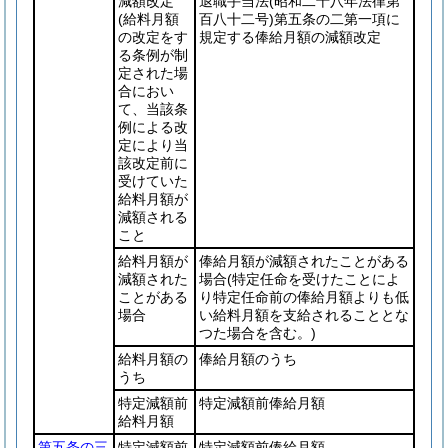
減額改定
退職手当法
(昭和二十八年法律第
(給料月額
百八十二号)
第五条の二第一項に
の改定をす
規定する俸給月額の減額改定
る条例が制
定された場
合におい
て、当該条
例による改
定により当
該改定前に
受けていた
給料月額が
減額される
こと
給料月額が
俸給月額が減額されたことがある
減額された
場合
(特定任命を受けたことによ
ことがある
り特定任命前の俸給月額よりも低
場合
い給料月額を支給されることとな
つた場合を含む。)
給料月額の
俸給月額のうち
うち
特定減額前
特定減額前俸給月額
給料月額
第五条の三
特定減額前
特定減額前俸給月額