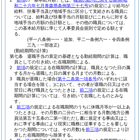
2
前項
の「基本給月額」とは、
職員の給与に関する条例
(昭
和二十六年七月青森県条例第三十七号)
の規定により給与が
給料、扶養手当及び地域手当に区分して支給される職員に
ついては、給料及び扶養手当の月額並びにこれらに対する
地域手当の月額の合計額とし、その他の職員については、
この基本給月額に準じて人事委員会規則で定める額とす
る。
(平一八条例一一・追加、平二一条例六一・令四条例
三九・一部改正)
(勤続期間の計算)
第七条
退職手当の算定の基礎となる勤続期間の計算は、職
員としての引き続いた在職期間による。
2
前項
の規定による在職期間の計算は、職員となつた日の属
する月から退職した日の属する月までの月数による。
3
職員が退職した場合
(
第十二条第一項各号
のいずれかに該
当する場合を除く。)
において、その者が退職の日又はその
翌日に再び職員となつたときは、
前二項
の規定による在職
期間の計算については、引き続いて在職したものとみな
す。
4
前三項
の規定による在職期間のうちに休職月等が一以上あ
つたときは、その月数の二分の一に相当する月数
(地方公務
員法第五十五条の二第一項ただし書に規定する事由又はこ
れに準ずる事由により現実に職務に従事することを要しな
かつた期間については、その月数)
を
前三項
の規定により計
算した在職期間から除算する。