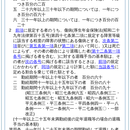
つき百分の二百
五
二十六年以上三十年以下の期間については、一年につ
き百分の百六十
六
三十一年以上の期間については、一年につき百分の百
二十
2
前項
に規定する者のうち、傷病
(厚生年金保険法
(昭和二十
九年法律第百十五号)
第四十七条第二項に規定する障害等級
に該当する程度の障害の状態にある傷病とする。
次条第二
項
並びに
第五条第一項
及び
第二項
において同じ。)
又は死亡
によらず、その者の都合により退職した者
(
第十二条第一項
各号
に掲げる者を含む。)
に対する退職手当の基本額は、そ
の者が
次の各号
に掲げる者に該当するときは、
前項
の規定
にかかわらず、
同項
の規定により計算した額に
当該各号
に
定める割合を乗じて得た額とする。
一
勤続期間一年以上十年以下の者 百分の六十
二
勤続期間十一年以上十五年以下の者 百分の八十
三
勤続期間十六年以上十九年以下の者 百分の九十
(昭三三条例六・昭三七条例六五・昭四八条例三二・
昭五七条例三七・昭五九条例四・昭六一条例五三・
平元条例三・平三条例二二・平四条例四一・平一八
条例一一・平二一条例六一・平二七条例五〇・一部
改正)
(十一年以上二十五年未満勤続後の定年退職等の場合の退職
手当の基本額)
第四条
十一年以上二十五年未満の期間勤続して退職した者