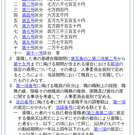
二
第二号
区分 七万八千七百五十円
三
第三号
区分 七万四百円
四
第四号
区分 六万五千円
五
第五号
区分 五万九千五百五十円
六
第六号
区分 五万四千百五十円
七
第七号
区分 四万三千三百五十円
八
第八号
区分 三万二千五百円
九
第九号
区分 二万七千百円
十
第十号
区分 二万千七百円
十一
第十一号
区分 零
2
退職した者の基礎在職期間に
第五条の二第二項第二号
から
第十九号
までに掲げる期間が含まれる場合における
前項
の
規定の適用については、その者は、人事委員会規則で定め
るところにより、当該期間において職員として在職してい
たものとみなす。
3
第一項各号
に掲げる職員の区分は、職の職制上の段階、職
務の級、階級その他職員の職務の複雑、困難及び責任の度
に関する事項を考慮して、人事委員会規則で定める。
4
次の各号
に掲げる者に対する退職手当の調整額は、
第一項
の規定にかかわらず、
当該各号
に定める額とする。
一
退職した者のうち自己都合退職者
(
第三条第二項
に規定
する傷病又は死亡によらずにその者の都合により退職し
た者をいう。以下この項において同じ。)
以外のものでそ
の勤続期間が一年以上四年以下のもの
第一項
の規定に
より計算した額の二分の一に相当する額