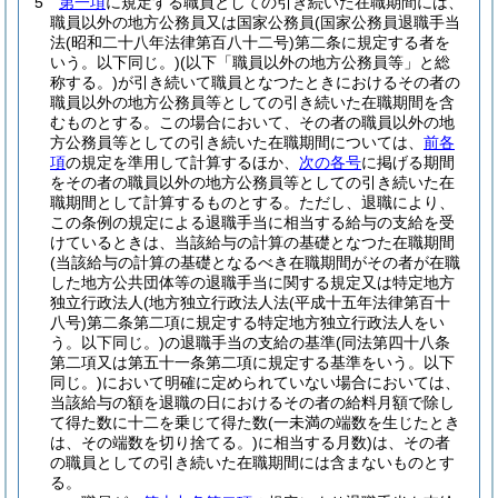
5
第一項
に規定する職員としての引き続いた在職期間には、
職員以外の地方公務員又は国家公務員
(国家公務員退職手当
法
(昭和二十八年法律第百八十二号)
第二条に規定する者を
いう。以下同じ。)
(以下「職員以外の地方公務員等」と総
称する。)
が引き続いて職員となつたときにおけるその者の
職員以外の地方公務員等としての引き続いた在職期間を含
むものとする。
この場合において、その者の職員以外の地
方公務員等としての引き続いた在職期間については、
前各
項
の規定を準用して計算するほか、
次の各号
に掲げる期間
をその者の職員以外の地方公務員等としての引き続いた在
職期間として計算するものとする。
ただし、退職により、
この条例の規定による退職手当に相当する給与の支給を受
けているときは、当該給与の計算の基礎となつた在職期間
(当該給与の計算の基礎となるべき在職期間がその者が在職
した地方公共団体等の退職手当に関する規定又は特定地方
独立行政法人
(地方独立行政法人法
(平成十五年法律第百十
八号)
第二条第二項に規定する特定地方独立行政法人をい
う。以下同じ。)
の退職手当の支給の基準
(同法第四十八条
第二項又は第五十一条第二項に規定する基準をいう。以下
同じ。)
において明確に定められていない場合においては、
当該給与の額を退職の日におけるその者の給料月額で除し
て得た数に十二を乗じて得た数
(一未満の端数を生じたとき
は、その端数を切り捨てる。)
に相当する月数)
は、その者
の職員としての引き続いた在職期間には含まないものとす
る。