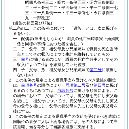
昭四八条例三二・昭六一条例五三・昭六三条例四
二・平三条例二二・平四条例四一・平一二条例一七
三・平一八条例一一・平三一条例七・令四条例三
九・一部改正)
(遺族の範囲及び順位)
第二条の二
この条例において、「遺族」とは、次に掲げる
者をいう。
一
配偶者
(届出をしないが、職員の死亡当時事実上婚姻関
係と同様の事情にあつた者を含む。)
二
子、父母、孫、祖父母及び兄弟姉妹で職員の死亡当時
主としてその収入によつて生計を維持していたもの
三
前号
に掲げる者のほか、職員の死亡当時主としてその
収入によつて生計を維持していた親族
四
子、父母、孫、祖父母及び兄弟姉妹で
第二号
に該当し
ないもの
2
この条例の規定による退職手当を受けるべき遺族の順位
は、
前項各号
の順位により、
同項第二号
及び
第四号
に掲げ
る者のうちにあつては、
当該各号
に掲げる順位による。
こ
の場合において、父母については、養父母を先にし実父母
を後にし、祖父母については、養父母の父母を先にし実父
母の父母を後にし、父母の養父母を先にし父母の実父母を
後にする。
3
この条例の規定による退職手当の支給を受けるべき遺族に
同順位の者が二人以上ある場合には、その人数によつて当
該退職手当を等分して当該各遺族に支給する。