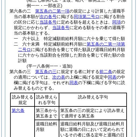
(昭三七条例六五・全改、昭六一条例五三・平一八条
例一一・一部改正)
第六条の二
第五条の二第一項
の規定により計算した退職手
当の基本額が
次の各号
に掲げる
同項第二号ロ
に掲げる割合
の区分に応じ
当該各号
に定める額を超えるときは、
同項
の
規定にかかわらず、
当該各号
に定める額をその者の退職手
当の基本額とする。
一
六十以上 特定減額前給料月額に六十を乗じて得た額
二
六十未満 特定減額前給料月額に
第五条の二第一項第
二号ロ
に掲げる割合を乗じて得た額及び退職日給料月額
に六十から当該割合を控除した割合を乗じて得た額の合
計額
(平一八条例一一・追加)
第六条の三
第五条の三
に規定する者に対する
前二条
の規定
の適用については、
次の表
の上欄に掲げる規定中
同表
の中
欄に掲げる字句は、それぞれ
同表
の下欄に掲げる字句に読
み替えるものとする。
読み替える
読み替えら
読み替える字句
規定
れる字句
第六条
第三条から
第五条の三の規定により読み替え
第五条まで
て適用する第五条
退職日給料
退職日給料月額及び退職日給料月
月額
額に退職の日において定められて
いるその者に係る定年と退職の日