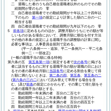
二
退職した者のうち自己都合退職者以外のものでその勤
続期間が零のもの 零
三
自己都合退職者でその勤続期間が十年以上二十四年以
下のもの
第一項
の規定により計算した額の二分の一に
相当する額
四
自己都合退職者でその勤続期間が九年以下のもの 零
5
前各項
に定めるもののほか、調整月額のうちにその額が等
しいものがある場合において、調整月額に順位を付す方法
その他の本条の規定による退職手当の調整額の計算に関し
必要な事項は、人事委員会規則で定める。
(平一八条例一一・追加、平二一条例六一・平二七条
例一二・一部改正)
(一般の退職手当の額に係る特例)
第六条の五
第五条第一項
に規定する者で
次の各号
に掲げる
者に該当するものに対する退職手当の額が退職の日におけ
るその者の基本給月額に
当該各号
に定める割合を乗じて得
た額に満たないときは、
第二条の四
、
第五条
、
第五条の二
(
第六条の三の二
において読み替えて準用する場合を含
む。)
及び
前条
の規定にかかわらず、その乗じて得た額をそ
の者の退職手当の額とする。
一
勤続期間一年未満の者 百分の二百七十
二
勤続期間一年以上二年未満の者 百分の三百六十
三
勤続期間二年以上三年未満の者 百分の四百五十
四
勤続期間三年以上の者 百分の五百四十