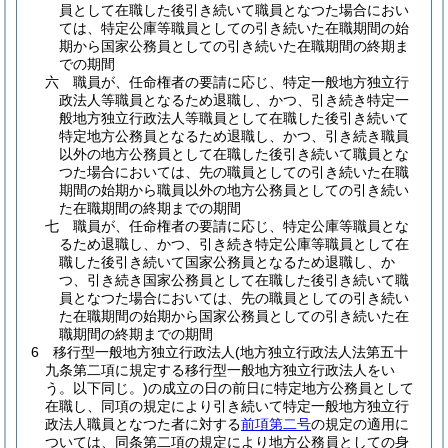
員として在職した後引き続いて職員となつた場合におい
ては、特定公庫等職員としての引き続いた在職期間の始
期から国家公務員としての引き続いた在職期間の終期ま
での期間
六
職員が、任命権者の要請に応じ、特定一般地方独立行
政法人等職員となるため退職し、かつ、引き続き特定一
般地方独立行政法人等職員として在職した後引き続いて
特定地方公務員となるため退職し、かつ、引き続き職員
以外の地方公務員として在職した後引き続いて職員とな
つた場合においては、先の職員としての引き続いた在職
期間の始期から職員以外の地方公務員としての引き続い
た在職期間の終期までの期間
七
職員が、任命権者の要請に応じ、特定公庫等職員とな
るため退職し、かつ、引き続き特定公庫等職員として在
職した後引き続いて国家公務員となるため退職し、か
つ、引き続き国家公務員として在職した後引き続いて職
員となつた場合においては、先の職員としての引き続い
た在職期間の始期から国家公務員としての引き続いた在
職期間の終期までの期間
6
移行型一般地方独立行政法人
(地方独立行政法人法第五十
九条第二項に規定する移行型一般地方独立行政法人をい
う。以下同じ。)
の成立の日の前日に特定地方公務員として
在職し、同項の規定により引き続いて特定一般地方独立行
政法人職員となつた者に対する
前項第二号
の規定の適用に
ついては、同条第二項の規定により地方公務員としての身