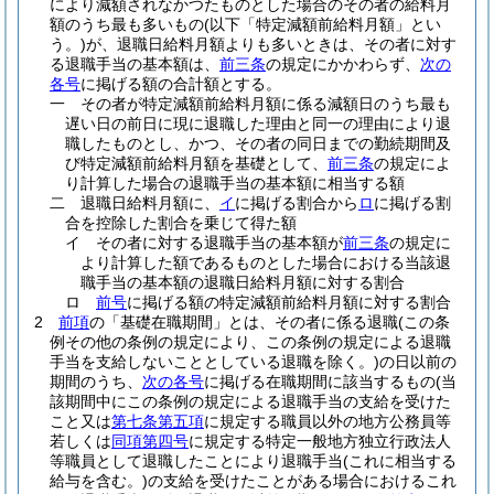
により減額されなかつたものとした場合のその者の給料月
額のうち最も多いもの
(以下「特定減額前給料月額」とい
う。)
が、退職日給料月額よりも多いときは、その者に対す
る退職手当の基本額は、
前三条
の規定にかかわらず、
次の
各号
に掲げる額の合計額とする。
一
その者が特定減額前給料月額に係る減額日のうち最も
遅い日の前日に現に退職した理由と同一の理由により退
職したものとし、かつ、その者の同日までの勤続期間及
び特定減額前給料月額を基礎として、
前三条
の規定によ
り計算した場合の退職手当の基本額に相当する額
二
退職日給料月額に、
イ
に掲げる割合から
ロ
に掲げる割
合を控除した割合を乗じて得た額
イ
その者に対する退職手当の基本額が
前三条
の規定に
より計算した額であるものとした場合における当該退
職手当の基本額の退職日給料月額に対する割合
ロ
前号
に掲げる額の特定減額前給料月額に対する割合
2
前項
の「基礎在職期間」とは、その者に係る退職
(この条
例その他の条例の規定により、この条例の規定による退職
手当を支給しないこととしている退職を除く。)
の日以前の
期間のうち、
次の各号
に掲げる在職期間に該当するもの
(当
該期間中にこの条例の規定による退職手当の支給を受けた
こと又は
第七条第五項
に規定する職員以外の地方公務員等
若しくは
同項第四号
に規定する特定一般地方独立行政法人
等職員として退職したことにより退職手当
(これに相当する
給与を含む。)
の支給を受けたことがある場合におけるこれ