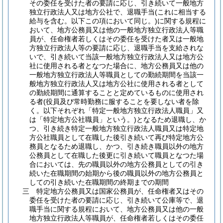
その委任を受けた者の要請に応じ、引き続いて一般地方
独立行政法人又は地方公社で、退職手当
(これに相当する
給与を含む。以下この項において同じ。)
に関する規程に
おいて、地方公務員又は他の一般地方独立行政法人等職
員が、任命権者若しくはその委任を受けた者又は一般地
方独立行政法人等の要請に応じ、退職手当を支給されな
いで、引き続いて当該一般地方独立行政法人又は地方公
社に使用される者となつた場合に、地方公務員又は他の
一般地方独立行政法人等職員としての勤続期間を当該一
般地方独立行政法人又は地方公社に使用される者として
の勤続期間に通算することと定めているものに使用され
る者
(役員及び常時勤務に服することを要しない者を除
く。以下それぞれ「特定一般地方独立行政法人職員」又
は「特定地方公社職員」という。)
となるため退職し、か
つ、引き続き特定一般地方独立行政法人職員又は特定地
方公社職員として在職した後引き続いて再び特定地方公
務員となるため退職し、かつ、引き続き職員以外の地方
公務員として在職した後更に引き続いて職員となつた場
合においては、先の職員以外の地方公務員としての引き
続いた在職期間の始期から後の職員以外の地方公務員と
しての引き続いた在職期間の終期までの期間
三
特定地方公務員又は国家公務員が、任命権者又はその
委任を受けた者の要請に応じ、引き続いて公庫等で、退
職手当に関する規程において、地方公務員又は他の一般
地方独立行政法人等職員が、任命権者若しくはその委任