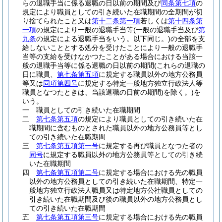
らの退職手当に係る退職の日以前の期間及び
同条第七項
の
規定により職員としての引き続いた在職期間の全期間が切
り捨てられたこと又は
第十二条第一項
若しくは
第十四条第
一項
の規定により一般の退職手当等
(一般の退職手当及び
第
九条
の規定による退職手当をいう。以下同じ。)
の全部を支
給しないこととする処分を受けたことにより一般の退職手
当等の支給を受けなかつたことがある場合における当該一
般の退職手当等に係る退職の日以前の期間
(これらの退職の
日に職員、
第七条第五項
に規定する職員以外の地方公務員
等又は
同項第四号
に規定する特定一般地方独立行政法人等
職員となつたときは、当該退職の日前の期間)
を除く。)
を
いう。
一
職員としての引き続いた在職期間
二
第七条第五項
の規定により職員としての引き続いた在
職期間に含むものとされた職員以外の地方公務員等とし
ての引き続いた在職期間
三
第七条第五項第一号
に規定する再び職員となつた者の
同号
に規定する職員以外の地方公務員等としての引き続
いた在職期間
四
第七条第五項第二号
に規定する場合における先の職員
以外の地方公務員としての引き続いた在職期間、特定一
般地方独立行政法人職員又は特定地方公社職員としての
引き続いた在職期間及び後の職員以外の地方公務員とし
ての引き続いた在職期間
五
第七条第五項第三号
に規定する場合における先の職員