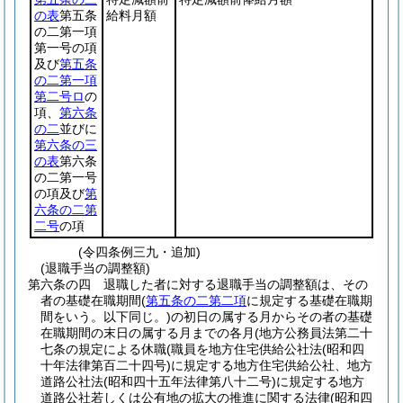
の表
第五条
給料月額
の二第一項
第一号の項
及び
第五条
の二第一項
第二号ロ
の
項、
第六条
の二
並びに
第六条の三
の表
第六条
の二第一号
の項及び
第
六条の二第
二号
の項
(令四条例三九・追加)
(退職手当の調整額)
第六条の四
退職した者に対する退職手当の調整額は、その
者の基礎在職期間
(
第五条の二第二項
に規定する基礎在職期
間をいう。以下同じ。)
の初日の属する月からその者の基礎
在職期間の末日の属する月までの各月
(地方公務員法第二十
七条の規定による休職
(職員を地方住宅供給公社法
(昭和四
十年法律第百二十四号)
に規定する地方住宅供給公社、地方
道路公社法
(昭和四十五年法律第八十二号)
に規定する地方
道路公社若しくは公有地の拡大の推進に関する法律
(昭和四