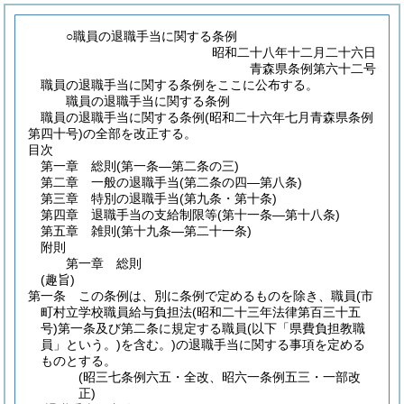
○職員の退職手当に関する条例
昭和二十八年十二月二十六日
青森県条例第六十二号
職員の退職手当に関する条例をここに公布する。
職員の退職手当に関する条例
職員の退職手当に関する条例(昭和二十六年七月青森県条例
第四十号)の全部を改正する。
目次
第一章
総則
(第一条―第二条の三)
第二章
一般の退職手当
(第二条の四―第八条)
第三章
特別の退職手当
(第九条・第十条)
第四章
退職手当の支給制限等
(第十一条―第十八条)
第五章
雑則
(第十九条―第二十一条)
附則
第一章
総則
(趣旨)
第一条
この条例は、別に条例で定めるものを除き、職員
(市
町村立学校職員給与負担法
(昭和二十三年法律第百三十五
号)
第一条及び第二条に規定する職員
(以下「県費負担教職
員」という。)
を含む。)
の退職手当に関する事項を定める
ものとする。
(昭三七条例六五・全改、昭六一条例五三・一部改
正)