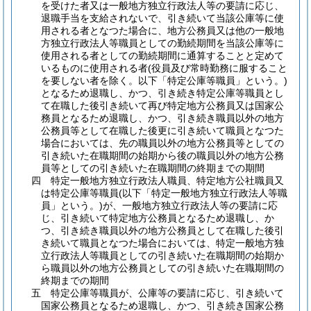
を受けた者又は一般地方独立行政法人等の要請に応じ、
退職手当を支給されないで、引き続いて当該公庫等に使
用される者となつた場合に、地方公務員又は他の一般地
方独立行政法人等職員としての勤続期間を当該公庫等に
使用される者としての勤続期間に通算することと定めて
いるものに使用される者
(役員及び常時勤務に服すること
を要しない者を除く。以下「特定公庫等職員」という。)
となるため退職し、かつ、引き続き特定公庫等職員とし
て在職した後引き続いて再び特定地方公務員又は国家公
務員となるため退職し、かつ、引き続き職員以外の地方
公務員等として在職した後更に引き続いて職員となつた
場合においては、先の職員以外の地方公務員等としての
引き続いた在職期間の始期から後の職員以外の地方公務
員等としての引き続いた在職期間の終期までの期間
四
特定一般地方独立行政法人職員、特定地方公社職員又
は特定公庫等職員
(以下「特定一般地方独立行政法人等職
員」という。)
が、一般地方独立行政法人等の要請に応
じ、引き続いて特定地方公務員となるため退職し、か
つ、引き続き職員以外の地方公務員として在職した後引
き続いて職員となつた場合においては、特定一般地方独
立行政法人等職員としての引き続いた在職期間の始期か
ら職員以外の地方公務員としての引き続いた在職期間の
終期までの期間
五
特定公庫等職員が、公庫等の要請に応じ、引き続いて
国家公務員となるため退職し、かつ、引き続き国家公務