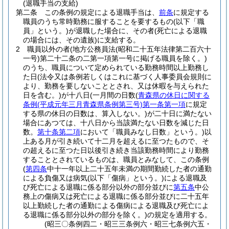
(退職手当の支給)
第二条
この条例の規定による退職手当は、
前条
に規定する
職員のうち常時勤務に服することを要するもの
(以下「職
員」という。)
が退職した場合に、その者
(死亡による退職
の場合には、その遺族)
に支給する。
2
職員以外の者
(地方公務員法
(昭和二十五年法律第二百六十
一号)
第二十二条の二第一項第一号に掲げる職員を除く。)
のうち、職員について定められている勤務時間以上勤務し
た日
(法令又は条例若しくはこれに基づく人事委員会規則に
より、勤務を要しないこととされ、又は休暇を与えられた
日を含む。)
が十八日
(一月間の日数
(
青森県の休日に関する
条例
(平成元年三月青森県条例第三号)
第一条第一項
に規定
する県の休日の日数は、算入しない。)
が二十日に満たない
場合にあつては、十八日から当該満たない日数を減じた日
数。
第十条第二項
において「職員みなし日数」という。)
以
上ある月が引き続いて十二月を超えるに至つたもので、そ
の超えるに至つた日以後引き続き当該勤務時間により勤務
することとされているものは、職員とみなして、この条例
(
第四条
中十一年以上二十五年未満の期間勤続した者の通勤
による負傷又は病気
(以下「傷病」という。)
による退職及
び死亡による退職に係る部分以外の部分並びに
第五条
中公
務上の傷病又は死亡による退職に係る部分並びに二十五年
以上勤続した者の通勤による傷病による退職及び死亡によ
る退職に係る部分以外の部分を除く。)
の規定を適用する。
(昭三〇条例四二・昭三三条例六・昭三七条例六五・