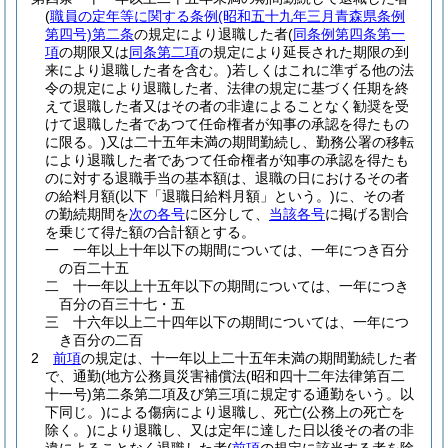
(
職員の定年等に関する条例
(昭和五十九年三月青森県条例
第四号)
第二条
の規定により退職した者
(
同条例第四条第一
項
の期限又は
同条第二項
の規定により延長された期限の到
来により退職した者を含む。)
若しくはこれに準ずる他の法
令の規定により退職した者、法律の規定に基づく任期を終
えて退職した者又はその者の非違によることなく勧奨を受
けて退職した者であつて任命権者が知事の承認を得たもの
に限る。)
又は二十五年未満の期間勤続し、勤務公署の移転
により退職した者であつて任命権者が知事の承認を得たも
のに対する退職手当の基本額は、退職の日におけるその者
の給料月額
(以下「退職日給料月額」という。)
に、その者
の勤続期間を
次の各号
に区分して、
当該各号
に掲げる割合
を乗じて得た額の合計額とする。
一
一年以上十年以下の期間については、一年につき百分
の百二十五
二
十一年以上十五年以下の期間については、一年につき
百分の百三十七・五
三
十六年以上二十四年以下の期間については、一年につ
き百分の二百
2
前項
の規定は、十一年以上二十五年未満の期間勤続した者
で、通勤
(地方公務員災害補償法
(昭和四十二年法律第百二
十一号)
第二条第二項及び第三項に規定する通勤をいう。以
下同じ。)
による傷病により退職し、死亡
(公務上の死亡を
除く。)
により退職し、又は定年に達した日以後その者の非