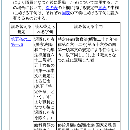
により職員となつた後に退職した者について準用する。
こ
の場合において、
次の表
の上欄に掲げる規定中
同表
の中欄
に掲げる字句は、それぞれ
同表
の下欄に掲げる字句に読み
替えるものとする。
読み替える
読み替えら
読み替える字句
規定
れる字句
第五条の二
退職した者
特定任命
(警察法
(昭和二十九年法
第一項
(警察法
(昭
律第百六十二号)
第五十六条の四
和二十九年
第一項本文の規定による任命をい
法律第百六
う。以下同じ。)
により職員とな
十二号)
第
つた後に退職した者
五十六条の
四第一項本
文の規定に
よる任命
(以下「特
定任命」と
いう。)
に
より職員と
なつた後に
退職した者
を除く。)
給料月額の
俸給月額の減額改定(国家公務員