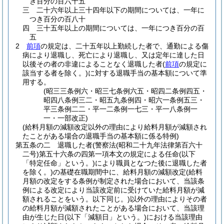
き百分の百六十五
三
二十六年以上三十四年以下の期間については、一年に
つき百分の百八十
四
三十五年以上の期間については、一年につき百分の百
五
2
前項
の規定は、二十五年以上勤続した者で、通勤による傷
病により退職し、死亡により退職し、又は定年に達した日
以後その者の非違によることなく退職した者
(
前項
の規定に
該当する者を除く。)
に対する退職手当の基本額について準
用する。
(昭三三条例六・昭三七条例六五・昭四二条例四五・
昭四八条例三二・昭五九条例四・昭六一条例五三・
平三条例二二・平一二条例一七三・平一八条例一
一・一部改正)
(給料月額の減額改定以外の理由により給料月額が減額され
たことがある場合の退職手当の基本額に係る特例)
第五条の二
退職した者
(警察法
(昭和二十九年法律第百六十
二号)
第五十六条の四第一項本文の規定による任命
(以下
「特定任命」という。)
により職員となつた後に退職した者
を除く。)
の基礎在職期間中に、給料月額の減額改定
(給料
月額の改定をする条例が制定された場合において、当該条
例による改定により当該改定前に受けていた給料月額が減
額されることをいう。以下同じ。)
以外の理由によりその者
の給料月額が減額されたことがある場合において、当該理
由が生じた日
(以下「減額日」という。)
における当該理由