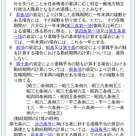
分を失つたことを任命権者の要請に応じ特定一般地方独立
行政法人職員となるため退職したこととみなす。
7
前各項
の規定により計算した在職期間に一年未満の端数が
ある場合には、その端数を切り捨てる。
ただし、その在職
期間が、六月以上一年未満
(
第三条第一項
(傷病又は死亡に
よる退職に係る部分に限る。)
、
第四条第一項
又は
第五条第
一項
の規定により退職手当の基本額を計算する場合にあつ
ては、一年未満)
の場合には、これを一年とする。
8
前項
の規定は、
前条
又は
第十条
の規定により退職手当の額
を計算する場合における勤続期間の計算については、適用
しない。
9
第十条
の規定により退職手当の額を計算する場合における
勤続期間の計算については、
前各項
の規定により計算した
在職期間に一月未満の端数がある場合には、その端数を切
り捨てる。
(昭三〇条例四二・昭三三条例六・昭三六条例五三・
昭三七条例八・昭三七条例六五・昭四三条例二六・
昭四四条例四二・昭四五条例四二・昭四八条例三
二・昭六二条例三〇・平三条例二二・平一二条例一
七三・平一六条例一二・平一八条例一一・平二一条
例六一・一部改正)
(勤続期間の計算の特例)
第七条の二
次の各号
に掲げる者に対する退職手当の算定の
基礎となる勤続期間の計算については、
当該各号
に掲げる
期間は、
前条第一項
に規定する職員としての引き続いた在