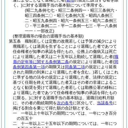
違によることなく退職した者
(
前項
の規定に該当する者を除
く。)
に対する退職手当の基本額について準用する。
(昭二九条例七七・昭三二条例四一・昭三三条例六・
昭三四条例二〇・昭三七条例六五・昭四八条例三
二・昭五九条例四・昭六一条例五三・昭六二条例三
〇・平三条例二二・平一二条例一七三・平一八条例
一一・一部改正)
(整理退職等の場合の退職手当の基本額)
第五条
職制若しくは定数の改廃若しくは予算の減少により
廃職若しくは過員を生ずることにより退職した者であつて
任命権者が知事の承認を得たもの、公務上の傷病又は死亡
により退職した者又は二十五年以上勤続して退職した者
(
職
員の定年等に関する条例第二条
の規定により退職した者
(
同
条例第四条第一項
の期限又は
同条第二項
の規定により延長
された期限の到来により退職した者を含む。)
若しくはこれ
に準ずる他の法令の規定により退職した者、法律の規定に
基づく任期を終えて退職した者又はその者の非違によるこ
となく勧奨を受けて退職した者若しくは勤務公署の移転に
より退職した者であつて任命権者が知事の承認を得たもの
に限る。)
に対する退職手当の基本額は、退職日給料月額
に、その者の勤続期間を
次の各号
に区分して、
当該各号
に
掲げる割合を乗じて得た額の合計額とする。
一
一年以上十年以下の期間については、一年につき百分
の百五十
二
十一年以上二十五年以下の期間については、一年につ