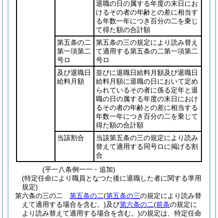
退職の日の属する年度の末日にお
けるその者の年齢との差に相当す
る年数一年につき百分の二を乗じ
て得た額の合計額
第五条の二
第五条の三の規定により読み替え
第一項第二
て適用する第五条の二第一項第二
号ロ
号ロ
及び退職日
並びに退職日給料月額及び退職日
給料月額
給料月額に退職の日において定め
られているその者に係る定年と退
職の日の属する年度の末日におけ
るその者の年齢との差に相当する
年数一年につき百分の二を乗じて
得た額の合計額
当該割合
当該第五条の三の規定により読み
替えて適用する同号ロに掲げる割
合
(平一八条例一一・追加)
(特定任命により職員となつた後に退職した者に関する準用
規定)
第六条の三の二
第五条の二
(
第五条の三
の規定により読み替
えて適用する場合を含む。)
及び
第六条の二
(
前条
の規定に
より読み替えて適用する場合を含む。)
の規定は、特定任命