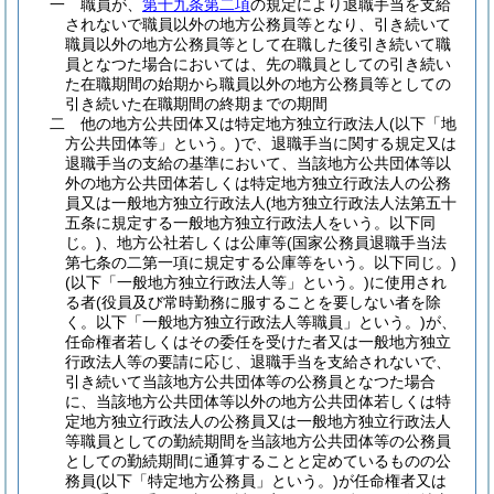
一
職員が、
第十九条第二項
の規定により退職手当を支給
されないで職員以外の地方公務員等となり、引き続いて
職員以外の地方公務員等として在職した後引き続いて職
員となつた場合においては、先の職員としての引き続い
た在職期間の始期から職員以外の地方公務員等としての
引き続いた在職期間の終期までの期間
二
他の地方公共団体又は特定地方独立行政法人
(以下「地
方公共団体等」という。)
で、退職手当に関する規定又は
退職手当の支給の基準において、当該地方公共団体等以
外の地方公共団体若しくは特定地方独立行政法人の公務
員又は一般地方独立行政法人
(地方独立行政法人法第五十
五条に規定する一般地方独立行政法人をいう。以下同
じ。)
、地方公社若しくは公庫等
(国家公務員退職手当法
第七条の二第一項に規定する公庫等をいう。以下同じ。)
(以下「一般地方独立行政法人等」という。)
に使用され
る者
(役員及び常時勤務に服することを要しない者を除
く。以下「一般地方独立行政法人等職員」という。)
が、
任命権者若しくはその委任を受けた者又は一般地方独立
行政法人等の要請に応じ、退職手当を支給されないで、
引き続いて当該地方公共団体等の公務員となつた場合
に、当該地方公共団体等以外の地方公共団体若しくは特
定地方独立行政法人の公務員又は一般地方独立行政法人
等職員としての勤続期間を当該地方公共団体等の公務員
としての勤続期間に通算することと定めているものの公
務員
(以下「特定地方公務員」という。)
が任命権者又は