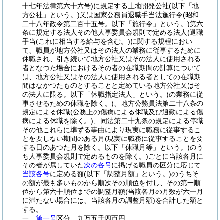
十七年法律第六十六号)
に規定する土地開発公社
(以下「地
方公社」という。)
又は国家公務員退職手当法施行令
(昭和
二十八年政令第二百十五号。以下「施行令」という。)
第六
条に規定する法人その他人事委員会規則で定める法人
(退職
手当
(これに相当する給与を含む。)
に関する規程におい
て、職員が地方公社又はその法人の業務に従事するために
休職され、引き続いて地方公社又はその法人に使用される
者となつた場合におけるその者の在職期間の計算について
は、地方公社又はその法人に使用される者としての在職期
間はなかつたものとすることと定めている地方公社又はそ
の法人に限る。以下「休職指定法人」という。)
の業務に従
事させるための休職を除く。)
、地方公務員法第二十八条の
規定による休職
(公務上の傷病による休職及び通勤による傷
病による休職を除く。)
、同法第二十九条の規定による停職
その他これらに準ずる事由により現実に職務に従事するこ
とを要しない期間のある月
(現実に職務に従事することを要
する日のあつた月を除く。以下「休職月等」という。)
のう
ち人事委員会規則で定めるものを除く。)
ごとに当該各月に
その者が属していた
次の各号
に掲げる職員の区分に応じて
当該各号
に定める額
(以下「調整月額」という。)
のうちそ
の額が最も多いものから順次その順位を付し、その第一順
位から第六十順位までの調整月額
(当該各月の月数が六十月
に満たない場合には、当該各月の調整月額)
を合計した額と
する。
一
第一号
区分 九万五千四百円