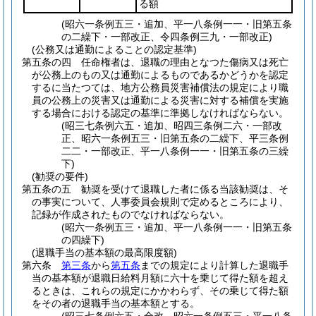
る額
(昭六一条例五三・追加、平一八条例一一・旧第五条
の二繰下・一部改正、令四条例三九・一部改正)
(公務又は通勤によることの認定基準)
第五条の四
任命権者は、退職の理由となつた傷病又は死亡
が公務上のもの又は通勤によるものであるかどうかを認定
するに当たつては、地方公務員災害補償法の規定により職
員の公務上の災害又は通勤による災害に対する補償を実施
する場合における認定の基準に準拠しなければならない。
(昭三七条例六五・追加、昭四三条例二六・一部改
正、昭六一条例五三・旧第五条の二繰下、平三条例
二二・一部改正、平一八条例一一・旧第五条の三繰
下)
(勧奨の要件)
第五条の五
勧奨を受けて退職した者に係る当該勧奨は、そ
の事実について、人事委員会規則で定めるところにより、
記録が作成されたものでなければならない。
(昭六一条例五三・追加、平一八条例一一・旧第五条
の四繰下)
(退職手当の基本額の最高限度額)
第六条
第三条
から
第五条
までの規定により計算した退職手
当の基本額が退職日給料月額に六十を乗じて得た額を超え
るときは、これらの規定にかかわらず、その乗じて得た額
をその者の退職手当の基本額とする。