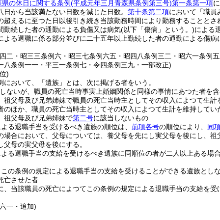
森県の休日に関する条例
(平成元年三月青森県条例第三号)
第一条第一項
に
八日から当該満たない日数を減じた日数。
第十条第二項
において「職員
の超えるに至つた日以後引き続き当該勤務時間により勤務することとさ
間勤続した者の通勤による負傷又は病気
(以下「傷病」という。)
による
による退職に係る部分並びに二十五年以上勤続した者の通勤による傷病
例四二・昭三三条例六・昭三七条例六五・昭四八条例三二・昭六一条例
一八条例一一・平三一条例七・令四条例三九・一部改正)
位)
例において、「遺族」とは、次に掲げる者をいう。
をしないが、職員の死亡当時事実上婚姻関係と同様の事情にあつた者を含
、祖父母及び兄弟姉妹で職員の死亡当時主としてその収入によつて生計
者のほか、職員の死亡当時主としてその収入によつて生計を維持してい
、祖父母及び兄弟姉妹で
第二号
に該当しないもの
による退職手当を受けるべき遺族の順位は、
前項各号
の順位により、
同
の場合において、父母については、養父母を先にし実父母を後にし、祖
し父母の実父母を後にする。
による退職手当の支給を受けるべき遺族に同順位の者が二人以上ある場
、この条例の規定による退職手当の支給を受けることができる遺族とし
死亡させた者
に、当該職員の死亡によつてこの条例の規定による退職手当の支給を受
六一・追加)