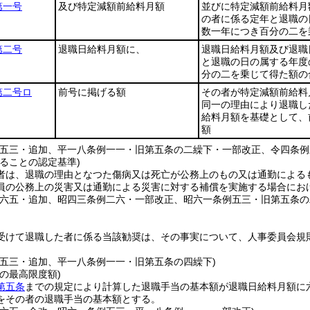
第一号
及び特定減額前給料月額
並びに特定減額前給料月
の者に係る定年と退職の
数一年につき百分の二を
第二号
退職日給料月額に、
退職日給料月額及び退職
と退職の日の属する年度
分の二を乗じて得た額の
第二号ロ
前号に掲げる額
その者が特定減額前給料
同一の理由により退職し
給料月額を基礎として、
額
例五三・追加、平一八条例一一・旧第五条の二繰下・一部改正、令四条例
ることの認定基準)
者は、退職の理由となつた傷病又は死亡が公務上のもの又は通勤による
員の公務上の災害又は通勤による災害に対する補償を実施する場合にお
例六五・追加、昭四三条例二六・一部改正、昭六一条例五三・旧第五条
受けて退職した者に係る当該勧奨は、その事実について、人事委員会規
例五三・追加、平一八条例一一・旧第五条の四繰下)
の最高限度額)
第五条
までの規定により計算した退職手当の基本額が退職日給料月額に
をその者の退職手当の基本額とする。