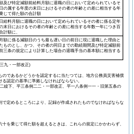
額及び特定減額前給料月額に退職の日において定められているそ
日の属する年度の末日におけるその者の年齢との差に相当する年
乗じて得た額の合計額
日給料月額に退職の日において定められているその者に係る定年
の末日におけるその者の年齢との差に相当する年数一年につき百
合計額に、
月額に係る減額日のうち最も遅い日の前日に現に退職した理由と
たものとし、かつ、その者の同日までの勤続期間及び特定減額前
前三条の規定により計算した場合の退職手当の基本額に相当する
三九・一部改正)
ものであるかどうかを認定するに当たつては、地方公務員災害補償
ける認定の基準に準拠しなければならない。
の二繰下、平三条例二二・一部改正、平一八条例一一・旧第五条の
則で定めるところにより、記録が作成されたものでなければならな
六十を乗じて得た額を超えるときは、これらの規定にかかわらず、