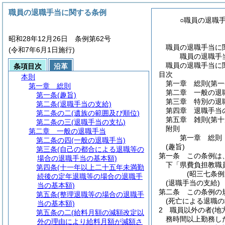
職員の退職手当に関する条例
○職員の退職
昭和28年12月26日 条例第62号
職員の退職手当に
(令和7年6月1日施行)
職員の退職手
職員の退職手当に
条項目次
沿革
目次
本則
第一章
総則
(第
第一章
総則
第二章
一般の退
第一条
(趣旨)
第三章
特別の退
第二条
(退職手当の支給)
第四章
退職手当
第二条の二
(遺族の範囲及び順位)
第五章
雑則
(第
第二条の三
(退職手当の支払)
附則
第二章
一般の退職手当
第一章
総則
第二条の四
(一般の退職手当)
(趣旨)
第三条
(自己の都合による退職等の
第一条
この条例は
場合の退職手当の基本額)
下「県費負担教職
第四条
(十一年以上二十五年未満勤
(昭三七条
続後の定年退職等の場合の退職手
(退職手当の支給)
当の基本額)
第二条
この条例の
第五条
(整理退職等の場合の退職手
(死亡による退職の
当の基本額)
2
職員以外の者
(地
第五条の二
(給料月額の減額改定以
務時間以上勤務し
外の理由により給料月額が減額さ