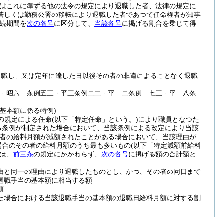
はこれに準ずる他の法令の規定により退職した者、法律の規定に
若しくは勤務公署の移転により退職した者であつて任命権者が知事
続期間を
次の各号
に区分して、
当該各号
に掲げる割合を乗じて得
退職し、又は定年に達した日以後その者の非違によることなく退職
四・昭六一条例五三・平三条例二二・平一二条例一七三・平一八条
基本額に係る特例)
の規定による任命
(以下「特定任命」という。)
により職員となつた
る条例が制定された場合において、当該条例による改定により当該
者の給料月額が減額されたことがある場合において、当該理由が
場合のその者の給料月額のうち最も多いもの
(以下「特定減額前給料
は、
前三条
の規定にかかわらず、
次の各号
に掲げる額の合計額と
由と同一の理由により退職したものとし、かつ、その者の同日まで
退職手当の基本額に相当する額
額
た場合における当該退職手当の基本額の退職日給料月額に対する割