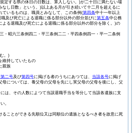
規定する県の休日の日数は、算入しない。)
が二十日に満たない場
みなし日数」という。)
以上ある月が引き続いて十二月を超えるに
れているものは、職員とみなして、この条例
(
第四条
中十一年以上
退職及び死亡による退職に係る部分以外の部分並びに
第五条
中公務
による退職及び死亡による退職に係る部分以外の部分を除く。)
の
五三・昭六三条例四二・平三条例二二・平四条例四一・平一二条例
む。)
を維持していたもの
た親族
項第二号
及び
第四号
に掲げる者のうちにあつては、
当該各号
に掲げ
父母については、養父母の父母を先にし実父母の父母を後にし、父
合には、その人数によつて当該退職手当を等分して当該各遺族に支
ない。
けることができる先順位又は同順位の遺族となるべき者を故意に死