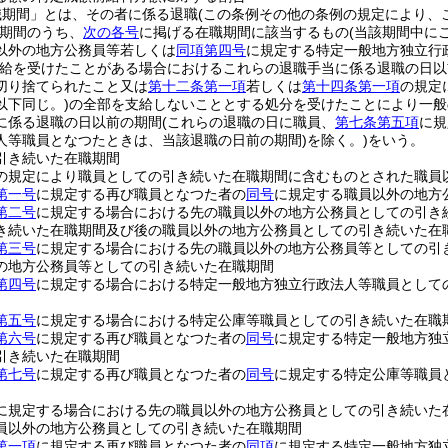
職期間」とは、その者に係る退職
(この条例その他の条例の規定により、
期間のうち、
次の各号
に掲げる在職期間に該当するもの
(当該期間中に
以外の地方公務員等若しくは
同項第四号
に規定する特定一般地方独立行
給を受けたことがある場合におけるこれらの退職手当に係る退職の日以
切り捨てられたこと又は
第十二条第一項
若しくは
第十四条第一項
の規定
以下同じ。)
の全部を支給しないこととする処分を受けたことにより一般
に係る退職の日以前の期間
(これらの退職の日に職員、
第七条第五項
に規
人等職員となつたときは、当該退職の日前の期間)
を除く。)
をいう。
引き続いた在職期間
の規定により職員としての引き続いた在職期間に含むものとされた職員
第一号
に規定する再び職員となつた者の
同号
に規定する職員以外の地方
第二号
に規定する場合における先の職員以外の地方公務員としての引き
き続いた在職期間及び後の職員以外の地方公務員としての引き続いた在
第三号
に規定する場合における先の職員以外の地方公務員等としての引
の地方公務員等としての引き続いた在職期間
第四号
に規定する場合における特定一般地方独立行政法人等職員として
第五号
に規定する場合における特定公庫等職員としての引き続いた在職
第六号
に規定する再び職員となつた者の
同号
に規定する特定一般地方独
引き続いた在職期間
第七号
に規定する再び職員となつた者の
同号
に規定する特定公庫等職員
に規定する場合における先の職員以外の地方公務員としての引き続いた
員以外の地方公務員としての引き続いた在職期間
第一項
に規定する再び職員となつた者の
同項
に規定する特定一般地方独