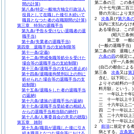
第二条の三
この条
間の計算)
六十七号)
第二百三
第八条
(特定一般地方独立行政法人
替の方法により支
役員として在職した後引き続いて
2
次条
及び
第六条
職員となつた者の在職期間の計算)
以内に支払わなけ
第三章
特別の退職手当
ある場合は、この
第九条
(予告を受けない退職者の退
(昭六三条
職手当)
第二章
一般
第十条
(失業者の退職手当)
(一般の退職手当)
第四章
退職手当の支給制限等
第二条の四
退職し
第十一条
(定義)
六条の四
の規定に
第十二条
(懲戒免職等処分を受けた
(平一八条
場合等の退職手当の支給制限)
(自己の都合によ
第十三条
(退職手当の支払の差止め)
第三条
次条
又は
第
第十四条
(退職後拘禁刑以上の刑に
含む。以下同じ。)
処せられた場合等の退職手当の支
よりその給料の一
給制限)
料月額」という。)
第十五条
(退職をした者の退職手当
一
一年以上十年
の返納)
二
十一年以上十
第十六条
(遺族の退職手当の返納)
三
十六年以上二
第十七条
(退職手当受給者の相続人
四
二十一年以上
からの退職手当相当額の納付)
五
二十六年以上
第十八条
(人事委員会の意見の聴取)
六
三十一年以上
第五章
雑則
2
前項
に規定する
第十九条
(職員が退職した後に引き
病とする。
次条第
続き職員となつた場合等における