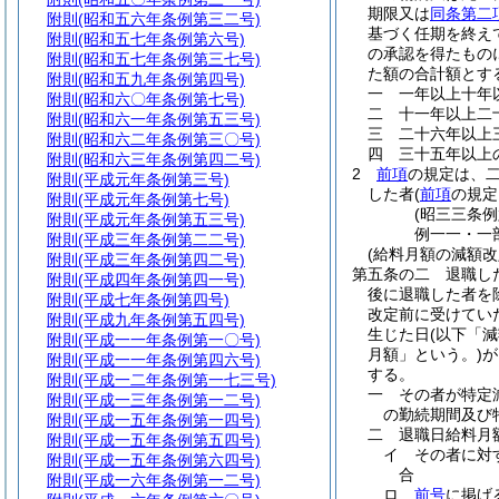
期限又は
同条第二
附則
(昭和五六年条例第三二号)
基づく任期を終え
附則
(昭和五七年条例第六号)
の承認を得たもの
附則
(昭和五七年条例第三七号)
た額の合計額とす
附則
(昭和五九年条例第四号)
一
一年以上十年
附則
(昭和六〇年条例第七号)
二
十一年以上二
附則
(昭和六一年条例第五三号)
三
二十六年以上
附則
(昭和六二年条例第三〇号)
四
三十五年以上
附則
(昭和六三年条例第四二号)
2
前項
の規定は、
附則
(平成元年条例第三号)
した者
(
前項
の規定
附則
(平成元年条例第七号)
(昭三三条
附則
(平成元年条例第五三号)
例一一・一
附則
(平成三年条例第二二号)
(給料月額の減額
附則
(平成三年条例第四二号)
第五条の二
退職し
附則
(平成四年条例第四一号)
後に退職した者を
附則
(平成七年条例第四号)
改定前に受けてい
附則
(平成九年条例第五四号)
生じた日
(以下「
附則
(平成一一年条例第一〇号)
月額」という。)
が
附則
(平成一一年条例第四六号)
する。
附則
(平成一二年条例第一七三号)
一
その者が特定
附則
(平成一三年条例第一二号)
の勤続期間及び
附則
(平成一五年条例第一四号)
二
退職日給料月
附則
(平成一五年条例第五四号)
イ
その者に対
附則
(平成一五年条例第六四号)
合
附則
(平成一六年条例第一二号)
ロ
前号
に掲げ