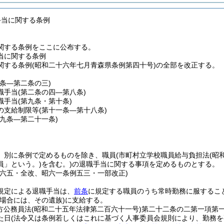
手当に関する条例
関する条例をここに公布する。
当に関する条例
関する条例(昭和二十六年七月青森県条例第四十号)の全部を改正する。
一条―第二条の三)
職手当
(第二条の四―第八条)
職手当
(第九条・第十条)
の支給制限等
(第十一条―第十八条)
十九条―第二十一条)
、別に条例で定めるものを除き、職員
(市町村立学校職員給与負担法
(昭
員」という。)
を含む。)
の退職手当に関する事項を定めるものとする。
例六五・全改、昭六一条例五三・一部改正)
規定による退職手当は、
前条
に規定する職員のうち常時勤務に服するこ
場合には、その遺族)
に支給する。
方公務員法
(昭和二十五年法律第二百六十一号)
第二十二条の二第一項第一
た日
(法令又は条例若しくはこれに基づく人事委員会規則により、勤務を