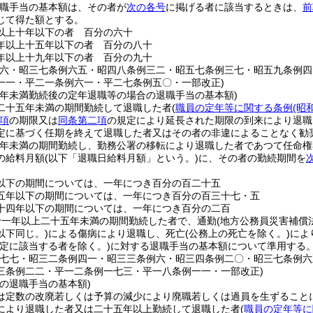
職手当の基本額は、その者が
次の各号
に掲げる者に該当するときは、
前
じて得た額とする。
以上十年以下の者 百分の六十
年以上十五年以下の者 百分の八十
年以上十九年以下の者 百分の九十
例六・昭三七条例六五・昭四八条例三二・昭五七条例三七・昭五九条例
一一・平二一条例六一・平二七条例五〇・一部改正)
五年未満勤続後の定年退職等の場合の退職手当の基本額)
二十五年未満の期間勤続して退職した者
(
職員の定年等に関する条例
(昭
項
の期限又は
同条第二項
の規定により延長された期限の到来により退職
定に基づく任期を終えて退職した者又はその者の非違によることなく勧
年未満の期間勤続し、勤務公署の移転により退職した者であつて任命権
の給料月額
(以下「退職日給料月額」という。)
に、その者の勤続期間を
以下の期間については、一年につき百分の百二十五
五年以下の期間については、一年につき百分の百三十七・五
十四年以下の期間については、一年につき百分の二百
十一年以上二十五年未満の期間勤続した者で、通勤
(地方公務員災害補償
以下同じ。)
による傷病により退職し、死亡
(公務上の死亡を除く。)
によ
定に該当する者を除く。)
に対する退職手当の基本額について準用する
例七七・昭三二条例四一・昭三三条例六・昭三四条例二〇・昭三七条例
三条例二二・平一二条例一七三・平一八条例一一・一部改正)
の退職手当の基本額)
は定数の改廃若しくは予算の減少により廃職若しくは過員を生ずること
により退職した者又は二十五年以上勤続して退職した者
(
職員の定年等に