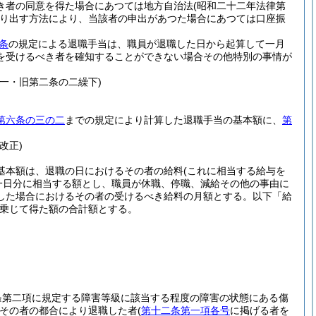
き者の同意を得た場合にあつては地方自治法
(昭和二十二年法律第
り出す方法により、当該者の申出があつた場合にあつては口座振
条
の規定による退職手当は、職員が退職した日から起算して一月
を受けるべき者を確知することができない場合その他特別の事情が
一・旧第二条の二繰下)
第六条の三の二
までの規定により計算した退職手当の基本額に、
第
改正)
基本額は、退職の日におけるその者の給料
(これに相当する給与を
一日分に相当する額とし、職員が休職、停職、減給その他の事由に
した場合におけるその者の受けるべき給料の月額とする。以下「給
乗じて得た額の合計額とする。
条第二項に規定する障害等級に該当する程度の障害の状態にある傷
その者の都合により退職した者
(
第十二条第一項各号
に掲げる者を