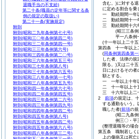
含む。)
に対する退
退職手当の不支給)
に定める割合を乗
第二十条
(職員の定年等に関する条
一
勤続期間一年
例の規定の取扱い)
二
勤続期間十一
第二十一条
(実施規定)
三
勤続期間十六
附則
(昭三三条
附則
(昭和二九年条例第七七号)
平一八条例
附則
(昭和三〇年条例第四二号)
(十一年以上二十
附則
(昭和三二年条例第四一号)
第四条
十一年以上
附則
(昭和三三年条例第六号)
(
同条例第四条第一
附則
(昭和三四年条例第二〇号)
した者、法律の規
附則
(昭和三六年条例第五三号)
限る。)
又は二十五
附則
(昭和三七年条例第八号)
日におけるその者
附則
(昭和三七年条例第六五号)
額とする。
附則
(昭和三八年条例第一七号)
一
一年以上十年
附則
(昭和三八年条例第五九号)
二
十一年以上十
附則
(昭和四一年条例第六七号)
三
十六年以上二
附則
(昭和四二年条例第四五号)
2
前項
の規定は、
附則
(昭和四三年条例第二六号)
する通勤をいう。
附則
(昭和四三年条例第四九号)
職した者
(
前項
の規
附則
(昭和四四年条例第四二号)
(昭二九条
附則
(昭和四五年条例第八号)
例三〇・平
附則
(昭和四五年条例第四二号)
(整理退職等の場合
附則
(昭和四五年条例第六八号)
第五条
職制若しく
附則
(昭和四八年条例第三二号)
上の傷病又は死亡
附則
(昭和五〇年条例第三一号)