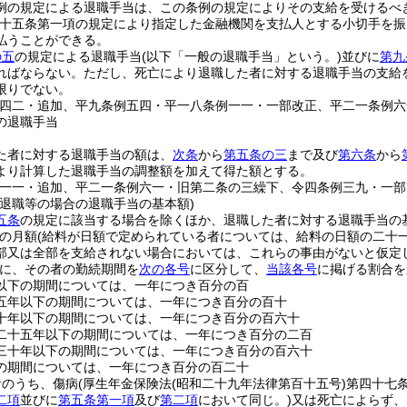
例の規定による退職手当は、この条例の規定によりその支給を受けるべ
十五条第一項の規定により指定した金融機関を支払人とする小切手を振
払うことができる。
の五
の規定による退職手当
(以下「一般の退職手当」という。)
並びに
第九
ればならない。
ただし、死亡により退職した者に対する退職手当の支給
限りでない。
例四二・追加、平九条例五四・平一八条例一一・一部改正、平二一条例六
の退職手当
た者に対する退職手当の額は、
次条
から
第五条の三
まで及び
第六条
から
より計算した退職手当の調整額を加えて得た額とする。
例一一・追加、平二一条例六一・旧第二条の三繰下、令四条例三九・一部
る退職等の場合の退職手当の基本額)
五条
の規定に該当する場合を除くほか、退職した者に対する退職手当の
の月額
(給料が日額で定められている者については、給料の日額の二十
部又は全部を支給されない場合においては、これらの事由がないと仮定
に、その者の勤続期間を
次の各号
に区分して、
当該各号
に掲げる割合を
以下の期間については、一年につき百分の百
五年以下の期間については、一年につき百分の百十
十年以下の期間については、一年につき百分の百六十
二十五年以下の期間については、一年につき百分の二百
三十年以下の期間については、一年につき百分の百六十
の期間については、一年につき百分の百二十
者のうち、傷病
(厚生年金保険法
(昭和二十九年法律第百十五号)
第四十七
二項
並びに
第五条第一項
及び
第二項
において同じ。)
又は死亡によらず、