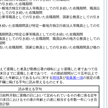
の引き続いた在職期間
一般地方独立行政法人等職員としての引き続いた在職期間、職員以
としての引き続いた在職期間
公庫等職員としての引き続いた在職期間、国家公務員としての引き
き続いた在職期間及び特定一般地方独立行政法人等職員としての引
職期間及び特定公庫等職員としての引き続いた在職期間
職員としての引き続いた在職期間、職員以外の地方公務員としての
期間
続いた在職期間、国家公務員としての引き続いた在職期間及び後の
終えて退職した者及び勤務公署の移転により退職した者であつて任
末日までに退職した者であつて、その勤続期間が二十五年以上で
減じた年齢以上であるものに対する
同項
及び
前条第一項
の規定の適
下欄に掲げる字句に読み替えるものとする。
読み替える字句
日給料月額に退職の日において定められているその者に係る定年
の末日におけるその者の年齢との差に相当する年数一年につき百
合計額