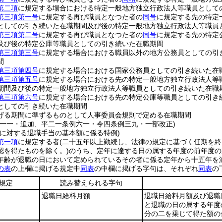
第二項
に規定する場合における特定一般地方独立行政法人等職員として
第三項第一号
に規定する再び職員となつた者の
同号
に規定する先の特定
としての引き続いた在職期間及び後の特定一般地方独立行政法人等職員
第三項第二号
に規定する再び職員となつた者の
同号
に規定する先の特定
及び後の特定公庫等職員としての引き続いた在職期間
第三項第三号
に規定する場合における職員以外の地方公務員としての引
間
第三項第四号
に規定する場合における国家公務員としての引き続いた在
第三項第五号
に規定する場合における先の特定一般地方独立行政法人等
期間及び後の特定一般地方独立行政法人等職員としての引き続いた在職
第三項第六号
に規定する場合における先の特定公庫等職員としての引き
としての引き続いた在職期間
げる期間に準ずるものとして人事委員会規則で定める在職期間
例一一・追加、平二一条例六一・令四条例三九・一部改正)
者に対する退職手当の基本額に係る特例)
第一項
に規定する者
(二十五年以上勤続し、法律の規定に基づく任期を
認を得たものを除く。)
のうち、定年に達する日の属する年度の前年度の
年齢が退職の日において定められているその者に係る定年から十五年を
の表
の上欄に掲げる規定中
同表
の中欄に掲げる字句は、それぞれ
同表
の
規定
読み替えられる字句
退職日給料月額
退職日給料月額及び退職
と退職の日の属する年度
分の二を乗じて得た額の