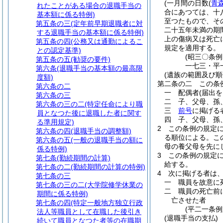
(一月間の日数
(
青
れたことがある場合の退職手当の
合にあつては、十
基本額に係る特例)
至つたもので、そ
第五条の三
(定年前早期退職者に対
二十五年未満の期
する退職手当の基本額に係る特例)
上の傷病又は死亡
第五条の四
(公務又は通勤によるこ
規定を適用する。
との認定基準)
(昭三〇条
第五条の五
(勧奨の要件)
一七三・平
第六条
(退職手当の基本額の最高限
(遺族の範囲及び順
度額)
第二条の二
この条
第六条の二
一
配偶者
(届出
第六条の三
二
子、父母、孫
第六条の三の二
(特定任命により職
三
前号
に掲げる
員となつた後に退職した者に関す
四
子、父母、孫
る準用規定)
2
この条例の規定
第六条の四
(退職手当の調整額)
る順位による。
こ
第六条の五
(一般の退職手当の額に
母の養父母を先に
係る特例)
3
この条例の規定
第七条
(勤続期間の計算)
給する。
第七条の二
(勤続期間の計算の特例)
4
次に掲げる者は
第七条の三
一
職員を故意に
第七条の三の二
(大学院修学休業の
二
職員の死亡前
期間に係る特例)
亡させた者
第七条の四
(特定一般地方独立行政
(平二一条例
法人等職員として在職した後引き
(退職手当の支払)
続いて職員となつた者等の在職期