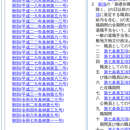
附則
(平成一六年条例第六〇号)
2
前項
の「基礎在
附則
(平成一八年条例第一一号)
除く。)
の日以前の
附則
(平成一八年条例第九一号)
項
に規定する職員
附則
(平成一九年条例第五六号)
給与を含む。)
の支
附則
(平成二〇年条例第一三号)
職期間の全期間が
附則
(平成二〇年条例第一四号)
退職手当をいう。
附則
(平成二一年条例第一八号)
一般の退職手当等
附則
(平成二一年条例第六一号)
般地方独立行政法
附則
(平成二二年条例第二九号)
一
職員としての
附則
(平成二三年条例第三七号)
二
第七条第五項
附則
(平成二五年条例第二一号)
三
第七条第五項
附則
(平成二六年条例第八五号)
四
第七条第五項
附則
(平成二七年条例第一二号)
職員としての引
附則
(平成二七年条例第五〇号)
五
第七条第五項
附則
(平成二八年条例第一八号)
び後の職員以外
附則
(平成二八年条例第六三号)
六
第七条第五項
附則
(平成二九年条例第二六号)
た在職期間
附則
(平成三〇年条例第八号)
七
第七条第五項
附則
(平成三一年条例第七号)
八
第七条第五項
附則
(令和元年条例第二七号)
公務員としての
附則
(令和二年条例第七号)
九
第七条第五項
附則
(令和四年条例第三九号)
職期間
附則
(令和六年条例第九号)
十
第七条第六項
附則
(令和七年条例第一一号)
期間及び後の職
十一
第七条の四