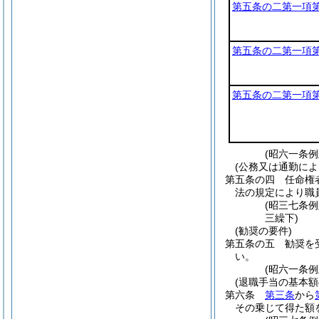
第五条の二第一項
第五条の二第一項
第五条の二第一項
(昭六一条
(公務又は通勤によ
第五条の四
任命権
法の規定により職
(昭三七条
三繰下)
(勧奨の要件)
第五条の五
勧奨を
い。
(昭六一条
(退職手当の基本額
第六条
第三条
から
その乗じて得た額