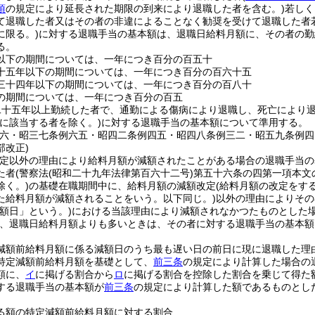
項
の規定により延長された期限の到来により退職した者を含む。)
若しく
て退職した者又はその者の非違によることなく勧奨を受けて退職した者
に限る。)
に対する退職手当の基本額は、退職日給料月額に、その者の勤
る。
以下の期間については、一年につき百分の百五十
十五年以下の期間については、一年につき百分の百六十五
三十四年以下の期間については、一年につき百分の百八十
の期間については、一年につき百分の百五
二十五年以上勤続した者で、通勤による傷病により退職し、死亡により
に該当する者を除く。)
に対する退職手当の基本額について準用する。
例六・昭三七条例六五・昭四二条例四五・昭四八条例三二・昭五九条例
部改正)
改定以外の理由により給料月額が減額されたことがある場合の退職手当の
た者
(警察法
(昭和二十九年法律第百六十二号)
第五十六条の四第一項本文
除く。)
の基礎在職期間中に、給料月額の減額改定
(給料月額の改定をす
た給料月額が減額されることをいう。以下同じ。)
以外の理由によりその
減額日」という。)
における当該理由により減額されなかつたものとした
、退職日給料月額よりも多いときは、その者に対する退職手当の基本額
減額前給料月額に係る減額日のうち最も遅い日の前日に現に退職した理
特定減額前給料月額を基礎として、
前三条
の規定により計算した場合の
額に、
イ
に掲げる割合から
ロ
に掲げる割合を控除した割合を乗じて得た
する退職手当の基本額が
前三条
の規定により計算した額であるものとし
る額の特定減額前給料月額に対する割合