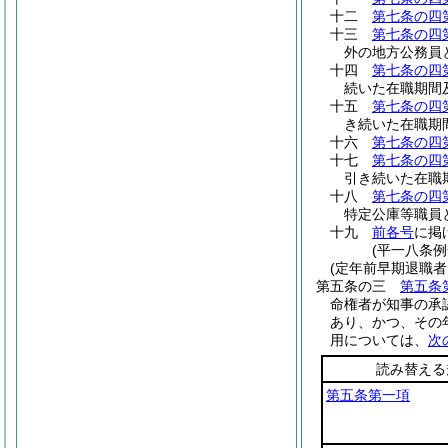
十二
第七条の四
十三
第七条の四
外の地方公務員
十四
第七条の四
続いた在職期間
十五
第七条の四
き続いた在職期
十六
第七条の四
十七
第七条の四
引き続いた在職
十八
第七条の四
特定公庫等職員
十九
前各号
に掲
(平一八条
(定年前早期退職
第五条の三
第五条
命権者が知事の承
あり、かつ、その
用については、
次
読み替える
第五条第一項