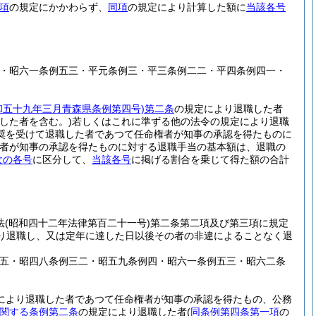
項
の規定にかかわらず、
同項
の規定により計算した額に
当該各号
四・昭六一条例五三・平元条例三・平三条例二二・平四条例四一・
和五十九年三月青森県条例第四号)
第二条
の規定により退職した者
した者を含む。)
若しくはこれに準ずる他の法令の規定により退職
奨を受けて退職した者であつて任命権者が知事の承認を得たものに
者が知事の承認を得たものに対する退職手当の基本額は、退職の
次の各号
に区分して、
当該各号
に掲げる割合を乗じて得た額の合計
法
(昭和四十二年法律第百二十一号)
第二条第二項及び第三項に規定
り退職し、又は定年に達した日以後その者の非違によることなく退
。
六五・昭四八条例三二・昭五九条例四・昭六一条例五三・昭六二条
により退職した者であつて任命権者が知事の承認を得たもの、公務
関する条例第二条
の規定により退職した者
(
同条例第四条第一項
の