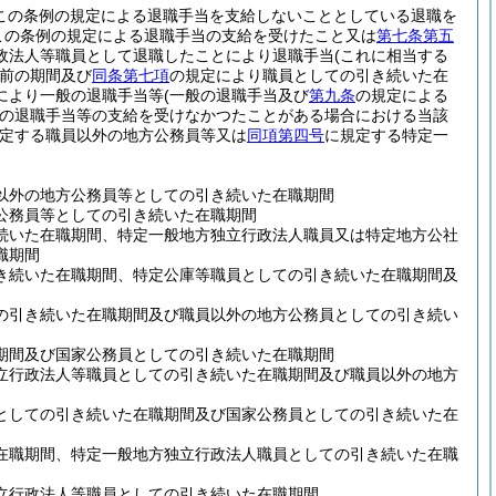
この条例の規定による退職手当を支給しないこととしている退職を
この条例の規定による退職手当の支給を受けたこと又は
第七条第五
政法人等職員として退職したことにより退職手当
(これに相当する
前の期間及び
同条第七項
の規定により職員としての引き続いた在
により一般の退職手当等
(一般の退職手当及び
第九条
の規定による
の退職手当等の支給を受けなかつたことがある場合における当該
定する職員以外の地方公務員等又は
同項第四号
に規定する特定一
以外の地方公務員等としての引き続いた在職期間
公務員等としての引き続いた在職期間
続いた在職期間、特定一般地方独立行政法人職員又は特定地方公社
職期間
き続いた在職期間、特定公庫等職員としての引き続いた在職期間及
の引き続いた在職期間及び職員以外の地方公務員としての引き続い
期間及び国家公務員としての引き続いた在職期間
立行政法人等職員としての引き続いた在職期間及び職員以外の地方
としての引き続いた在職期間及び国家公務員としての引き続いた在
在職期間、特定一般地方独立行政法人職員としての引き続いた在職
立行政法人等職員としての引き続いた在職期間