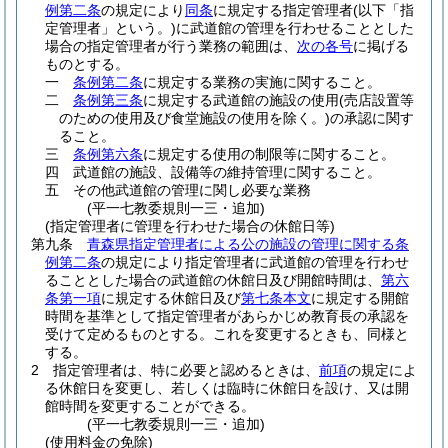
例第二条
の規定により
同条
に規定する指定管理者
(以下「指
定管理者」という。)
に武道館の管理を行わせることとした
場合の指定管理者が行う業務の範囲は、
次の各号
に掲げる
ものとする。
一
条例第二条
に規定する業務の実施に関すること。
二
条例第三条
に規定する武道館の施設の使用
(売店設置等
のための使用及び食堂施設の使用を除く。)
の承認に関す
ること。
三
条例第六条
に規定する使用の制限等に関すること。
四
武道館の施設、設備等の維持管理に関すること。
五
その他武道館の管理に関し必要な業務
(平一七教委規則一三・追加)
(指定管理者に管理を行わせた場合の休館日等)
第九条
青森県指定管理者による公の施設の管理に関する条
例第二条
の規定により指定管理者に武道館の管理を行わせ
ることとした場合の武道館の休館日及び開館時間は、
第六
条第一項
に規定する休館日及び
第七条本文
に規定する開館
時間を基準として指定管理者があらかじめ教育長の承認を
受けて定めるものとする。
これを変更するときも、同様と
する。
2
指定管理者は、特に必要と認めるときは、
前項
の規定によ
る休館日を変更し、若しくは臨時に休館日を設け、又は開
館時間を変更することができる。
(平一七教委規則一三・追加)
(使用料金の免除)