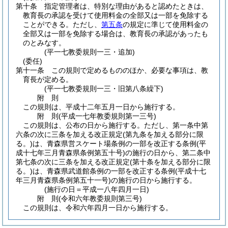
第十条
指定管理者は、特別な理由があると認めたときは、
教育長の承認を受けて使用料金の全部又は一部を免除する
ことができる。
ただし、
第五条
の規定に準じて使用料金の
全部又は一部を免除する場合は、教育長の承認があったも
のとみなす。
(平一七教委規則一三・追加)
(委任)
第十一条
この規則で定めるもののほか、必要な事項は、教
育長が定める。
(平一七教委規則一三・旧第八条繰下)
附
則
この規則は、平成十二年五月一日から施行する。
附
則
(平成一七年
教委規則第一三号)
この規則は、公布の日から施行する。
ただし、第一条中第
六条の次に三条を加える改正規定
(第九条を加える部分に限
る。)
は、青森県営スケート場条例の一部を改正する条例
(平
成十七年三月青森県条例第五十号)
の施行の日から、第二条中
第七条の次に三条を加える改正規定
(第十条を加える部分に限
る。)
は、青森県武道館条例の一部を改正する条例
(平成十七
年三月青森県条例第五十一号)
の施行の日から施行する。
(施行の日＝平成一八年四月一日)
附
則
(令和六年
教委規則第三号)
この規則は、令和六年四月一日から施行する。