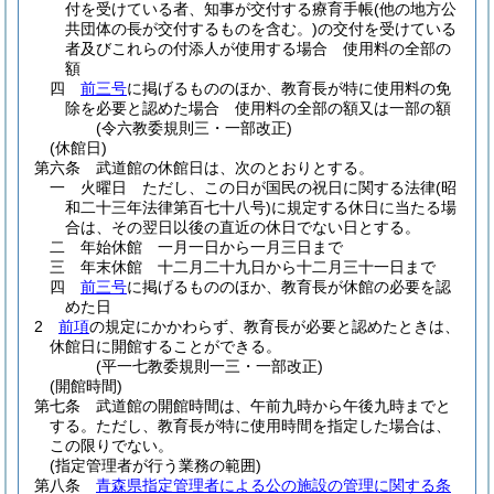
付を受けている者、知事が交付する療育手帳
(他の地方公
共団体の長が交付するものを含む。)
の交付を受けている
者及びこれらの付添人が使用する場合 使用料の全部の
額
四
前三号
に掲げるもののほか、教育長が特に使用料の免
除を必要と認めた場合 使用料の全部の額又は一部の額
(令六教委規則三・一部改正)
(休館日)
第六条
武道館の休館日は、次のとおりとする。
一
火曜日
ただし、この日が国民の祝日に関する法律
(昭
和二十三年法律第百七十八号)
に規定する休日に当たる場
合は、その翌日以後の直近の休日でない日とする。
二
年始休館 一月一日から一月三日まで
三
年末休館 十二月二十九日から十二月三十一日まで
四
前三号
に掲げるもののほか、教育長が休館の必要を認
めた日
2
前項
の規定にかかわらず、教育長が必要と認めたときは、
休館日に開館することができる。
(平一七教委規則一三・一部改正)
(開館時間)
第七条
武道館の開館時間は、午前九時から午後九時までと
する。
ただし、教育長が特に使用時間を指定した場合は、
この限りでない。
(指定管理者が行う業務の範囲)
第八条
青森県指定管理者による公の施設の管理に関する条