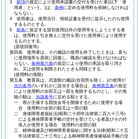
3
前項
の規定により使用承認書の交付を受けた者
(以下「使
用者」という。)
は、
条例
に定める使用料を前納しなければ
ならない。
4
使用者は、使用当日、領収証書を受付に提示したのち使用
するものとする。
5
前条
に規定する貸切使用以外の使用等をしようとする者
は、使用料と引き換えに交付を受けた使用券により使用す
るものとする。
(原状回復等)
第四条
使用者は、その施設の使用を終了したときは、直ち
に使用場所を原状に回復し、職員の確認を受けなければな
らない。
条例第六条
の規定により使用の承認を取り消さ
れ、又は使用を制限されたときも同様とする。
(使用料の免除)
第五条
教育長は、武道館の施設
(合宿所を除く。)
の使用が
次の各号
のいずれかに該当する場合は、
条例第五条
の規定
により使用料の全部又は一部を免除するものとし、その免
除の額は、
当該各号
に定める額とする。
一
県が主催する競技会等を開催するために使用する場
合 使用料の全部の額又は一部の額
二
身体障害者福祉法
(昭和二十四年法律第二百八十三号)
による身体障害者手帳の交付を受けている者及びその付
添人が使用する場合 使用料の全部の額
三
精神保健及び精神障害者福祉に関する法律
(昭和二十五
年法律第百二十三号)
による精神障害者保健福祉手帳の交