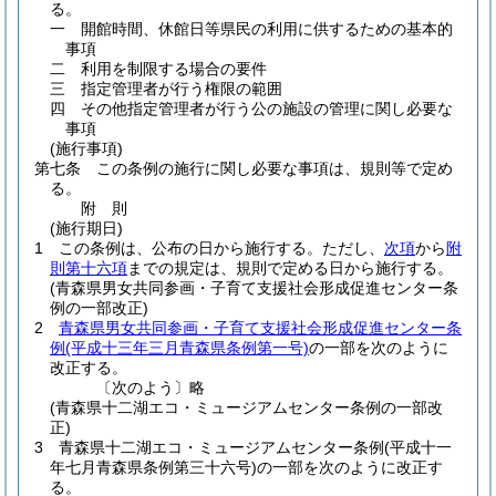
る。
一
開館時間、休館日等県民の利用に供するための基本的
事項
二
利用を制限する場合の要件
三
指定管理者が行う権限の範囲
四
その他指定管理者が行う公の施設の管理に関し必要な
事項
(施行事項)
第七条
この条例の施行に関し必要な事項は、規則等で定め
る。
附
則
(施行期日)
1
この条例は、公布の日から施行する。
ただし、
次項
から
附
則第十六項
までの規定は、規則で定める日から施行する。
(青森県男女共同参画・子育て支援社会形成促進センター条
例の一部改正)
2
青森県男女共同参画・子育て支援社会形成促進センター条
例
(平成十三年三月青森県条例第一号)
の一部を次のように
改正する。
〔次のよう〕略
(青森県十二湖エコ・ミュージアムセンター条例の一部改
正)
3
青森県十二湖エコ・ミュージアムセンター条例
(平成十一
年七月青森県条例第三十六号)
の一部を次のように改正す
る。