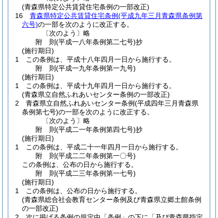
(青森県特定公共賃貸住宅条例の一部改正)
16
青森県特定公共賃貸住宅条例
(平成九年三月青森県条例第
六号)
の一部を次のように改正する。
〔次のよう〕略
附
則
(平成一八年
条例第二七号)
抄
(施行期日)
1
この条例は、平成十八年四月一日から施行する。
附
則
(平成一九年
条例第一九号)
(施行期日)
1
この条例は、平成十九年四月一日から施行する。
(青森県立自然ふれあいセンター条例の一部改正)
2
青森県立自然ふれあいセンター条例
(平成四年三月青森県
条例第七号)
の一部を次のように改正する。
〔次のよう〕略
附
則
(平成二一年
条例第四七号)
抄
(施行期日)
1
この条例は、平成二十一年四月一日から施行する。
附
則
(平成二二年
条例第一〇号)
この条例は、公布の日から施行する。
附
則
(平成二三年
条例第一七号)
(施行期日)
1
この条例は、公布の日から施行する。
(青森県総合社会教育センター条例及び青森県立郷土館条例
の一部改正)
2
次に掲げる条例の規定中「条例」の下に「及び青森県指定