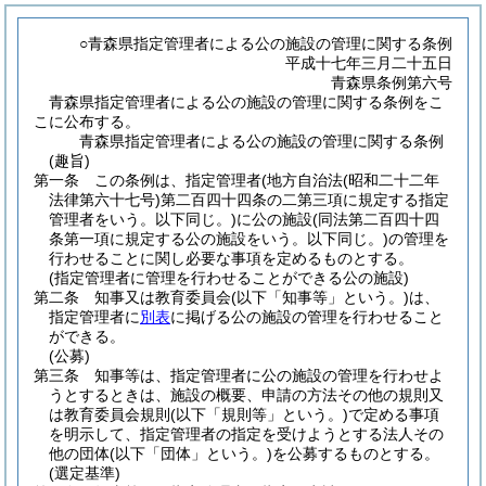
○青森県指定管理者による公の施設の管理に関する条例
平成十七年三月二十五日
青森県条例第六号
青森県指定管理者による公の施設の管理に関する条例をこ
こに公布する。
青森県指定管理者による公の施設の管理に関する条例
(趣旨)
第一条
この条例は、指定管理者
(地方自治法
(昭和二十二年
法律第六十七号)
第二百四十四条の二第三項に規定する指定
管理者をいう。以下同じ。)
に公の施設
(同法第二百四十四
条第一項に規定する公の施設をいう。以下同じ。)
の管理を
行わせることに関し必要な事項を定めるものとする。
(指定管理者に管理を行わせることができる公の施設)
第二条
知事又は教育委員会
(以下「知事等」という。)
は、
指定管理者に
別表
に掲げる公の施設の管理を行わせること
ができる。
(公募)
第三条
知事等は、指定管理者に公の施設の管理を行わせよ
うとするときは、施設の概要、申請の方法その他の規則又
は教育委員会規則
(以下「規則等」という。)
で定める事項
を明示して、指定管理者の指定を受けようとする法人その
他の団体
(以下「団体」という。)
を公募するものとする。
(選定基準)