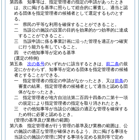
第四条
知事等は、指定管理者の指定の申請があったとき
は、次に掲げる基準に照らして総合的に審査し、適当と認
める団体を指定管理者の候補者として選定するものとす
る。
一
県民の平等な利用を確保することができること。
二
当該公の施設の設置の目的を効果的かつ効率的に達成
することができること。
三
当該申請に係る事業計画に沿った管理を適正かつ確実
に行う能力を有していること。
四
その他知事等が定める基準
(選定の特例)
第五条
次の各号
のいずれかに該当するときは、
前二条
の規
定にかかわらず、知事等が定める団体を指定管理者の候補
者とすることができる。
一
指定管理者の指定の申請がなかったとき、又は
前条
の
審査の結果、指定管理者の候補者として適当と認める団
体がなかったとき。
二
指定管理者が地方自治法第二百四十四条の二第十一項
の規定により指定管理者の指定を取り消されたとき。
三
その他知事等が当該公の施設の適正な管理を確保する
ため特に必要と認めるとき。
(管理の基準及び業務の範囲)
第六条
指定管理者が行う管理の基準及び業務の範囲は、公
の施設の適正な管理が確保されるよう、次に掲げる事項を
当該公の施設の管理に関する事項を定める規則等で定め