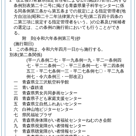
2
改正後の青森県指定管理者による公の施設の管理に関する
条例別表第二十二号に掲げる青森県量子科学センターに係
る同条例第三条から第五条までの規定による指定管理者
(地
方自治法
(昭和二十二年法律第六十七号)
第二百四十四条の
二第三項に規定する指定管理者をいう。)
の公募及び候補者
の選定は、この条例の施行前においても行うことができ
る。
附
則
(令和六年
条例第三号)
抄
(施行期日)
1
この条例は、令和六年四月一日から施行する。
別表
(第二条関係)
(平一八条例二七・平一九条例一九・平二一条例四
七・平二二条例一〇・平二三条例一七・平二四条例
五三・平二七条例一三・平二七条例七〇・平二九条
例七・令六条例三・一部改正)
一 青森県立三沢航空科学館
二 青い森鉄道
三 青森県男女共同参画センター
四 青森県子ども家庭支援センター
五 青森県立自然ふれあいセンター
六 白神山地ビジターセンター
七 県民福祉プラザ
八 青森県身体障がい者福祉センターねむのき会館
九 青森県視覚障がい者情報センター
十 青森県聴覚障がい者情報センター