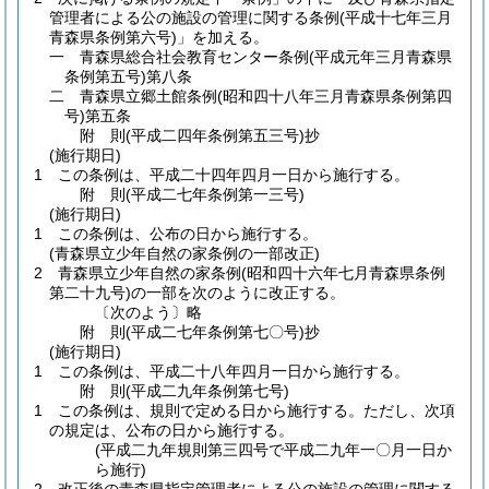
管理者による公の施設の管理に関する条例
(平成十七年三月
青森県条例第六号)
」を加える。
一
青森県総合社会教育センター条例
(平成元年三月青森県
条例第五号)
第八条
二
青森県立郷土館条例
(昭和四十八年三月青森県条例第四
号)
第五条
附
則
(平成二四年
条例第五三号)
抄
(施行期日)
1
この条例は、平成二十四年四月一日から施行する。
附
則
(平成二七年
条例第一三号)
(施行期日)
1
この条例は、公布の日から施行する。
(青森県立少年自然の家条例の一部改正)
2
青森県立少年自然の家条例
(昭和四十六年七月青森県条例
第二十九号)
の一部を次のように改正する。
〔次のよう〕略
附
則
(平成二七年
条例第七〇号)
抄
(施行期日)
1
この条例は、平成二十八年四月一日から施行する。
附
則
(平成二九年
条例第七号)
1
この条例は、規則で定める日から施行する。
ただし、次項
の規定は、公布の日から施行する。
(平成二九年規則第三四号で平成二九年一〇月一日か
ら施行)