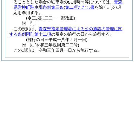
ることとした場合の駐車場の供用時間等については、
青森
県営柳町駐車場条例第三条
(
第二項ただし書
を除く。)
の規
定を準用する。
(令三規則二二・一部改正)
附
則
この規則は、
青森県指定管理者による公の施設の管理に関
する条例附則第十二項
の規定の施行の日から施行する。
(施行の日＝平成一八年四月一日)
附
則
(令和三年
規則第二二号)
この規則は、令和三年四月一日から施行する。