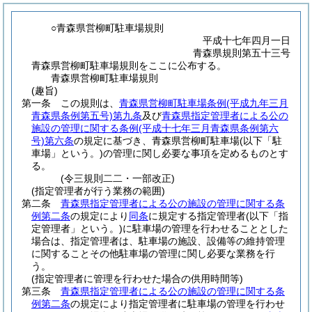
○青森県営柳町駐車場規則
平成十七年四月一日
青森県規則第五十三号
青森県営柳町駐車場規則をここに公布する。
青森県営柳町駐車場規則
(趣旨)
第一条
この規則は、
青森県営柳町駐車場条例
(平成九年三月
青森県条例第五号)
第九条
及び
青森県指定管理者による公の
施設の管理に関する条例
(平成十七年三月青森県条例第六
号)
第六条
の規定に基づき、青森県営柳町駐車場
(以下「駐
車場」という。)
の管理に関し必要な事項を定めるものとす
る。
(令三規則二二・一部改正)
(指定管理者が行う業務の範囲)
第二条
青森県指定管理者による公の施設の管理に関する条
例第二条
の規定により
同条
に規定する指定管理者
(以下「指
定管理者」という。)
に駐車場の管理を行わせることとした
場合は、指定管理者は、駐車場の施設、設備等の維持管理
に関することその他駐車場の管理に関し必要な業務を行
う。
(指定管理者に管理を行わせた場合の供用時間等)
第三条
青森県指定管理者による公の施設の管理に関する条
例第二条
の規定により指定管理者に駐車場の管理を行わせ