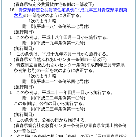
(青森県特定公共賃貸住宅条例の一部改正)
16
青森県特定公共賃貸住宅条例
(平成九年三月青森県条例第
六号)
の一部を次のように改正する。
〔次のよう〕略
附
則
(平成一八年
条例第二七号)
抄
(施行期日)
1
この条例は、平成十八年四月一日から施行する。
附
則
(平成一九年
条例第一九号)
(施行期日)
1
この条例は、平成十九年四月一日から施行する。
(青森県立自然ふれあいセンター条例の一部改正)
2
青森県立自然ふれあいセンター条例
(平成四年三月青森県
条例第七号)
の一部を次のように改正する。
〔次のよう〕略
附
則
(平成二一年
条例第四七号)
抄
(施行期日)
1
この条例は、平成二十一年四月一日から施行する。
附
則
(平成二二年
条例第一〇号)
この条例は、公布の日から施行する。
附
則
(平成二三年
条例第一七号)
(施行期日)
1
この条例は、公布の日から施行する。
(青森県総合社会教育センター条例及び青森県立郷土館条例
の一部改正)
2
次に掲げる条例の規定中「条例」の下に「及び青森県指定