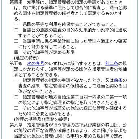
第四条
知事等は、指定管理者の指定の申請があったとき
は、次に掲げる基準に照らして総合的に審査し、適当と認
める団体を指定管理者の候補者として選定するものとす
る。
一
県民の平等な利用を確保することができること。
二
当該公の施設の設置の目的を効果的かつ効率的に達成
することができること。
三
当該申請に係る事業計画に沿った管理を適正かつ確実
に行う能力を有していること。
四
その他知事等が定める基準
(選定の特例)
第五条
次の各号
のいずれかに該当するときは、
前二条
の規
定にかかわらず、知事等が定める団体を指定管理者の候補
者とすることができる。
一
指定管理者の指定の申請がなかったとき、又は
前条
の
審査の結果、指定管理者の候補者として適当と認める団
体がなかったとき。
二
指定管理者が地方自治法第二百四十四条の二第十一項
の規定により指定管理者の指定を取り消されたとき。
三
その他知事等が当該公の施設の適正な管理を確保する
ため特に必要と認めるとき。
(管理の基準及び業務の範囲)
第六条
指定管理者が行う管理の基準及び業務の範囲は、公
の施設の適正な管理が確保されるよう、次に掲げる事項を
当該公の施設の管理に関する事項を定める規則等で定め