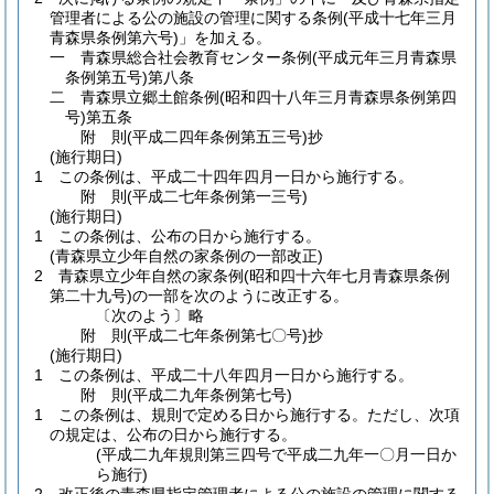
管理者による公の施設の管理に関する条例
(平成十七年三月
青森県条例第六号)
」を加える。
一
青森県総合社会教育センター条例
(平成元年三月青森県
条例第五号)
第八条
二
青森県立郷土館条例
(昭和四十八年三月青森県条例第四
号)
第五条
附
則
(平成二四年
条例第五三号)
抄
(施行期日)
1
この条例は、平成二十四年四月一日から施行する。
附
則
(平成二七年
条例第一三号)
(施行期日)
1
この条例は、公布の日から施行する。
(青森県立少年自然の家条例の一部改正)
2
青森県立少年自然の家条例
(昭和四十六年七月青森県条例
第二十九号)
の一部を次のように改正する。
〔次のよう〕略
附
則
(平成二七年
条例第七〇号)
抄
(施行期日)
1
この条例は、平成二十八年四月一日から施行する。
附
則
(平成二九年
条例第七号)
1
この条例は、規則で定める日から施行する。
ただし、次項
の規定は、公布の日から施行する。
(平成二九年規則第三四号で平成二九年一〇月一日か
ら施行)