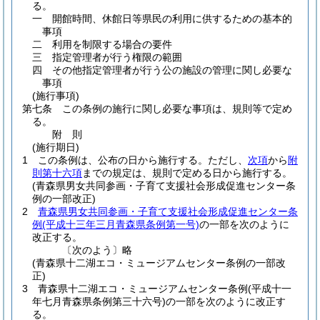
る。
一
開館時間、休館日等県民の利用に供するための基本的
事項
二
利用を制限する場合の要件
三
指定管理者が行う権限の範囲
四
その他指定管理者が行う公の施設の管理に関し必要な
事項
(施行事項)
第七条
この条例の施行に関し必要な事項は、規則等で定め
る。
附
則
(施行期日)
1
この条例は、公布の日から施行する。
ただし、
次項
から
附
則第十六項
までの規定は、規則で定める日から施行する。
(青森県男女共同参画・子育て支援社会形成促進センター条
例の一部改正)
2
青森県男女共同参画・子育て支援社会形成促進センター条
例
(平成十三年三月青森県条例第一号)
の一部を次のように
改正する。
〔次のよう〕略
(青森県十二湖エコ・ミュージアムセンター条例の一部改
正)
3
青森県十二湖エコ・ミュージアムセンター条例
(平成十一
年七月青森県条例第三十六号)
の一部を次のように改正す
る。