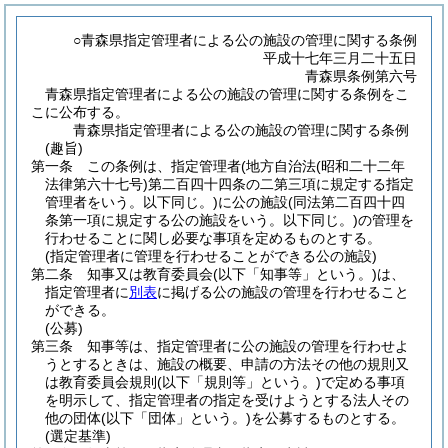
○青森県指定管理者による公の施設の管理に関する条例
平成十七年三月二十五日
青森県条例第六号
青森県指定管理者による公の施設の管理に関する条例をこ
こに公布する。
青森県指定管理者による公の施設の管理に関する条例
(趣旨)
第一条
この条例は、指定管理者
(地方自治法
(昭和二十二年
法律第六十七号)
第二百四十四条の二第三項に規定する指定
管理者をいう。以下同じ。)
に公の施設
(同法第二百四十四
条第一項に規定する公の施設をいう。以下同じ。)
の管理を
行わせることに関し必要な事項を定めるものとする。
(指定管理者に管理を行わせることができる公の施設)
第二条
知事又は教育委員会
(以下「知事等」という。)
は、
指定管理者に
別表
に掲げる公の施設の管理を行わせること
ができる。
(公募)
第三条
知事等は、指定管理者に公の施設の管理を行わせよ
うとするときは、施設の概要、申請の方法その他の規則又
は教育委員会規則
(以下「規則等」という。)
で定める事項
を明示して、指定管理者の指定を受けようとする法人その
他の団体
(以下「団体」という。)
を公募するものとする。
(選定基準)