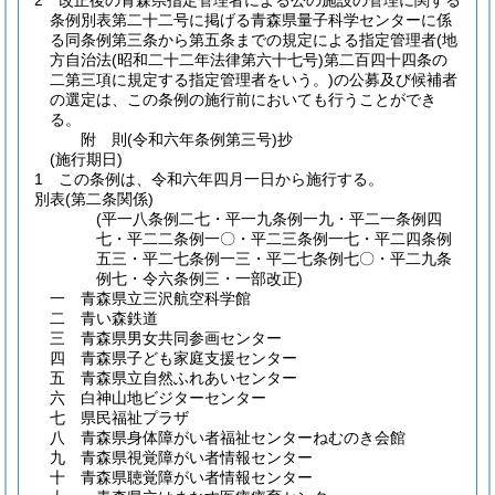
2
改正後の青森県指定管理者による公の施設の管理に関する
条例別表第二十二号に掲げる青森県量子科学センターに係
る同条例第三条から第五条までの規定による指定管理者
(地
方自治法
(昭和二十二年法律第六十七号)
第二百四十四条の
二第三項に規定する指定管理者をいう。)
の公募及び候補者
の選定は、この条例の施行前においても行うことができ
る。
附
則
(令和六年
条例第三号)
抄
(施行期日)
1
この条例は、令和六年四月一日から施行する。
別表
(第二条関係)
(平一八条例二七・平一九条例一九・平二一条例四
七・平二二条例一〇・平二三条例一七・平二四条例
五三・平二七条例一三・平二七条例七〇・平二九条
例七・令六条例三・一部改正)
一 青森県立三沢航空科学館
二 青い森鉄道
三 青森県男女共同参画センター
四 青森県子ども家庭支援センター
五 青森県立自然ふれあいセンター
六 白神山地ビジターセンター
七 県民福祉プラザ
八 青森県身体障がい者福祉センターねむのき会館
九 青森県視覚障がい者情報センター
十 青森県聴覚障がい者情報センター