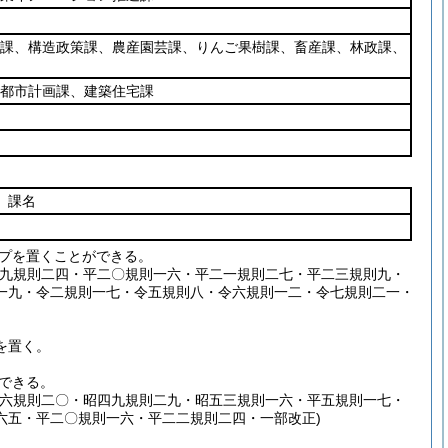
課、構造政策課、農産園芸課、りんご果樹課、畜産課、林政課、
都市計画課、建築住宅課
課名
プを置くことができる。
一九規則二四・平二〇規則一六・平二一規則二七・平二三規則九・
一九・令二規則一七・令五規則八・令六規則一二・令七規則二一・
を置く。
できる。
四六規則二〇・昭四九規則二九・昭五三規則一六・平五規則一七・
六五・平二〇規則一六・平二二規則二四・一部改正)