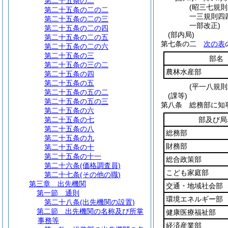
第二十五条の二
(昭三七規
第二十五条の二の二
一三規則四
第二十五条の二の三
一部改正)
第二十五条の二の四
(部内局)
第二十五条の二の五
第七条の二
次の表
第二十五条の二の六
第二十五条の三
部名
第二十五条の三の二
農林水産部
第二十五条の四
第二十五条の五
(平一八規
第二十五条の五の二
(課等)
第二十五条の五の三
第八条
総務部に知
第二十五条の六
第二十五条の七
部及び局
第二十五条の八
総務部
第二十五条の九
財務部
第二十五条の十
第二十五条の十一
総合政策部
第二十六条
(価格調査員)
こども家庭部
第二十七条
(その他の職)
第三章
出先機関
交通・地域社会部
第一節
通則
環境エネルギー部
第二十八条
(出先機関の設置)
第二節
出先機関の名称及び所掌
健康医療福祉部
事務等
経済産業部