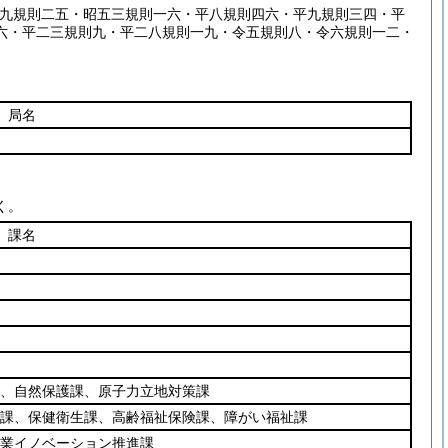
四九規則二五・昭五三規則一六・平八規則四六・平九規則三四・平
六・平二三規則九・平二八規則一九・令五規則八・令六規則一二・
局名
く。
課名
、自然保護課、原子力立地対策課
課、保健衛生課、高齢福祉保険課、障がい福祉課
業イノベーション推進課