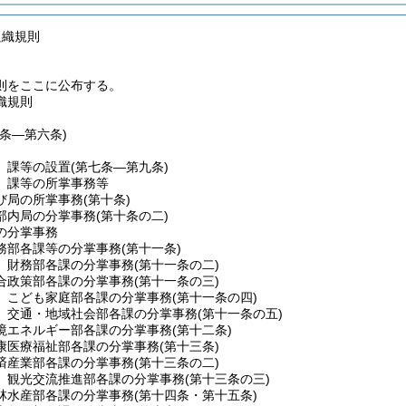
組織規則
則をここに公布する。
織規則
一条―第六条)
、課等の設置
(第七条―第九条)
、課等の所掌事務等
び局の所掌事務
(第十条)
部内局の分掌事務
(第十条の二)
の分掌事務
務部各課等の分掌事務
(第十一条)
財務部各課の分掌事務
(第十一条の二)
合政策部各課の分掌事務
(第十一条の三)
こども家庭部各課の分掌事務
(第十一条の四)
交通・地域社会部各課の分掌事務
(第十一条の五)
境エネルギー部各課の分掌事務
(第十二条)
康医療福祉部各課の分掌事務
(第十三条)
済産業部各課の分掌事務
(第十三条の二)
観光交流推進部各課の分掌事務
(第十三条の三)
林水産部各課の分掌事務
(第十四条・第十五条)