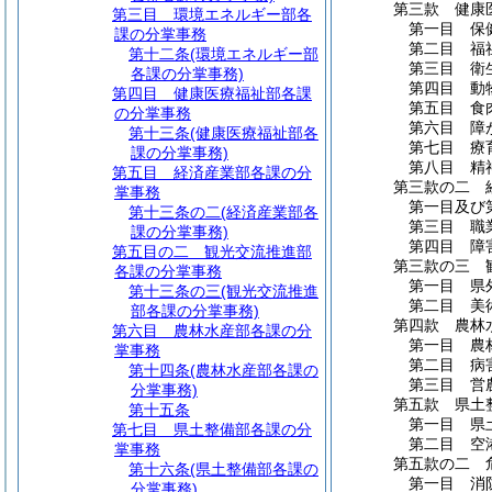
第三款
健康
第三目
環境エネルギー部各
第一目
保
課の分掌事務
第二目
福
第十二条
(環境エネルギー部
第三目
衛
各課の分掌事務)
第四目
動
第四目
健康医療福祉部各課
第五目
食
の分掌事務
第六目
障
第十三条
(健康医療福祉部各
第七目
療
課の分掌事務)
第八目
精
第五目
経済産業部各課の分
第三款の二
掌事務
第一目及び
第十三条の二
(経済産業部各
第三目
職
課の分掌事務)
第四目
障
第五目の二
観光交流推進部
第三款の三
各課の分掌事務
第一目
県
第十三条の三
(観光交流推進
第二目
美
部各課の分掌事務)
第四款
農林
第六目
農林水産部各課の分
第一目
農
掌事務
第二目
病
第十四条
(農林水産部各課の
第三目
営
分掌事務)
第五款
県土
第十五条
第一目
県
第七目
県土整備部各課の分
第二目
空
掌事務
第五款の二
第十六条
(県土整備部各課の
第一目
消
分掌事務)