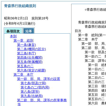
青森県行政組織規則
○青森県行政
昭和36年2月1日 規則第18号
青森県行政組織規
(令和8年4月1日施行)
青森県行政組
目次
条項目次
沿革
第一章
総則
(第
本則
第二章
本庁
第一章
総則
第一節
部、局
第一条
(趣旨)
第二節
部、局
第二条
(機関の区分)
第一款
部及
第三条
(本庁)
第一款の二
第四条
(出先機関)
第二款
課等
第五条
(附属機関)
第一目
総
第五条の二
第一目の二
第六条
(規定の範囲)
第二目
総
第二章
本庁
第二目の二
第一節
部、局、課等の設置
第二目の三
第七条
(部及び局)
第三目
環
第七条の二
(部内局)
第四目
健
第八条
(課等)
第五目
経
第九条
(出納局)
第五目の二
第二節
部、局、課等の所掌事務
第六目
農
等