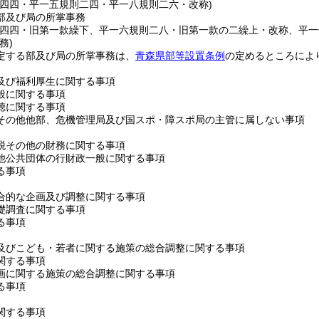
則四四・平一五規則二四・平一八規則二六・改称)
部及び局の所掌事務
則四四・旧第一款繰下、平一六規則二八・旧第一款の二繰上・改称、平一
務)
定する部及び局の所掌事務は、
青森県部等設置条例
の定めるところによ
及び福利厚生に関する事項
般に関する事項
聴に関する事項
その他他部、危機管理局及び国スポ・障スポ局の主管に属しない事項
税その他の財務に関する事項
他公共団体の行財政一般に関する事項
る事項
合的な企画及び調整に関する事項
礎調査に関する事項
る事項
及びこども・若者に関する施策の総合調整に関する事項
関する事項
画に関する施策の総合調整に関する事項
る事項
関する事項