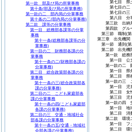
第七目
県
第一款
部及び局の所掌事務
第七目の二
第十条
(部及び局の所掌事務)
第七目の三
第一款の二
部内局の分掌事務
第八目
分
第十条の二
(部内局の分掌事務)
第三款
出納
第二款
課等の分掌事務
第四款
グル
第一目
総務部各課等の分掌
第三節
職制
(
事務
第三章
出先機関
第十一条
(総務部各課等の分
第一節
通則
(
掌事務)
第二節
出先機
第一目の二
財務部各課の分
第一款
総務
掌事務
第一目
公
第十一条の二
(財務部各課の
第一款の二
分掌事務)
第一目
県
第二目
総合政策部各課の分
第二目
県
掌事務
第一款の三
第十一条の三
(総合政策部各
第一目
児
課の分掌事務)
第二目
女
第二目の二
こども家庭部各
第三目
児
課の分掌事務
第一款の四
第十一条の四
(こども家庭部
第一目
地
各課の分掌事務)
第二目
消
第二目の三
交通・地域社会
第二款
環境
部各課の分掌事務
第一目
フ
第十一条の五
(交通・地域社
第二目
環
会部各課の分掌事務)