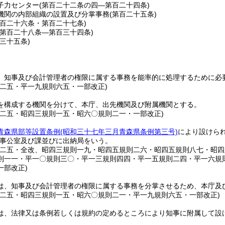
子力センター
(第百二十二条の四―第百二十四条)
機関の内部組織の設置及び分掌事務
(第百二十五条)
第百二十六条・第百二十七条)
(第百二十八条―第百三十四条)
百三十五条)
、知事及び会計管理者の権限に属する事務を能率的に処理するために必
則二五・平一九規則六五・一部改正)
を構成する機関を分けて、本庁、出先機関及び附属機関とする。
則二五・昭四三規則一五・昭六〇規則二一・一部改正)
青森県部等設置条例
(昭和三十七年三月青森県条例第三号)
により設けら
事公室及び課並びに出納局をいう。
則二五・全改、昭四三規則一九・昭四五規則二六・昭四五規則八七・昭
則一一・平一〇規則三〇・平一三規則四四・平一五規則二四・平一六規
一部改正)
は、知事及び会計管理者の権限に属する事務を分掌させるため、本庁及
則二五・昭四三規則一五・昭六〇規則二一・平一九規則六五・一部改正)
は、法律又は条例若しくは規約の定めるところにより知事に附属して設