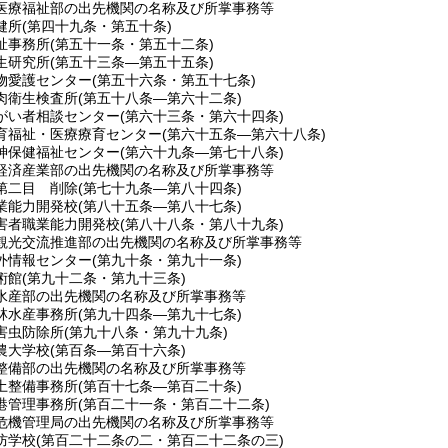
医療福祉部の出先機関の名称及び所掌事務等
健所
(第四十九条・第五十条)
祉事務所
(第五十一条・第五十二条)
生研究所
(第五十三条―第五十五条)
物愛護センター
(第五十六条・第五十七条)
肉衛生検査所
(第五十八条―第六十二条)
がい者相談センター
(第六十三条・第六十四条)
育福祉・医療療育センター
(第六十五条―第六十八条)
神保健福祉センター
(第六十九条―第七十八条)
経済産業部の出先機関の名称及び所掌事務等
第二目
削除
(第七十九条―第八十四条)
業能力開発校
(第八十五条―第八十七条)
害者職業能力開発校
(第八十八条・第八十九条)
観光交流推進部の出先機関の名称及び所掌事務等
外情報センター
(第九十条・第九十一条)
術館
(第九十二条・第九十三条)
水産部の出先機関の名称及び所掌事務等
林水産事務所
(第九十四条―第九十七条)
害虫防除所
(第九十八条・第九十九条)
農大学校
(第百条―第百十六条)
整備部の出先機関の名称及び所掌事務等
土整備事務所
(第百十七条―第百二十条)
港管理事務所
(第百二十一条・第百二十二条)
危機管理局の出先機関の名称及び所掌事務等
防学校
(第百二十二条の二・第百二十二条の三)