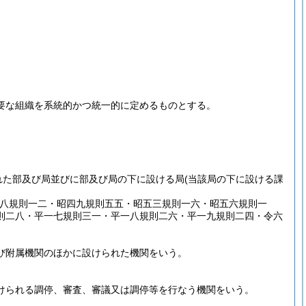
要な組織を系統的かつ統一的に定めるものとする。
れた部及び局並びに部及び局の下に設ける局
(当該局の下に設ける課
四八規則一二・昭四九規則五五・昭五三規則一六・昭五六規則一
則二八・平一七規則三一・平一八規則二六・平一九規則二四・令六
び附属機関のほかに設けられた機関をいう。
けられる調停、審査、審議又は調停等を行なう機関をいう。