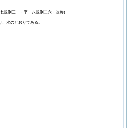
七規則三一・平一八規則二六・改称)
り、次のとおりである。