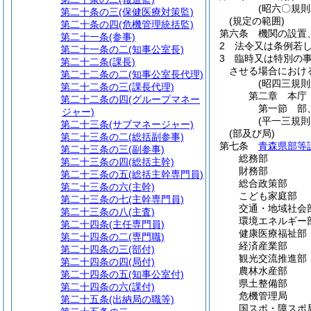
(昭六〇規則
第二十条の三
(保健医療対策監)
(規定の範囲)
第二十条の四
(危機管理統括監)
第六条
機関の設置
第二十一条
(参事)
2
法令又は条例若
第二十一条の二
(知事公室長)
3
臨時又は特別の
第二十二条
(課長)
させる場合におけ
第二十二条の二
(知事公室長代理)
(昭四三規
第二十二条の三
(課長代理)
第二章
本庁
第二十二条の四
(グループマネー
第一節
部
ジャー)
(平一三規
第二十三条
(サブマネージャー)
(部及び局)
第二十三条の二
(総括副参事)
第七条
青森県部等
第二十三条の三
(副参事)
総務部
第二十三条の四
(総括主幹)
財務部
第二十三条の五
(総括主幹専門員)
総合政策部
第二十三条の六
(主幹)
こども家庭部
第二十三条の七
(主幹専門員)
交通・地域社会
第二十三条の八
(主査)
環境エネルギー
第二十四条
(主任専門員)
健康医療福祉部
第二十四条の二
(専門職)
経済産業部
第二十四条の三
(部付)
観光交流推進部
第二十四条の四
(局付)
農林水産部
第二十四条の五
(知事公室付)
県土整備部
第二十四条の六
(課付)
危機管理局
第二十五条
(出納局の職等)
国スポ・障スポ