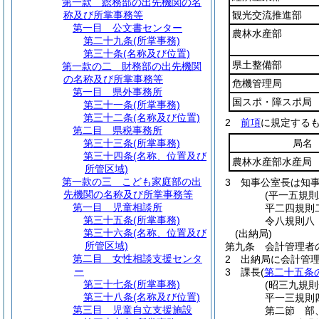
第一款
総務部の出先機関の名
称及び所掌事務等
観光交流推進部
第一目
公文書センター
農林水産部
第二十九条
(所掌事務)
第三十条
(名称及び位置)
県土整備部
第一款の二
財務部の出先機関
の名称及び所掌事務等
危機管理局
第一目
県外事務所
国スポ・障スポ局
第三十一条
(所掌事務)
第三十二条
(名称及び位置)
2
前項
に規定する
第二目
県税事務所
第三十三条
(所掌事務)
局名
第三十四条
(名称、位置及び
農林水産部水産局
所管区域)
第一款の三
こども家庭部の出
3
知事公室長は知
先機関の名称及び所掌事務等
(平一五規
第一目
児童相談所
平二四規則
第三十五条
(所掌事務)
令八規則八
第三十六条
(名称、位置及び
(出納局)
所管区域)
第九条
会計管理者
第二目
女性相談支援センタ
2
出納局に会計管
ー
3
課長
(
第二十五条
第三十七条
(所掌事務)
(昭三九規
第三十八条
(名称及び位置)
平一三規則
第三目
児童自立支援施設
第二節
部