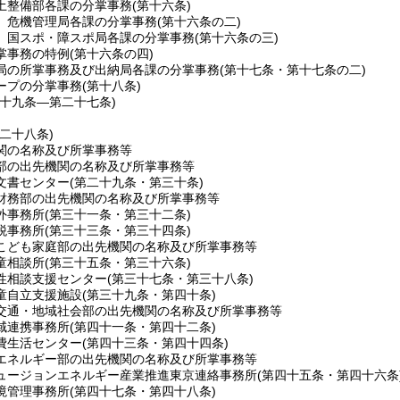
土整備部各課の分掌事務
(第十六条)
危機管理局各課の分掌事務
(第十六条の二)
国スポ・障スポ局各課の分掌事務
(第十六条の三)
掌事務の特例
(第十六条の四)
局の所掌事務及び出納局各課の分掌事務
(第十七条・第十七条の二)
ープの分掌事務
(第十八条)
第十九条―第二十七条)
第二十八条)
関の名称及び所掌事務等
部の出先機関の名称及び所掌事務等
文書センター
(第二十九条・第三十条)
財務部の出先機関の名称及び所掌事務等
外事務所
(第三十一条・第三十二条)
税事務所
(第三十三条・第三十四条)
こども家庭部の出先機関の名称及び所掌事務等
童相談所
(第三十五条・第三十六条)
性相談支援センター
(第三十七条・第三十八条)
童自立支援施設
(第三十九条・第四十条)
交通・地域社会部の出先機関の名称及び所掌事務等
域連携事務所
(第四十一条・第四十二条)
費生活センター
(第四十三条・第四十四条)
エネルギー部の出先機関の名称及び所掌事務等
ュージョンエネルギー産業推進東京連絡事務所
(第四十五条・第四十六条
境管理事務所
(第四十七条・第四十八条)