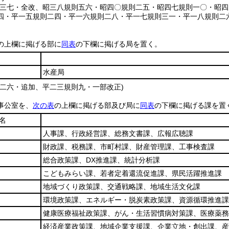
則三七・全改、昭三八規則五六・昭四〇規則二五・昭四七規則一〇・昭
四・平一五規則二四・平一六規則二八・平一七規則三一・平一八規則二
の上欄に掲げる部に
同表
の下欄に掲げる局を置く。
水産局
則二六・追加、平二三規則九・一部改正)
事公室を、
次の表
の上欄に掲げる部及び局に
同表
の下欄に掲げる課を置
名
人事課、行政経営課、総務文書課、広報広聴課
財政課、税務課、市町村課、財産管理課、工事検査課
総合政策課、DX推進課、統計分析課
こどもみらい課、若者定着還流促進課、県民活躍推進課
地域づくり政策課、交通戦略課、地域生活文化課
環境政策課、エネルギー・脱炭素政策課、資源循環推進課
健康医療福祉政策課、がん・生活習慣病対策課、医療薬務
経済産業政策課、地域企業支援課、企業立地・創出課、産