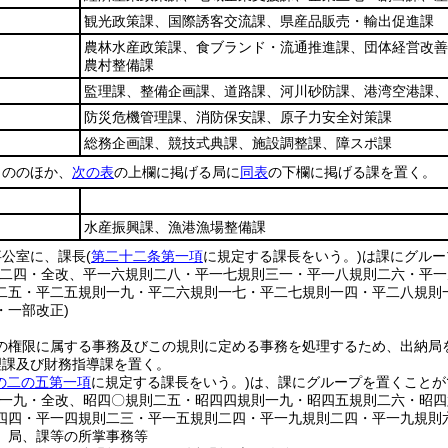
観光政策課、国際誘客交流課、県産品販売・輸出促進課
農林水産政策課、食ブランド・流通推進課、団体経営改善
農村整備課
監理課、整備企画課、道路課、河川砂防課、港湾空港課、
防災危機管理課、消防保安課、原子力安全対策課
総務企画課、競技式典課、施設調整課、障スポ課
もののほか、
次の表
の上欄に掲げる局に
同表
の下欄に掲げる課を置く。
水産振興課、漁港漁場整備課
事公室に、課長
(
第二十二条第一項
に規定する課長をいう。)
は課にグルー
則二四・全改、平一六規則二八・平一七規則三一・平一八規則二六・平
二五・平二五規則一九・平二六規則一七・平二七規則一四・平二八規則
・一部改正)
の権限に属する事務及びこの規則に定める事務を処理するため、出納局
理課及び財務指導課を置く。
の二の五第一項
に規定する課長をいう。)
は、課にグループを置くことが
則一九・全改、昭四〇規則二五・昭四四規則一九・昭四五規則二六・昭
四四・平一四規則二三・平一五規則二四・平一九規則二四・平一九規則
、局、課等の所掌事務等