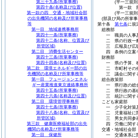
第三十九条
(所掌事務)
(平一三規
第四十条
(名称及び位置)
第一款
第一款の四
交通・地域社会部
(平一三規
の出先機関の名称及び所掌事務
(部及び局の所掌事
等
第十条
第七条
に規
第一目
地域連携事務所
総務部
第四十一条
(所掌事務)
一 職員の人事
第四十二条
(名称、位置及び
二 県の行政一
所管区域)
三 広報及び広
第二目
消費生活センター
四 条例の立案
第四十三条
(所掌事務)
財務部
第四十四条
(名称及び位置)
一 県の予算、
第二款
環境エネルギー部の出
二 市町村その
先機関の名称及び所掌事務等
三 議会に関す
第一目
フュージョンエネル
総合政策部
ギー産業推進東京連絡事務所
一 県行政の総
第四十五条
(所掌事務)
二 県行政の基
第四十六条
(名称及び位置)
三 統計に関す
第二目
環境管理事務所
こども家庭部
第四十七条
(所掌事務)
一 少子化対策
第四十八条
(名称、位置及び
二 児童福祉に
所管区域)
三 男女共同参
第三款
健康医療福祉部の出先
四 労働に関す
機関の名称及び所掌事務等
交通・地域社会部
第一目
保健所
一 交通体系に