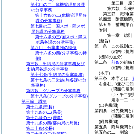
第二目
原
第七目の二
危機管理局各課
第六款
出先
の分掌事務
第三節
職制
(
第十六条の二
(危機管理局各
第四章
附属機関
課の分掌事務)
第五章
補則
(第
第七目の三
国スポ・障スポ
附則
局各課の分掌事務
第一章
総則
第十六条の三
(国スポ・障ス
(趣旨)
ポ局各課の分掌事務)
第一条
この規則は
第八目
分掌事務の特例
(昭四〇規
第十六条の四
(分掌事務の特
(機関の区分)
例)
第二条
前条
の組織
第三款
出納局の所掌事務及び
(昭四〇規
出納局各課の分掌事務
(本庁)
第十七条
(出納局の所掌事務)
第三条
本庁とは、
第十七条の二
(出納局各課の分
を含む。)
並びに知
掌事務)
(昭四〇規
第四款
グループの分掌事務
〇・平二規
第十八条
(グループの分掌事務)
規則一二・
第三節
職制
(出先機関)
第十九条
(部長)
第四条
出先機関と
第十九条の二
(局長)
(昭四〇規
第十九条の三
(理事)
(附属機関)
第十九条の四
(部内局の局長)
第五条
附属機関と
第二十条
(次長)
第五条の二
削除
第二十条の二
(報道監)