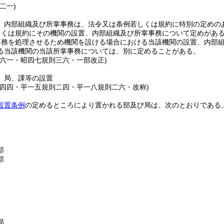
二一)
、内部組織及び所掌事務は、法令又は条例若しくは規約に特別の定めの
しくは規約にその機関の設置、内部組織及び所掌事務について定めがあ
事務を処理させるため機関を設ける場合における当該機関の設置、内部
る当該機関の当該所掌事務については、別に定めることがある。
則六一・昭四七規則三六・一部改正)
、局、課等の設置
則四四・平一五規則二四・平一八規則二六・改称)
設置条例
の定めるところにより置かれる部及び局は、次のとおりである
部
部
局