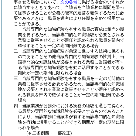
事させる場合において、
次の各号
に掲げる場合のいずれか
に該当するときであって、当該者を当該業務に期間を限っ
て従事させることが公務の能率的運営を確保するために必
要であるときは、職員を選考により任期を定めて採用する
ことができる。
一
当該専門的な知識経験を有する職員の育成に相当の期
間を要するため、当該専門的な知識経験が必要とされる
業務に従事させることが適任と認められる職員を部内で
確保することが一定の期間困難である場合
二
当該専門的な知識経験が急速に進歩する技術に係るも
のであることその他当該専門的な知識経験の性質上、当
該専門的な知識経験が必要とされる業務に当該者が有す
る当該専門的な知識経験を有効に活用することができる
期間が一定の期間に限られる場合
三
当該専門的な知識経験を有する職員を一定の期間他の
業務に従事させる必要があるため、当該専門的な知識経
験が必要とされる業務に従事させることが適任と認めら
れる職員を部内で確保することが一定の期間困難である
場合
四
当該業務が公務外における実務の経験を通じて得られ
る最新の専門的な知識経験を必要とするものであること
により、当該業務に当該者が有する当該専門的な知識経
験を有効に活用することができる期間が一定の期間に限
られる場合
(令二条例四・一部改正)