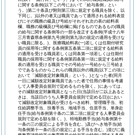
に関する条例
(以下この号において「給与条例」とい
う。)
第二十条及び附則第三項に規定する職員を除く。以
下同じ。)
以外の者又は職員であって適用される給料表並
びにその職務の級及び号給がそれぞれ次の表の給料表
欄、職務の級欄及び号給欄に掲げるものであるもの
(職員
の給与に関する条例等の一部を改正する条例
(平成十八年
三月青森県条例第九号)
附則第九項の規定の適用を受けな
い職員に限る。)
、医療職給料表
(一)
若しくは任期付研究
員の採用等に関する条例第五条第二項に規定する給料表
の適用を受ける職員若しくは同条第一項若しくは任期付
職員の採用等に関する条例第四条第一項に規定する給料
表の適用を受ける職員でその号給が一号給から三号給ま
でであるものからこれらの職員以外の職員
(以下この項に
おいて「減額改定対象職員」という。)
となった者
(同月
一日に減額改定対象職員であった者で任用の事情を考慮
して人事委員会規則で定めるものを除く。)
にあっては、
その減額改定対象職員となった日
(当該日が二以上あると
きは、当該日のうち人事委員会規則で定める日)
)
におい
て減額改定対象職員が受けるべき給料、管理職手当、初
任給調整手当、扶養手当、地域手当、住居手当、単身赴
任手当
(給与条例第十条の二第二項に規定する人事委員会
規則で定める額を除く。)
、特地勤務手当
(給与条例第十
一条の三の規定による手当を含む。)
及びへき地手当
(給
与条例第十一条の五の規定による手当を含む。)
並びに義