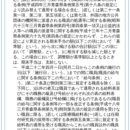
る条例
(平成四年三月青森県条例第五号)
第十八条の規定に
より読み替えて適用する場合を含む。)
若しくは第二十一条
第一項、第二項、第五項若しくは第七項、外国の地方公共
団体の機関等に派遣される職員の処遇等に関する条例
(昭和
六十三年三月青森県条例第四号)
第四条第一項又は公益的法
人等への職員の派遣等に関する条例
(平成十三年十二月青森
県条例第六十九号)
第四条の規定にかかわらず、これらの規
定により算定される期末手当の額
(以下この項において「基
準額」という。)
から次に掲げる額の合計額
(以下この項に
おいて「調整額」という。)
に相当する額を減じた額とす
る。
この場合において、調整額が基準額以上となるとき
は、期末手当は、支給しない。
一
平成二十二年四月一日
(同月二日からこの条例の施行の
日
(以下「施行日」という。)
までの間に職員
(職員の給与
に関する条例
(以下この号において「給与条例」とい
う。)
第二十条及び附則第三項に規定する職員を除く。以
下同じ。)
以外の者又は職員であって適用される給料表並
びにその職務の級及び号給がそれぞれ次の表の給料表
欄、職務の級欄及び号給欄に掲げるものであるもの
(職員
の給与に関する条例等の一部を改正する条例
(平成十八年
三月青森県条例第九号)
附則第九項の規定の適用を受けな
い職員に限る。)
若しくは医療職給料表
(一)
若しくは任期
付研究員の採用等に関する条例第五条第二項に規定する
給料表の適用を受ける職員からこれらの職員以外の職員