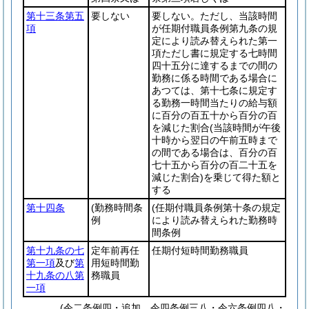
第十三条第五
要しない
要しない。ただし、当該時間
項
が任期付職員条例第九条の規
定により読み替えられた第一
項ただし書に規定する七時間
四十五分に達するまでの間の
勤務に係る時間である場合に
あつては、第十七条に規定す
る勤務一時間当たりの給与額
に百分の百五十から百分の百
を減じた割合
(当該時間が午後
十時から翌日の午前五時まで
の間である場合は、百分の百
七十五から百分の百二十五を
減じた割合)
を乗じて得た額と
する
第十四条
(勤務時間条
(任期付職員条例第十条の規定
例
により読み替えられた勤務時
間条例
第十九条の七
定年前再任
任期付短時間勤務職員
第一項
及び
第
用短時間勤
十九条の八第
務職員
一項
(令二条例四・追加、令四条例三八・令六条例四八・