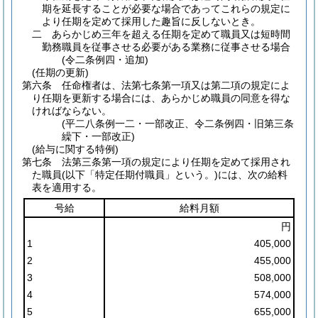
期を延長することが必要な場合であってこれらの規定に
より任期を定めて採用した趣旨に反しないとき。
二
あらかじめ三年を超える任期を定めて職員又は短時間
勤務職員を従事させる必要がある業務に従事させる場合
(令二条例四・追加)
(任期の更新)
第六条
任命権者は、法第七条第一項又は第二項の規定によ
り任期を更新する場合には、あらかじめ職員の同意を得な
ければならない。
(平二八条例一二・一部改正、令二条例四・旧第三条
繰下・一部改正)
(給与に関する特例)
第七条
法第三条第一項の規定により任期を定めて採用され
た職員
(以下「特定任期付職員」という。)
には、次の給料
表を適用する。
号給
給料月額
円
1
405,000
2
455,000
3
508,000
4
574,000
5
655,000