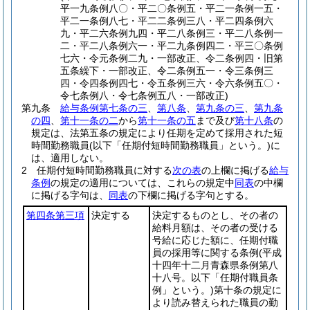
平一九条例八〇・平二〇条例五・平二一条例一五・
平二一条例八七・平二二条例三八・平二四条例六
九・平二六条例九四・平二八条例三・平二八条例一
二・平二八条例六一・平二九条例四二・平三〇条例
七六・令元条例二九・一部改正、令二条例四・旧第
五条繰下・一部改正、令二条例五一・令三条例三
四・令四条例四七・令五条例三六・令六条例五〇・
令七条例八・令七条例五八・一部改正)
第九条
給与条例第七条の三
、
第八条
、
第九条の三
、
第九条
の四
、
第十一条の二
から
第十一条の五
まで及び
第十八条
の
規定は、法第五条の規定により任期を定めて採用された短
時間勤務職員
(以下「任期付短時間勤務職員」という。)
に
は、適用しない。
2
任期付短時間勤務職員に対する
次の表
の上欄に掲げる
給与
条例
の規定の適用については、これらの規定中
同表
の中欄
に掲げる字句は、
同表
の下欄に掲げる字句とする。
第四条第三項
決定する
決定するものとし、その者の
給料月額は、その者の受ける
号給に応じた額に、任期付職
員の採用等に関する条例
(平成
十四年十二月青森県条例第八
十八号。以下「任期付職員条
例」という。)
第十条の規定に
より読み替えられた職員の勤