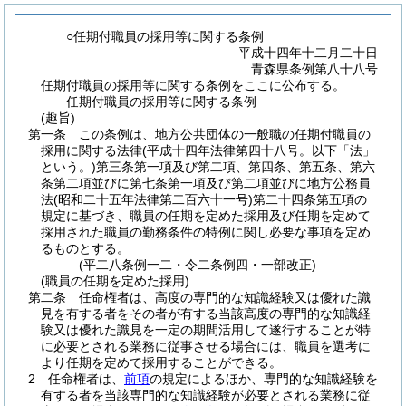
○任期付職員の採用等に関する条例
平成十四年十二月二十日
青森県条例第八十八号
任期付職員の採用等に関する条例をここに公布する。
任期付職員の採用等に関する条例
(趣旨)
第一条
この条例は、地方公共団体の一般職の任期付職員の
採用に関する法律
(平成十四年法律第四十八号。以下「法」
という。)
第三条第一項及び第二項、第四条、第五条、第六
条第二項並びに第七条第一項及び第二項並びに地方公務員
法
(昭和二十五年法律第二百六十一号)
第二十四条第五項の
規定に基づき、職員の任期を定めた採用及び任期を定めて
採用された職員の勤務条件の特例に関し必要な事項を定め
るものとする。
(平二八条例一二・令二条例四・一部改正)
(職員の任期を定めた採用)
第二条
任命権者は、高度の専門的な知識経験又は優れた識
見を有する者をその者が有する当該高度の専門的な知識経
験又は優れた識見を一定の期間活用して遂行することが特
に必要とされる業務に従事させる場合には、職員を選考に
より任期を定めて採用することができる。
2
任命権者は、
前項
の規定によるほか、専門的な知識経験を
有する者を当該専門的な知識経験が必要とされる業務に従