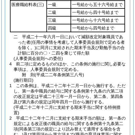
医療職給料表
(三)
一級
一号給から五十六号給まで
二級
一号給から四十号給まで
三級
一号給から十六号給まで
四級
一号給から四号給まで
二
平成二十一年六月一日において減額改定対象職員であ
った者
(任用の事情を考慮して人事委員会規則で定める者
を除く。)
に同月に支給された期末手当及び勤勉手当の合
計額に百分の〇・二四を乗じて得た額
(人事委員会規則への委任)
4
前二項に定めるもののほか、この条例の施行に関し必要な
事項は、人事委員会規則で定める。
附
則
(平成二二年
条例第三八号)
(施行期日)
1
この条例は、平成二十二年十二月一日から施行する。
ただ
し、第一条中職員の給与に関する条例第十九条の六第二項
の改正規定は平成二十三年一月一日から、第二条、第四条
及び第六条の規定は同年四月一日から施行する。
(平成二十二年十二月に支給する期末手当に関する特例措
置)
2
平成二十二年十二月に支給する期末手当の額は、第一条の
規定による改正後の職員の給与に関する条例第十九条第二
項
(同条第三項の規定により読み替えて適用する場合を含
む。)
及び第四項から第六項まで
(職員の育児休業等に関す