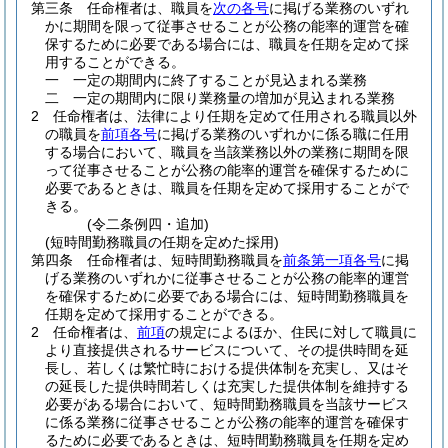
第三条
任命権者は、職員を
次の各号
に掲げる業務のいずれ
かに期間を限って従事させることが公務の能率的運営を確
保するために必要である場合には、職員を任期を定めて採
用することができる。
一
一定の期間内に終了することが見込まれる業務
二
一定の期間内に限り業務量の増加が見込まれる業務
2
任命権者は、法律により任期を定めて任用される職員以外
の職員を
前項各号
に掲げる業務のいずれかに係る職に任用
する場合において、職員を当該業務以外の業務に期間を限
って従事させることが公務の能率的運営を確保するために
必要であるときは、職員を任期を定めて採用することがで
きる。
(令二条例四・追加)
(短時間勤務職員の任期を定めた採用)
第四条
任命権者は、短時間勤務職員を
前条第一項各号
に掲
げる業務のいずれかに従事させることが公務の能率的運営
を確保するために必要である場合には、短時間勤務職員を
任期を定めて採用することができる。
2
任命権者は、
前項
の規定によるほか、住民に対して職員に
より直接提供されるサービスについて、その提供時間を延
長し、若しくは繁忙時における提供体制を充実し、又はそ
の延長した提供時間若しくは充実した提供体制を維持する
必要がある場合において、短時間勤務職員を当該サービス
に係る業務に従事させることが公務の能率的運営を確保す
るために必要であるときは、短時間勤務職員を任期を定め