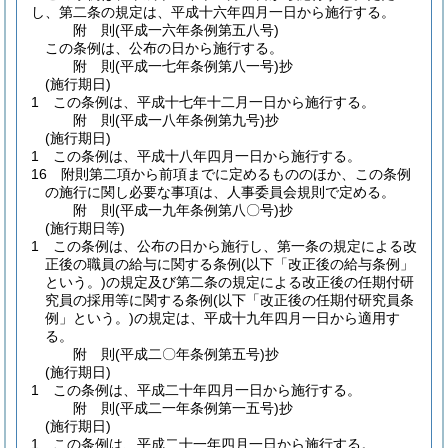
し、第二条の規定は、平成十六年四月一日から施行する。
附
則
(平成一六年
条例第五八号)
この条例は、公布の日から施行する。
附
則
(平成一七年
条例第八一号)
抄
(施行期日)
1
この条例は、平成十七年十二月一日から施行する。
附
則
(平成一八年
条例第九号)
抄
(施行期日)
1
この条例は、平成十八年四月一日から施行する。
16
附則第二項から前項までに定めるもののほか、この条例
の施行に関し必要な事項は、人事委員会規則で定める。
附
則
(平成一九年
条例第八〇号)
抄
(施行期日等)
1
この条例は、公布の日から施行し、第一条の規定による改
正後の職員の給与に関する条例
(以下「改正後の給与条例」
という。)
の規定及び第二条の規定による改正後の任期付研
究員の採用等に関する条例
(以下「改正後の任期付研究員条
例」という。)
の規定は、平成十九年四月一日から適用す
る。
附
則
(平成二〇年
条例第五号)
抄
(施行期日)
1
この条例は、平成二十年四月一日から施行する。
附
則
(平成二一年
条例第一五号)
抄
(施行期日)
1
この条例は、平成二十一年四月一日から施行する。