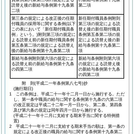
読替え後の新給与条例第十九条第
第二項
二項
第三条の規定による改正後の任期
新任期付職員条例附則
付職員の採用等に関する条例
(以下
第三項の規定による読
この表において「新任期付職員条
替え後の新任期付職員
例」という。)
附則第三項の規定に
条例第五条第二項の規
よる読替え前の新任期付職員条例
定による読替え後の新
第五条第二項の規定による読替え
給与条例第十九条第二
後の新給与条例第十九条第二項
項
新給与条例附則第六項の規定によ
新給与条例附則第六項
る読替え前の新給与条例第十九条
の規定による読替え後
の四第二項
の新給与条例第十九条
の四第二項
附
則
(平成二一年
条例第八七号)
抄
(施行期日)
1
この条例は、平成二十一年十二月一日から施行する。
ただ
し、第一条中職員の給与に関する条例第十九条の六第二項
の改正規定は平成二十二年一月一日から、第二条、第四条
及び第六条の規定は同年四月一日から施行する。
(平成二十一年十二月に支給する期末手当に関する特例措
置)
2
平成二十一年十二月に支給する期末手当の額は、第一条の
規定による改正後の職員の給与に関する条例第十九条第二