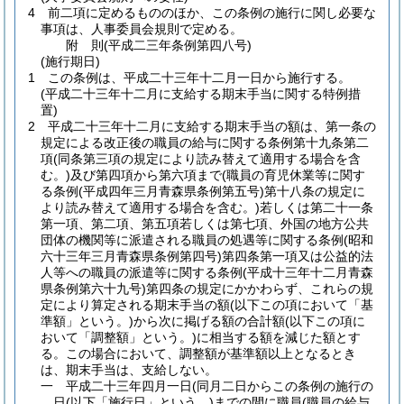
4
前二項に定めるもののほか、この条例の施行に関し必要な
事項は、人事委員会規則で定める。
附
則
(平成二三年
条例第四八号)
(施行期日)
1
この条例は、平成二十三年十二月一日から施行する。
(平成二十三年十二月に支給する期末手当に関する特例措
置)
2
平成二十三年十二月に支給する期末手当の額は、第一条の
規定による改正後の職員の給与に関する条例第十九条第二
項
(同条第三項の規定により読み替えて適用する場合を含
む。)
及び第四項から第六項まで
(職員の育児休業等に関す
る条例
(平成四年三月青森県条例第五号)
第十八条の規定に
より読み替えて適用する場合を含む。)
若しくは第二十一条
第一項、第二項、第五項若しくは第七項、外国の地方公共
団体の機関等に派遣される職員の処遇等に関する条例
(昭和
六十三年三月青森県条例第四号)
第四条第一項又は公益的法
人等への職員の派遣等に関する条例
(平成十三年十二月青森
県条例第六十九号)
第四条の規定にかかわらず、これらの規
定により算定される期末手当の額
(以下この項において「基
準額」という。)
から次に掲げる額の合計額
(以下この項に
おいて「調整額」という。)
に相当する額を減じた額とす
る。
この場合において、調整額が基準額以上となるとき
は、期末手当は、支給しない。
一
平成二十三年四月一日
(同月二日からこの条例の施行の
日
(以下「施行日」という。)
までの間に職員
(職員の給与