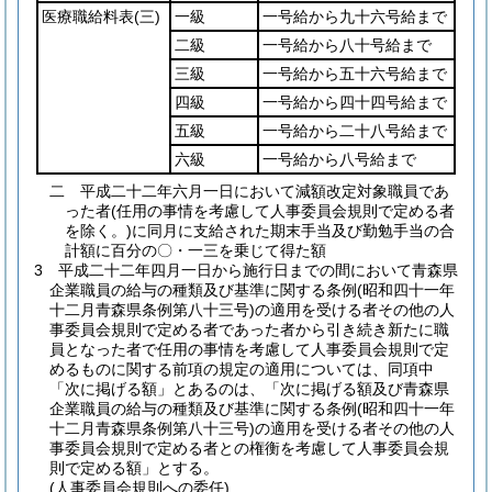
医療職給料表
(三)
一級
一号給から九十六号給まで
二級
一号給から八十号給まで
三級
一号給から五十六号給まで
四級
一号給から四十四号給まで
五級
一号給から二十八号給まで
六級
一号給から八号給まで
二
平成二十二年六月一日において減額改定対象職員であ
った者
(任用の事情を考慮して人事委員会規則で定める者
を除く。)
に同月に支給された期末手当及び勤勉手当の合
計額に百分の〇・一三を乗じて得た額
3
平成二十二年四月一日から施行日までの間において青森県
企業職員の給与の種類及び基準に関する条例
(昭和四十一年
十二月青森県条例第八十三号)
の適用を受ける者その他の人
事委員会規則で定める者であった者から引き続き新たに職
員となった者で任用の事情を考慮して人事委員会規則で定
めるものに関する前項の規定の適用については、同項中
「次に掲げる額」とあるのは、「次に掲げる額及び青森県
企業職員の給与の種類及び基準に関する条例
(昭和四十一年
十二月青森県条例第八十三号)
の適用を受ける者その他の人
事委員会規則で定める者との権衡を考慮して人事委員会規
則で定める額」とする。
(人事委員会規則への委任)