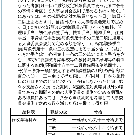
(以下この項において「減額改定対象職員」という。)
と
なった者
(同月一日に減額改定対象職員であった者で任用
の事情を考慮して人事委員会規則で定めるものを除く。)
にあっては、その減額改定対象職員となった日
(当該日が
二以上あるときは、当該日のうち人事委員会規則で定め
る日)
)
において減額改定対象職員が受けるべき給料、管
理職手当、初任給調整手当、扶養手当、地域手当、住居
手当、単身赴任手当
(給与条例第十条の二第二項に規定す
る人事委員会規則で定める額を除く。)
、特地勤務手当
(給与条例第十一条の三の規定による手当を含む。)
及び
へき地手当
(給与条例第十一条の五の規定による手当を含
む。)
並びに義務教育諸学校等の教育職員の給与等の特例
に関する条例
(昭和四十六年十二月青森県条例第四十九
号)
第三条第一項に規定する教職調整額の月額の合計額に
百分の〇・一三を乗じて得た額に、八
(同月一日から施行
日の前日までの期間において、在職しなかった期間、給
料を支給されなかった期間、減額改定対象職員以外の職
員であった期間その他の人事委員会規則で定める期間が
ある職員にあっては、八から当該期間を考慮して人事委
員会規則で定める数を減じた数)
を乗じて得た額
給料表
職務の級
号給
行政職給料表
一級
一号給から九十三号給まで
二級
一号給から六十四号給まで