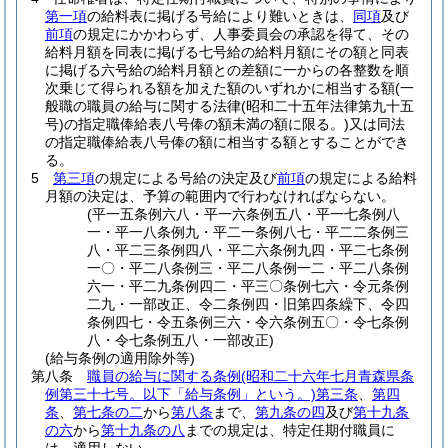
第一項
の給料表に掲げる号給により難いときは、
同項
及び
前項
の規定にかかわらず、人事委員会の承認を得て、その
給料月額を同表に掲げる七号給の給料月額にその額と同表
に掲げる六号給の給料月額との差額に一からの各整数を順
次乗じて得られる額を加えた額のいずれかに相当する額
(一
般職の職員の給与に関する法律
(昭和二十五年法律第九十五
号)
の指定職俸給表八号俸の額未満の額に限る。)
又は同法
の指定職俸給表八号俸の額に相当する額とすることができ
る。
5
第三項
の規定による号給の決定及び
前項
の規定による給料
月額の決定は、予算の範囲内で行わなければならない。
(平一五条例六八・平一六条例五八・平一七条例八
一・平一八条例九・平二一条例八七・平二二条例三
八・平二三条例四八・平二六条例九四・平二七条例
一〇・平二八条例三・平二八条例一二・平二八条例
六一・平二九条例四二・平三〇条例七六・令元条例
二九・一部改正、令二条例四・旧第四条繰下、令四
条例四七・令五条例三六・令六条例五〇・令七条例
八・令七条例五八・一部改正)
(給与条例の適用除外等)
第八条
職員の給与に関する条例
(昭和二十六年七月青森県条
例第三十七号。以下「給与条例」という。)
第三条
、
第四
条
、
第七条の二
から
第八条
まで、
第九条の四
及び
第十九条
の六
から
第十九条の八
までの規定は、特定任期付職員に