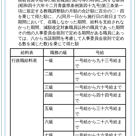
務教育諸学校等の教育職員の給与等の特例に関する条例
(昭和四十六年十二月青森県条例第四十九号)
第三条第一
項に規定する教職調整額の月額の合計額に百分の〇・四
を乗じて得た額に、八
(同月一日から施行日の前日までの
期間において、在職しなかった期間、給料を支給されな
かった期間、減額改定対象職員以外の職員であった期間
その他の人事委員会規則で定める期間がある職員にあっ
ては、八から当該期間を考慮して人事委員会規則で定め
る数を減じた数)
を乗じて得た額
給料表
職務の級
号給
行政職給料表
一級
一号給から九十三号給ま
で
二級
一号給から七十六号給ま
で
三級
一号給から六十号給まで
四級
一号給から四十四号給ま
で
五級
一号給から三十六号給ま
で
六級
一号給から二十八号給ま
で
七級
一号給から十六号給まで