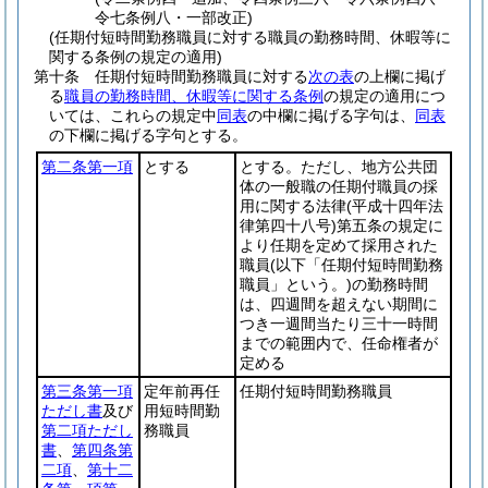
令七条例八・一部改正)
(任期付短時間勤務職員に対する職員の勤務時間、休暇等に
関する条例の規定の適用)
第十条
任期付短時間勤務職員に対する
次の表
の上欄に掲げ
る
職員の勤務時間、休暇等に関する条例
の規定の適用につ
いては、これらの規定中
同表
の中欄に掲げる字句は、
同表
の下欄に掲げる字句とする。
第二条第一項
とする
とする。ただし、地方公共団
体の一般職の任期付職員の採
用に関する法律
(平成十四年法
律第四十八号)
第五条の規定に
より任期を定めて採用された
職員
(以下「任期付短時間勤務
職員」という。)
の勤務時間
は、四週間を超えない期間に
つき一週間当たり三十一時間
までの範囲内で、任命権者が
定める
第三条第一項
定年前再任
任期付短時間勤務職員
ただし書
及び
用短時間勤
第二項ただし
務職員
書
、
第四条第
二項
、
第十二