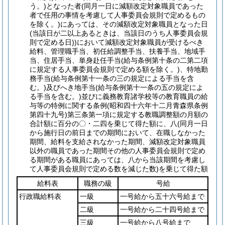
う。)
となった者
(同月一日に減額改定対象職員であった
者で任用の事情を考慮して人事委員会規則で定めるもの
を除く。)
にあっては、その減額改定対象職員となった日
(当該日が二以上あるときは、当該日のうち人事委員会規
則で定める日)
)
において減額改定対象職員が受けるべき
給料、管理職手当、初任給調整手当、扶養手当、地域手
当、住居手当、単身赴任手当
(給与条例第十条の二第二項
に規定する人事委員会規則で定める額を除く。)
、特地勤
務手当
(給与条例第十一条の三の規定による手当を含
む。)
及びへき地手当
(給与条例第十一条の五の規定によ
る手当を含む。)
並びに義務教育諸学校等の教育職員の給
与等の特例に関する条例
(昭和四十六年十二月青森県条例
第四十九号)
第三条第一項に規定する教職調整額の月額の
合計額に百分の〇・二四を乗じて得た額に、八
(同月一日
から施行日の前日までの期間において、在職しなかった
期間、給料を支給されなかった期間、減額改定対象職員
以外の職員であった期間その他の人事委員会規則で定め
る期間がある職員にあっては、八から当該期間を考慮し
て人事委員会規則で定める数を減じた数)
を乗じて得た額
給料表
職務の級
号給
行政職給料表
一級
一号給から五十六号給まで
二級
一号給から二十四号給まで
三級
一号給から八号給まで