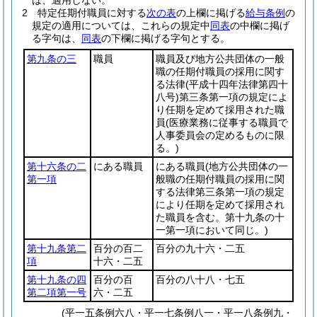
は、適用しない。
2
特定任期付職員に対する
次の表
の上欄に掲げる
給与条例
の
規定の適用については、これらの規定中
同表
の中欄に掲げ
る字句は、
同表
の下欄に掲げる字句とする。
第九条の三
職員
職員及び地方公共団体の一般
職の任期付職員の採用に関す
る法律
(平成十四年法律第四十
八号)
第三条第一項の規定によ
り任期を定めて採用された職
員
(医療業務に従事する職員で
人事委員会の定めるものに限
る。)
第十六条の二
にある職員
にある職員
(地方公共団体の一
第一項
般職の任期付職員の採用に関
する法律第三条第一項の規定
により任期を定めて採用され
た職員を含む。第十九条の十
一第一項において同じ。)
第十九条第二
百分の百二
百分の九十六・二五
項
十六・二五
第十九条の四
百分の百
百分の八十八・七五
第二項第一号
六・二五
(平一五条例六八・平一七条例八一・平一八条例九・