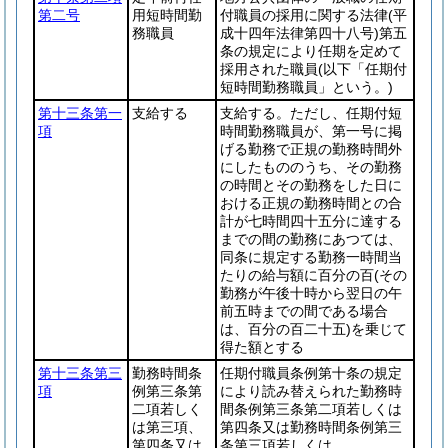
第二号
用短時間勤
付職員の採用に関する法律
(平
務職員
成十四年法律第四十八号)
第五
条の規定により任期を定めて
採用された職員
(以下「任期付
短時間勤務職員」という。)
第十三条第一
支給する
支給する。ただし、任期付短
項
時間勤務職員が、第一号に掲
げる勤務で正規の勤務時間外
にしたもののうち、その勤務
の時間とその勤務をした日に
おける正規の勤務時間との合
計が七時間四十五分に達する
までの間の勤務にあつては、
同条に規定する勤務一時間当
たりの給与額に百分の百
(その
勤務が午後十時から翌日の午
前五時までの間である場合
は、百分の百二十五)
を乗じて
得た額とする
第十三条第三
勤務時間条
任期付職員条例第十条の規定
項
例第三条第
により読み替えられた勤務時
二項若しく
間条例第三条第二項若しくは
は第三項、
第四条又は勤務時間条例第三
第四条又は
条第三項若しくは