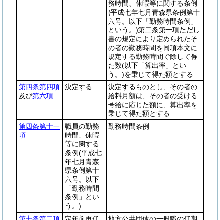
務時間、休暇等に関する条例
(平成七年七月青森県条例第十
六号。以下「勤務時間条例」
という。)
第二条第一項ただし
書の規定により定められたそ
の者の勤務時間を同項本文に
規定する勤務時間で除して得
た数
(以下「算出率」とい
う。)
を乗じて得た額とする
第四条第四項
決定する
決定するものとし、その者の
及び
第六項
給料月額は、その者の受ける
号給に応じた額に、算出率を
乗じて得た額とする
第四条第十一
職員の勤務
勤務時間条例
項
時間、休暇
等に関する
条例
(平成七
年七月青森
県条例第十
六号。以下
「勤務時間
条例」とい
う。)
第十条第二項
定年前再任
地方公共団体の一般職の任期