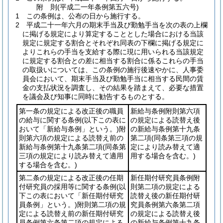
附
則
(平成二一年
条例第五六号)
1
この条例は、公布の日から施行する。
2
平成二十一年六月の期末手当及び勤勉手当を次の表の上欄
に掲げる規定により算定することとした場合における当該
規定に規定する割合とそれぞれ同表の下欄に掲げる規定に
よりこれらの手当を支給する際に現に用いられる当該規定
に規定する割合との差に相当する割合に係るこれらの手当
の取扱いについては、この条例の施行後速やかに、人事委
員会において、期末手当及び勤勉手当に相当する民間の賃
金の支払状況を調査し、その結果を踏まえて、必要な措置
を議会及び知事に同時に勧告するものとする。
第一条の規定による改正後の職員
新給与条例附則第六項
の給与に関する条例
(以下この表に
の規定による読替え後
おいて「新給与条例」という。)
附
の新給与条例第十九条
則第六項の規定による読替え前の
第二項
(同条第三項の規
新給与条例第十九条第二項
(同条第
定により読み替えて適
三項の規定により読み替えて適用
用する場合を含む。)
する場合を含む。)
第二条の規定による改正後の任期
新任期付研究員条例附
付研究員の採用等に関する条例
(以
則第二項の規定による
下この表において「新任期付研究
読替え後の新任期付研
員条例」という。)
附則第二項の規
究員条例第六条第二項
定による読替え前の新任期付研究
の規定による読替え後
員条例第六条第二項の規定による
の新給与条例第十九条