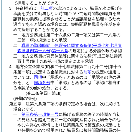
て採用することができる。
3
任命権者は、
前二項
の規定によるほか、職員が次に掲げる
承認を受けて勤務しない時間について短時間勤務職員を当
該職員の業務に従事させることが当該業務を処理するため
適当であると認める場合には、短時間勤務職員を任期を定
めて採用することができる。
一
地方公務員法第二十六条の二第一項又は第二十六条の
三第一項の規定による承認
二
職員の勤務時間、休暇等に関する条例
(平成七年七月青
森県条例第十六号)
第十六条
の規定による介護休暇の承認
三
地方公務員の育児休業等に関する法律
(平成三年法律第
百十号)
第十九条第一項の規定による承認
4
地方公営企業法
(昭和二十七年法律第二百九十二号)
第十五
条第一項に規定する企業職員に対する
前項
の規定の適用に
ついては、
同項
中「承認を」とあるのは「承認その他の処
分を」と、
同項各号
中「承認」とあるのは「承認に相当す
る承認その他の処分」とする。
(令二条例四・追加)
(任期の特例)
第五条
法第六条第二項の条例で定める場合は、次に掲げる
場合とする。
一
第三条第一項第一号
に掲げる業務の終了の時期が当初
の見込みを超えて更に一定の期間延長された場合その他
やむを得ない事情により法第四条又は第五条の規定によ
り任期を定めて採用された職員又は短時間勤務職員の任