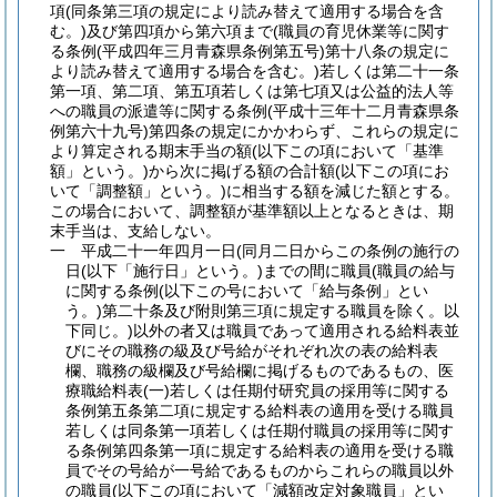
項
(同条第三項の規定により読み替えて適用する場合を含
む。)
及び第四項から第六項まで
(職員の育児休業等に関す
る条例
(平成四年三月青森県条例第五号)
第十八条の規定に
より読み替えて適用する場合を含む。)
若しくは第二十一条
第一項、第二項、第五項若しくは第七項又は公益的法人等
への職員の派遣等に関する条例
(平成十三年十二月青森県条
例第六十九号)
第四条の規定にかかわらず、これらの規定に
より算定される期末手当の額
(以下この項において「基準
額」という。)
から次に掲げる額の合計額
(以下この項にお
いて「調整額」という。)
に相当する額を減じた額とする。
この場合において、調整額が基準額以上となるときは、期
末手当は、支給しない。
一
平成二十一年四月一日
(同月二日からこの条例の施行の
日
(以下「施行日」という。)
までの間に職員
(職員の給与
に関する条例
(以下この号において「給与条例」とい
う。)
第二十条及び附則第三項に規定する職員を除く。以
下同じ。)
以外の者又は職員であって適用される給料表並
びにその職務の級及び号給がそれぞれ次の表の給料表
欄、職務の級欄及び号給欄に掲げるものであるもの、医
療職給料表
(一)
若しくは任期付研究員の採用等に関する
条例第五条第二項に規定する給料表の適用を受ける職員
若しくは同条第一項若しくは任期付職員の採用等に関す
る条例第四条第一項に規定する給料表の適用を受ける職
員でその号給が一号給であるものからこれらの職員以外
の職員
(以下この項において「減額改定対象職員」とい