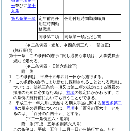
条第一項第一
号
並びに
第十
九条
第八条第一項
定年前再任
任期付短時間勤務職員
用短時間勤
務職員
同条第二項
同条第一項ただし書
(令二条例四・追加、令四条例三八・一部改正)
(施行事項)
第十一条
この条例の施行に関し必要な事項は、人事委員会
規則で定める。
(令二条例四・旧第六条繰下)
附
則
1
この条例は、平成十五年四月一日から施行する。
2
この条例の施行により新たに採用されることとなる職員に
ついては、法第三条第一項又は第二項の規定による職員の
採用のために必要な行為は、
前項
の規定にかかわらず、こ
の条例の施行前においても行うことができる。
3
平成二十一年六月に支給する期末手当に関する
第五条第二
項
の規定の適用については、
同項
中「百分の百六十」とあ
るのは、「百分の百四十五」とする。
(平二一条例五六・追加)
附
則
(平成一五年
条例第六八号)
この条例は、平成十五年十二月一日から施行する。
ただ