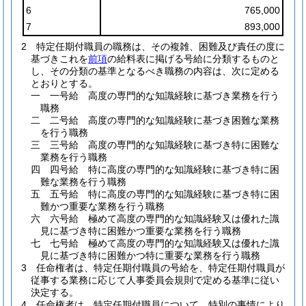
6
765,000
7
893,000
2
特定任期付職員の職務は、その複雑、困難及び責任の度に
基づきこれを
前項
の給料表に掲げる号給に分類するものと
し、その分類の基準となるべき職務の内容は、次に定める
とおりとする。
一
一号給 高度の専門的な知識経験に基づき業務を行う
職務
二
二号給 高度の専門的な知識経験に基づき困難な業務
を行う職務
三
三号給 高度の専門的な知識経験に基づき特に困難な
業務を行う職務
四
四号給 特に高度の専門的な知識経験に基づき特に困
難な業務を行う職務
五
五号給 特に高度の専門的な知識経験に基づき特に困
難かつ重要な業務を行う職務
六
六号給 極めて高度の専門的な知識経験又は優れた識
見に基づき特に困難かつ重要な業務を行う職務
七
七号給 極めて高度の専門的な知識経験又は優れた識
見に基づき特に困難かつ特に重要な業務を行う職務
3
任命権者は、特定任期付職員の号給を、特定任期付職員が
従事する業務に応じて人事委員会規則で定める基準に従い
決定する。
4
任命権者は、特定任期付職員について、特別の事情により