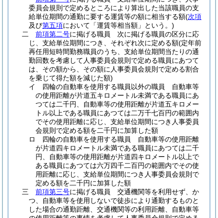
委員会規則で定めるところにより算出した当該職員の支
給単位期間の通勤に要する運賃等の額に相当する額
(
次項
及び
第五項
において「運賃等相当額」という。)
二
前項第二号
に掲げる職員 次に掲げる職員の区分に応
じ、支給単位期間につき、それぞれ次に定める額
(定年前
再任用短時間勤務職員のうち、支給単位期間当たりの通
勤回数を考慮して人事委員会規則で定める職員にあつて
は、その額から、その額に人事委員会規則で定める割合
を乗じて得た額を減じた額)
イ
四輪の自動車を使用する職員以外の職員 自動車等
の使用距離が片道五キロメートル未満である職員にあ
つては二千円、自動車等の使用距離が片道五キロメー
トル以上である職員にあつては二万千七百円の範囲内
でその使用距離に応じ、支給単位期間につき人事委員
会規則で定める額を二千円に加算した額
ロ
四輪の自動車を使用する職員 自動車等の使用距離
が片道四キロメートル未満である職員にあつては二千
円、自動車等の使用距離が片道四キロメートル以上で
ある職員にあつては六万四千二百円の範囲内でその使
用距離に応じ、支給単位期間につき人事委員会規則で
定める額を二千円に加算した額
三
前項第三号
に掲げる職員 交通機関等を利用せず、か
つ、自動車等を使用しないで徒歩により通勤するものと
した場合の通勤距離、交通機関等の利用距離、自動車等