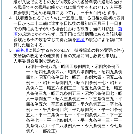
級が八級であるもの及び同表以外の各給料表の適用を受け
る職員でその職務の級がこれに相当するものとして人事委
員会規則で定める職員にあつては、三千五百円)
とする。
4
扶養親族たる子のうちに十五歳に達する日後の最初の四月
一日から二十二歳に達する日以後の最初の三月三十一日ま
での間にある子がいる場合における扶養手当の月額は、
前
項
の規定にかかわらず、五千円に当該期間にある当該扶養
親族たる子の数を乗じて得た額を
同項
の規定による額に加
算した額とする。
5
前各項
に規定するもののほか、扶養親族の数の変更に伴う
支給額の改定その他扶養手当の支給に関し必要な事項は、
人事委員会規則で定める。
(昭四一条例八九・昭四四条例四九・昭四六条例五
一・昭四七条例四八・昭四八条例四七・昭四九条例
四九・昭五〇条例四七・昭五一条例六四・昭五二条
例三〇・昭五三条例四八・昭五四条例三七・昭五五
条例六三・昭五六条例三二・昭五七条例三七・昭五
八条例三九・昭五九条例五三・昭六〇条例四七・昭
六一条例五二・昭六三条例五一・平三条例三九・平
四条例五六・平五条例四五・平六条例五二・平七条
例五一・平八条例四六・平九条例六三・平一〇条例
五九・平一二条例一七一・平一四条例九二・平一五
条例七一・平一七条例八一・平一九条例一三・平一
九条例八〇・平二八条例六一・令六条例三・令七条
例八・一部改正)