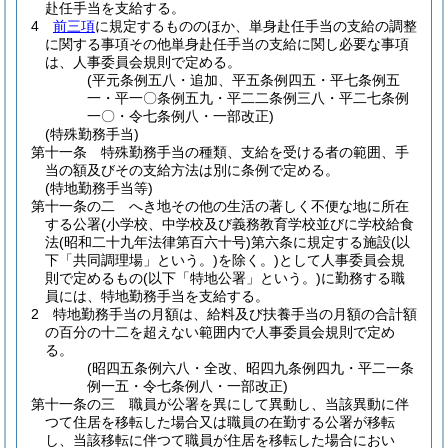
赴任手当を支給する。
4
前三項
に規定するもののほか、単身赴任手当の支給の調整
に関する事項その他単身赴任手当の支給に関し必要な事項
は、人事委員会規則で定める。
(平元条例五八・追加、平五条例四五・平七条例五
一・平一〇条例五九・平二二条例三八・平二七条例
一〇・令七条例八・一部改正)
(特殊勤務手当)
第十一条
特殊勤務手当の種類、支給を受ける者の範囲、手
当の額及びその支給方法は別に条例で定める。
(特地勤務手当等)
第十一条の二
へき地その他の生活の著しく不便な地に所在
する公署
(小学校、中学校及び義務教育学校並びに学校給食
法
(昭和二十九年法律第百六十号)
第六条に規定する施設
(以
下「共同調理場」という。)
を除く。)
として人事委員会規
則で定めるもの
(以下「特地公署」という。)
に勤務する職
員には、特地勤務手当を支給する。
2
特地勤務手当の月額は、給料及び扶養手当の月額の合計額
の百分の十二を超えない範囲内で人事委員会規則で定め
る。
(昭四五条例六八・全改、昭四九条例四九・平二一条
例一五・令七条例八・一部改正)
第十一条の三
職員が公署を異にして異動し、当該異動に伴
つて住居を移転した場合又は職員の在勤する公署が移転
し、当該移転に伴つて職員が住居を移転した場合におい