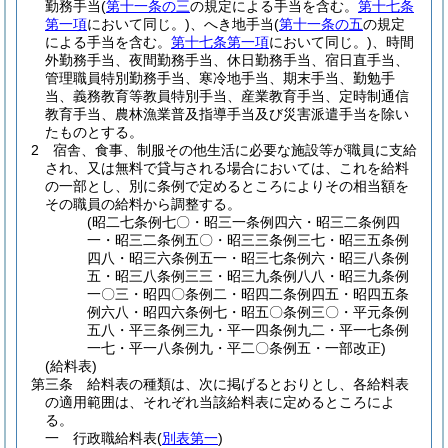
勤務手当
(
第十一条の三
の規定による手当を含む。
第十七条
第一項
において同じ。)
、へき地手当
(
第十一条の五
の規定
による手当を含む。
第十七条第一項
において同じ。)
、時間
外勤務手当、夜間勤務手当、休日勤務手当、宿日直手当、
管理職員特別勤務手当、寒冷地手当、期末手当、勤勉手
当、義務教育等教員特別手当、産業教育手当、定時制通信
教育手当、農林漁業普及指導手当及び災害派遣手当を除い
たものとする。
2
宿舎、食事、制服その他生活に必要な施設等が職員に支給
され、又は無料で貸与される場合においては、これを給料
の一部とし、別に条例で定めるところによりその相当額を
その職員の給料から調整する。
(昭二七条例七〇・昭三一条例四六・昭三二条例四
一・昭三二条例五〇・昭三三条例三七・昭三五条例
四八・昭三六条例五一・昭三七条例六・昭三八条例
五・昭三八条例三三・昭三九条例八八・昭三九条例
一〇三・昭四〇条例二・昭四二条例四五・昭四五条
例六八・昭四六条例七・昭五〇条例三〇・平元条例
五八・平三条例三九・平一四条例九二・平一七条例
一七・平一八条例九・平二〇条例五・一部改正)
(給料表)
第三条
給料表の種類は、次に掲げるとおりとし、各給料表
の適用範囲は、それぞれ当該給料表に定めるところによ
る。
一
行政職給料表
(
別表第一
)