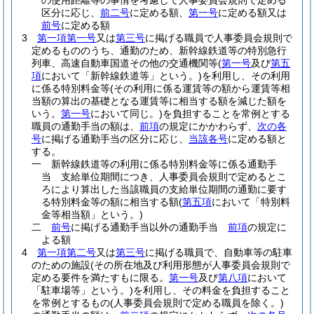
の使用距離等の事情を考慮して人事委員会規則で定める
区分に応じ、
前二号
に定める額、
第一号
に定める額又は
前号
に定める額
3
第一項第一号
又は
第三号
に掲げる職員で人事委員会規則で
定めるもののうち、通勤のため、新幹線鉄道等の特別急行
列車、高速自動車国道その他の交通機関等
(
第一号
及び
第五
項
において「新幹線鉄道等」という。)
を利用し、その利用
に係る特別料金等
(その利用に係る運賃等の額から運賃等相
当額の算出の基礎となる運賃等に相当する額を減じた額を
いう。
第一号
において同じ。)
を負担することを常例とする
職員の通勤手当の額は、
前項
の規定にかかわらず、
次の各
号
に掲げる通勤手当の区分に応じ、
当該各号
に定める額と
する。
一
新幹線鉄道等の利用に係る特別料金等に係る通勤手
当 支給単位期間につき、人事委員会規則で定めるとこ
ろにより算出した当該職員の支給単位期間の通勤に要す
る特別料金等の額に相当する額
(
第五項
において「特別料
金等相当額」という。)
二
前号
に掲げる通勤手当以外の通勤手当
前項
の規定に
よる額
4
第一項第二号
又は
第三号
に掲げる職員で、自動車等の駐車
のための施設
(その所在地及び利用形態が人事委員会規則で
定める要件を満たすもに限る。
第一号
及び
第八項
において
「駐車場等」という。)
を利用し、その料金を負担すること
を常例とするもの
(人事委員会規則で定める職員を除く。)