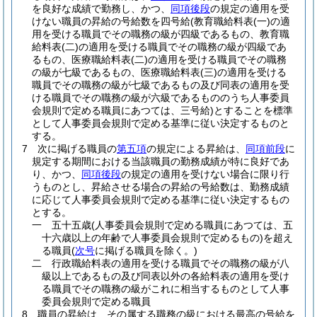
を良好な成績で勤務し、かつ、
同項後段
の規定の適用を受
けない職員の昇給の号給数を四号給
(教育職給料表
(一)
の適
用を受ける職員でその職務の級が四級であるもの、教育職
給料表
(二)
の適用を受ける職員でその職務の級が四級であ
るもの、医療職給料表
(二)
の適用を受ける職員でその職務
の級が七級であるもの、医療職給料表
(三)
の適用を受ける
職員でその職務の級が七級であるもの及び同表の適用を受
ける職員でその職務の級が六級であるもののうち人事委員
会規則で定める職員にあつては、三号給)
とすることを標準
として人事委員会規則で定める基準に従い決定するものと
する。
7
次に掲げる職員の
第五項
の規定による昇給は、
同項前段
に
規定する期間における当該職員の勤務成績が特に良好であ
り、かつ、
同項後段
の規定の適用を受けない場合に限り行
うものとし、昇給させる場合の昇給の号給数は、勤務成績
に応じて人事委員会規則で定める基準に従い決定するもの
とする。
一
五十五歳
(人事委員会規則で定める職員にあつては、五
十六歳以上の年齢で人事委員会規則で定めるもの)
を超え
る職員
(
次号
に掲げる職員を除く。)
二
行政職給料表の適用を受ける職員でその職務の級が八
級以上であるもの及び同表以外の各給料表の適用を受け
る職員でその職務の級がこれに相当するものとして人事
委員会規則で定める職員
8
職員の昇給は、その属する職務の級における最高の号給を