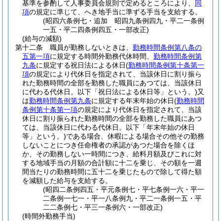
基準を参酌して人事委員会規則で定めるところにより、
同
項
の規定に準じて、へき地手当に準ずる手当を支給する。
(昭四六条例七・追加 昭四九条例四九・平二一条例
一五・平二四条例四五・一部改正)
(給与の減額)
第十二条
職員が勤務しないときは、
勤務時間条例第八条の
五第一項
に規定する時間外勤務代休時間、
勤務時間条例第
九条
に規定する祝日法による休日
(
勤務時間条例第十条第一
項
の規定により代休日を指定されて、当該休日に割り振ら
れた勤務時間の全部を勤務した職員にあつては、当該休日
に代わる代休日。以下「祝日法による休日等」という。)
又
は
勤務時間条例第九条
に規定する年末年始の休日
(
勤務時間
条例第十条第一項
の規定により代休日を指定されて、当該
休日に割り振られた勤務時間の全部を勤務した職員にあつ
ては、当該休日に代わる代休日。以下「年末年始の休日
等」という。)
である場合、休暇による場合その他その勤務
しないことにつき任命権者の承認があつた場合を除くほ
か、その勤務しない一時間につき、給料月額及びこれに対
する地域手当の月額の合計額に十二を乗じ、その額を一週
間当たりの勤務時間に五十二を乗じたもので除して得た額
を減額した給与を支給する。
(昭四二条例四五・平元条例七・平七条例一六・平一
二条例一七一・平一八条例九・平二一条例一五・平
二二条例七・平三一条例六・一部改正)
(時間外勤務手当)