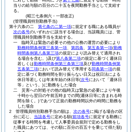
に対して勤務一時間につき
第十七条
に規定する勤務一時間
当りの給与額の百分の二十五を夜間勤務手当として支給す
る。
(昭三七条例六・一部改正)
(管理職員特別勤務手当)
第十六条の二
第七条の二第一項
に規定する職にある職員が
次の各号
のいずれかに該当する場合は、当該職員には、管
理職員特別勤務手当を支給する。
一
臨時又は緊急の必要その他の公務の運営の必要により
勤務時間条例第三条第一項
、
第四条
、
第五条第一項
(
勤務
時間条例第八条第三項
の規定により読み替えて適用され
る場合を含む。)
及び
第八条第二項
の規定に基づく週休日
若しくは
勤務時間条例第三条第三項
及び
勤務時間条例第
五条第二項
において読み替えて準用する
同条第一項
の規
定に基づく勤務時間を割り振らない日又は祝日法による
休日等若しくは年末年始の休日等
(
次号
において「週休日
等」という。)
に勤務をした場合
二
災害への対処その他の臨時又は緊急の必要により午後
十時から翌日の午前五時までの間
(週休日等に含まれる時
間を除く。)
であつて正規の勤務時間以外の時間に勤務を
した場合
2
管理職員特別勤務手当の額は、
次の各号
に掲げる場合の区
分に応じ、
当該各号
に定める額
(
前項各号
に規定する勤務に
従事する時間を考慮して人事委員会規則で定める勤務をし
た職員にあつては、その額に百分の百五十を乗じて得た額)