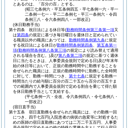
とあるのは、「百分の百」とする。
(昭三七条例六・平五条例四五・平七条例一六・平一
二条例一七一・平二二条例七・平三一条例六・令四
条例三八・令六条例四八・一部改正)
(休日勤務手当)
第十四条
祝日法による休日等
(
勤務時間条例第三条第一項
又
は
第四条
の規定に基づき毎日曜日を週休日と定められてい
る職員以外の職員にあつては、
勤務時間条例第九条
に規定
する祝日法による休日が
勤務時間条例第四条
、
第五条第一
項
(
勤務時間条例第八条第三項
の規定により読み替えて適用
される場合を含む。)
及び
第八条第二項
の規定に基づく週休
日に当たるときは、人事委員会規則で定める日)
及び年末年
始の休日等において、正規の勤務時間中に勤務することを
命ぜられた職員には、正規の勤務時間中に勤務した全時間
に対して、勤務一時間につき、
第十七条
に規定する勤務一
時間当たりの給与額に百分の百二十五から百分の百五十ま
での範囲内で人事委員会規則で定める割合を乗じて得た額
を休日勤務手当として支給する。
(平七条例一六・全改、令六条例四八・令七条例八・
一部改正)
(宿日直手当)
第十五条
宿日直勤務を命ぜられた職員には、その勤務一回
につき、四千七百円
(入院患者の病状の急変等に対処するた
めの医師の宿日直勤務にあつては二万二千五百円、人事委
員会規則で定めるその他の特殊な業務を主として行う宿日