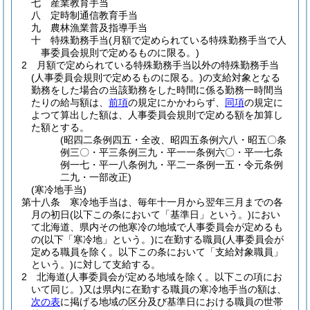
七
産業教育手当
八
定時制通信教育手当
九
農林漁業普及指導手当
十
特殊勤務手当
(月額で定められている特殊勤務手当で人
事委員会規則で定めるものに限る。)
2
月額で定められている特殊勤務手当以外の特殊勤務手当
(人事委員会規則で定めるものに限る。)
の支給対象となる
勤務をした場合の当該勤務をした時間に係る勤務一時間当
たりの給与額は、
前項
の規定にかかわらず、
同項
の規定に
よつて算出した額は、人事委員会規則で定める額を加算し
た額とする。
(昭四二条例四五・全改、昭四五条例六八・昭五〇条
例三〇・平三条例三九・平一一条例六〇・平一七条
例一七・平一八条例九・平二一条例一五・令元条例
二九・一部改正)
(寒冷地手当)
第十八条
寒冷地手当は、毎年十一月から翌年三月までの各
月の初日
(以下この条において「基準日」という。)
におい
て北海道、県内その他寒冷の地域で人事委員会が定めるも
の
(以下「寒冷地」という。)
に在勤する職員
(人事委員会が
定める職員を除く。以下この条において「支給対象職員」
という。)
に対して支給する。
2
北海道
(人事委員会が定める地域を除く。以下この項にお
いて同じ。)
又は県内に在勤する職員の寒冷地手当の額は、
次の表
に掲げる地域の区分及び基準日における職員の世帯