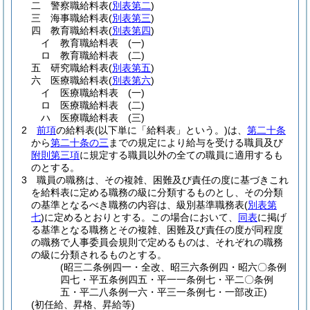
二
警察職給料表
(
別表第二
)
三
海事職給料表
(
別表第三
)
四
教育職給料表
(
別表第四
)
イ
教育職給料表
(一)
ロ
教育職給料表
(二)
五
研究職給料表
(
別表第五
)
六
医療職給料表
(
別表第六
)
イ
医療職給料表
(一)
ロ
医療職給料表
(二)
ハ
医療職給料表
(三)
2
前項
の給料表
(以下単に「給料表」という。)
は、
第二十条
から
第二十条の三
までの規定により給与を受ける職員及び
附則第三項
に規定する職員以外の全ての職員に適用するも
のとする。
3
職員の職務は、その複雑、困難及び責任の度に基づきこれ
を給料表に定める職務の級に分類するものとし、その分類
の基準となるべき職務の内容は、級別基準職務表
(
別表第
七
)
に定めるとおりとする。
この場合において、
同表
に掲げ
る基準となる職務とその複雑、困難及び責任の度が同程度
の職務で人事委員会規則で定めるものは、それぞれの職務
の級に分類されるものとする。
(昭三二条例四一・全改、昭三六条例四・昭六〇条例
四七・平五条例四五・平一一条例七・平二〇条例
五・平二八条例一六・平三一条例七・一部改正)
(初任給、昇格、昇給等)