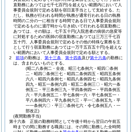
直勤務にあつては七千七百円)
を超えない範囲内において人
事委員会規則で定める額を宿日直手当として支給する。
た
だし、執務が行われる時間が執務が通常行われる日の執務
時間の二分の一に相当する時間である日で人事委員会規則
で定めるものに退庁時から引き続いて行われる宿直勤務に
あつては、その額は、七千五十円
(入院患者の病状の急変等
に対処するための医師の宿直勤務にあつては三万三千七百
五十円、人事委員会規則で定めるその他の特殊な業務を主
として行う宿直勤務にあつては一万千五百五十円)
を超えな
い範囲内において人事委員会規則で定める額とする。
2
前項
の勤務は、
第十三条
、
第十四条
及び
第十六条
の勤務に
は、含まれないものとする。
(昭二八条例二・全改、昭三七条例六・昭四〇条例
二・昭四〇条例三七・昭四二条例四五・昭四五条例
六八・昭四六条例七・昭四八条例四七・昭四九条例
四九・昭五一条例六四・昭五二条例三〇・昭六一条
例五二・平三条例三九・平四条例四一・平四条例五
六・平六条例五二・平七条例一六・平七条例五一・
平八条例四六・平九条例六三・平一〇条例五九・平
一一条例六〇・平三〇条例七六・令七条例五八・一
部改正)
(夜間勤務手当)
第十六条
正規の勤務時間として午後十時から翌日の午前五
時までの間に勤務する職員には、その間に勤務した全時間