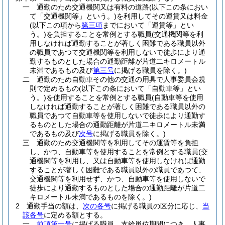
一
通勤のため交通機関又は有料の道路
(以下この条におい
て「交通機関等」という。)
を利用してその運賃又は料金
(以下この項から
第三項
までにおいて「運賃等」とい
う。)
を負担することを常例とする職員
(交通機関等を利
用しなければ通勤することが著しく困難である職員以外
の職員であつて交通機関等を利用しないで徒歩により通
勤するものとした場合の通勤距離が片道二キロメートル
未満であるもの及び
第三号
に掲げる職員を除く。)
二
通勤のため自動車その他の交通の用具で人事委員会規
則で定めるもの
(以下この条において「自動車等」とい
う。)
を使用することを常例とする職員
(自動車等を使用
しなければ通勤することが著しく困難である職員以外の
職員であつて自動車等を使用しないで徒歩により通勤す
るものとした場合の通勤距離が片道二キロメートル未満
であるもの及び
次号
に掲げる職員を除く。)
三
通勤のため交通機関等を利用してその運賃等を負担
し、かつ、自動車等を使用することを常例とする職員
(交
通機関等を利用し、又は自動車等を使用しなければ通勤
することが著しく困難である職員以外の職員であつて、
交通機関等を利用せず、かつ、自動車等を使用しないで
徒歩により通勤するものとした場合の通勤距離が片道二
キロメートル未満であるものを除く。)
2
通勤手当の額は、
次の各号
に掲げる職員の区分に応じ、
当
該各号
に定める額とする。
一
前項第一号
に掲げる職員 支給単位期間につき、人事