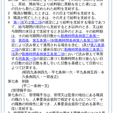
し、昇給、降給等により給料額に異動を生じた者には、そ
の日から新たに定められた給料を支給する。
2
職員が離職したときは、その日まで給料を支給する。
3
職員が死亡したときは、その月まで給料を支給する。
4
第一項
又は
第二項
の規定により給料を支給する場合であつ
て、給与期間の初日から支給するとき以外のとき、又は給
与期間の末日まで支給するとき以外のときは、その給料額
は、その給与期間の現日数から
勤務時間条例第三条第一
項
、
第四条
、
第五条第一項
(
勤務時間条例第八条第三項
の規
定により読み替えて適用される場合を含む。)
及び
第八条第
二項
の規定に基づく週休日並びに
勤務時間条例第三条第三
項
及び
勤務時間条例第五条第二項
において読み替えて準用
する
同条第一項
の規定に基づく勤務時間を割り振らない日
の日数の合計日数を差し引いた日数を基礎として日割りに
よつて計算する。
(昭四九条例四九・平七条例一六・平九条例五四・令
六条例四八・一部改正)
第七条
削除
(平二一条例一五)
(管理職手当)
第七条の二
管理職手当は、管理又は監督の地位にある職員
の職のうち、人事委員会規則で指定するものについて、そ
の職務の特殊性に基づき、人事委員会規則で定める基準に
従い支給する。