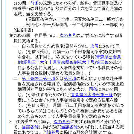
分の間、
前条
の規定にかかわらず、給料、管理職手当及び
扶養手当の月額の合計額に百分の十六を乗じて得た月額の
地域手当を支給する。
(昭四五条例六八・全改、昭五六条例三二・昭六〇条
例四七・平一八条例九・平二七条例一〇・一部改正)
(住居手当)
第九条の四
住居手当は、
次の各号
のいずれかに該当する職
員に支給する。
一
自ら居住するため住宅
(貸間を含む。
次号
において同
じ。)
を借り受け、月額一万二千円を超える家賃
(使用料
を含む。以下同じ。)
を支払つている職員
(
青森県公舎条
例
(昭和三十六年十月青森県条例第六十号)
第三条
の規定
による公舎に入居し、入居料を支払つている職員その他
人事委員会規則で定める職員を除く。)
二
第十条の二第一項
又は
第三項
の規定により単身赴任手
当を支給される職員で、配偶者
(届出をしないが事実上婚
姻関係と同様の事情にある者を含む。
同条
において同
じ。)
が居住するための住宅
(
青森県公舎条例第三条
の規
定による公舎その他人事委員会規則で定める住宅を除
く。)
を借り受け、月額一万二千円を超える家賃を支払つ
ているもの又はこれらのものとの権衡上必要があると認
められるものとして人事委員会規則で定めるもの
2
住居手当の月額は、
次の各号
に掲げる職員の区分に応じ
て、
当該各号
に掲げる額
(
当該各号
のいずれにも該当する職
員にあつては、
当該各号
に掲げる額の合計額)
とする。