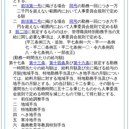
とする。
一
前項第一号
に掲げる場合
同号
の勤務一回につき一万
二千円を超えない範囲内において人事委員会規則で定め
る額
二
前項第二号
に掲げる場合
同号
の勤務一回につき六千
円を超えない範囲内において人事委員会規則で定める額
3
前二項
に規定するもののほか、管理職員特別勤務手当の支
給に関し必要な事項は、人事委員会規則で定める。
(平三条例三九・追加、平七条例一六・平一一条例
七・平二〇条例五・平二七条例一〇・令六条例四
八・令七条例八・一部改正)
(勤務一時間当たりの給与額)
第十七条
第十三条
、
第十四条
及び
第十六条
に規定する勤務
一時間当たりの給与額は、給料月額及び次に掲げる給与の
月額
(地域手当、特地勤務手当及びへき地手当の月額につい
ては、給料月額に対する地域手当、特地勤務手当及びへき
地手当の月額とする。)
の合計額に十二を乗じ、その額を一
週間当たりの勤務時間に五十二を乗じたものから人事委員
会規則で定める時間を減じたもので除して得た額とする。
一
初任給調整手当
二
地域手当
三
特地勤務手当
四
へき地手当
五
寒冷地手当
六
義務教育等教員特別手当