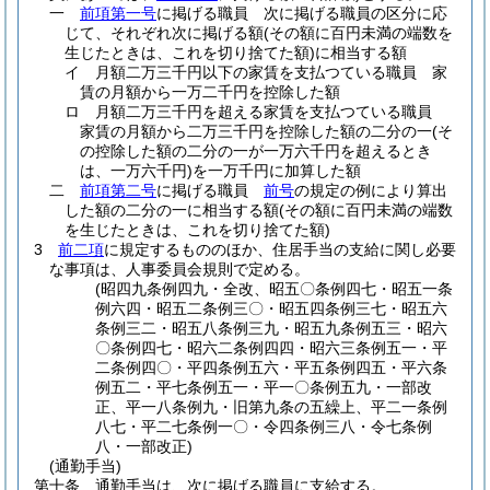
一
前項第一号
に掲げる職員 次に掲げる職員の区分に応
じて、それぞれ次に掲げる額
(その額に百円未満の端数を
生じたときは、これを切り捨てた額)
に相当する額
イ
月額二万三千円以下の家賃を支払つている職員 家
賃の月額から一万二千円を控除した額
ロ
月額二万三千円を超える家賃を支払つている職員
家賃の月額から二万三千円を控除した額の二分の一
(そ
の控除した額の二分の一が一万六千円を超えるとき
は、一万六千円)
を一万千円に加算した額
二
前項第二号
に掲げる職員
前号
の規定の例により算出
した額の二分の一に相当する額
(その額に百円未満の端数
を生じたときは、これを切り捨てた額)
3
前二項
に規定するもののほか、住居手当の支給に関し必要
な事項は、人事委員会規則で定める。
(昭四九条例四九・全改、昭五〇条例四七・昭五一条
例六四・昭五二条例三〇・昭五四条例三七・昭五六
条例三二・昭五八条例三九・昭五九条例五三・昭六
〇条例四七・昭六二条例四四・昭六三条例五一・平
二条例四〇・平四条例五六・平五条例四五・平六条
例五二・平七条例五一・平一〇条例五九・一部改
正、平一八条例九・旧第九条の五繰上、平二一条例
八七・平二七条例一〇・令四条例三八・令七条例
八・一部改正)
(通勤手当)
第十条
通勤手当は、次に掲げる職員に支給する。