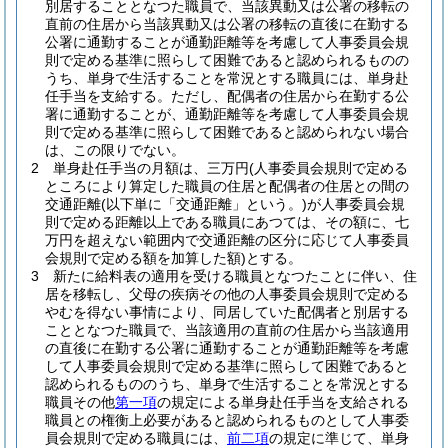
別居することとなつた職員で、当該異動又は公署の移転の
直前の住居から当該異動又は公署の移転の直後に在勤する
公署に通勤することが通勤距離等を考慮して人事委員会規
則で定める基準に照らして困難であると認められるものの
うち、単身で生活することを常況とする職員には、単身赴
任手当を支給する。
ただし、配偶者の住居から在勤する公
署に通勤することが、通勤距離等を考慮して人事委員会規
則で定める基準に照らして困難であると認められない場合
は、この限りでない。
2
単身赴任手当の月額は、三万円
(人事委員会規則で定める
ところにより算定した職員の住居と配偶者の住居との間の
交通距離
(以下単に「交通距離」という。)
が人事委員会規
則で定める距離以上である職員にあつては、その額に、七
万円を超えない範囲内で交通距離の区分に応じて人事委員
会規則で定める額を加算した額)
とする。
3
新たに給料表の適用を受ける職員となつたことに伴い、住
居を移転し、父母の疾病その他の人事委員会規則で定める
やむを得ない事情により、同居していた配偶者と別居する
こととなつた職員で、当該適用の直前の住居から当該適用
の直後に在勤する公署に通勤することが通勤距離等を考慮
して人事委員会規則で定める基準に照らして困難であると
認められるもののうち、単身で生活することを常況とする
職員その他
第一項
の規定による単身赴任手当を支給される
職員との権衡上必要があると認められるものとして人事委
員会規則で定める職員には、
前二項
の規定に準じて、単身