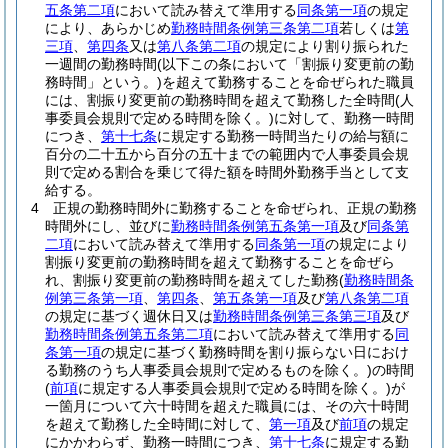
五条第二項
において読み替えて準用する
同条第一項
の規定
により、あらかじめ
勤務時間条例第三条第二項
若しくは
第
三項
、
第四条
又は
第八条第二項
の規定により割り振られた
一週間の勤務時間
(以下この条において「割振り変更前の勤
務時間」という。)
を超えて勤務することを命ぜられた職員
には、割振り変更前の勤務時間を超えて勤務した全時間
(人
事委員会規則で定める時間を除く。)
に対して、勤務一時間
につき、
第十七条
に規定する勤務一時間当たりの給与額に
百分の二十五から百分の五十までの範囲内で人事委員会規
則で定める割合を乗じて得た額を時間外勤務手当として支
給する。
4
正規の勤務時間外に勤務することを命ぜられ、正規の勤務
時間外にし、並びに
勤務時間条例第五条第一項
及び
同条第
二項
において読み替えて準用する
同条第一項
の規定により
割振り変更前の勤務時間を超えて勤務することを命ぜら
れ、割振り変更前の勤務時間を超えてした勤務
(
勤務時間条
例第三条第一項
、
第四条
、
第五条第一項
及び
第八条第二項
の規定に基づく週休日又は
勤務時間条例第三条第三項
及び
勤務時間条例第五条第二項
において読み替えて準用する
同
条第一項
の規定に基づく勤務時間を割り振らない日におけ
る勤務のうち人事委員会規則で定めるものを除く。)
の時間
(
前項
に規定する人事委員会規則で定める時間を除く。)
が
一箇月について六十時間を超えた職員には、その六十時間
を超えて勤務した全時間に対して、
第一項
及び
前項
の規定
にかかわらず、勤務一時間につき、
第十七条
に規定する勤