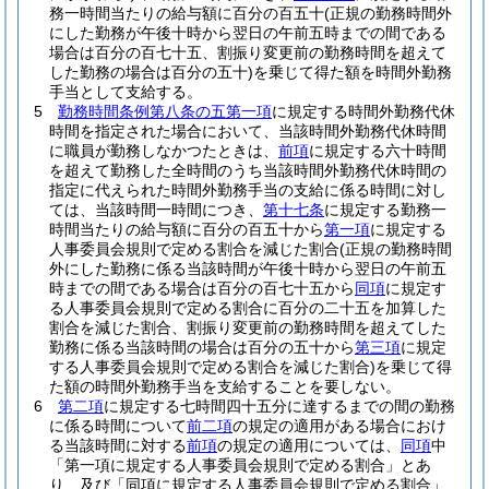
務一時間当たりの給与額に百分の百五十
(正規の勤務時間外
にした勤務が午後十時から翌日の午前五時までの間である
場合は百分の百七十五、割振り変更前の勤務時間を超えて
した勤務の場合は百分の五十)
を乗じて得た額を時間外勤務
手当として支給する。
5
勤務時間条例第八条の五第一項
に規定する時間外勤務代休
時間を指定された場合において、当該時間外勤務代休時間
に職員が勤務しなかつたときは、
前項
に規定する六十時間
を超えて勤務した全時間のうち当該時間外勤務代休時間の
指定に代えられた時間外勤務手当の支給に係る時間に対し
ては、当該時間一時間につき、
第十七条
に規定する勤務一
時間当たりの給与額に百分の百五十から
第一項
に規定する
人事委員会規則で定める割合を減じた割合
(正規の勤務時間
外にした勤務に係る当該時間が午後十時から翌日の午前五
時までの間である場合は百分の百七十五から
同項
に規定す
る人事委員会規則で定める割合に百分の二十五を加算した
割合を減じた割合、割振り変更前の勤務時間を超えてした
勤務に係る当該時間の場合は百分の五十から
第三項
に規定
する人事委員会規則で定める割合を減じた割合)
を乗じて得
た額の時間外勤務手当を支給することを要しない。
6
第二項
に規定する七時間四十五分に達するまでの間の勤務
に係る時間について
前二項
の規定の適用がある場合におけ
る当該時間に対する
前項
の規定の適用については、
同項
中
「第一項に規定する人事委員会規則で定める割合」とあ
り、及び「同項に規定する人事委員会規則で定める割合」