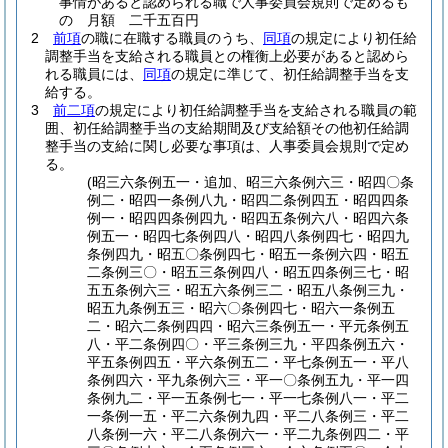
事情があると認められる職で人事委員会規則で定めるも
の 月額 二千五百円
2
前項
の職に在職する職員のうち、
同項
の規定により初任給
調整手当を支給される職員との権衡上必要があると認めら
れる職員には、
同項
の規定に準じて、初任給調整手当を支
給する。
3
前二項
の規定により初任給調整手当を支給される職員の範
囲、初任給調整手当の支給期間及び支給額その他初任給調
整手当の支給に関し必要な事項は、人事委員会規則で定め
る。
(昭三六条例五一・追加、昭三六条例六三・昭四〇条
例二・昭四一条例八九・昭四二条例四五・昭四四条
例一・昭四四条例四九・昭四五条例六八・昭四六条
例五一・昭四七条例四八・昭四八条例四七・昭四九
条例四九・昭五〇条例四七・昭五一条例六四・昭五
二条例三〇・昭五三条例四八・昭五四条例三七・昭
五五条例六三・昭五六条例三二・昭五八条例三九・
昭五九条例五三・昭六〇条例四七・昭六一条例五
二・昭六二条例四四・昭六三条例五一・平元条例五
八・平二条例四〇・平三条例三九・平四条例五六・
平五条例四五・平六条例五二・平七条例五一・平八
条例四六・平九条例六三・平一〇条例五九・平一四
条例九二・平一五条例七一・平一七条例八一・平二
一条例一五・平二六条例九四・平二八条例三・平二
八条例一六・平二八条例六一・平二九条例四二・平