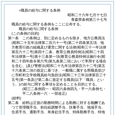
○職員の給与に関する条例
昭和二十六年七月十七日
青森県条例第三十七号
職員の給与に関する条例をここに公布する。
職員の給与に関する条例
(この条例の目的)
第一条
この条例は、別に定めるものを除き、地方公務員法
(昭和二十五年法律第二百六十一号)
第二十四条第五項、地
方教育行政の組織及び運営に関する法律
(昭和三十一年法律
第百六十二号)
第四十二条、教育公務員特例法
(昭和二十四
年法律第一号)
第十三条第一項
(教育公務員特例法施行令
(昭
和二十四年政令第六号)
第九条第二項において準用する場合
を含む。)
及び警察法
(昭和二十九年法律第百六十二号)
第五
十六条第二項の規定に基づき、一般職に属する県職員並び
に市町村立学校職員給与負担法
(昭和二十三年法律第百三十
五号)
第一条及び第二条に規定する職員
(以下「職員」とい
う。)
の給与に関する事項を定めることを目的とする。
(昭三二条例四一・昭四六条例四九・平一六条例七・
平二八条例一六・一部改正)
(給料)
第二条
給料は正規の勤務時間による勤務に対する報酬であ
つて管理職手当、初任給調整手当、扶養手当、地域手当、
住居手当、通勤手当、単身赴任手当、特殊勤務手当、特地