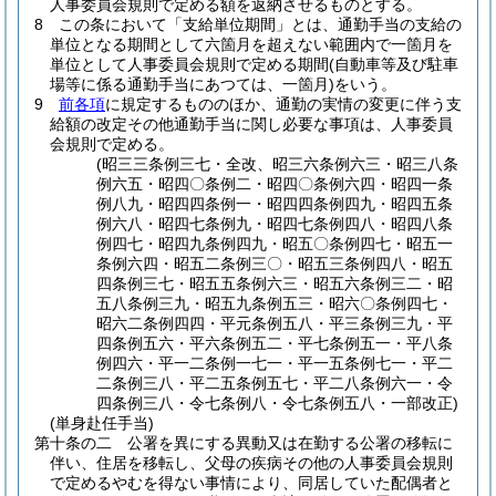
人事委員会規則で定める額を返納させるものとする。
8
この条において「支給単位期間」とは、通勤手当の支給の
単位となる期間として六箇月を超えない範囲内で一箇月を
単位として人事委員会規則で定める期間
(自動車等及び駐車
場等に係る通勤手当にあつては、一箇月)
をいう。
9
前各項
に規定するもののほか、通勤の実情の変更に伴う支
給額の改定その他通勤手当に関し必要な事項は、人事委員
会規則で定める。
(昭三三条例三七・全改、昭三六条例六三・昭三八条
例六五・昭四〇条例二・昭四〇条例六四・昭四一条
例八九・昭四四条例一・昭四四条例四九・昭四五条
例六八・昭四七条例九・昭四七条例四八・昭四八条
例四七・昭四九条例四九・昭五〇条例四七・昭五一
条例六四・昭五二条例三〇・昭五三条例四八・昭五
四条例三七・昭五五条例六三・昭五六条例三二・昭
五八条例三九・昭五九条例五三・昭六〇条例四七・
昭六二条例四四・平元条例五八・平三条例三九・平
四条例五六・平六条例五二・平七条例五一・平八条
例四六・平一二条例一七一・平一五条例七一・平二
二条例三八・平二五条例五七・平二八条例六一・令
四条例三八・令七条例八・令七条例五八・一部改正)
(単身赴任手当)
第十条の二
公署を異にする異動又は在勤する公署の移転に
伴い、住居を移転し、父母の疾病その他の人事委員会規則
で定めるやむを得ない事情により、同居していた配偶者と