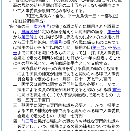
2
管理職手当の額は、その職員の属する職務の級における最
高の号給の給料月額の百分の二十五を超えない範囲内にお
いて人事委員会規則で定める額とする。
(昭三七条例六・全改、平一九条例一三・一部改正)
(初任給調整手当)
第七条の三
次の各号
に掲げる職に新たに採用された職員に
は、
当該各号
に定める額を超えない範囲内の額を、
第一号
から
第三号
までに掲げる職に係るものにあつては採用の日
から三十五年以内、
第四号
に掲げる職に係るものにあつて
は採用の日から五年以内の期間、採用の日
(
第一号
から
第三
号
までに掲げる職に係るものにあつては、採用後人事委員
会規則で定める期間を経過した日)
から一年を経過するごと
にその額を減じて、初任給調整手当として支給する。
一
医療職給料表
(一)
の適用を受ける職員の職のうち採用
による欠員の補充が困難であると認められる職で人事委
員会規則で定めるもの 月額 四十一万七千六百円
二
医学又は歯学に関する専門的知識を必要とし、かつ、
採用による欠員の補充が困難であると認められる職
(
前号
に掲げる職を除く。)
で人事委員会規則で定めるもの 月
額 五万二千百円
三
獣医学に関する専門的知識を必要とし、かつ、採用に
よる欠員の補充が困難であると認められる職で人事委員
会規則で定めるもの 月額 七万円
四
前三号
に掲げる職以外の職のうち特殊な専門的知識を
必要とし、かつ、採用による欠員の補充について特別の