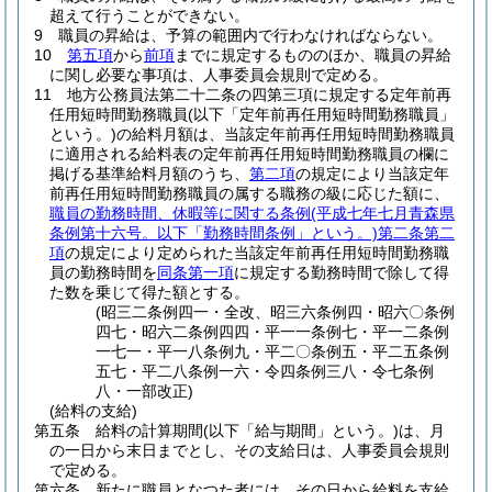
超えて行うことができない。
9
職員の昇給は、予算の範囲内で行わなければならない。
10
第五項
から
前項
までに規定するもののほか、職員の昇給
に関し必要な事項は、人事委員会規則で定める。
11
地方公務員法第二十二条の四第三項に規定する定年前再
任用短時間勤務職員
(以下「定年前再任用短時間勤務職員」
という。)
の給料月額は、当該定年前再任用短時間勤務職員
に適用される給料表の定年前再任用短時間勤務職員の欄に
掲げる基準給料月額のうち、
第二項
の規定により当該定年
前再任用短時間勤務職員の属する職務の級に応じた額に、
職員の勤務時間、休暇等に関する条例
(平成七年七月青森県
条例第十六号。以下「勤務時間条例」という。)
第二条第二
項
の規定により定められた当該定年前再任用短時間勤務職
員の勤務時間を
同条第一項
に規定する勤務時間で除して得
た数を乗じて得た額とする。
(昭三二条例四一・全改、昭三六条例四・昭六〇条例
四七・昭六二条例四四・平一一条例七・平一二条例
一七一・平一八条例九・平二〇条例五・平二五条例
五七・平二八条例一六・令四条例三八・令七条例
八・一部改正)
(給料の支給)
第五条
給料の計算期間
(以下「給与期間」という。)
は、月
の一日から末日までとし、その支給日は、人事委員会規則
で定める。
第六条
新たに職員となつた者には、その日から給料を支給