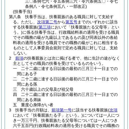
三〇条例七六・令五条例三六・令六条例五〇・令七
条例八・令七条例五八・一部改正)
(扶養手当)
第八条
扶養手当は、扶養親族のある職員に対して支給す
る。
ただし、
次項第二号
から
第五号
までのいずれかに該当
する扶養親族
(
第三項
において「扶養親族たる父母等」とい
う。)
に係る扶養手当は、行政職給料表の適用を受ける職員
でその職務の級が九級以上であるもの及び同表以外の各給
料表の適用を受ける職員でその職務の級がこれに相当する
ものとして人事委員会規則で定める職員に対しては、支給
しない。
2
前項
の扶養親族とは次に掲げる者で、他に生計の途がなく
主としてその職員の扶養を受けているものをいう。
一
二十二歳に達する日以後の最初の三月三十一日までの
間にある子
二
二十二歳に達する日以後の最初の三月三十一日までの
間にある孫
三
六十歳以上の父母及び祖父母
四
二十二歳に達する日以後の最初の三月三十一日までの
間にある弟妹
五
重度心身障がい者
3
扶養手当の月額は、
前項第一号
に該当する扶養親族
(
次項
において「扶養親族たる子」という。)
については一人につ
き一万三千円、扶養親族たる父母等については一人につき
六千五百円
(行政職給料表の適用を受ける職員でその職務の