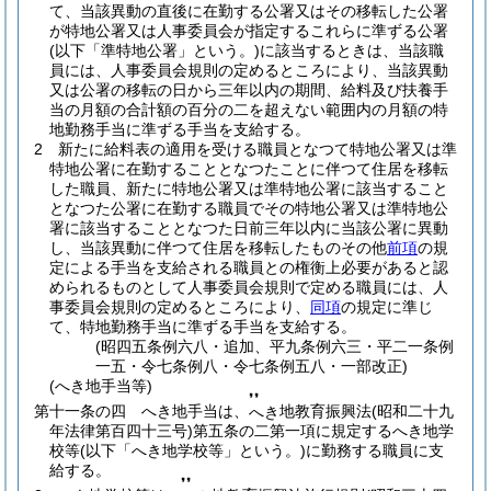
て、当該異動の直後に在勤する公署又はその移転した公署
が特地公署又は人事委員会が指定するこれらに準ずる公署
(以下「準特地公署」という。)
に該当するときは、当該職
員には、人事委員会規則の定めるところにより、当該異動
又は公署の移転の日から三年以内の期間、給料及び扶養手
当の月額の合計額の百分の二を超えない範囲内の月額の特
地勤務手当に準ずる手当を支給する。
2
新たに給料表の適用を受ける職員となつて特地公署又は準
特地公署に在勤することとなつたことに伴つて住居を移転
した職員、新たに特地公署又は準特地公署に該当すること
となつた公署に在勤する職員でその特地公署又は準特地公
署に該当することとなつた日前三年以内に当該公署に異動
し、当該異動に伴つて住居を移転したものその他
前項
の規
定による手当を支給される職員との権衡上必要があると認
められるものとして人事委員会規則で定める職員には、人
事委員会規則の定めるところにより、
同項
の規定に準じ
て、特地勤務手当に準ずる手当を支給する。
(昭四五条例六八・追加、平九条例六三・平二一条例
一五・令七条例八・令七条例五八・一部改正)
(へき地手当等)
❜❜
第十一条の四
へき地手当は、
地教育振興法
(昭和二十九
へき
年法律第百四十三号)
第五条の二第一項に規定するへき地学
校等
(以下「へき地学校等」という。)
に勤務する職員に支
給する。
❜❜