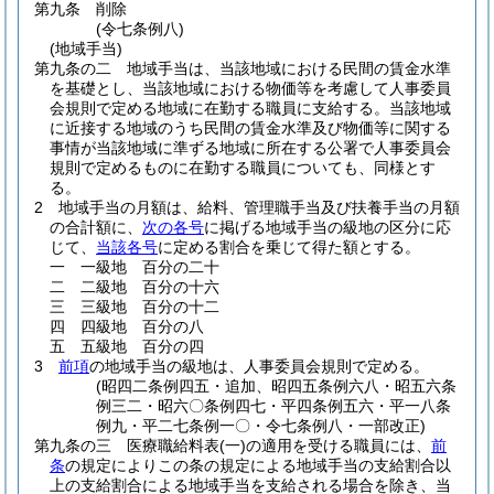
第九条
削除
(令七条例八)
(地域手当)
第九条の二
地域手当は、当該地域における民間の賃金水準
を基礎とし、当該地域における物価等を考慮して人事委員
会規則で定める地域に在勤する職員に支給する。
当該地域
に近接する地域のうち民間の賃金水準及び物価等に関する
事情が当該地域に準ずる地域に所在する公署で人事委員会
規則で定めるものに在勤する職員についても、同様とす
る。
2
地域手当の月額は、給料、管理職手当及び扶養手当の月額
の合計額に、
次の各号
に掲げる地域手当の級地の区分に応
じて、
当該各号
に定める割合を乗じて得た額とする。
一
一級地 百分の二十
二
二級地 百分の十六
三
三級地 百分の十二
四
四級地 百分の八
五
五級地 百分の四
3
前項
の地域手当の級地は、人事委員会規則で定める。
(昭四二条例四五・追加、昭四五条例六八・昭五六条
例三二・昭六〇条例四七・平四条例五六・平一八条
例九・平二七条例一〇・令七条例八・一部改正)
第九条の三
医療職給料表
(一)
の適用を受ける職員には、
前
条
の規定によりこの条の規定による地域手当の支給割合以
上の支給割合による地域手当を支給される場合を除き、当