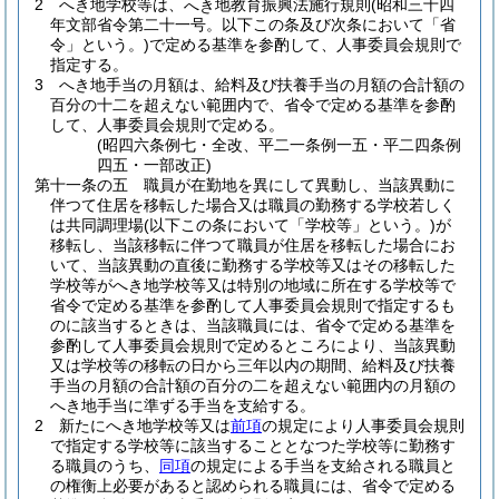
2
へき地学校等は、
地教育振興法施行規則
(昭和三十四
へき
年文部省令第二十一号。以下この条及び次条において「省
令」という。)
で定める基準を参酌して、人事委員会規則で
指定する。
3
へき地手当の月額は、給料及び扶養手当の月額の合計額の
百分の十二を超えない範囲内で、省令で定める基準を参酌
して、人事委員会規則で定める。
(昭四六条例七・全改、平二一条例一五・平二四条例
四五・一部改正)
第十一条の五
職員が在勤地を異にして異動し、当該異動に
伴つて住居を移転した場合又は職員の勤務する学校若しく
は共同調理場
(以下この条において「学校等」という。)
が
移転し、当該移転に伴つて職員が住居を移転した場合にお
いて、当該異動の直後に勤務する学校等又はその移転した
学校等がへき地学校等又は特別の地域に所在する学校等で
省令で定める基準を参酌して人事委員会規則で指定するも
のに該当するときは、当該職員には、省令で定める基準を
参酌して人事委員会規則で定めるところにより、当該異動
又は学校等の移転の日から三年以内の期間、給料及び扶養
手当の月額の合計額の百分の二を超えない範囲内の月額の
へき地手当に準ずる手当を支給する。
2
新たにへき地学校等又は
前項
の規定により人事委員会規則
で指定する学校等に該当することとなつた学校等に勤務す
る職員のうち、
同項
の規定による手当を支給される職員と
の権衡上必要があると認められる職員には、省令で定める