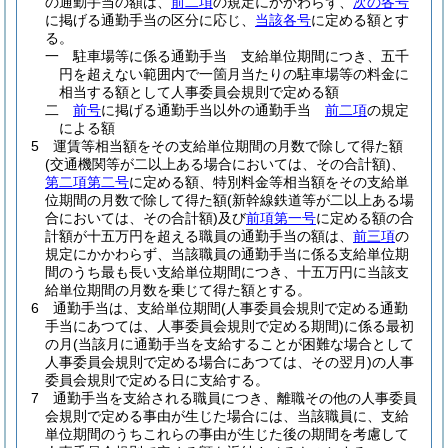
の通勤手当の額は、
前二項
の規定にかかわらず、
次の各号
に掲げる通勤手当の区分に応じ、
当該各号
に定める額とす
る。
一
駐車場等に係る通勤手当 支給単位期間につき、五千
円を超えない範囲内で一箇月当たりの駐車場等の料金に
相当する額として人事委員会規則で定める額
二
前号
に掲げる通勤手当以外の通勤手当
前二項
の規定
による額
5
運賃等相当額をその支給単位期間の月数で除して得た額
(交通機関等が二以上ある場合においては、その合計額)
、
第二項第二号
に定める額、特別料金等相当額をその支給単
位期間の月数で除して得た額
(新幹線鉄道等が二以上ある場
合においては、その合計額)
及び
前項第一号
に定める額の合
計額が十五万円を超える職員の通勤手当の額は、
前三項
の
規定にかかわらず、当該職員の通勤手当に係る支給単位期
間のうち最も長い支給単位期間につき、十五万円に当該支
給単位期間の月数を乗じて得た額とする。
6
通勤手当は、支給単位期間
(人事委員会規則で定める通勤
手当にあつては、人事委員会規則で定める期間)
に係る最初
の月
(当該月に通勤手当を支給することが困難な場合として
人事委員会規則で定める場合にあつては、その翌月)
の人事
委員会規則で定める日に支給する。
7
通勤手当を支給される職員につき、離職その他の人事委員
会規則で定める事由が生じた場合には、当該職員に、支給
単位期間のうちこれらの事由が生じた後の期間を考慮して