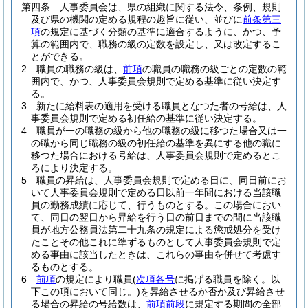
第四条
人事委員会は、県の組織に関する法令、条例、規則
及び県の機関の定める規程の趣旨に従い、並びに
前条第三
項
の規定に基づく分類の基準に適合するように、かつ、予
算の範囲内で、職務の級の定数を設定し、又は改定するこ
とができる。
2
職員の職務の級は、
前項
の職員の職務の級ごとの定数の範
囲内で、かつ、人事委員会規則で定める基準に従い決定す
る。
3
新たに給料表の適用を受ける職員となつた者の号給は、人
事委員会規則で定める初任給の基準に従い決定する。
4
職員が一の職務の級から他の職務の級に移つた場合又は一
の職から同じ職務の級の初任給の基準を異にする他の職に
移つた場合における号給は、人事委員会規則で定めるとこ
ろにより決定する。
5
職員の昇給は、人事委員会規則で定める日に、同日前にお
いて人事委員会規則で定める日以前一年間における当該職
員の勤務成績に応じて、行うものとする。
この場合におい
て、同日の翌日から昇給を行う日の前日までの間に当該職
員が地方公務員法第二十九条の規定による懲戒処分を受け
たことその他これに準ずるものとして人事委員会規則で定
める事由に該当したときは、これらの事由を併せて考慮す
るものとする。
6
前項
の規定により職員
(
次項各号
に掲げる職員を除く。以
下この項において同じ。)
を昇給させるか否か及び昇給させ
る場合の昇給の号給数は、
前項前段
に規定する期間の全部