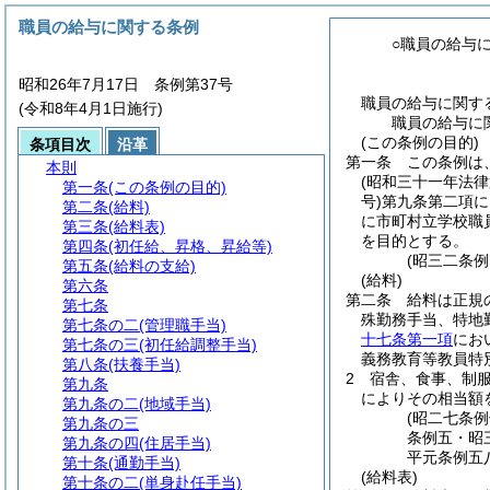
職員の給与に関する条例
○職員の給与
昭和26年7月17日 条例第37号
職員の給与に関す
(令和8年4月1日施行)
職員の給与に
(この条例の目的)
条項目次
沿革
第一条
この条例は
本則
(昭和三十一年法律
第一条
(この条例の目的)
号)
第九条第二項に
第二条
(給料)
に市町村立学校職
第三条
(給料表)
を目的とする。
第四条
(初任給、昇格、昇給等)
(昭三二条
第五条
(給料の支給)
(給料)
第六条
第二条
給料は正規
第七条
殊勤務手当、特地
第七条の二
(管理職手当)
十七条第一項
にお
第七条の三
(初任給調整手当)
義務教育等教員特
第八条
(扶養手当)
2
宿舎、食事、制
第九条
によりその相当額
第九条の二
(地域手当)
(昭二七条
第九条の三
条例五・昭
第九条の四
(住居手当)
平元条例五
第十条
(通勤手当)
(給料表)
第十条の二
(単身赴任手当)