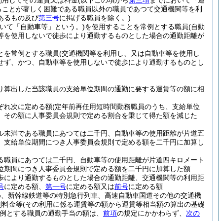
利用してその運賃又は料金
(以下この項から
第三項
までにおいて「運
ることが著しく困難である職員以外の職員であつて交通機関等を利
あるもの及び
第三号
に掲げる職員を除く。)
おいて「自動車等」という。)
を使用することを常例とする職員
(自動
等を使用しないで徒歩により通勤するものとした場合の通勤距離が
とを常例とする職員
(交通機関等を利用し、又は自動車等を使用し
せず、かつ、自動車等を使用しないで徒歩により通勤するものとし
り算出した当該職員の支給単位期間の通勤に要する運賃等の額に相
ぞれ次に定める額
(定年前再任用短時間勤務職員のうち、支給単位
、その額に人事委員会規則で定める割合を乗じて得た額を減じた
ル未満である職員にあつては二千円、自動車等の使用距離が片道五
、支給単位期間につき人事委員会規則で定める額を二千円に加算し
る職員にあつては二千円、自動車等の使用距離が片道四キロメート
位期間につき人事委員会規則で定める額を二千円に加算した額
歩により通勤するものとした場合の通勤距離、交通機関等の利用距
号
に定める額、
第一号
に定める額又は
前号
に定める額
め、新幹線鉄道等の特別急行列車、高速自動車国道その他の交通機
別料金等
(その利用に係る運賃等の額から運賃等相当額の算出の基礎
例とする職員の通勤手当の額は、
前項
の規定にかかわらず、
次の