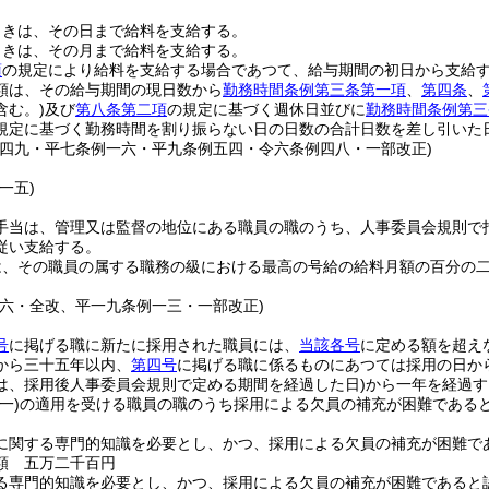
ときは、その日まで給料を支給する。
ときは、その月まで給料を支給する。
項
の規定により給料を支給する場合であつて、給与期間の初日から支給
額は、その給与期間の現日数から
勤務時間条例第三条第一項
、
第四条
、
含む。)
及び
第八条第二項
の規定に基づく週休日並びに
勤務時間条例第三
規定に基づく勤務時間を割り振らない日の日数の合計日数を差し引いた
例四九・平七条例一六・平九条例五四・令六条例四八・一部改正)
一五)
手当は、管理又は監督の地位にある職員の職のうち、人事委員会規則で
従い支給する。
は、その職員の属する職務の級における最高の号給の給料月額の百分の
例六・全改、平一九条例一三・一部改正)
号
に掲げる職に新たに採用された職員には、
当該各号
に定める額を超え
から三十五年以内、
第四号
に掲げる職に係るものにあつては採用の日か
は、採用後人事委員会規則で定める期間を経過した日)
から一年を経過す
(一)
の適用を受ける職員の職のうち採用による欠員の補充が困難である
に関する専門的知識を必要とし、かつ、採用による欠員の補充が困難で
額 五万二千百円
る専門的知識を必要とし、かつ、採用による欠員の補充が困難であると