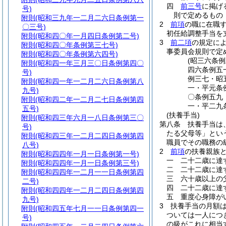
四
前三号
に掲げ
号)
則で定めるもの
附則
(昭和三九年一二月二六日条例第一
2
前項
の職に在職
〇三号)
初任給調整手当を
附則
(昭和四〇年一月四日条例第二号)
3
前二項
の規定に
附則
(昭和四〇年条例第三七号)
事委員会規則で定
附則
(昭和四〇年条例第六四号)
(昭三六条
附則
(昭和四一年三月三〇日条例第四〇
四六条例五
号)
例三七・昭
附則
(昭和四一年一二月二六日条例第八
一・平元条
九号)
〇条例五九
附則
(昭和四二年一二月二七日条例第四
一・平二九
五号)
(扶養手当)
附則
(昭和四三年六月一八日条例第三〇
第八条
扶養手当は
号)
たる父母等」とい
附則
(昭和四三年一二月二四日条例第四
職員でその職務の
八号)
2
前項
の扶養親族
附則
(昭和四四年一月一日条例第一号)
一
二十二歳に達
附則
(昭和四四年一月一日条例第三号)
二
二十二歳に達
附則
(昭和四四年一二月一一日条例第四
三
六十歳以上の
二号)
四
二十二歳に達
附則
(昭和四四年一二月二四日条例第四
五
重度心身障が
九号)
3
扶養手当の月額
附則
(昭和四五年七月一一日条例第四一
ついては一人につ
号)
の級がこれに相当