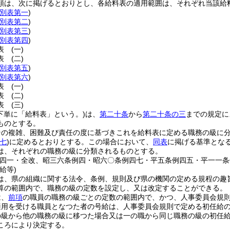
類は、次に掲げるとおりとし、各給料表の適用範囲は、それぞれ当該給
別表第一
)
別表第二
)
別表第三
)
別表第四
)
料表
(一)
料表
(二)
別表第五
)
別表第六
)
料表
(一)
料表
(二)
料表
(三)
下単に「給料表」という。)
は、
第二十条
から
第二十条の三
までの規定に
ものとする。
その複雑、困難及び責任の度に基づきこれを給料表に定める職務の級に
七
)
に定めるとおりとする。
この場合において、
同表
に掲げる基準とな
は、それぞれの職務の級に分類されるものとする。
例四一・全改、昭三六条例四・昭六〇条例四七・平五条例四五・平一一条
給等)
は、県の組織に関する法令、条例、規則及び県の機関の定める規程の趣
算の範囲内で、職務の級の定数を設定し、又は改定することができる。
は、
前項
の職員の職務の級ごとの定数の範囲内で、かつ、人事委員会規
適用を受ける職員となつた者の号給は、人事委員会規則で定める初任給
の級から他の職務の級に移つた場合又は一の職から同じ職務の級の初任
ころにより決定する。