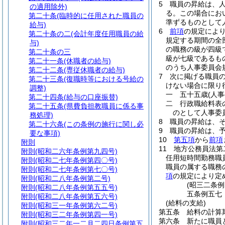
5
職員の昇給は、
の適用除外)
る。
この場合にお
第二十条
(臨時的に任用された職員の
準ずるものとして
給与)
6
前項
の規定によ
第二十条の二
(会計年度任用職員の給
規定する期間の全
与)
の職務の級が四級
第二十条の三
級が七級であるも
第二十一条
(休職者の給与)
のうち人事委員会
第二十二条
(専従休職者の給与)
7
次に掲げる職員
第二十三条
(復職時等における号給の
けない場合に限り
調整)
一
五十五歳
(人
第二十四条
(給与の口座振替)
二
行政職給料表
第二十五条
(県費負担教職員に係る事
のとして人事委
務処理)
8
職員の昇給は、
第二十六条
(この条例の施行に関し必
9
職員の昇給は、
要な事項)
10
第五項
から
前項
附則
11
地方公務員法第
附則
(昭和二六年条例第九四号)
任用短時間勤務職
附則
(昭和二七年条例第四〇号)
職員の属する職務
附則
(昭和二七年条例第七〇号)
項
の規定により定
附則
(昭和二八年条例第二号)
(昭三二条
附則
(昭和二八年条例第五五号)
五条例五七
附則
(昭和二八年条例第五六号)
(給料の支給)
附則
(昭和三一年条例第六二号)
第五条
給料の計算
附則
(昭和三二年条例第四一号)
第六条
新たに職員
附則
(昭和三二年一二月二四日条例第五