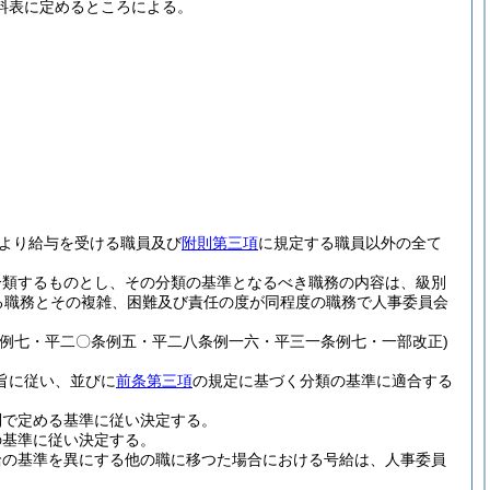
料表に定めるところによる。
より給与を受ける職員及び
附則第三項
に規定する職員以外の全て
分類するものとし、その分類の基準となるべき職務の内容は、級別
る職務とその複雑、困難及び責任の度が同程度の職務で人事委員会
例七・平二〇条例五・平二八条例一六・平三一条例七・一部改正)
旨に従い、並びに
前条第三項
の規定に基づく分類の基準に適合する
則で定める基準に従い決定する。
の基準に従い決定する。
給の基準を異にする他の職に移つた場合における号給は、人事委員