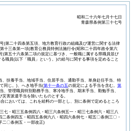
昭和二十六年七月十七日
青森県条例第三十七号
号)
第二十四条第五項、地方教育行政の組織及び運営に関する法律
第十三条第一項
(教育公務員特例法施行令
(昭和二十四年政令第六
号)
第五十六条第二項の規定に基づき、一般職に属する県職員並び
する職員
(以下「職員」という。)
の給与に関する事項を定めること
当、扶養手当、地域手当、住居手当、通勤手当、単身赴任手当、特
て同じ。)
、へき地手当
(
第十一条の五
の規定による手当を含む。
第
当、管理職員特別勤務手当、寒冷地手当、期末手当、勤勉手当、
び災害派遣手当を除いたものとする。
場合においては、これを給料の一部とし、別に条例で定めるところ
例三七・昭三五条例四八・昭三六条例五一・昭三七条例六・昭三八
四二条例四五・昭四五条例六八・昭四六条例七・昭五〇条例三〇・
平二〇条例五・一部改正)