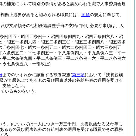
員の補充について特別の事情があると認められる職で人事委員会規
の権衡上必要があると認められる職員には、
同項
の規定に準じて、
間及び支給額その他初任給調整手当の支給に関し必要な事項は、人
二条例四五・昭四四条例一・昭四四条例四九・昭四五条例六八・昭
七・昭五一条例六四・昭五二条例三〇・昭五三条例四八・昭五四条
六〇条例四七・昭六一条例五二・昭六二条例四四・昭六三条例五
平六条例五二・平七条例五一・平八条例四六・平九条例六三・平一
・平二六条例九四・平二八条例三・平二八条例一六・平二八条例六
・令七条例五八・一部改正)
号
までのいずれかに該当する扶養親族
(
第三項
において「扶養親族
級が九級以上であるもの及び同表以外の各給料表の適用を受ける
、支給しない。
けているものをいう。
う。)
については一人につき一万三千円、扶養親族たる父母等に
であるもの及び同表以外の各給料表の適用を受ける職員でその職務
する。