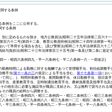
に関する条例
る条例をここに公布する。
関する条例
、別に定めるものを除き、地方公務員法
(昭和二十五年法律第二百六十一
第百六十二号)
第四十二条、教育公務員特例法
(昭和二十四年法律第一号)
おいて準用する場合を含む。)
及び警察法
(昭和二十九年法律第百六十二
員給与負担法
(昭和二十三年法律第百三十五号)
第一条及び第二条に規定
例四一・昭四六条例四九・平一六条例七・平二八条例一六・一部改正)
の勤務時間による勤務に対する報酬であつて管理職手当、初任給調整手
勤務手当
(
第十一条の三
の規定による手当を含む。
第十七条第一項
におい
いて同じ。)
、時間外勤務手当、夜間勤務手当、休日勤務手当、宿日直手
別手当、産業教育手当、定時制通信教育手当、農林漁業普及指導手当及
服その他生活に必要な施設等が職員に支給され、又は無料で貸与される
をその職員の給料から調整する。
例七〇・昭三一条例四六・昭三二条例四一・昭三二条例五〇・昭三三条
三八条例三三・昭三九条例八八・昭三九条例一〇三・昭四〇条例二・昭
八・平三条例三九・平一四条例九二・平一七条例一七・平一八条例九・