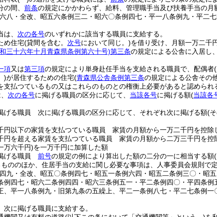
分の間、
前条
の規定にかかわらず、給料、管理職手当及び扶養手当の月
例六八・全改、昭五六条例三二・昭六〇条例四七・平一八条例九・平二七
当は、
次の各号
のいずれかに該当する職員に支給する。
ため住宅
(貸間を含む。
次号
において同じ。)
を借り受け、月額一万二千
昭和三十六年十月青森県条例第六十号)
第三条
の規定による公舎に入居し
一項
又は
第三項
の規定により単身赴任手当を支給される職員で、配偶者
。)
が居住するための住宅
(
青森県公舎条例第三条
の規定による公舎その
を支払つているもの又はこれらのものとの権衡上必要があると認められ
は、
次の各号
に掲げる職員の区分に応じて、
当該各号
に掲げる額
(
当該各
掲げる職員 次に掲げる職員の区分に応じて、それぞれ次に掲げる額
(
千円以下の家賃を支払つている職員 家賃の月額から一万二千円を控除
千円を超える家賃を支払つている職員 家賃の月額から二万三千円を控
一万六千円)
を一万千円に加算した額
掲げる職員
前号
の規定の例により算出した額の二分の一に相当する額
るもののほか、住居手当の支給に関し必要な事項は、人事委員会規則で
例四九・全改、昭五〇条例四七・昭五一条例六四・昭五二条例三〇・昭
条例四七・昭六二条例四四・昭六三条例五一・平二条例四〇・平四条例
正、平一八条例九・旧第九条の五繰上、平二一条例八七・平二七条例一
、次に掲げる職員に支給する。