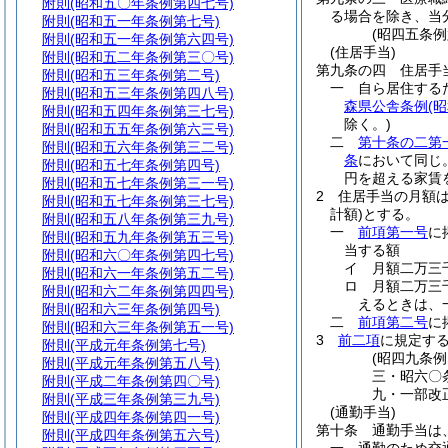
附則
(昭和五〇年条例第四七号)
る場合を除き、当
附則
(昭和五一年条例第七号)
(昭四五条
附則
(昭和五一年条例第六四号)
(住居手当)
附則
(昭和五二年条例第三〇号)
第九条の四
住居手
附則
(昭和五三年条例第二号)
一
自ら居住する
附則
(昭和五三年条例第四八号)
森県公舎条例
(
附則
(昭和五四年条例第三七号)
除く。)
附則
(昭和五五年条例第六三号)
二
第十条の二第
附則
(昭和五六年条例第三二号)
条
において同じ
附則
(昭和五七年条例第四号)
円を超える家賃
附則
(昭和五七年条例第三一号)
2
住居手当の月額
附則
(昭和五七年条例第三七号)
計額)
とする。
附則
(昭和五八年条例第三九号)
一
前項第一号
に
附則
(昭和五九年条例第五三号)
当する額
附則
(昭和六〇年条例第四七号)
イ
月額二万三
附則
(昭和六一年条例第五二号)
ロ
月額二万三
附則
(昭和六二年条例第四四号)
えるときは、
附則
(昭和六三年条例第四号)
二
前項第二号
に
附則
(昭和六三年条例第五一号)
3
前二項
に規定す
附則
(平成元年条例第七号)
(昭四九条
附則
(平成元年条例第五八号)
三・昭六〇
附則
(平成二年条例第四〇号)
九・一部改
附則
(平成三年条例第三九号)
(通勤手当)
附則
(平成四年条例第四一号)
第十条
通勤手当は
附則
(平成四年条例第五六号)