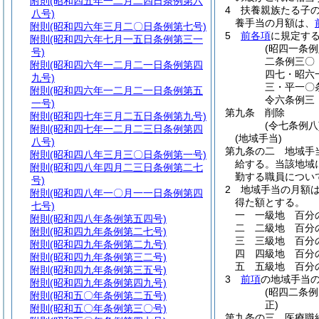
附則
(昭和四五年一二月二四日条例第六
4
扶養親族たる子
八号)
養手当の月額は、
附則
(昭和四六年三月二〇日条例第七号)
5
前各項
に規定す
附則
(昭和四六年七月一五日条例第三一
(昭四一条
号)
二条例三〇
附則
(昭和四六年一二月二一日条例第四
四七・昭六
九号)
三・平一〇
附則
(昭和四六年一二月二一日条例第五
令六条例三
一号)
第九条
削除
附則
(昭和四七年三月二五日条例第九号)
(令七条例八
附則
(昭和四七年一二月二三日条例第四
(地域手当)
八号)
第九条の二
地域手
附則
(昭和四八年三月三〇日条例第一号)
給する。
当該地域
附則
(昭和四八年四月二三日条例第二七
勤する職員につい
号)
2
地域手当の月額
附則
(昭和四八年一〇月一一日条例第四
得た額とする。
七号)
一
一級地 百分
附則
(昭和四八年条例第五四号)
二
二級地 百分
附則
(昭和四九年条例第二七号)
三
三級地 百分
附則
(昭和四九年条例第二九号)
四
四級地 百分
附則
(昭和四九年条例第三二号)
五
五級地 百分
附則
(昭和四九年条例第三五号)
3
前項
の地域手当
附則
(昭和四九年条例第四九号)
(昭四二条
附則
(昭和五〇年条例第二五号)
正)
附則
(昭和五〇年条例第三〇号)
第九条の三
医療職