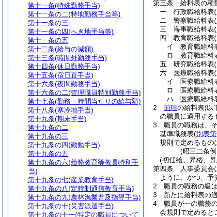
第三条
給料表の種
第十一条
(特殊勤務手当)
一
行政職給料表
(
第十一条の二
(特地勤務手当等)
二
警察職給料表
(
第十一条の三
三
海事職給料表
(
第十一条の四
(へき地手当等)
四
教育職給料表
(
第十一条の五
イ
教育職給
第十二条
(給与の減額)
ロ
教育職給
第十三条
(時間外勤務手当)
五
研究職給料表
(
第十四条
(休日勤務手当)
六
医療職給料表
(
第十五条
(宿日直手当)
イ
医療職給
第十六条
(夜間勤務手当)
ロ
医療職給
第十六条の二
(管理職員特別勤務手当)
ハ
医療職給
第十七条
(勤務一時間当たりの給与額)
2
前項
の給料表
(以
第十八条
(寒冷地手当)
の職員に適用する
第十九条
(期末手当)
3
職員の職務は、
第十九条の二
基準職務表
(
別表第
第十九条の三
規則で定めるもの
第十九条の四
(勤勉手当)
(昭三二条
第十九条の五
(初任給、昇格、昇
第十九条の六
(義務教育等教員特別手
第四条
人事委員会
当)
ように、かつ、予
第十九条の七
(産業教育手当)
2
職員の職務の級
第十九条の八
(定時制通信教育手当)
3
新たに給料表の
第十九条の九
(農林漁業普及指導手当)
4
職員が一の職務
第十九条の十
(災害派遣手当)
会規則で定めると
第十九条の十一
(特定の職員について