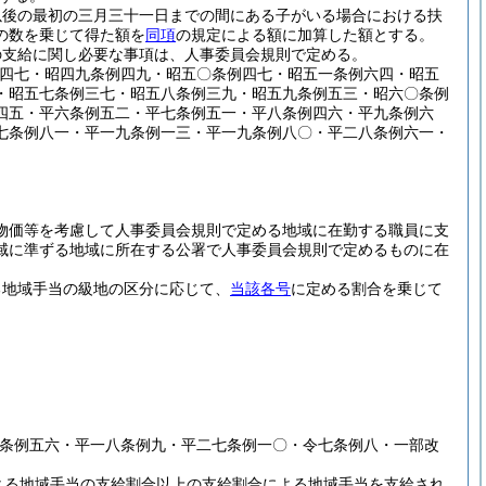
以後の最初の三月三十一日までの間にある子がいる場合における扶
の数を乗じて得た額を
同項
の規定による額に加算した額とする。
の支給に関し必要な事項は、人事委員会規則で定める。
例四七・昭四九条例四九・昭五〇条例四七・昭五一条例六四・昭五
・昭五七条例三七・昭五八条例三九・昭五九条例五三・昭六〇条例
四五・平六条例五二・平七条例五一・平八条例四六・平九条例六
七条例八一・平一九条例一三・平一九条例八〇・平二八条例六一・
物価等を考慮して人事委員会規則で定める地域に在勤する職員に支
域に準ずる地域に所在する公署で人事委員会規則で定めるものに在
る地域手当の級地の区分に応じて、
当該各号
に定める割合を乗じて
四条例五六・平一八条例九・平二七条例一〇・令七条例八・一部改
よる地域手当の支給割合以上の支給割合による地域手当を支給され