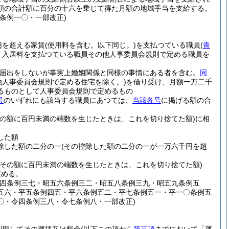
額の合計額に百分の十六を乗じて得た月額の地域手当を支給する。
条例一〇・一部改正)
円を超える家賃
(使用料を含む。以下同じ。)
を支払つている職員
(
青
、入居料を支払つている職員その他人事委員会規則で定める職員を
(届出をしないが事実上婚姻関係と同様の事情にある者を含む。
同
他人事委員会規則で定める住宅を除く。)
を借り受け、月額一万二千
るものとして人事委員会規則で定めるもの
号
のいずれにも該当する職員にあつては、
当該各号
に掲げる額の合
その額に百円未満の端数を生じたときは、これを切り捨てた額)
に相
した額
除した額の二分の一
(その控除した額の二分の一が一万六千円を超
(その額に百円未満の端数を生じたときは、これを切り捨てた額)
定める。
五四条例三七・昭五六条例三二・昭五八条例三九・昭五九条例五
五六・平五条例四五・平六条例五二・平七条例五一・平一〇条例五
〇・令四条例三八・令七条例八・一部改正)