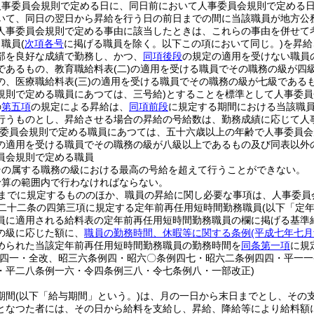
人事委員会規則で定める日に、同日前において人事委員会規則で定める
いて、同日の翌日から昇給を行う日の前日までの間に当該職員が地方公
人事委員会規則で定める事由に該当したときは、これらの事由を併せて
り職員
(
次項各号
に掲げる職員を除く。以下この項において同じ。)
を昇給
部を良好な成績で勤務し、かつ、
同項後段
の規定の適用を受けない職員
であるもの、教育職給料表
(二)
の適用を受ける職員でその職務の級が四
の、医療職給料表
(三)
の適用を受ける職員でその職務の級が七級である
規則で定める職員にあつては、三号給)
とすることを標準として人事委員
の
第五項
の規定による昇給は、
同項前段
に規定する期間における当該職
行うものとし、昇給させる場合の昇給の号給数は、勤務成績に応じて人
事委員会規則で定める職員にあつては、五十六歳以上の年齢で人事委員会
の適用を受ける職員でその職務の級が八級以上であるもの及び同表以外
員会規則で定める職員
その属する職務の級における最高の号給を超えて行うことができない。
予算の範囲内で行わなければならない。
までに規定するもののほか、職員の昇給に関し必要な事項は、人事委員
二十二条の四第三項に規定する定年前再任用短時間勤務職員
(以下「定
員に適用される給料表の定年前再任用短時間勤務職員の欄に掲げる基準
の級に応じた額に、
職員の勤務時間、休暇等に関する条例
(平成七年七
められた当該定年前再任用短時間勤務職員の勤務時間を
同条第一項
に規
例四一・全改、昭三六条例四・昭六〇条例四七・昭六二条例四四・平一
・平二八条例一六・令四条例三八・令七条例八・一部改正)
期間
(以下「給与期間」という。)
は、月の一日から末日までとし、その
となつた者には、その日から給料を支給し、昇給、降給等により給料額