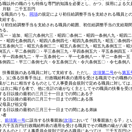
る職以外の職のうち特殊な専門的知識を必要とし、かつ、採用による欠
 月額 二千五百円
する職員のうち、
同項
の規定により初任給調整手当を支給される職員と
支給する。
より初任給調整手当を支給される職員の範囲、初任給調整手当の支給期
める。
例五一・追加、昭三六条例六三・昭四〇条例二・昭四一条例八九・昭四
一・昭四七条例四八・昭四八条例四七・昭四九条例四九・昭五〇条例四
五五条例六三・昭五六条例三二・昭五八条例三九・昭五九条例五三・昭
例五八・平二条例四〇・平三条例三九・平四条例五六・平五条例四五・
・平一四条例九二・平一五条例七一・平一七条例八一・平二一条例一五
条例四二・平三〇条例七六・令五条例三六・令六条例五〇・令七条例八
、扶養親族のある職員に対して支給する。
ただし、
次項第二号
から
第五
う。)
に係る扶養手当は、行政職給料表の適用を受ける職員でその職務の
級がこれに相当するものとして人事委員会規則で定める職員に対しては
とは次に掲げる者で、他に生計の途がなく主としてその職員の扶養を受
する日以後の最初の三月三十一日までの間にある子
する日以後の最初の三月三十一日までの間にある孫
父母及び祖父母
する日以後の最初の三月三十一日までの間にある弟妹
い者
は、
前項第一号
に該当する扶養親族
(
次項
において「扶養親族たる子」とい
き六千五百円
(行政職給料表の適用を受ける職員でその職務の級が八級
するものとして人事委員会規則で定める職員にあつては、三千五百円)
と