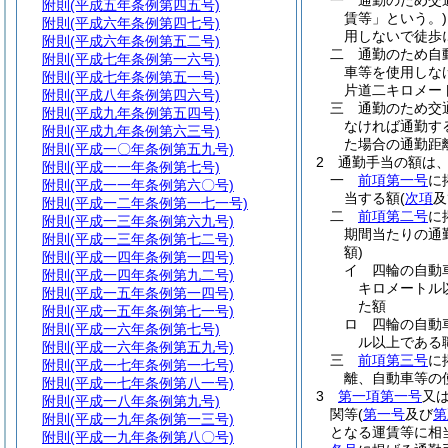
一
通勤のため交
附則
(平成五年条例第四五号)
賃等」という。)
附則
(平成六年条例第四七号)
用しないで徒歩
附則
(平成六年条例第五二号)
二
通勤のため自
附則
(平成七年条例第一六号)
車等を使用しな
附則
(平成七年条例第五一号)
片道二キロメー
附則
(平成八年条例第四六号)
三
通勤のため交
附則
(平成九年条例第五四号)
なければ通勤す
附則
(平成九年条例第六三号)
た場合の通勤距
附則
(平成一〇年条例第五九号)
2
通勤手当の額は
附則
(平成一一年条例第七号)
一
前項第一号
に
附則
(平成一一年条例第六〇号)
当する額
(
次項
及
附則
(平成一二年条例第一七一号)
二
前項第二号
に
附則
(平成一三年条例第六九号)
期間当たりの通
附則
(平成一三年条例第七二号)
額)
附則
(平成一四年条例第一四号)
イ
四輪の自動
附則
(平成一四年条例第九二号)
キロメートル
附則
(平成一五年条例第一四号)
た額
附則
(平成一五年条例第七一号)
ロ
四輪の自動
附則
(平成一六年条例第七号)
ル以上である
附則
(平成一六年条例第五九号)
三
前項第三号
に
附則
(平成一七年条例第一七号)
離、自動車等の
附則
(平成一七年条例第八一号)
3
第一項第一号
又
附則
(平成一八年条例第九号)
関等
(
第一号
及び
第
附則
(平成一九年条例第一三号)
となる運賃等に相
附則
(平成一九年条例第八〇号)