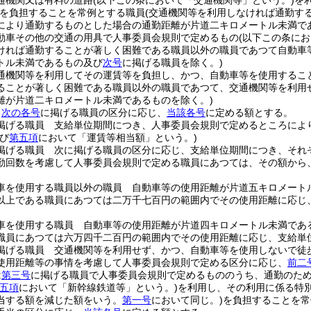
通機関又は有料の道路
(以下この条において「交通機関等」という。)
を
を負担することを常例とする職員
(交通機関等を利用しなければ通勤す
により通勤するものとした場合の通勤距離が片道二キロメートル未満で
動車その他の交通の用具で人事委員会規則で定めるもの
(以下この条に
ければ通勤することが著しく困難である職員以外の職員であつて自動車
トル未満であるもの及び
次号
に掲げる職員を除く。)
通機関等を利用してその運賃等を負担し、かつ、自動車等を使用するこ
ることが著しく困難である職員以外の職員であつて、交通機関等を利用
離が片道二キロメートル未満であるものを除く。)
、
次の各号
に掲げる職員の区分に応じ、
当該各号
に定める額とする。
掲げる職員 支給単位期間につき、人事委員会規則で定めるところによ
び
第五項
において「運賃等相当額」という。)
掲げる職員 次に掲げる職員の区分に応じ、支給単位期間につき、それ
勤回数を考慮して人事委員会規則で定める職員にあつては、その額から
車を使用する職員以外の職員 自動車等の使用距離が片道五キロメート
以上である職員にあつては二万千七百円の範囲内でその使用距離に応じ
車を使用する職員 自動車等の使用距離が片道四キロメートル未満であ
職員にあつては六万四千二百円の範囲内でその使用距離に応じ、支給単
掲げる職員 交通機関等を利用せず、かつ、自動車等を使用しないで徒
使用距離等の事情を考慮して人事委員会規則で定める区分に応じ、
前二
は
第三号
に掲げる職員で人事委員会規則で定めるもののうち、通勤のた
五項
において「新幹線鉄道等」という。)
を利用し、その利用に係る特
当する額を減じた額をいう。
第一号
において同じ。)
を負担することを常