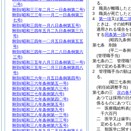
る。
〇号)
2
職員が離職した
附則
(昭和三三年二月二一日条例第二号)
3
職員が死亡した
附則
(昭和三三年一一月二一日条例第三
4
第一項
又は
第二
七号)
ときは、その給料
附則
(昭和三四年一月八日条例第五号)
適用される場合を
附則
(昭和三四年五月二九日条例第三六
する
同条第一項
の
号)
(昭四九条
附則
(昭和三四年一〇月五日条例第五五
第七条
削除
号)
(平二一条例
附則
(昭和三四年一二月二八日条例第六
(管理職手当)
三号)
第七条の二
管理職
附則
(昭和三五年八月三日条例第三一号)
則で定める基準に
附則
(昭和三五年一〇月三日条例第四八
2
管理職手当の額
号)
る。
附則
(昭和三六年一月五日条例第四号)
(昭三七条
附則
(昭和三六年条例第五一号)
(初任給調整手当)
附則
(昭和三六年条例第六三号)
第七条の三
次の各
附則
(昭和三七年条例第六号)
あつては採用の日
附則
(昭和三七年条例第四〇号)
係るものにあつて
附則
(昭和三八年条例第五号)
一
医療職給料表
附則
(昭和三八年条例第九号)
千六百円
附則
(昭和三八年条例第一三号)
二
医学又は歯学
附則
(昭和三八年条例第三三号)
定めるもの 月
附則
(昭和三八年条例第六五号)
三
獣医学に関す
附則
(昭和三九年九月二五日条例第八八