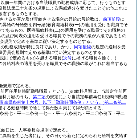
日以前一年間における当該職員の勤務成績に応じて、行うものとす
務員法第二十九条の規定による懲戒処分を受けたことその他これに
考慮するものとする。
させるか否か及び昇給させる場合の昇給の号給数は、
前項前段
に
の昇給の号給数を四号給
(教育職給料表
(一)
の適用を受ける職員でそ
級であるもの、医療職給料表
(二)
の適用を受ける職員でその職務の
もの及び同表の適用を受ける職員でその職務の級が六級であるもの
会規則で定める基準に従い決定するものとする。
員の勤務成績が特に良好であり、かつ、
同項後段
の規定の適用を受
事委員会規則で定める基準に従い決定するものとする。
規則で定めるもの)
を超える職員
(
次号
に掲げる職員を除く。)
の各給料表の適用を受ける職員でその職務の級がこれに相当するも
会規則で定める。
年前再任用短時間勤務職員」という。)
の給料月額は、当該定年前再
給料月額のうち、
第二項
の規定により当該定年前再任用短時間勤務
月青森県条例第十六号。以下「勤務時間条例」という。)
第二条第二
定する勤務時間で除して得た数を乗じて得た額とする。
一条例七・平一二条例一七一・平一八条例九・平二〇条例五・平二
支給日は、人事委員会規則で定める。
に異動を生じた者には、その日から新たに定められた給料を支給す