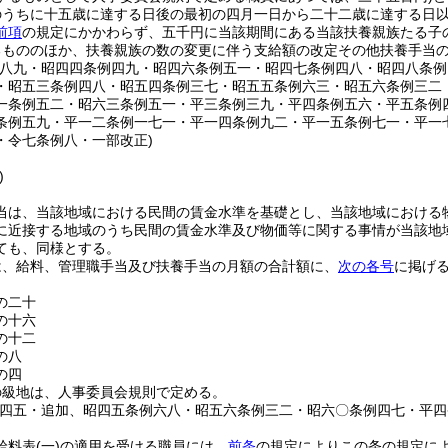
のうちに十五歳に達する日後の最初の四月一日から二十二歳に達する日
前項
の規定にかかわらず、五千円に当該期間にある当該扶養親族たる子
るもののほか、扶養親族の数の変更に伴う支給額の改定その他扶養手当
例八九・昭四四条例四九・昭四六条例五一・昭四七条例四八・昭四八条
・昭五三条例四八・昭五四条例三七・昭五五条例六三・昭五六条例三二
一条例五二・昭六三条例五一・平三条例三九・平四条例五六・平五条例
条例五九・平一二条例一七一・平一四条例九二・平一五条例七一・平一
・令七条例八・一部改正)
)
当は、当該地域における民間の賃金水準を基礎とし、当該地域における
に近接する地域のうち民間の賃金水準及び物価等に関する事情が当該地
ても、同様とする。
は、給料、管理職手当及び扶養手当の月額の合計額に、
次の各号
に掲げ
の二十
の十六
の十二
の八
の四
の級地は、人事委員会規則で定める。
例四五・追加、昭四五条例六八・昭五六条例三二・昭六〇条例四七・平
給料表
(一)
の適用を受ける職員には、
前条
の規定によりこの条の規定に