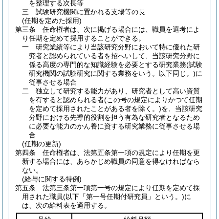
を整理する次長等
三
試験研究機関に置かれる支場等の長
(任期を定めた採用)
第三条
任命権者は、次に掲げる場合には、職員を選考によ
り任期を定めて採用することができる。
一
研究業績等により当該研究分野において特に優れた研
究者と認められている者を招へいして、当該研究分野に
係る高度の専門的な知識経験を必要とする研究業務
(試験
研究機関の試験研究に関する業務をいう。以下同じ。)
に
従事させる場合
二
独立して研究する能力があり、研究者として高い資質
を有すると認められる者
(この号の規定によりかつて任期
を定めて採用されたことがある者を除く。)
を、当該研究
分野における先導的役割を担う有為な研究者となるため
に必要な能力のかん養に資する研究業務に従事させる場
合
(任期の更新)
第四条
任命権者は、法第五条第一項の規定により任期を更
新する場合には、あらかじめ職員の同意を得なければなら
ない。
(給与に関する特例)
第五条
法第三条第一項第一号の規定により任期を定めて採
用された職員
(以下「第一号任期付研究員」という。)
に
は、次の給料表を適用する。