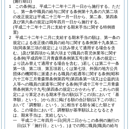
(施行期日)
1
この条例は、平成二十二年十二月一日から施行する。
ただ
し、第一条中職員の給与に関する条例第十九条の六第二項
の改正規定は平成二十三年一月一日から、第二条、第四条
及び第六条の規定は同年四月一日から施行する。
(平成二十二年十二月に支給する期末手当に関する特例措
置)
2
平成二十二年十二月に支給する期末手当の額は、第一条の
規定による改正後の職員の給与に関する条例第十九条第二
項
(同条第三項の規定により読み替えて適用する場合を含
む。)
及び第四項から第六項まで
(職員の育児休業等に関す
る条例
(平成四年三月青森県条例第五号)
第十八条の規定に
より読み替えて適用する場合を含む。)
若しくは第二十一条
第一項、第二項、第五項若しくは第七項、外国の地方公共
団体の機関等に派遣される職員の処遇等に関する条例
(昭和
六十三年三月青森県条例第四号)
第四条第一項又は公益的法
人等への職員の派遣等に関する条例
(平成十三年十二月青森
県条例第六十九号)
第四条の規定にかかわらず、これらの規
定により算定される期末手当の額
(以下この項において「基
準額」という。)
から次に掲げる額の合計額
(以下この項に
おいて「調整額」という。)
に相当する額を減じた額とす
る。
この場合において、調整額が基準額以上となるとき
は、期末手当は、支給しない。
一
平成二十二年四月一日
(同月二日からこの条例の施行の
日
(以下「施行日」という。)
までの間に職員
(職員の給与