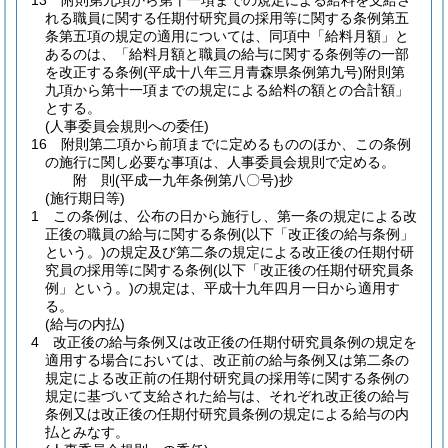
13
附則第九項から第十一項までの規定による給料を支給さ
れる職員に関する任期付研究員の採用等に関する条例第五
条第五項の規定の適用については、同項中「給料月額」と
あるのは、「給料月額と職員の給与に関する条例等の一部
を改正する条例
(平成十八年三月青森県条例第九号)
附則第
九項から第十一項までの規定による給料の額との合計額」
とする。
(人事委員会規則への委任)
16
附則第二項から前項までに定めるもののほか、この条例
の施行に関し必要な事項は、人事委員会規則で定める。
附
則
(平成一九年
条例第八〇号)
抄
(施行期日等)
1
この条例は、公布の日から施行し、第一条の規定による改
正後の職員の給与に関する条例
(以下「改正後の給与条例」
という。)
の規定及び第二条の規定による改正後の任期付研
究員の採用等に関する条例
(以下「改正後の任期付研究員条
例」という。)
の規定は、平成十九年四月一日から適用す
る。
(給与の内払)
4
改正後の給与条例又は改正後の任期付研究員条例の規定を
適用する場合においては、改正前の給与条例又は第二条の
規定による改正前の任期付研究員の採用等に関する条例の
規定に基づいて支給された給与は、それぞれ改正後の給与
条例又は改正後の任期付研究員条例の規定による給与の内
払とみなす。