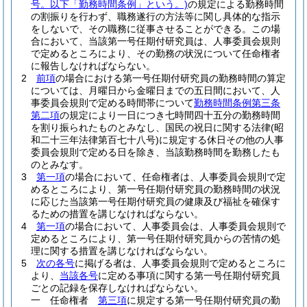
号。以下「勤務時間条例」という。)
の規定による勤務時間
の割振りを行わず、職務遂行の方法等に関し具体的な指示
をしないで、その職務に従事させることができる。
この場
合において、当該第一号任期付研究員は、人事委員会規則
で定めるところにより、その勤務の状況について任命権者
に報告しなければならない。
2
前項
の場合における第一号任期付研究員の勤務時間の算定
については、月曜日から金曜日までの五日間において、人
事委員会規則で定める時間帯について
勤務時間条例第三条
第二項
の規定により一日につき七時間四十五分の勤務時間
を割り振られたものとみなし、国民の祝日に関する法律
(昭
和二十三年法律第百七十八号)
に規定する休日その他の人事
委員会規則で定める日を除き、当該勤務時間を勤務したも
のとみなす。
3
第一項
の場合において、任命権者は、人事委員会規則で定
めるところにより、第一号任期付研究員の勤務時間の状況
に応じた当該第一号任期付研究員の健康及び福祉を確保す
るための措置を講じなければならない。
4
第一項
の場合において、人事委員会は、人事委員会規則で
定めるところにより、第一号任期付研究員からの苦情の処
理に関する措置を講じなければならない。
5
次の各号
に掲げる者は、人事委員会規則で定めるところに
より、
当該各号
に定める事項に関する第一号任期付研究員
ごとの記録を保存しなければならない。
一
任命権者
第三項
に規定する第一号任期付研究員の勤