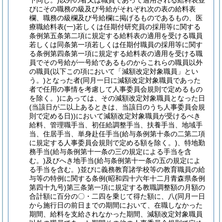
下同じ。)
以外の者又は職員であって適用される給料表並
びにその職務の級及び号給がそれぞれ次の表の給料表
欄、職務の級欄及び号給欄に掲げるものであるもの、医
療職給料表
(一)
若しくは任期付研究員の採用等に関する
条例第五条第二項に規定する給料表の適用を受ける職員
若しくは同条第一項若しくは任期付職員の採用等に関す
る条例第四条第一項に規定する給料表の適用を受ける職
員でその号給が一号給であるものからこれらの職員以外
の職員
(以下この項において「減額改定対象職員」とい
う。)
となった者
(同月一日に減額改定対象職員であった
者で任用の事情を考慮して人事委員会規則で定めるもの
を除く。)
にあっては、その減額改定対象職員となった日
(当該日が二以上あるときは、当該日のうち人事委員会規
則で定める日)
)
において減額改定対象職員が受けるべき
給料、管理職手当、初任給調整手当、扶養手当、地域手
当、住居手当、単身赴任手当
(給与条例第十条の二第二項
に規定する人事委員会規則で定める額を除く。)
、特地勤
務手当
(給与条例第十一条の三の規定による手当を含
む。)
及びへき地手当
(給与条例第十一条の五の規定によ
る手当を含む。)
並びに義務教育諸学校等の教育職員の給
与等の特例に関する条例
(昭和四十六年十二月青森県条例
第四十九号)
第三条第一項に規定する教職調整額の月額の
合計額に百分の〇・二四を乗じて得た額に、八
(同月一日
から施行日の前日までの期間において、在職しなかった
期間、給料を支給されなかった期間、減額改定対象職員