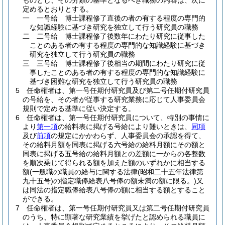
ものとし、その分類の基準となるべき職務の内容は、次に
定めるとおりとする。
一
一号給 博士課程修了直後の者の有する程度の専門的
な知識経験に基づき研究を独立して行う研究員の職務
二
二号給 博士課程修了後数年にわたり研究に従事した
ことのある者の有する程度の専門的な知識経験に基づき
研究を独立して行う研究員の職務
三
三号給 博士課程修了後相当の期間にわたり研究に従
事したことのある者の有する程度の専門的な知識経験に
基づき困難な研究を独立して行う研究員の職務
5
任命権者は、第一号任期付研究員及び第二号任期付研究員
の号給を、その者が従事する研究業務に応じて人事委員会
規則で定める基準に従い決定する。
6
任命権者は、第一号任期付研究員について、特別の事情に
より
第一項
の給料表に掲げる号給により難いときは、
同項
及び
前項
の規定にかかわらず、人事委員会の承認を得て、
その給料月額を同表に掲げる六号給の給料月額にその額と
同表に掲げる五号給の給料月額との差額に一からの各整数
を順次乗じて得られる額を加えた額のいずれかに相当する
額
(一般職の職員の給与に関する法律
(昭和二十五年法律第
九十五号)
の指定職俸給表八号俸の額未満の額に限る。)
又
は同法の指定職俸給表八号俸の額に相当する額とすること
ができる。
7
任命権者は、第一号任期付研究員又は第二号任期付研究員
のうち、特に顕著な研究業績を挙げたと認められる職員に