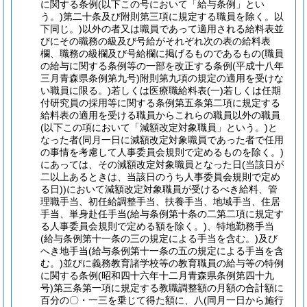
に関する条例
(以下この号において「給与条例」とい
う。)
第二十条及び附則第三項に規定する職員を除く。以
下同じ。)
以外の者又は職員であって適用される給料表並
びにその職務の級及び号給がそれぞれ次の表の給料表
欄、職務の級欄及び号給欄に掲げるものであるもの
(職員
の給与に関する条例等の一部を改正する条例
(平成十八年
三月青森県条例第九号)
附則第九項の規定の適用を受けな
い職員に限る。)
若しくは医療職給料表
(一)
若しくは任期
付研究員の採用等に関する条例第五条第二項に規定する
給料表の適用を受ける職員からこれらの職員以外の職員
(以下この項において「減額改定対象職員」という。)
と
なった者
(同月一日に減額改定対象職員であった者で任用
の事情を考慮して人事委員会規則で定めるものを除く。)
にあっては、その減額改定対象職員となった日
(当該日が
二以上あるときは、当該日のうち人事委員会規則で定め
る日)
)
において減額改定対象職員が受けるべき給料、管
理職手当、初任給調整手当、扶養手当、地域手当、住居
手当、単身赴任手当
(給与条例第十条の二第二項に規定す
る人事委員会規則で定める額を除く。)
、特地勤務手当
(給与条例第十一条の三の規定による手当を含む。)
及び
へき地手当
(給与条例第十一条の五の規定による手当を含
む。)
並びに義務教育諸学校等の教育職員の給与等の特例
に関する条例
(昭和四十六年十二月青森県条例第四十九
号)
第三条第一項に規定する教職調整額の月額の合計額に
百分の〇・一三を乗じて得た額に、八
(同月一日から施行