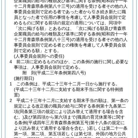
企業職員の給与の種類及び基準に関する条例
(昭和四十一年
十二月青森県条例第八十三号)
の適用を受ける者その他の人
事委員会規則で定める者であった者から引き続き新たに職
員となった者で任用の事情を考慮して人事委員会規則で定
めるものに関する前項の規定の適用については、同項中
「次に掲げる額」とあるのは、「次に掲げる額及び青森県
企業職員の給与の種類及び基準に関する条例
(昭和四十一年
十二月青森県条例第八十三号)
の適用を受ける者その他の人
事委員会規則で定める者との権衡を考慮して人事委員会規
則で定める額」とする。
(人事委員会規則への委任)
4
前二項に定めるもののほか、この条例の施行に関し必要な
事項は、人事委員会規則で定める。
附
則
(平成二三年
条例第四八号)
(施行期日)
1
この条例は、平成二十三年十二月一日から施行する。
(平成二十三年十二月に支給する期末手当に関する特例措
置)
2
平成二十三年十二月に支給する期末手当の額は、第一条の
規定による改正後の職員の給与に関する条例第十九条第二
項
(同条第三項の規定により読み替えて適用する場合を含
む。)
及び第四項から第六項まで
(職員の育児休業等に関す
る条例
(平成四年三月青森県条例第五号)
第十八条の規定に
より読み替えて適用する場合を含む。)
若しくは第二十一条
第一項、第二項、第五項若しくは第七項、外国の地方公共