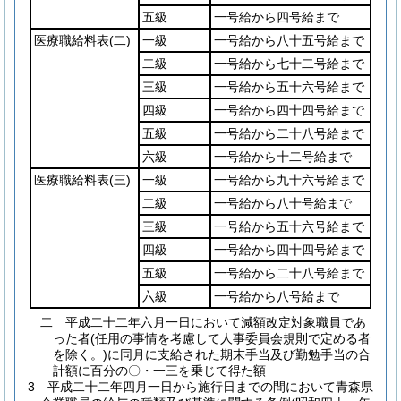
五級
一号給から四号給まで
医療職給料表
(二)
一級
一号給から八十五号給まで
二級
一号給から七十二号給まで
三級
一号給から五十六号給まで
四級
一号給から四十四号給まで
五級
一号給から二十八号給まで
六級
一号給から十二号給まで
医療職給料表
(三)
一級
一号給から九十六号給まで
二級
一号給から八十号給まで
三級
一号給から五十六号給まで
四級
一号給から四十四号給まで
五級
一号給から二十八号給まで
六級
一号給から八号給まで
二
平成二十二年六月一日において減額改定対象職員であ
った者
(任用の事情を考慮して人事委員会規則で定める者
を除く。)
に同月に支給された期末手当及び勤勉手当の合
計額に百分の〇・一三を乗じて得た額
3
平成二十二年四月一日から施行日までの間において青森県