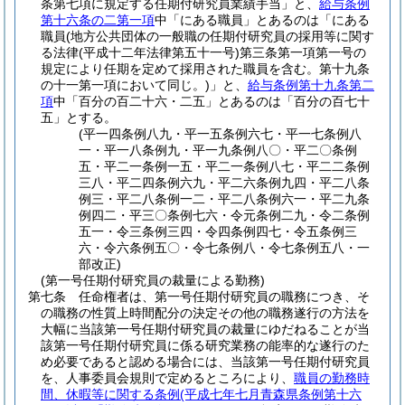
条第七項に規定する任期付研究員業績手当」と、
給与条例
第十六条の二第一項
中「にある職員」とあるのは「にある
職員
(地方公共団体の一般職の任期付研究員の採用等に関す
る法律
(平成十二年法律第五十一号)
第三条第一項第一号の
規定により任期を定めて採用された職員を含む。第十九条
の十一第一項において同じ。)
」と、
給与条例第十九条第二
項
中「百分の百二十六・二五」とあるのは「百分の百七十
五」とする。
(平一四条例八九・平一五条例六七・平一七条例八
一・平一八条例九・平一九条例八〇・平二〇条例
五・平二一条例一五・平二一条例八七・平二二条例
三八・平二四条例六九・平二六条例九四・平二八条
例三・平二八条例一二・平二八条例六一・平二九条
例四二・平三〇条例七六・令元条例二九・令二条例
五一・令三条例三四・令四条例四七・令五条例三
六・令六条例五〇・令七条例八・令七条例五八・一
部改正)
(第一号任期付研究員の裁量による勤務)
第七条
任命権者は、第一号任期付研究員の職務につき、そ
の職務の性質上時間配分の決定その他の職務遂行の方法を
大幅に当該第一号任期付研究員の裁量にゆだねることが当
該第一号任期付研究員に係る研究業務の能率的な遂行のた
め必要であると認める場合には、当該第一号任期付研究員
を、人事委員会規則で定めるところにより、
職員の勤務時
間、休暇等に関する条例
(平成七年七月青森県条例第十六