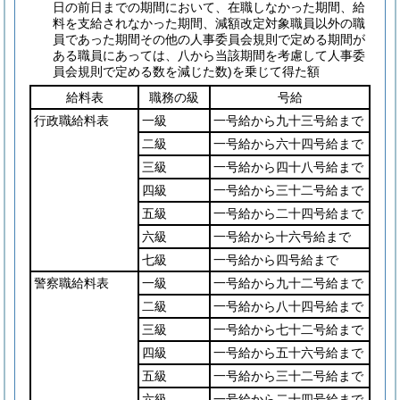
日の前日までの期間において、在職しなかった期間、給
料を支給されなかった期間、減額改定対象職員以外の職
員であった期間その他の人事委員会規則で定める期間が
ある職員にあっては、八から当該期間を考慮して人事委
員会規則で定める数を減じた数)
を乗じて得た額
給料表
職務の級
号給
行政職給料表
一級
一号給から九十三号給まで
二級
一号給から六十四号給まで
三級
一号給から四十八号給まで
四級
一号給から三十二号給まで
五級
一号給から二十四号給まで
六級
一号給から十六号給まで
七級
一号給から四号給まで
警察職給料表
一級
一号給から九十二号給まで
二級
一号給から八十四号給まで
三級
一号給から七十二号給まで
四級
一号給から五十六号給まで
五級
一号給から三十二号給まで
六級
一号給から二十四号給まで