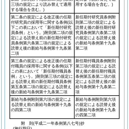
三項の規定により読み替えて適用
用する場合を含む。)
する場合を含む。)
第二条の規定による改正後の任期
新任期付研究員条例附
付研究員の採用等に関する条例
(以
則第二項の規定による
下この表において「新任期付研究
読替え後の新任期付研
員条例」という。)
附則第二項の規
究員条例第六条第二項
定による読替え前の新任期付研究
の規定による読替え後
員条例第六条第二項の規定による
の新給与条例第十九条
読替え後の新給与条例第十九条第
第二項
二項
第三条の規定による改正後の任期
新任期付職員条例附則
付職員の採用等に関する条例
(以下
第三項の規定による読
この表において「新任期付職員条
替え後の新任期付職員
例」という。)
附則第三項の規定に
条例第五条第二項の規
よる読替え前の新任期付職員条例
定による読替え後の新
第五条第二項の規定による読替え
給与条例第十九条第二
後の新給与条例第十九条第二項
項
新給与条例附則第六項の規定によ
新給与条例附則第六項
る読替え前の新給与条例第十九条
の規定による読替え後
の四第二項
の新給与条例第十九条
の四第二項
附
則
(平成二一年
条例第八七号)
抄
(施行期日)