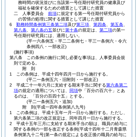
務時間の状況並びに当該第一号任期付研究員の健康及び
福祉を確保するための措置として講じた措置
二
人事委員会
前項
に規定する第一号任期付研究員から
の苦情の処理に関する措置として講じた措置
6
勤務時間条例第三条第二項
及び
第三項
、
第四条
、
第五条
、
第八条
、
第八条の五
並びに
第十条
の規定は、
第二項
の第一
号任期付研究員には、適用しない。
(平一六条例五・平二二条例七・平三一条例六・令六
条例四八・一部改正)
(施行事項)
第八条
この条例の施行に関し必要な事項は、人事委員会規
則で定める。
附
則
1
この条例は、平成十四年四月一日から施行する。
(平二一条例五六・旧附則・一部改正)
2
平成二十一年六月に支給する期末手当に関する
第六条第二
項
の規定の適用については、
同項
中「百分の百六十」とあ
るのは、「百分の百四十五」とする。
(平二一条例五六・追加)
附
則
(平成一四年
条例第八九号)
1
この条例は、平成十五年一月一日から施行する。
ただし、
第六条第二項の改正規定は、同年四月一日から施行する。
2
平成十五年三月に支給する期末手当の額は、職員の給与に
関する条例の一部を改正する条例
(平成十四年十二月青森県
条例第九十二号)
第一条の規定による改正後の職員の給与に