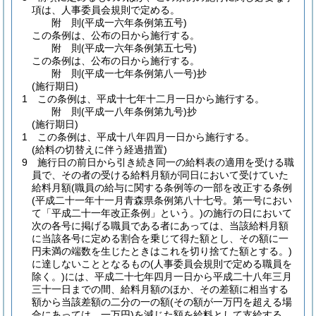
項は、人事委員会規則で定める。
附
則
(平成一六年
条例第五号)
この条例は、公布の日から施行する。
附
則
(平成一六年
条例第五七号)
この条例は、公布の日から施行する。
附
則
(平成一七年
条例第八一号)
抄
(施行期日)
1
この条例は、平成十七年十二月一日から施行する。
附
則
(平成一八年
条例第九号)
抄
(施行期日)
1
この条例は、平成十八年四月一日から施行する。
(給料の切替えに伴う経過措置)
9
施行日の前日から引き続き同一の給料表の適用を受ける職
員で、その者の受ける給料月額が同日において受けていた
給料月額
(職員の給与に関する条例等の一部を改正する条例
(平成二十一年十一月青森県条例第八十七号。第一号におい
て「平成二十一年改正条例」という。)
の施行の日において
次の各号に掲げる職員である者にあっては、当該給料月額
に当該各号に定める割合を乗じて得た額とし、その額に一
円未満の端数を生じたときはこれを切り捨てた額とする。)
に達しないこととなるもの
(人事委員会規則で定める職員を
除く。)
には、平成二十七年四月一日から平成二十八年三月
三十一日までの間、給料月額のほか、その差額に相当する
額から当該差額の二分の一の額
(その額が一万円を超える場
合にあっては、一万円)
を減じた額を給料として支給する。