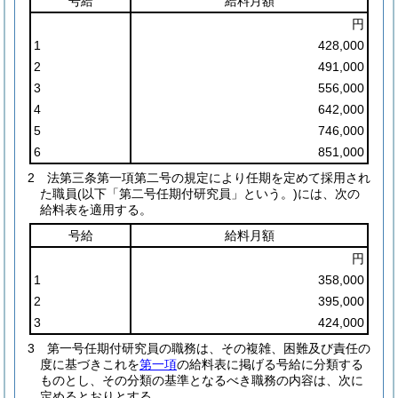
号給
給料月額
円
1
428,000
2
491,000
3
556,000
4
642,000
5
746,000
6
851,000
2
法第三条第一項第二号の規定により任期を定めて採用され
た職員
(以下「第二号任期付研究員」という。)
には、次の
給料表を適用する。
号給
給料月額
円
1
358,000
2
395,000
3
424,000
3
第一号任期付研究員の職務は、その複雑、困難及び責任の
度に基づきこれを
第一項
の給料表に掲げる号給に分類する
ものとし、その分類の基準となるべき職務の内容は、次に
定めるとおりとする。