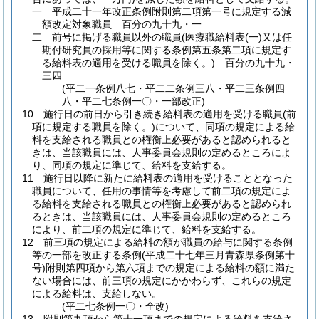
一
平成二十一年改正条例附則第二項第一号に規定する減
額改定対象職員 百分の九十九・一
二
前号に掲げる職員以外の職員
(医療職給料表
(一)
又は任
期付研究員の採用等に関する条例第五条第二項に規定す
る給料表の適用を受ける職員を除く。)
百分の九十九・
三四
(平二一条例八七・平二二条例三八・平二三条例四
八・平二七条例一〇・一部改正)
10
施行日の前日から引き続き給料表の適用を受ける職員
(前
項に規定する職員を除く。)
について、同項の規定による給
料を支給される職員との権衡上必要があると認められると
きは、当該職員には、人事委員会規則の定めるところによ
り、同項の規定に準じて、給料を支給する。
11
施行日以降に新たに給料表の適用を受けることとなった
職員について、任用の事情等を考慮して前二項の規定によ
る給料を支給される職員との権衡上必要があると認められ
るときは、当該職員には、人事委員会規則の定めるところ
により、前二項の規定に準じて、給料を支給する。
12
前三項の規定による給料の額が職員の給与に関する条例
等の一部を改正する条例
(平成二十七年三月青森県条例第十
号)
附則第四項から第六項までの規定による給料の額に満た
ない場合には、前三項の規定にかかわらず、これらの規定
による給料は、支給しない。
(平二七条例一〇・全改)