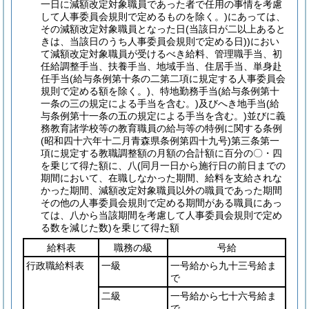
一日に減額改定対象職員であった者で任用の事情を考慮
して人事委員会規則で定めるものを除く。)
にあっては、
その減額改定対象職員となった日
(当該日が二以上あると
きは、当該日のうち人事委員会規則で定める日)
)
におい
て減額改定対象職員が受けるべき給料、管理職手当、初
任給調整手当、扶養手当、地域手当、住居手当、単身赴
任手当
(給与条例第十条の二第二項に規定する人事委員会
規則で定める額を除く。)
、特地勤務手当
(給与条例第十
一条の三の規定による手当を含む。)
及びへき地手当
(給
与条例第十一条の五の規定による手当を含む。)
並びに義
務教育諸学校等の教育職員の給与等の特例に関する条例
(昭和四十六年十二月青森県条例第四十九号)
第三条第一
項に規定する教職調整額の月額の合計額に百分の〇・四
を乗じて得た額に、八
(同月一日から施行日の前日までの
期間において、在職しなかった期間、給料を支給されな
かった期間、減額改定対象職員以外の職員であった期間
その他の人事委員会規則で定める期間がある職員にあっ
ては、八から当該期間を考慮して人事委員会規則で定め
る数を減じた数)
を乗じて得た額
給料表
職務の級
号給
行政職給料表
一級
一号給から九十三号給ま
で
二級
一号給から七十六号給ま
で