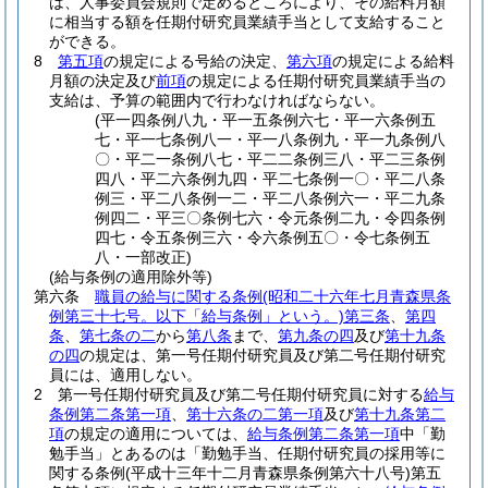
は、人事委員会規則で定めるところにより、その給料月額
に相当する額を任期付研究員業績手当として支給すること
ができる。
8
第五項
の規定による号給の決定、
第六項
の規定による給料
月額の決定及び
前項
の規定による任期付研究員業績手当の
支給は、予算の範囲内で行わなければならない。
(平一四条例八九・平一五条例六七・平一六条例五
七・平一七条例八一・平一八条例九・平一九条例八
〇・平二一条例八七・平二二条例三八・平二三条例
四八・平二六条例九四・平二七条例一〇・平二八条
例三・平二八条例一二・平二八条例六一・平二九条
例四二・平三〇条例七六・令元条例二九・令四条例
四七・令五条例三六・令六条例五〇・令七条例五
八・一部改正)
(給与条例の適用除外等)
第六条
職員の給与に関する条例
(昭和二十六年七月青森県条
例第三十七号。以下「給与条例」という。)
第三条
、
第四
条
、
第七条の二
から
第八条
まで、
第九条の四
及び
第十九条
の四
の規定は、第一号任期付研究員及び第二号任期付研究
員には、適用しない。
2
第一号任期付研究員及び第二号任期付研究員に対する
給与
条例第二条第一項
、
第十六条の二第一項
及び
第十九条第二
項
の規定の適用については、
給与条例第二条第一項
中「勤
勉手当」とあるのは「勤勉手当、任期付研究員の採用等に
関する条例
(平成十三年十二月青森県条例第六十八号)
第五