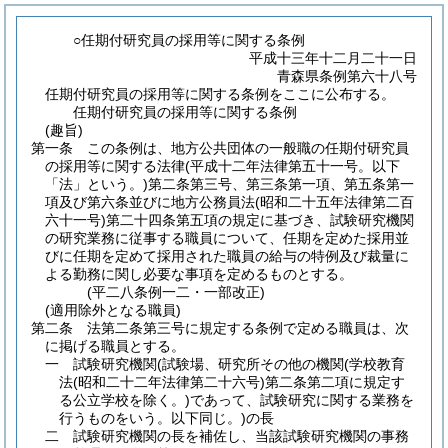
○任期付研究員の採用等に関する条例
平成十三年十二月二十一日
青森県条例第六十八号
任期付研究員の採用等に関する条例をここに公布する。
任期付研究員の採用等に関する条例
(趣旨)
第一条
この条例は、地方公共団体の一般職の任期付研究員
の採用等に関する法律
(平成十二年法律第五十一号。以下
「法」という。)
第二条第三号、第三条第一項、第五条第一
項及び第六条並びに地方公務員法
(昭和二十五年法律第二百
六十一号)
第二十四条第五項の規定に基づき、試験研究機関
の研究業務に従事する職員について、任期を定めた採用並
びに任期を定めて採用された職員の給与の特例及び裁量に
よる勤務に関し必要な事項を定めるものとする。
(平二八条例一二・一部改正)
(適用除外となる職員)
第二条
法第二条第三号に規定する条例で定める職員は、次
に掲げる職員とする。
一
試験研究機関
(試験場、研究所その他の機関
(学校教育
法
(昭和二十二年法律第二十六号)
第二条第二項に規定す
る公立学校を除く。)
であって、試験研究に関する業務を
行うものをいう。以下同じ。)
の長
二
試験研究機関の長を補佐し、当該試験研究機関の事務