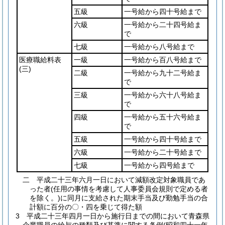
五級
一号給から四十号給まで
六級
一号給から二十四号給ま
で
七級
一号給から八号給まで
医療職給料表
一級
一号給から百八号給まで
(三)
二級
一号給から九十二号給ま
で
三級
一号給から六十八号給ま
で
四級
一号給から五十六号給ま
で
五級
一号給から四十号給まで
六級
一号給から二十号給まで
七級
一号給から四号給まで
二
平成二十三年六月一日において減額改定対象職員であ
った者
(任用の事情を考慮して人事委員会規則で定める者
を除く。)
に同月に支給された期末手当及び勤勉手当の合
計額に百分の〇・四を乗じて得た額
3
平成二十三年四月一日から施行日までの間において青森県