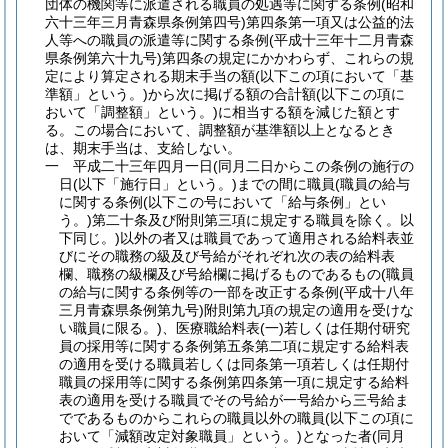
団体の機関等に派遣される職員の処遇等に関する条例
(昭和
六十三年三月青森県条例第四号)
第四条第一項又は公益的法
人等への職員の派遣等に関する条例
(平成十三年十二月青森
県条例第六十九号)
第四条の規定にかかわらず、これらの規
定により算定される期末手当の額
(以下この項において「基
準額」という。)
から次に掲げる額の合計額
(以下この項に
おいて「調整額」という。)
に相当する額を減じた額とす
る。
この場合において、調整額が基準額以上となるとき
は、期末手当は、支給しない。
一
平成二十三年四月一日
(同月二日からこの条例の施行の
日
(以下「施行日」という。)
までの間に職員
(職員の給与
に関する条例
(以下この号において「給与条例」とい
う。)
第二十条及び附則第三項に規定する職員を除く。以
下同じ。)
以外の者又は職員であって適用される給料表並
びにその職務の級及び号給がそれぞれ次の表の給料表
欄、職務の級欄及び号給欄に掲げるものであるもの
(職員
の給与に関する条例等の一部を改正する条例
(平成十八年
三月青森県条例第九号)
附則第九項の規定の適用を受けな
い職員に限る。)
、医療職給料表
(一)
若しくは任期付研究
員の採用等に関する条例第五条第二項に規定する給料表
の適用を受ける職員若しくは同条第一項若しくは任期付
職員の採用等に関する条例第四条第一項に規定する給料
表の適用を受ける職員でその号給が一号給から三号給ま
でであるものからこれらの職員以外の職員
(以下この項に
おいて「減額改定対象職員」という。)
となった者
(同月