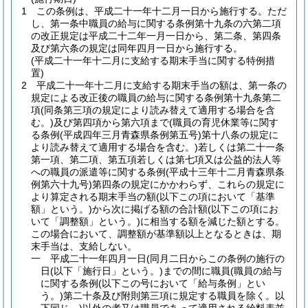
1
この条例は、平成二十一年十二月一日から施行する。
ただ
し、第一条中職員の給与に関する条例第十九条の六第二項
の改正規定は平成二十二年一月一日から、第二条、第四条
及び第六条の規定は同年四月一日から施行する。
(平成二十一年十二月に支給する期末手当に関する特例措
置)
2
平成二十一年十二月に支給する期末手当の額は、第一条の
規定による改正後の職員の給与に関する条例第十九条第二
項
(同条第三項の規定により読み替えて適用する場合を含
む。)
及び第四項から第六項まで
(職員の育児休業等に関す
る条例
(平成四年三月青森県条例第五号)
第十八条の規定に
より読み替えて適用する場合を含む。)
若しくは第二十一条
第一項、第二項、第五項若しくは第七項又は公益的法人等
への職員の派遣等に関する条例
(平成十三年十二月青森県条
例第六十九号)
第四条の規定にかかわらず、これらの規定に
より算定される期末手当の額
(以下この項において「基準
額」という。)
から次に掲げる額の合計額
(以下この項にお
いて「調整額」という。)
に相当する額を減じた額とする。
この場合において、調整額が基準額以上となるときは、期
末手当は、支給しない。
一
平成二十一年四月一日
(同月二日からこの条例の施行の
日
(以下「施行日」という。)
までの間に職員
(職員の給与
に関する条例
(以下この号において「給与条例」とい
う。)
第二十条及び附則第三項に規定する職員を除く。以