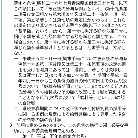
関する条例
(昭和二十六年七月青森県条例第三十七号。以下
この項において「改正後の給与条例」という。)
第十九条第
二項及び第四項から第六項まで又は第二十一条第一項、第
二項、第五項若しくは第七項の規定にかかわらず、これら
の規定により算定される期末手当の額
(以下この項において
「基準額」という。)
から、第一号に掲げる額から第二号に
掲げる額を減じた額に相当する額を減じた額とする。
この
場合において、第一号に掲げる額から第二号に掲げる額を
減じた額が基準額以上となるときは、期末手当は、支給し
ない。
一
平成十五年三月一日
(期末手当について改正後の給与条
例第十九条第一項後段又は第二十一条第五項の規定の適
用を受ける職員にあっては、退職し、若しくは失職し、
又は死亡した日)
まで引き続いて在職した期間で平成十四
年四月一日からこの条例の施行の日の前日までのもの
(次
号において「継続在職期間」という。)
について支給され
る給与のうち給料及びその額の改定により額が変動する
こととなる給与
(次号において「給料等」という。)
の額
の合計額
二
継続在職期間について改正後の任期付研究員の採用等
に関する条例の規定による給料月額により算定した場合
の給料等の額の合計額
3
前項に定めるもののほか、この条例の施行に関し必要な事
項は、人事委員会規則で定める。
附
則
(平成一五年
条例第六七号)