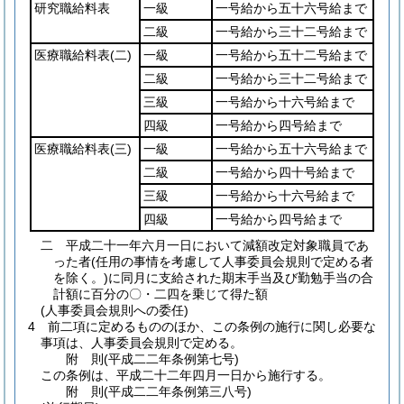
研究職給料表
一級
一号給から五十六号給まで
二級
一号給から三十二号給まで
医療職給料表
(二)
一級
一号給から五十二号給まで
二級
一号給から三十二号給まで
三級
一号給から十六号給まで
四級
一号給から四号給まで
医療職給料表
(三)
一級
一号給から五十六号給まで
二級
一号給から四十号給まで
三級
一号給から十六号給まで
四級
一号給から四号給まで
二
平成二十一年六月一日において減額改定対象職員であ
った者
(任用の事情を考慮して人事委員会規則で定める者
を除く。)
に同月に支給された期末手当及び勤勉手当の合
計額に百分の〇・二四を乗じて得た額
(人事委員会規則への委任)
4
前二項に定めるもののほか、この条例の施行に関し必要な
事項は、人事委員会規則で定める。
附
則
(平成二二年
条例第七号)
この条例は、平成二十二年四月一日から施行する。
附
則
(平成二二年
条例第三八号)