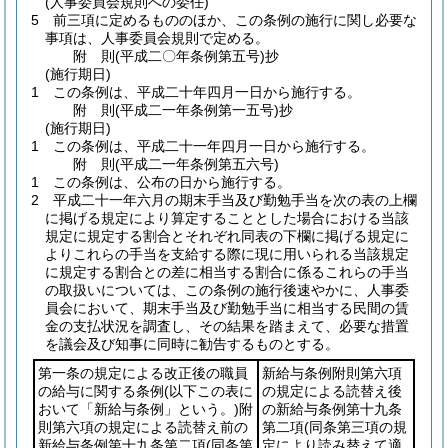
(人事委員会規則への委任)
5
前三項に定めるもののほか、この条例の施行に関し必要な
事項は、人事委員会規則で定める。
附
則
(平成二〇年
条例第五号)
抄
(施行期日)
1
この条例は、平成二十年四月一日から施行する。
附
則
(平成二一年
条例第一五号)
抄
(施行期日)
1
この条例は、平成二十一年四月一日から施行する。
附
則
(平成二一年
条例第五六号)
1
この条例は、公布の日から施行する。
2
平成二十一年六月の期末手当及び勤勉手当を次の表の上欄
に掲げる規定により算定することとした場合における当該
規定に規定する割合とそれぞれ同表の下欄に掲げる規定に
よりこれらの手当を支給する際に現に用いられる当該規定
に規定する割合との差に相当する割合に係るこれらの手当
の取扱いについては、この条例の施行後速やかに、人事委
員会において、期末手当及び勤勉手当に相当する民間の賃
金の支払状況を調査し、その結果を踏まえて、必要な措置
を議会及び知事に同時に勧告するものとする。
第一条の規定による改正後の職員
新給与条例附則第六項
の給与に関する条例
(以下この表に
の規定による読替え後
おいて「新給与条例」という。)
附
の新給与条例第十九条
則第六項の規定による読替え前の
第二項
(同条第三項の規
新給与条例第十九条第二項
(同条第
定により読み替えて適