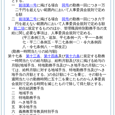
とする。
一
前項第一号
に掲げる場合
同号
の勤務一回につき一万
二千円を超えない範囲内において人事委員会規則で定め
る額
二
前項第二号
に掲げる場合
同号
の勤務一回につき六千
円を超えない範囲内において人事委員会規則で定める額
3
前二項
に規定するもののほか、管理職員特別勤務手当の支
給に関し必要な事項は、人事委員会規則で定める。
(平三条例三九・追加、平七条例一六・平一一条例
七・平二〇条例五・平二七条例一〇・令六条例四
八・令七条例八・一部改正)
(勤務一時間当たりの給与額)
第十七条
第十三条
、
第十四条
及び
第十六条
に規定する勤務
一時間当たりの給与額は、給料月額及び次に掲げる給与の
月額
(地域手当、特地勤務手当及びへき地手当の月額につい
ては、給料月額に対する地域手当、特地勤務手当及びへき
地手当の月額とする。)
の合計額に十二を乗じ、その額を一
週間当たりの勤務時間に五十二を乗じたものから人事委員
会規則で定める時間を減じたもので除して得た額とする。
一
初任給調整手当
二
地域手当
三
特地勤務手当
四
へき地手当
五
寒冷地手当
六
義務教育等教員特別手当