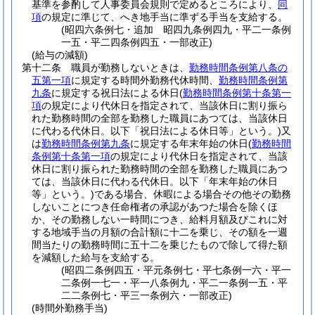
基準を参酌して人事委員会規則で定めるところにより、
同
項
の規定に準じて、へき地手当に準ずる手当を支給する。
(昭四六条例七・追加 昭四九条例四九・平二一条例
一五・平二四条例四五・一部改正)
(給与の減額)
第十二条
職員が勤務しないときは、
勤務時間条例第八条の
五第一項
に規定する時間外勤務代休時間、
勤務時間条例第
九条
に規定する祝日法による休日
(
勤務時間条例第十条第一
項
の規定により代休日を指定されて、当該休日に割り振ら
れた勤務時間の全部を勤務した職員にあつては、当該休日
に代わる代休日。以下「祝日法による休日等」という。)
又
は
勤務時間条例第九条
に規定する年末年始の休日
(
勤務時間
条例第十条第一項
の規定により代休日を指定されて、当該
休日に割り振られた勤務時間の全部を勤務した職員にあつ
ては、当該休日に代わる代休日。以下「年末年始の休日
等」という。)
である場合、休暇による場合その他その勤務
しないことにつき任命権者の承認があつた場合を除くほ
か、その勤務しない一時間につき、給料月額及びこれに対
する地域手当の月額の合計額に十二を乗じ、その額を一週
間当たりの勤務時間に五十二を乗じたもので除して得た額
を減額した給与を支給する。
(昭四二条例四五・平元条例七・平七条例一六・平一
二条例一七一・平一八条例九・平二一条例一五・平
二二条例七・平三一条例六・一部改正)
(時間外勤務手当)