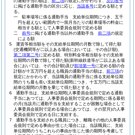
の通勤手当の額は、
前二項
の規定にかかわらず、
次の各号
に掲げる通勤手当の区分に応じ、
当該各号
に定める額とす
る。
一
駐車場等に係る通勤手当 支給単位期間につき、五千
円を超えない範囲内で一箇月当たりの駐車場等の料金に
相当する額として人事委員会規則で定める額
二
前号
に掲げる通勤手当以外の通勤手当
前二項
の規定
による額
5
運賃等相当額をその支給単位期間の月数で除して得た額
(交通機関等が二以上ある場合においては、その合計額)
、
第二項第二号
に定める額、特別料金等相当額をその支給単
位期間の月数で除して得た額
(新幹線鉄道等が二以上ある場
合においては、その合計額)
及び
前項第一号
に定める額の合
計額が十五万円を超える職員の通勤手当の額は、
前三項
の
規定にかかわらず、当該職員の通勤手当に係る支給単位期
間のうち最も長い支給単位期間につき、十五万円に当該支
給単位期間の月数を乗じて得た額とする。
6
通勤手当は、支給単位期間
(人事委員会規則で定める通勤
手当にあつては、人事委員会規則で定める期間)
に係る最初
の月
(当該月に通勤手当を支給することが困難な場合として
人事委員会規則で定める場合にあつては、その翌月)
の人事
委員会規則で定める日に支給する。
7
通勤手当を支給される職員につき、離職その他の人事委員
会規則で定める事由が生じた場合には、当該職員に、支給
単位期間のうちこれらの事由が生じた後の期間を考慮して