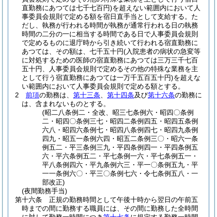
直勤務にあつては七千七百円)
を超えない範囲内において人
事委員会規則で定める額を宿日直手当として支給する。
た
だし、執務が行われる時間が執務が通常行われる日の執務
時間の二分の一に相当する時間である日で人事委員会規則
で定めるものに退庁時から引き続いて行われる宿直勤務に
あつては、その額は、七千五十円
(入院患者の病状の急変等
に対処するための医師の宿直勤務にあつては三万三千七百
五十円、人事委員会規則で定めるその他の特殊な業務を主
として行う宿直勤務にあつては一万千五百五十円)
を超えな
い範囲内において人事委員会規則で定める額とする。
2
前項
の勤務は、
第十三条
、
第十四条
及び
第十六条
の勤務に
は、含まれないものとする。
(昭二八条例二・全改、昭三七条例六・昭四〇条例
二・昭四〇条例三七・昭四二条例四五・昭四五条例
六八・昭四六条例七・昭四八条例四七・昭四九条例
四九・昭五一条例六四・昭五二条例三〇・昭六一条
例五二・平三条例三九・平四条例四一・平四条例五
六・平六条例五二・平七条例一六・平七条例五一・
平八条例四六・平九条例六三・平一〇条例五九・平
一一条例六〇・平三〇条例七六・令七条例五八・一
部改正)
(夜間勤務手当)
第十六条
正規の勤務時間として午後十時から翌日の午前五
時までの間に勤務する職員には、その間に勤務した全時間