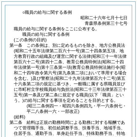
○職員の給与に関する条例
昭和二十六年七月十七日
青森県条例第三十七号
職員の給与に関する条例をここに公布する。
職員の給与に関する条例
(この条例の目的)
第一条
この条例は、別に定めるものを除き、地方公務員法
(昭和二十五年法律第二百六十一号)
第二十四条第五項、地
方教育行政の組織及び運営に関する法律
(昭和三十一年法律
第百六十二号)
第四十二条、教育公務員特例法
(昭和二十四
年法律第一号)
第十三条第一項
(教育公務員特例法施行令
(昭
和二十四年政令第六号)
第九条第二項において準用する場合
を含む。)
及び警察法
(昭和二十九年法律第百六十二号)
第五
十六条第二項の規定に基づき、一般職に属する県職員並び
に市町村立学校職員給与負担法
(昭和二十三年法律第百三十
五号)
第一条及び第二条に規定する職員
(以下「職員」とい
う。)
の給与に関する事項を定めることを目的とする。
(昭三二条例四一・昭四六条例四九・平一六条例七・
平二八条例一六・一部改正)
(給料)
第二条
給料は正規の勤務時間による勤務に対する報酬であ
つて管理職手当、初任給調整手当、扶養手当、地域手当、
住居手当、通勤手当、単身赴任手当、特殊勤務手当、特地