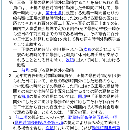
第十三条
正規の勤務時間外に勤務することを命ぜられた職
員には、正規の勤務時間外に勤務した全時間に対して、勤
務一時間につき、
第十七条
に規定する勤務一時間当たりの
給与額に正規の勤務時間外にした次に掲げる勤務の区分に
応じてそれぞれ百分の百二十五から百分の百五十までの範
囲内で人事委員会規則で定める割合
(その勤務が午後十時か
ら翌日の午前五時までの間である場合は、その割合に百分
の二十五を加算した割合)
を乗じて得た額を時間外勤務手当
として支給する。
一
正規の勤務時間が割り振られた日
(
次条
の規定により正
規の勤務時間中に勤務した職員に休日勤務手当が支給さ
れることとなる日を除く。
次項
において同じ。)
における
勤務
二
前号
に掲げる勤務以外の勤務
2
定年前再任用短時間勤務職員が、正規の勤務時間が割り振
られた日において、正規の勤務時間外にした勤務のうち、
その勤務の時間とその勤務をした日における正規の勤務時
間との合計が七時間四十五分に達するまでの間の勤務に対
する
前項
の規定の適用については、
同項
中「正規の勤務時
間外にした次に掲げる勤務の区分に応じてそれぞれ百分の
百二十五から百分の百五十までの範囲内で人事委員会規則
で定める割合」とあるのは、「百分の百」とする。
3
前二項
の規定にかかわらず、
勤務時間条例第五条第一項
(
勤務時間条例第八条第三項
の規定により読み替えて適用さ
れる場合を含む。
次項
において同じ。)
及び
勤務時間条例第