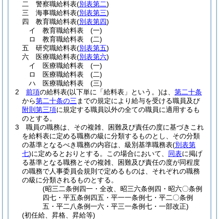
二
警察職給料表
(
別表第二
)
三
海事職給料表
(
別表第三
)
四
教育職給料表
(
別表第四
)
イ
教育職給料表
(一)
ロ
教育職給料表
(二)
五
研究職給料表
(
別表第五
)
六
医療職給料表
(
別表第六
)
イ
医療職給料表
(一)
ロ
医療職給料表
(二)
ハ
医療職給料表
(三)
2
前項
の給料表
(以下単に「給料表」という。)
は、
第二十条
から
第二十条の三
までの規定により給与を受ける職員及び
附則第三項
に規定する職員以外の全ての職員に適用するも
のとする。
3
職員の職務は、その複雑、困難及び責任の度に基づきこれ
を給料表に定める職務の級に分類するものとし、その分類
の基準となるべき職務の内容は、級別基準職務表
(
別表第
七
)
に定めるとおりとする。
この場合において、
同表
に掲げ
る基準となる職務とその複雑、困難及び責任の度が同程度
の職務で人事委員会規則で定めるものは、それぞれの職務
の級に分類されるものとする。
(昭三二条例四一・全改、昭三六条例四・昭六〇条例
四七・平五条例四五・平一一条例七・平二〇条例
五・平二八条例一六・平三一条例七・一部改正)
(初任給、昇格、昇給等)