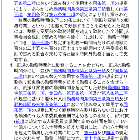
五条第二項
において読み替えて準用する
同条第一項
の規定
により、あらかじめ
勤務時間条例第三条第二項
若しくは
第
三項
、
第四条
又は
第八条第二項
の規定により割り振られた
一週間の勤務時間
(以下この条において「割振り変更前の勤
務時間」という。)
を超えて勤務することを命ぜられた職員
には、割振り変更前の勤務時間を超えて勤務した全時間
(人
事委員会規則で定める時間を除く。)
に対して、勤務一時間
につき、
第十七条
に規定する勤務一時間当たりの給与額に
百分の二十五から百分の五十までの範囲内で人事委員会規
則で定める割合を乗じて得た額を時間外勤務手当として支
給する。
4
正規の勤務時間外に勤務することを命ぜられ、正規の勤務
時間外にし、並びに
勤務時間条例第五条第一項
及び
同条第
二項
において読み替えて準用する
同条第一項
の規定により
割振り変更前の勤務時間を超えて勤務することを命ぜら
れ、割振り変更前の勤務時間を超えてした勤務
(
勤務時間条
例第三条第一項
、
第四条
、
第五条第一項
及び
第八条第二項
の規定に基づく週休日又は
勤務時間条例第三条第三項
及び
勤務時間条例第五条第二項
において読み替えて準用する
同
条第一項
の規定に基づく勤務時間を割り振らない日におけ
る勤務のうち人事委員会規則で定めるものを除く。)
の時間
(
前項
に規定する人事委員会規則で定める時間を除く。)
が
一箇月について六十時間を超えた職員には、その六十時間
を超えて勤務した全時間に対して、
第一項
及び
前項
の規定
にかかわらず、勤務一時間につき、
第十七条
に規定する勤