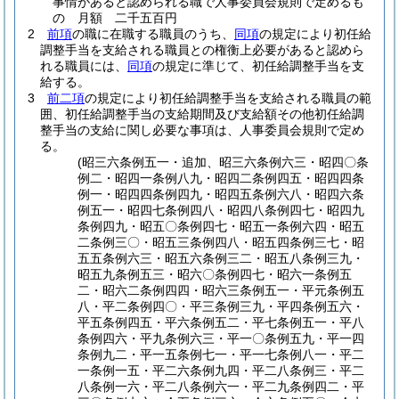
事情があると認められる職で人事委員会規則で定めるも
の 月額 二千五百円
2
前項
の職に在職する職員のうち、
同項
の規定により初任給
調整手当を支給される職員との権衡上必要があると認めら
れる職員には、
同項
の規定に準じて、初任給調整手当を支
給する。
3
前二項
の規定により初任給調整手当を支給される職員の範
囲、初任給調整手当の支給期間及び支給額その他初任給調
整手当の支給に関し必要な事項は、人事委員会規則で定め
る。
(昭三六条例五一・追加、昭三六条例六三・昭四〇条
例二・昭四一条例八九・昭四二条例四五・昭四四条
例一・昭四四条例四九・昭四五条例六八・昭四六条
例五一・昭四七条例四八・昭四八条例四七・昭四九
条例四九・昭五〇条例四七・昭五一条例六四・昭五
二条例三〇・昭五三条例四八・昭五四条例三七・昭
五五条例六三・昭五六条例三二・昭五八条例三九・
昭五九条例五三・昭六〇条例四七・昭六一条例五
二・昭六二条例四四・昭六三条例五一・平元条例五
八・平二条例四〇・平三条例三九・平四条例五六・
平五条例四五・平六条例五二・平七条例五一・平八
条例四六・平九条例六三・平一〇条例五九・平一四
条例九二・平一五条例七一・平一七条例八一・平二
一条例一五・平二六条例九四・平二八条例三・平二
八条例一六・平二八条例六一・平二九条例四二・平