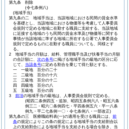
第九条
削除
(令七条例八)
(地域手当)
第九条の二
地域手当は、当該地域における民間の賃金水準
を基礎とし、当該地域における物価等を考慮して人事委員
会規則で定める地域に在勤する職員に支給する。
当該地域
に近接する地域のうち民間の賃金水準及び物価等に関する
事情が当該地域に準ずる地域に所在する公署で人事委員会
規則で定めるものに在勤する職員についても、同様とす
る。
2
地域手当の月額は、給料、管理職手当及び扶養手当の月額
の合計額に、
次の各号
に掲げる地域手当の級地の区分に応
じて、
当該各号
に定める割合を乗じて得た額とする。
一
一級地 百分の二十
二
二級地 百分の十六
三
三級地 百分の十二
四
四級地 百分の八
五
五級地 百分の四
3
前項
の地域手当の級地は、人事委員会規則で定める。
(昭四二条例四五・追加、昭四五条例六八・昭五六条
例三二・昭六〇条例四七・平四条例五六・平一八条
例九・平二七条例一〇・令七条例八・一部改正)
第九条の三
医療職給料表
(一)
の適用を受ける職員には、
前
条
の規定によりこの条の規定による地域手当の支給割合以
上の支給割合による地域手当を支給される場合を除き、当