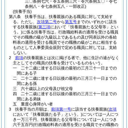
三〇条例七六・令五条例三六・令六条例五〇・令七
条例八・令七条例五八・一部改正)
(扶養手当)
第八条
扶養手当は、扶養親族のある職員に対して支給す
る。
ただし、
次項第二号
から
第五号
までのいずれかに該当
する扶養親族
(
第三項
において「扶養親族たる父母等」とい
う。)
に係る扶養手当は、行政職給料表の適用を受ける職員
でその職務の級が九級以上であるもの及び同表以外の各給
料表の適用を受ける職員でその職務の級がこれに相当する
ものとして人事委員会規則で定める職員に対しては、支給
しない。
2
前項
の扶養親族とは次に掲げる者で、他に生計の途がなく
主としてその職員の扶養を受けているものをいう。
一
二十二歳に達する日以後の最初の三月三十一日までの
間にある子
二
二十二歳に達する日以後の最初の三月三十一日までの
間にある孫
三
六十歳以上の父母及び祖父母
四
二十二歳に達する日以後の最初の三月三十一日までの
間にある弟妹
五
重度心身障がい者
3
扶養手当の月額は、
前項第一号
に該当する扶養親族
(
次項
において「扶養親族たる子」という。)
については一人につ
き一万三千円、扶養親族たる父母等については一人につき
六千五百円
(行政職給料表の適用を受ける職員でその職務の