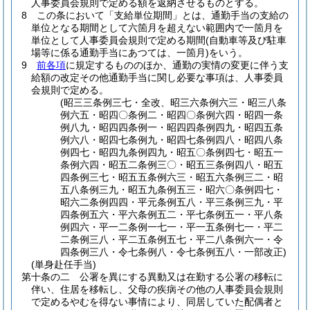
人事委員会規則で定める額を返納させるものとする。
8
この条において「支給単位期間」とは、通勤手当の支給の
単位となる期間として六箇月を超えない範囲内で一箇月を
単位として人事委員会規則で定める期間
(自動車等及び駐車
場等に係る通勤手当にあつては、一箇月)
をいう。
9
前各項
に規定するもののほか、通勤の実情の変更に伴う支
給額の改定その他通勤手当に関し必要な事項は、人事委員
会規則で定める。
(昭三三条例三七・全改、昭三六条例六三・昭三八条
例六五・昭四〇条例二・昭四〇条例六四・昭四一条
例八九・昭四四条例一・昭四四条例四九・昭四五条
例六八・昭四七条例九・昭四七条例四八・昭四八条
例四七・昭四九条例四九・昭五〇条例四七・昭五一
条例六四・昭五二条例三〇・昭五三条例四八・昭五
四条例三七・昭五五条例六三・昭五六条例三二・昭
五八条例三九・昭五九条例五三・昭六〇条例四七・
昭六二条例四四・平元条例五八・平三条例三九・平
四条例五六・平六条例五二・平七条例五一・平八条
例四六・平一二条例一七一・平一五条例七一・平二
二条例三八・平二五条例五七・平二八条例六一・令
四条例三八・令七条例八・令七条例五八・一部改正)
(単身赴任手当)
第十条の二
公署を異にする異動又は在勤する公署の移転に
伴い、住居を移転し、父母の疾病その他の人事委員会規則
で定めるやむを得ない事情により、同居していた配偶者と