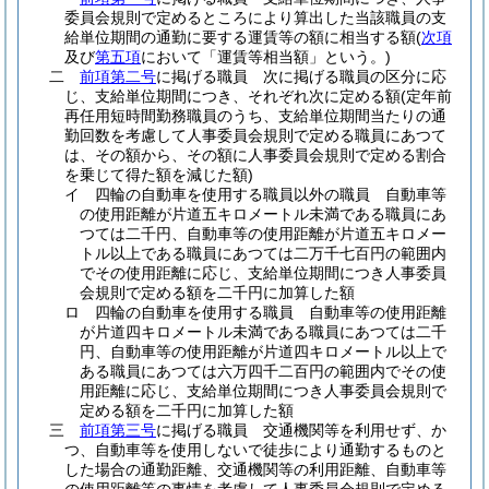
委員会規則で定めるところにより算出した当該職員の支
給単位期間の通勤に要する運賃等の額に相当する額
(
次項
及び
第五項
において「運賃等相当額」という。)
二
前項第二号
に掲げる職員 次に掲げる職員の区分に応
じ、支給単位期間につき、それぞれ次に定める額
(定年前
再任用短時間勤務職員のうち、支給単位期間当たりの通
勤回数を考慮して人事委員会規則で定める職員にあつて
は、その額から、その額に人事委員会規則で定める割合
を乗じて得た額を減じた額)
イ
四輪の自動車を使用する職員以外の職員 自動車等
の使用距離が片道五キロメートル未満である職員にあ
つては二千円、自動車等の使用距離が片道五キロメー
トル以上である職員にあつては二万千七百円の範囲内
でその使用距離に応じ、支給単位期間につき人事委員
会規則で定める額を二千円に加算した額
ロ
四輪の自動車を使用する職員 自動車等の使用距離
が片道四キロメートル未満である職員にあつては二千
円、自動車等の使用距離が片道四キロメートル以上で
ある職員にあつては六万四千二百円の範囲内でその使
用距離に応じ、支給単位期間につき人事委員会規則で
定める額を二千円に加算した額
三
前項第三号
に掲げる職員 交通機関等を利用せず、か
つ、自動車等を使用しないで徒歩により通勤するものと
した場合の通勤距離、交通機関等の利用距離、自動車等