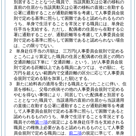
別居することとなつた職員で、当該異動又は公署の移転の
直前の住居から当該異動又は公署の移転の直後に在勤する
公署に通勤することが通勤距離等を考慮して人事委員会規
則で定める基準に照らして困難であると認められるものの
うち、単身で生活することを常況とする職員には、単身赴
任手当を支給する。
ただし、配偶者の住居から在勤する公
署に通勤することが、通勤距離等を考慮して人事委員会規
則で定める基準に照らして困難であると認められない場合
は、この限りでない。
2
単身赴任手当の月額は、三万円
(人事委員会規則で定める
ところにより算定した職員の住居と配偶者の住居との間の
交通距離
(以下単に「交通距離」という。)
が人事委員会規
則で定める距離以上である職員にあつては、その額に、七
万円を超えない範囲内で交通距離の区分に応じて人事委員
会規則で定める額を加算した額)
とする。
3
新たに給料表の適用を受ける職員となつたことに伴い、住
居を移転し、父母の疾病その他の人事委員会規則で定める
やむを得ない事情により、同居していた配偶者と別居する
こととなつた職員で、当該適用の直前の住居から当該適用
の直後に在勤する公署に通勤することが通勤距離等を考慮
して人事委員会規則で定める基準に照らして困難であると
認められるもののうち、単身で生活することを常況とする
職員その他
第一項
の規定による単身赴任手当を支給される
職員との権衡上必要があると認められるものとして人事委
員会規則で定める職員には、
前二項
の規定に準じて、単身