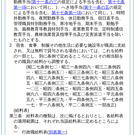
勤務手当
(
第十一条の三
の規定による手当を含む。
第十七条
第一項
において同じ。)
、へき地手当
(
第十一条の五
の規定
による手当を含む。
第十七条第一項
において同じ。)
、時間
外勤務手当、夜間勤務手当、休日勤務手当、宿日直手当、
管理職員特別勤務手当、寒冷地手当、期末手当、勤勉手
当、義務教育等教員特別手当、産業教育手当、定時制通信
教育手当、農林漁業普及指導手当及び災害派遣手当を除い
たものとする。
2
宿舎、食事、制服その他生活に必要な施設等が職員に支給
され、又は無料で貸与される場合においては、これを給料
の一部とし、別に条例で定めるところによりその相当額を
その職員の給料から調整する。
(昭二七条例七〇・昭三一条例四六・昭三二条例四
一・昭三二条例五〇・昭三三条例三七・昭三五条例
四八・昭三六条例五一・昭三七条例六・昭三八条例
五・昭三八条例三三・昭三九条例八八・昭三九条例
一〇三・昭四〇条例二・昭四二条例四五・昭四五条
例六八・昭四六条例七・昭五〇条例三〇・平元条例
五八・平三条例三九・平一四条例九二・平一七条例
一七・平一八条例九・平二〇条例五・一部改正)
(給料表)
第三条
給料表の種類は、次に掲げるとおりとし、各給料表
の適用範囲は、それぞれ当該給料表に定めるところによ
る。
一
行政職給料表
(
別表第一
)