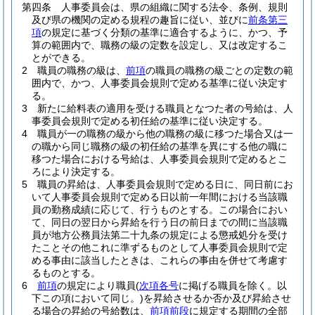
第四条
人事委員会は、県の組織に関する法令、条例、規則
及び県の機関の定める規程の趣旨に従い、並びに
前条第三
項
の規定に基づく分類の基準に適合するように、かつ、予
算の範囲内で、職務の級の定数を設定し、又は改定するこ
とができる。
2
職員の職務の級は、
前項
の職員の職務の級ごとの定数の範
囲内で、かつ、人事委員会規則で定める基準に従い決定す
る。
3
新たに給料表の適用を受ける職員となつた者の号給は、人
事委員会規則で定める初任給の基準に従い決定する。
4
職員が一の職務の級から他の職務の級に移つた場合又は一
の職から同じ職務の級の初任給の基準を異にする他の職に
移つた場合における号給は、人事委員会規則で定めるとこ
ろにより決定する。
5
職員の昇給は、人事委員会規則で定める日に、同日前にお
いて人事委員会規則で定める日以前一年間における当該職
員の勤務成績に応じて、行うものとする。
この場合におい
て、同日の翌日から昇給を行う日の前日までの間に当該職
員が地方公務員法第二十九条の規定による懲戒処分を受け
たことその他これに準ずるものとして人事委員会規則で定
める事由に該当したときは、これらの事由を併せて考慮す
るものとする。
6
前項
の規定により職員
(
次項各号
に掲げる職員を除く。以
下この項において同じ。)
を昇給させるか否か及び昇給させ
る場合の昇給の号給数は、
前項前段
に規定する期間の全部