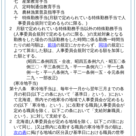
七
産業教育手当
八
定時制通信教育手当
九
農林漁業普及指導手当
十
特殊勤務手当
(月額で定められている特殊勤務手当で人
事委員会規則で定めるものに限る。)
2
月額で定められている特殊勤務手当以外の特殊勤務手当
(人事委員会規則で定めるものに限る。)
の支給対象となる
勤務をした場合の当該勤務をした時間に係る勤務一時間当
たりの給与額は、
前項
の規定にかかわらず、
同項
の規定に
よつて算出した額は、人事委員会規則で定める額を加算し
た額とする。
(昭四二条例四五・全改、昭四五条例六八・昭五〇条
例三〇・平三条例三九・平一一条例六〇・平一七条
例一七・平一八条例九・平二一条例一五・令元条例
二九・一部改正)
(寒冷地手当)
第十八条
寒冷地手当は、毎年十一月から翌年三月までの各
月の初日
(以下この条において「基準日」という。)
におい
て北海道、県内その他寒冷の地域で人事委員会が定めるも
の
(以下「寒冷地」という。)
に在勤する職員
(人事委員会が
定める職員を除く。以下この条において「支給対象職員」
という。)
に対して支給する。
2
北海道
(人事委員会が定める地域を除く。以下この項にお
いて同じ。)
又は県内に在勤する職員の寒冷地手当の額は、
次の表
に掲げる地域の区分及び基準日における職員の世帯