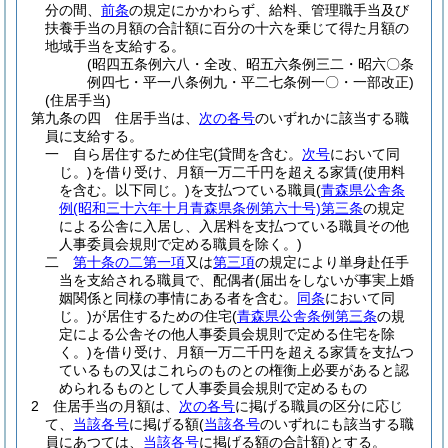
分の間、
前条
の規定にかかわらず、給料、管理職手当及び
扶養手当の月額の合計額に百分の十六を乗じて得た月額の
地域手当を支給する。
(昭四五条例六八・全改、昭五六条例三二・昭六〇条
例四七・平一八条例九・平二七条例一〇・一部改正)
(住居手当)
第九条の四
住居手当は、
次の各号
のいずれかに該当する職
員に支給する。
一
自ら居住するため住宅
(貸間を含む。
次号
において同
じ。)
を借り受け、月額一万二千円を超える家賃
(使用料
を含む。以下同じ。)
を支払つている職員
(
青森県公舎条
例
(昭和三十六年十月青森県条例第六十号)
第三条
の規定
による公舎に入居し、入居料を支払つている職員その他
人事委員会規則で定める職員を除く。)
二
第十条の二第一項
又は
第三項
の規定により単身赴任手
当を支給される職員で、配偶者
(届出をしないが事実上婚
姻関係と同様の事情にある者を含む。
同条
において同
じ。)
が居住するための住宅
(
青森県公舎条例第三条
の規
定による公舎その他人事委員会規則で定める住宅を除
く。)
を借り受け、月額一万二千円を超える家賃を支払つ
ているもの又はこれらのものとの権衡上必要があると認
められるものとして人事委員会規則で定めるもの
2
住居手当の月額は、
次の各号
に掲げる職員の区分に応じ
て、
当該各号
に掲げる額
(
当該各号
のいずれにも該当する職
員にあつては、
当該各号
に掲げる額の合計額)
とする。