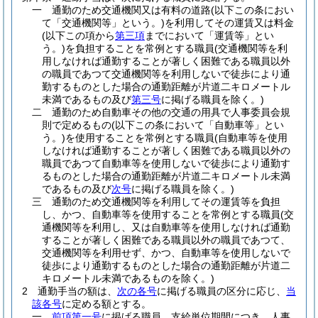
一
通勤のため交通機関又は有料の道路
(以下この条におい
て「交通機関等」という。)
を利用してその運賃又は料金
(以下この項から
第三項
までにおいて「運賃等」とい
う。)
を負担することを常例とする職員
(交通機関等を利
用しなければ通勤することが著しく困難である職員以外
の職員であつて交通機関等を利用しないで徒歩により通
勤するものとした場合の通勤距離が片道二キロメートル
未満であるもの及び
第三号
に掲げる職員を除く。)
二
通勤のため自動車その他の交通の用具で人事委員会規
則で定めるもの
(以下この条において「自動車等」とい
う。)
を使用することを常例とする職員
(自動車等を使用
しなければ通勤することが著しく困難である職員以外の
職員であつて自動車等を使用しないで徒歩により通勤す
るものとした場合の通勤距離が片道二キロメートル未満
であるもの及び
次号
に掲げる職員を除く。)
三
通勤のため交通機関等を利用してその運賃等を負担
し、かつ、自動車等を使用することを常例とする職員
(交
通機関等を利用し、又は自動車等を使用しなければ通勤
することが著しく困難である職員以外の職員であつて、
交通機関等を利用せず、かつ、自動車等を使用しないで
徒歩により通勤するものとした場合の通勤距離が片道二
キロメートル未満であるものを除く。)
2
通勤手当の額は、
次の各号
に掲げる職員の区分に応じ、
当
該各号
に定める額とする。
一
前項第一号
に掲げる職員 支給単位期間につき、人事