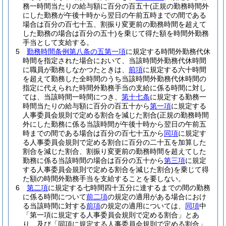
務一時間当たりの給与額に百分の百五十
(正規の勤務時間外
にした勤務が午後十時から翌日の午前五時までの間である
場合は百分の百七十五、割振り変更前の勤務時間を超えて
した勤務の場合は百分の五十)
を乗じて得た額を時間外勤務
手当として支給する。
5
勤務時間条例第八条の五第一項
に規定する時間外勤務代休
時間を指定された場合において、当該時間外勤務代休時間
に職員が勤務しなかつたときは、
前項
に規定する六十時間
を超えて勤務した全時間のうち当該時間外勤務代休時間の
指定に代えられた時間外勤務手当の支給に係る時間に対し
ては、当該時間一時間につき、
第十七条
に規定する勤務一
時間当たりの給与額に百分の百五十から
第一項
に規定する
人事委員会規則で定める割合を減じた割合
(正規の勤務時間
外にした勤務に係る当該時間が午後十時から翌日の午前五
時までの間である場合は百分の百七十五から
同項
に規定す
る人事委員会規則で定める割合に百分の二十五を加算した
割合を減じた割合、割振り変更前の勤務時間を超えてした
勤務に係る当該時間の場合は百分の五十から
第三項
に規定
する人事委員会規則で定める割合を減じた割合)
を乗じて得
た額の時間外勤務手当を支給することを要しない。
6
第二項
に規定する七時間四十五分に達するまでの間の勤務
に係る時間について
前二項
の規定の適用がある場合におけ
る当該時間に対する
前項
の規定の適用については、
同項
中
「第一項に規定する人事委員会規則で定める割合」とあ
り、及び「同項に規定する人事委員会規則で定める割合」