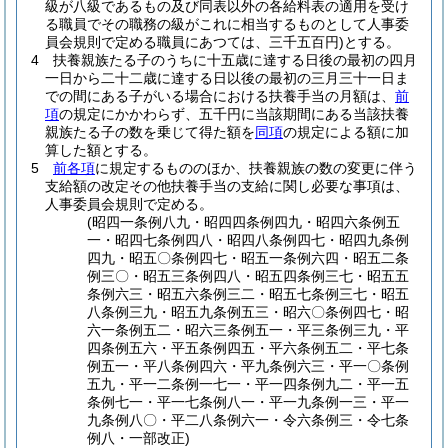
級が八級であるもの及び同表以外の各給料表の適用を受け
る職員でその職務の級がこれに相当するものとして人事委
員会規則で定める職員にあつては、三千五百円)
とする。
4
扶養親族たる子のうちに十五歳に達する日後の最初の四月
一日から二十二歳に達する日以後の最初の三月三十一日ま
での間にある子がいる場合における扶養手当の月額は、
前
項
の規定にかかわらず、五千円に当該期間にある当該扶養
親族たる子の数を乗じて得た額を
同項
の規定による額に加
算した額とする。
5
前各項
に規定するもののほか、扶養親族の数の変更に伴う
支給額の改定その他扶養手当の支給に関し必要な事項は、
人事委員会規則で定める。
(昭四一条例八九・昭四四条例四九・昭四六条例五
一・昭四七条例四八・昭四八条例四七・昭四九条例
四九・昭五〇条例四七・昭五一条例六四・昭五二条
例三〇・昭五三条例四八・昭五四条例三七・昭五五
条例六三・昭五六条例三二・昭五七条例三七・昭五
八条例三九・昭五九条例五三・昭六〇条例四七・昭
六一条例五二・昭六三条例五一・平三条例三九・平
四条例五六・平五条例四五・平六条例五二・平七条
例五一・平八条例四六・平九条例六三・平一〇条例
五九・平一二条例一七一・平一四条例九二・平一五
条例七一・平一七条例八一・平一九条例一三・平一
九条例八〇・平二八条例六一・令六条例三・令七条
例八・一部改正)