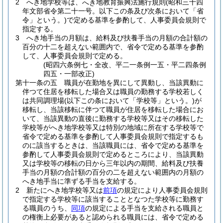
2
へき地学校等は、
地教育振興法施行規則
(昭和三十四
へき
年文部省令第二十一号。以下この条及び次条において「省
令」という。)
で定める基準を参酌して、人事委員会規則で
指定する。
3
へき地手当の月額は、給料及び扶養手当の月額の合計額の
百分の十二を超えない範囲内で、省令で定める基準を参酌
して、人事委員会規則で定める。
(昭四六条例七・全改、平二一条例一五・平二四条例
四五・一部改正)
第十一条の五
職員が在勤地を異にして異動し、当該異動に
伴つて住居を移転した場合又は職員の勤務する学校若しく
は共同調理場
(以下この条において「学校等」という。)
が
移転し、当該移転に伴つて職員が住居を移転した場合にお
いて、当該異動の直後に勤務する学校等又はその移転した
学校等がへき地学校等又は特別の地域に所在する学校等で
省令で定める基準を参酌して人事委員会規則で指定するも
のに該当するときは、当該職員には、省令で定める基準を
参酌して人事委員会規則で定めるところにより、当該異動
又は学校等の移転の日から三年以内の期間、給料及び扶養
手当の月額の合計額の百分の二を超えない範囲内の月額の
へき地手当に準ずる手当を支給する。
2
新たにへき地学校等又は
前項
の規定により人事委員会規則
で指定する学校等に該当することとなつた学校等に勤務す
る職員のうち、
同項
の規定による手当を支給される職員と
の権衡上必要があると認められる職員には、省令で定める