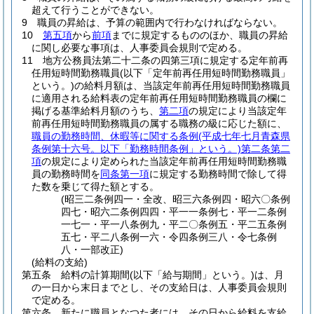
超えて行うことができない。
9
職員の昇給は、予算の範囲内で行わなければならない。
10
第五項
から
前項
までに規定するもののほか、職員の昇給
に関し必要な事項は、人事委員会規則で定める。
11
地方公務員法第二十二条の四第三項に規定する定年前再
任用短時間勤務職員
(以下「定年前再任用短時間勤務職員」
という。)
の給料月額は、当該定年前再任用短時間勤務職員
に適用される給料表の定年前再任用短時間勤務職員の欄に
掲げる基準給料月額のうち、
第二項
の規定により当該定年
前再任用短時間勤務職員の属する職務の級に応じた額に、
職員の勤務時間、休暇等に関する条例
(平成七年七月青森県
条例第十六号。以下「勤務時間条例」という。)
第二条第二
項
の規定により定められた当該定年前再任用短時間勤務職
員の勤務時間を
同条第一項
に規定する勤務時間で除して得
た数を乗じて得た額とする。
(昭三二条例四一・全改、昭三六条例四・昭六〇条例
四七・昭六二条例四四・平一一条例七・平一二条例
一七一・平一八条例九・平二〇条例五・平二五条例
五七・平二八条例一六・令四条例三八・令七条例
八・一部改正)
(給料の支給)
第五条
給料の計算期間
(以下「給与期間」という。)
は、月
の一日から末日までとし、その支給日は、人事委員会規則
で定める。
第六条
新たに職員となつた者には、その日から給料を支給