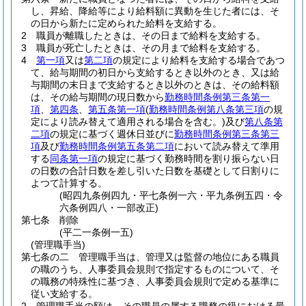
し、昇給、降給等により給料額に異動を生じた者には、そ
の日から新たに定められた給料を支給する。
2
職員が離職したときは、その日まで給料を支給する。
3
職員が死亡したときは、その月まで給料を支給する。
4
第一項
又は
第二項
の規定により給料を支給する場合であつ
て、給与期間の初日から支給するとき以外のとき、又は給
与期間の末日まで支給するとき以外のときは、その給料額
は、その給与期間の現日数から
勤務時間条例第三条第一
項
、
第四条
、
第五条第一項
(
勤務時間条例第八条第三項
の規
定により読み替えて適用される場合を含む。)
及び
第八条第
二項
の規定に基づく週休日並びに
勤務時間条例第三条第三
項
及び
勤務時間条例第五条第二項
において読み替えて準用
する
同条第一項
の規定に基づく勤務時間を割り振らない日
の日数の合計日数を差し引いた日数を基礎として日割りに
よつて計算する。
(昭四九条例四九・平七条例一六・平九条例五四・令
六条例四八・一部改正)
第七条
削除
(平二一条例一五)
(管理職手当)
第七条の二
管理職手当は、管理又は監督の地位にある職員
の職のうち、人事委員会規則で指定するものについて、そ
の職務の特殊性に基づき、人事委員会規則で定める基準に
従い支給する。