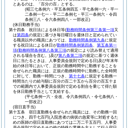
とあるのは、「百分の百」とする。
(昭三七条例六・平五条例四五・平七条例一六・平一
二条例一七一・平二二条例七・平三一条例六・令四
条例三八・令六条例四八・一部改正)
(休日勤務手当)
第十四条
祝日法による休日等
(
勤務時間条例第三条第一項
又
は
第四条
の規定に基づき毎日曜日を週休日と定められてい
る職員以外の職員にあつては、
勤務時間条例第九条
に規定
する祝日法による休日が
勤務時間条例第四条
、
第五条第一
項
(
勤務時間条例第八条第三項
の規定により読み替えて適用
される場合を含む。)
及び
第八条第二項
の規定に基づく週休
日に当たるときは、人事委員会規則で定める日)
及び年末年
始の休日等において、正規の勤務時間中に勤務することを
命ぜられた職員には、正規の勤務時間中に勤務した全時間
に対して、勤務一時間につき、
第十七条
に規定する勤務一
時間当たりの給与額に百分の百二十五から百分の百五十ま
での範囲内で人事委員会規則で定める割合を乗じて得た額
を休日勤務手当として支給する。
(平七条例一六・全改、令六条例四八・令七条例八・
一部改正)
(宿日直手当)
第十五条
宿日直勤務を命ぜられた職員には、その勤務一回
につき、四千七百円
(入院患者の病状の急変等に対処するた
めの医師の宿日直勤務にあつては二万二千五百円、人事委
員会規則で定めるその他の特殊な業務を主として行う宿日