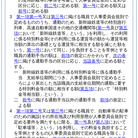
の使用距離等の事情を考慮して人事委員会規則で定める
区分に応じ、
前二号
に定める額、
第一号
に定める額又は
前号
に定める額
3
第一項第一号
又は
第三号
に掲げる職員で人事委員会規則で
定めるもののうち、通勤のため、新幹線鉄道等の特別急行
列車、高速自動車国道その他の交通機関等
(
第一号
及び
第五
項
において「新幹線鉄道等」という。)
を利用し、その利用
に係る特別料金等
(その利用に係る運賃等の額から運賃等相
当額の算出の基礎となる運賃等に相当する額を減じた額を
いう。
第一号
において同じ。)
を負担することを常例とする
職員の通勤手当の額は、
前項
の規定にかかわらず、
次の各
号
に掲げる通勤手当の区分に応じ、
当該各号
に定める額と
する。
一
新幹線鉄道等の利用に係る特別料金等に係る通勤手
当 支給単位期間につき、人事委員会規則で定めるとこ
ろにより算出した当該職員の支給単位期間の通勤に要す
る特別料金等の額に相当する額
(
第五項
において「特別料
金等相当額」という。)
二
前号
に掲げる通勤手当以外の通勤手当
前項
の規定に
よる額
4
第一項第二号
又は
第三号
に掲げる職員で、自動車等の駐車
のための施設
(その所在地及び利用形態が人事委員会規則で
定める要件を満たすもに限る。
第一号
及び
第八項
において
「駐車場等」という。)
を利用し、その料金を負担すること
を常例とするもの
(人事委員会規則で定める職員を除く。)