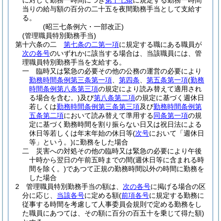
に対して勤務一時間につき
第十七条
に規定する勤務一時間
当りの給与額の百分の二十五を夜間勤務手当として支給す
る。
(昭三七条例六・一部改正)
(管理職員特別勤務手当)
第十六条の二
第七条の二第一項
に規定する職にある職員が
次の各号
のいずれかに該当する場合は、当該職員には、管
理職員特別勤務手当を支給する。
一
臨時又は緊急の必要その他の公務の運営の必要により
勤務時間条例第三条第一項
、
第四条
、
第五条第一項
(
勤務
時間条例第八条第三項
の規定により読み替えて適用され
る場合を含む。)
及び
第八条第二項
の規定に基づく週休日
若しくは
勤務時間条例第三条第三項
及び
勤務時間条例第
五条第二項
において読み替えて準用する
同条第一項
の規
定に基づく勤務時間を割り振らない日又は祝日法による
休日等若しくは年末年始の休日等
(
次号
において「週休日
等」という。)
に勤務をした場合
二
災害への対処その他の臨時又は緊急の必要により午後
十時から翌日の午前五時までの間
(週休日等に含まれる時
間を除く。)
であつて正規の勤務時間以外の時間に勤務を
した場合
2
管理職員特別勤務手当の額は、
次の各号
に掲げる場合の区
分に応じ、
当該各号
に定める額
(
前項各号
に規定する勤務に
従事する時間を考慮して人事委員会規則で定める勤務をし
た職員にあつては、その額に百分の百五十を乗じて得た額)