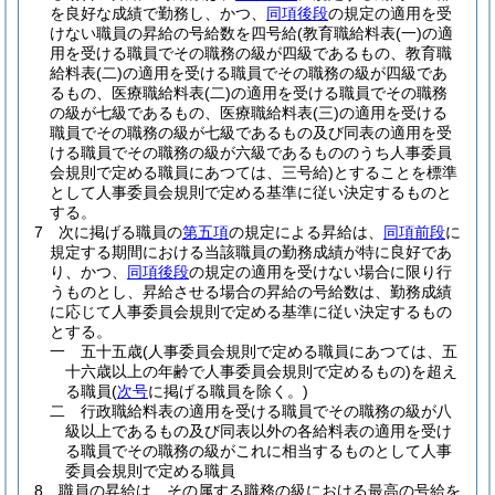
を良好な成績で勤務し、かつ、
同項後段
の規定の適用を受
けない職員の昇給の号給数を四号給
(教育職給料表
(一)
の適
用を受ける職員でその職務の級が四級であるもの、教育職
給料表
(二)
の適用を受ける職員でその職務の級が四級であ
るもの、医療職給料表
(二)
の適用を受ける職員でその職務
の級が七級であるもの、医療職給料表
(三)
の適用を受ける
職員でその職務の級が七級であるもの及び同表の適用を受
ける職員でその職務の級が六級であるもののうち人事委員
会規則で定める職員にあつては、三号給)
とすることを標準
として人事委員会規則で定める基準に従い決定するものと
する。
7
次に掲げる職員の
第五項
の規定による昇給は、
同項前段
に
規定する期間における当該職員の勤務成績が特に良好であ
り、かつ、
同項後段
の規定の適用を受けない場合に限り行
うものとし、昇給させる場合の昇給の号給数は、勤務成績
に応じて人事委員会規則で定める基準に従い決定するもの
とする。
一
五十五歳
(人事委員会規則で定める職員にあつては、五
十六歳以上の年齢で人事委員会規則で定めるもの)
を超え
る職員
(
次号
に掲げる職員を除く。)
二
行政職給料表の適用を受ける職員でその職務の級が八
級以上であるもの及び同表以外の各給料表の適用を受け
る職員でその職務の級がこれに相当するものとして人事
委員会規則で定める職員
8
職員の昇給は、その属する職務の級における最高の号給を