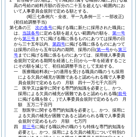
2
管理職手当の額は、その職員の属する職務の級における最
高の号給の給料月額の百分の二十五を超えない範囲内にお
いて人事委員会規則で定める額とする。
(昭三七条例六・全改、平一九条例一三・一部改正)
(初任給調整手当)
第七条の三
次の各号
に掲げる職に新たに採用された職員に
は、
当該各号
に定める額を超えない範囲内の額を、
第一号
から
第三号
までに掲げる職に係るものにあつては採用の日
から三十五年以内、
第四号
に掲げる職に係るものにあつて
は採用の日から五年以内の期間、採用の日
(
第一号
から
第三
号
までに掲げる職に係るものにあつては、採用後人事委員
会規則で定める期間を経過した日)
から一年を経過するごと
にその額を減じて、初任給調整手当として支給する。
一
医療職給料表
(一)
の適用を受ける職員の職のうち採用
による欠員の補充が困難であると認められる職で人事委
員会規則で定めるもの 月額 四十一万七千六百円
二
医学又は歯学に関する専門的知識を必要とし、かつ、
採用による欠員の補充が困難であると認められる職
(
前号
に掲げる職を除く。)
で人事委員会規則で定めるもの 月
額 五万二千百円
三
獣医学に関する専門的知識を必要とし、かつ、採用に
よる欠員の補充が困難であると認められる職で人事委員
会規則で定めるもの 月額 七万円
四
前三号
に掲げる職以外の職のうち特殊な専門的知識を
必要とし、かつ、採用による欠員の補充について特別の