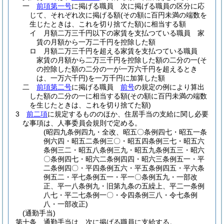
一
前項第一号
に掲げる職員 次に掲げる職員の区分に応
じて、それぞれ次に掲げる額
(その額に百円未満の端数を
生じたときは、これを切り捨てた額)
に相当する額
イ
月額二万三千円以下の家賃を支払つている職員 家
賃の月額から一万二千円を控除した額
ロ
月額二万三千円を超える家賃を支払つている職員
家賃の月額から二万三千円を控除した額の二分の一
(そ
の控除した額の二分の一が一万六千円を超えるとき
は、一万六千円)
を一万千円に加算した額
二
前項第二号
に掲げる職員
前号
の規定の例により算出
した額の二分の一に相当する額
(その額に百円未満の端数
を生じたときは、これを切り捨てた額)
3
前二項
に規定するもののほか、住居手当の支給に関し必要
な事項は、人事委員会規則で定める。
(昭四九条例四九・全改、昭五〇条例四七・昭五一条
例六四・昭五二条例三〇・昭五四条例三七・昭五六
条例三二・昭五八条例三九・昭五九条例五三・昭六
〇条例四七・昭六二条例四四・昭六三条例五一・平
二条例四〇・平四条例五六・平五条例四五・平六条
例五二・平七条例五一・平一〇条例五九・一部改
正、平一八条例九・旧第九条の五繰上、平二一条例
八七・平二七条例一〇・令四条例三八・令七条例
八・一部改正)
(通勤手当)
第十条
通勤手当は、次に掲げる職員に支給する。