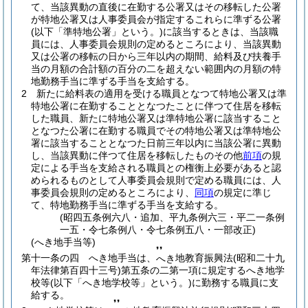
て、当該異動の直後に在勤する公署又はその移転した公署
が特地公署又は人事委員会が指定するこれらに準ずる公署
(以下「準特地公署」という。)
に該当するときは、当該職
員には、人事委員会規則の定めるところにより、当該異動
又は公署の移転の日から三年以内の期間、給料及び扶養手
当の月額の合計額の百分の二を超えない範囲内の月額の特
地勤務手当に準ずる手当を支給する。
2
新たに給料表の適用を受ける職員となつて特地公署又は準
特地公署に在勤することとなつたことに伴つて住居を移転
した職員、新たに特地公署又は準特地公署に該当すること
となつた公署に在勤する職員でその特地公署又は準特地公
署に該当することとなつた日前三年以内に当該公署に異動
し、当該異動に伴つて住居を移転したものその他
前項
の規
定による手当を支給される職員との権衡上必要があると認
められるものとして人事委員会規則で定める職員には、人
事委員会規則の定めるところにより、
同項
の規定に準じ
て、特地勤務手当に準ずる手当を支給する。
(昭四五条例六八・追加、平九条例六三・平二一条例
一五・令七条例八・令七条例五八・一部改正)
(へき地手当等)
❜❜
第十一条の四
へき地手当は、
地教育振興法
(昭和二十九
へき
年法律第百四十三号)
第五条の二第一項に規定するへき地学
校等
(以下「へき地学校等」という。)
に勤務する職員に支
給する。
❜❜