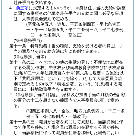
赴任手当を支給する。
4
前三項
に規定するもののほか、単身赴任手当の支給の調整
に関する事項その他単身赴任手当の支給に関し必要な事項
は、人事委員会規則で定める。
(平元条例五八・追加、平五条例四五・平七条例五
一・平一〇条例五九・平二二条例三八・平二七条例
一〇・令七条例八・一部改正)
(特殊勤務手当)
第十一条
特殊勤務手当の種類、支給を受ける者の範囲、手
当の額及びその支給方法は別に条例で定める。
(特地勤務手当等)
第十一条の二
へき地その他の生活の著しく不便な地に所在
する公署
(小学校、中学校及び義務教育学校並びに学校給食
法
(昭和二十九年法律第百六十号)
第六条に規定する施設
(以
下「共同調理場」という。)
を除く。)
として人事委員会規
則で定めるもの
(以下「特地公署」という。)
に勤務する職
員には、特地勤務手当を支給する。
2
特地勤務手当の月額は、給料及び扶養手当の月額の合計額
の百分の十二を超えない範囲内で人事委員会規則で定め
る。
(昭四五条例六八・全改、昭四九条例四九・平二一条
例一五・令七条例八・一部改正)
第十一条の三
職員が公署を異にして異動し、当該異動に伴
つて住居を移転した場合又は職員の在勤する公署が移転
し、当該移転に伴つて職員が住居を移転した場合におい