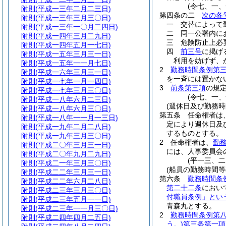
(令七、一
附則
(平成一三年二月二三日)
第四条の二
次の各
附則
(平成一三年三月三〇日)
一
交替によって
附則
(平成一三年一〇月二四日)
二
同一公署内に
附則
(平成一四年三月二九日)
三
危険防止上必
附則
(平成一四年五月一七日)
四
前三号
に掲げ
附則
(平成一五年三月三一日)
利用を妨げず、
附則
(平成一五年一一月七日)
2
勤務時間条例第
附則
(平成一六年三月三一日)
を一斉には置かな
附則
(平成一七年一月一四日)
3
前条第三項
の規
附則
(平成一七年三月三〇日)
(令七、一
附則
(平成一八年六月二三日)
(週休日及び勤務時
附則
(平成一八年六月三〇日)
第五条
任命権者は
附則
(平成一八年一一月一三日)
定により週休日及
附則
(平成一九年二月二八日)
するものとする。
附則
(平成一九年三月三〇日)
2
任命権者は、
勤
附則
(平成二〇年三月三一日)
には、人事委員会
附則
(平成二〇年九月二九日)
(平一三、
附則
(平成二一年三月三〇日)
(船員の勤務時間等
附則
(平成二二年三月三一日)
第六条
勤務時間条
附則
(平成二二年六月二八日)
第二十二条
におい
附則
(平成二三年三月三〇日)
付職員条例」とい
附則
(平成二三年五月一一日)
青森丸とする。
附則
(平成二三年一一月三〇日)
2
勤務時間条例第
附則
(平成二四年四月二五日)
う。)
第三条第一項