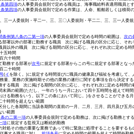
八条第四項
の人事委員会規則で定める職員は、海事職給料表適用職員と
八条第四項
の人事委員会規則で定める作業は、人命、船舶若しくは積荷
。
三、三一人委規則・平二一、三、三〇人委規則・平二二、三、三一人委
)
間条例第八条の二第一項
の人事委員会規則で定める時間の範囲は、
次の
る部署以外の部署に勤務する職員 次に掲げる職員の区分に応じ、それ
職員以外の職員 次に掲げる期間の区分に応じ、それぞれ次に定める時
十五時間
百六十時間
て勤務する部署が
次号
に規定する部署からこの号に規定する部署となっ
百二十時間
号
(
イ
を除く。)
に規定する時間並びに職員の健康及び福祉を考慮して、
業務量、業務の実施時期その他の業務の遂行に関する事項を自ら決定する
務する職員 次に掲げる期間の区分に応じ、それぞれ次に定める時間の
間未満の範囲
(ただし、一年のうち一月において四十五時間を超えて時間
おける勤務をいう。以下この条において同じ。)
をさせることができる月
二十時間を超えない範囲
区分した各期間に当該各期間の直前の一月、二月、三月、四月及び五月
ない範囲
八条の二第一項
の人事委員会規則で定める勤務は、次に掲げる勤務とす
一項
に規定する監視又は断続的勤務
の対処その他の重要な業務であって特に緊急に処理することを要するも
に従事する職員に対し、
前項各号
に定める時間の範囲を超えて時間外勤務