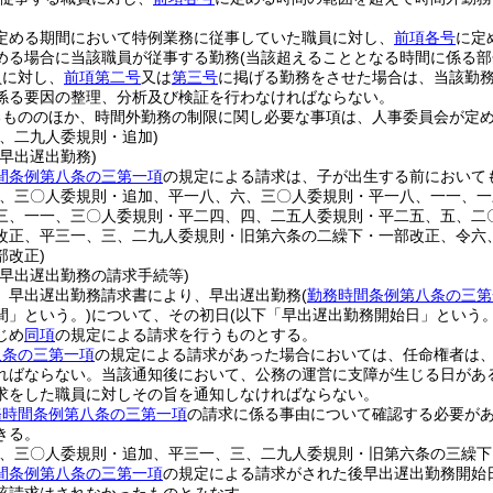
定める期間において特例業務に従事していた職員に対し、
前項各号
に定
める場合に当該職員が従事する勤務
(当該超えることとなる時間に係る部
員に対し、
前項第二号
又は
第三号
に掲げる勤務をさせた場合は、当該勤
係る要因の整理、分析及び検証を行わなければならない。
るもののほか、時間外勤務の制限に関し必要な事項は、人事委員会が定
三、二九人委規則・追加)
早出遅出勤務)
間条例第八条の三第一項
の規定による請求は、子が出生する前において
三、三〇人委規則・追加、平一八、六、三〇人委規則・平一八、一一、
三、一一、三〇人委規則・平二四、四、二五人委規則・平二五、五、二
改正、平三一、三、二九人委規則・旧第六条の二繰下・一部改正、令六
部改正)
の早出遅出勤務の請求手続等)
、早出遅出勤務請求書により、早出遅出勤務
(
勤務時間条例第八条の三第
間」という。)
について、その初日
(以下「早出遅出勤務開始日」という。
じめ
同項
の規定による請求を行うものとする。
八条の三第一項
の規定による請求があった場合においては、任命権者は
ればならない。
当該通知後において、公務の運営に支障が生じる日があ
求をした職員に対しその旨を通知しなければならない。
務時間条例第八条の三第一項
の請求に係る事由について確認する必要が
きる。
三、三〇人委規則・追加、平三一、三、二九人委規則・旧第六条の三繰下
間条例第八条の三第一項
の規定による請求がされた後早出遅出勤務開始