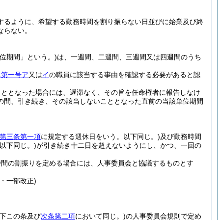
するように、希望する勤務時間を割り振らない日並びに始業及び終
ならない。
位期間」という。)
は、一週間、二週間、三週間又は四週間のうち
二第一号ア
又は
イ
の職員に該当する事由を確認する必要があると認
こととなった場合には、遅滞なく、その旨を任命権者に報告しなけ
の間、引き続き、その該当しないこととなった直前の当該単位期間
第三条第一項
に規定する週休日をいう。以下同じ。)
及び勤務時間
以下同じ。)
が引き続き十二日を超えないようにし、かつ、一回の
時間の割振りを定める場合には、人事委員会と協議するものとす
・一部改正)
下この条及び
次条第二項
において同じ。)
の人事委員会規則で定め