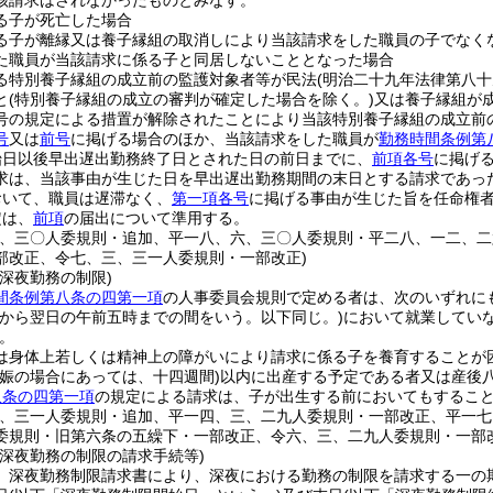
該請求はされなかったものとみなす。
る子が死亡した場合
る子が離縁又は養子縁組の取消しにより当該請求をした職員の子でなく
た職員が当該請求に係る子と同居しないこととなった場合
る特別養子縁組の成立前の監護対象者等が民法
(明治二十九年法律第八十
と
(特別養子縁組の成立の審判が確定した場合を除く。)
又は養子縁組が
号の規定による措置が解除されたことにより当該特別養子縁組の成立前
号
又は
前号
に掲げる場合のほか、当該請求をした職員が
勤務時間条例第
始日以後早出遅出勤務終了日とされた日の前日までに、
前項各号
に掲げ
求は、当該事由が生じた日を早出遅出勤務期間の末日とする請求であっ
おいて、職員は遅滞なく、
第一項各号
に掲げる事由が生じた旨を任命権
定は、
前項
の届出について準用する。
三、三〇人委規則・追加、平一八、六、三〇人委規則・平二八、一二、
部改正、令七、三、三一人委規則・一部改正)
深夜勤務の制限)
間条例第八条の四第一項
の人事委員会規則で定める者は、次のいずれに
時から翌日の午前五時までの間をいう。以下同じ。)
において就業してい
。
は身体上若しくは精神上の障がいにより請求に係る子を養育することが
妊娠の場合にあっては、十四週間)
以内に出産する予定である者又は産後
八条の四第一項
の規定による請求は、子が出生する前においてもするこ
三、三一人委規則・追加、平一四、三、二九人委規則・一部改正、平一
委規則・旧第六条の五繰下・一部改正、令六、三、二九人委規則・一部改
の深夜勤務の制限の請求手続等)
、深夜勤務制限請求書により、深夜における勤務の制限を請求する一の