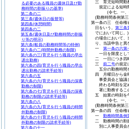
三
育児短時間勤
る必要のある職員の週休日及び勤
規定による短時
務時間の割振りの基準)
(令七、一
第二条の二
(勤務時間条例第
第三条
(週休日の振替等)
第一条の三
任命権
第四条
(休憩時間)
日をいう。
第三条
第四条の二
でにおいて同じ。)
第五条
(週休日及び勤務時間の割振
の場合において、
り等の明示)
り、当該申告と異
第六条
(船員の勤務時間等の特例)
一
第一条の六第
第六条の二
(時間外勤務の制限)
一日を限度とし
第六条の三
(育児を行う職員の早出
二
一日につき四
遅出勤務)
三
前二号
の規定
第六条の四
(育児を行う職員の早出
五分の勤務時間
遅出勤務の請求手続等)
四
月曜日から金
第六条の五
事委員会と協議
第六条の六
(育児を行う職員の深夜
終わる時刻を定
勤務の制限)
署に勤務するこ
第六条の七
(育児を行う職員の深夜
五
始業の時刻を
勤務の制限の請求手続等)
(令七、一
第六条の八
(勤務時間条例第
第六条の九
(育児を行う職員の時間
第一条の四
任命権
外勤務の制限)
一
勤務時間条例
第六条の十
(育児を行う職員の時間
二
勤務時間の割
外勤務の制限の請求手続等)
別に人事委員会
第六条の十一