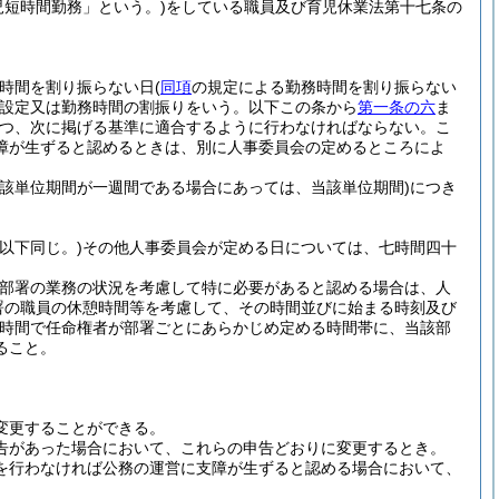
児短時間勤務」という。)
をしている職員及び育児休業法第十七条の
時間を割り振らない日
(
同項
の規定による勤務時間を割り振らない
設定又は勤務時間の割振りをいう。以下この条から
第一条の六
ま
つ、次に掲げる基準に適合するように行わなければならない。
こ
障が生ずると認めるときは、別に人事委員会の定めるところによ
当該単位期間が一週間である場合にあっては、当該単位期間)
につき
以下同じ。)
その他人事委員会が定める日については、七時間四十
る部署の業務の状況を考慮して特に必要があると認める場合は、人
署の職員の休憩時間等を考慮して、その時間並びに始まる時刻及び
時間で任命権者が部署ごとにあらかじめ定める時間帯に、当該部
ること。
変更することができる。
告があった場合において、これらの申告どおりに変更するとき。
を行わなければ公務の運営に支障が生ずると認める場合において、