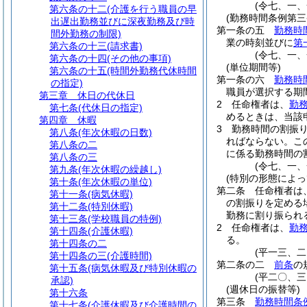
(令七、一
第六条の十二
(介護を行う職員の早
(勤務時間条例第
出遅出勤務並びに深夜勤務及び時
第一条の五
勤務時
間外勤務の制限)
業の時刻並びに
第
第六条の十三
(請求書)
(令七、一
第六条の十四
(その他の事項)
(単位期間等)
第六条の十五
(時間外勤務代休時間
第一条の六
勤務時
の指定)
職員が選択する期
第三章
休日の代休日
2
任命権者は、
勤
第七条
(代休日の指定)
めるときは、当該
第四章
休暇
3
勤務時間の割振
第八条
(年次休暇の日数)
ればならない。
こ
第八条の二
に係る勤務時間の
第八条の三
(令七、一
第九条
(年次休暇の繰越し)
(特別の形態によ
第十条
(年次休暇の単位)
第二条
任命権者は
第十一条
(病気休暇)
の割振りを定める
第十二条
(特別休暇)
勤務に割り振られ
第十三条
(学校職員の特例)
2
任命権者は、
勤
第十四条
(介護休暇)
る。
第十四条の二
(平一三、
第十四条の三
(介護時間)
第二条の二
前条
の
第十五条
(病気休暇及び特別休暇の
(平二〇、
承認)
(週休日の振替等)
第十六条
第三条
勤務時間条
第十七条
(介護休暇及び介護時間の