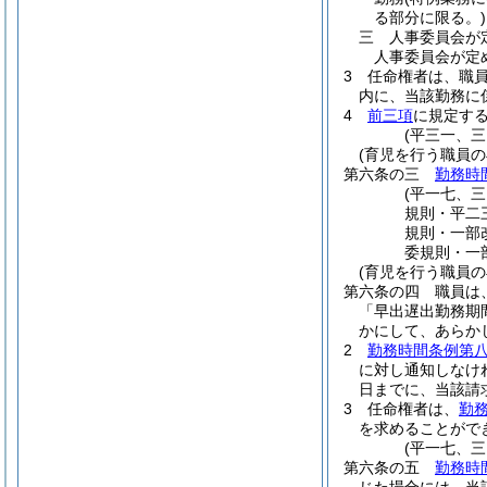
る部分に限る。)
三
人事委員会が
人事委員会が定
3
任命権者は、職
内に、当該勤務に
4
前三項
に規定す
(平三一、
(育児を行う職員の
第六条の三
勤務時
(平一七、
規則・平二
規則・一部
委規則・一
(育児を行う職員
第六条の四
職員は
「早出遅出勤務期
かにして、あらか
2
勤務時間条例第
に対し通知しなけ
日までに、当該請
3
任命権者は、
勤
を求めることがで
(平一七、
第六条の五
勤務時