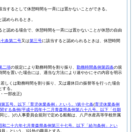
該当するとして休憩時間を一斉には置かないことができる。
と認められるとき。
ると認める場合で、休憩時間を一斉には置かないことが休憩の自由
第七条第二号
又は
第三号
に該当すると認められるときは、休憩時間
第二項
の規定により勤務時間を割り振り、
勤務時間条例第四条
の規
時間を置いた場合には、適当な方法により速やかにその内容を明示
、若しくは勤務時間を割り振り、又は週休日の振替等を行った場合
とする。
・一部改正)
例第五号。以下「育児休業条例」という。)
第十七条
(
育児休業条例
関する条例
(平成十四年十二月青森県条例第八十八号。以下「任期
同じ。)
の人事委員会規則で定める船舶は、八戸水産高等学校所属
(昭和二十六年七月青森県条例第三十七号。以下「給与条例」とい
職員」という。)
以外の職員とする。