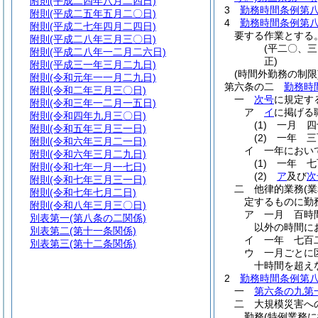
附則
(平成二四年八月二四日)
3
勤務時間条例第
附則
(平成二五年五月二〇日)
4
勤務時間条例第
附則
(平成二七年四月二四日)
要する作業とする
附則
(平成二八年三月三〇日)
(平二〇、
附則
(平成二八年一二月二六日)
正)
附則
(平成三一年三月二九日)
(時間外勤務の制限
附則
(令和元年一一月二九日)
第六条の二
勤務時
附則
(令和二年三月三〇日)
一
次号
に規定す
附則
(令和三年一二月一五日)
ア
イ
に掲げる
附則
(令和四年九月三〇日)
(1)
一月 四
附則
(令和五年三月三一日)
(2)
一年 三
附則
(令和六年三月二一日)
イ
一年におい
附則
(令和六年三月二九日)
(1)
一年 七
附則
(令和七年一月一七日)
(2)
ア
及び
次
附則
(令和七年三月三一日)
二
他律的業務
(
附則
(令和七年七月二日)
定するものに勤
附則
(令和八年三月三〇日)
ア
一月 百時
別表第一
(第八条の二関係)
以外の時間に
別表第二
(第十一条関係)
イ
一年 七百
別表第三
(第十二条関係)
ウ
一月ごとに
十時間を超え
2
勤務時間条例第
一
第六条の九第
二
大規模災害へ
勤務
(特例業務