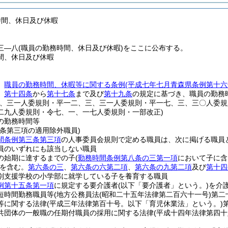
時間、休日及び休暇
三―八(職員の勤務時間、休日及び休暇)をここに公布する。
間、休日及び休暇
、
職員の勤務時間、休暇等に関する条例
(平成七年七月青森県条例第十六
、
第十四条
から
第十七条
まで及び
第十九条
の規定に基づき、職員の勤務
三、三一人委規則・平一二、三、三一人委規則・平一七、三、三〇人委
二九人委規則・令七、一、一七人委規則・一部改正)
の勤務時間等
三条第三項の適用除外職員)
間条例第三条第三項
の人事委員会規則で定める職員は、次に掲げる職員
員のいずれにも該当しない職員
の始期に達するまでの子
(
勤務時間条例第八条の三第一項
において子に含
を含む。
第六条の三
、
第六条の六第二項
、
第六条の九第二項
及び
第十四
別支援学校の小学部に就学している子を養育する職員
例第十五条第一項
に規定する要介護者
(以下「要介護者」という。)
を介
短時間勤務職員等
(地方公務員法
(昭和二十五年法律第二百六十一号)
第二
等に関する法律
(平成三年法律第百十号。以下「育児休業法」という。)
共団体の一般職の任期付職員の採用に関する法律
(平成十四年法律第四十