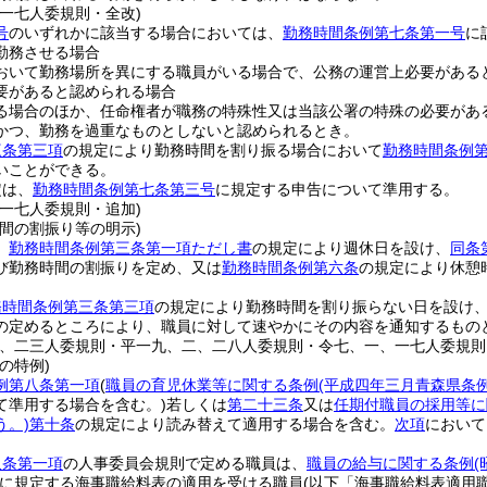
、一七人委規則・全改)
号
のいずれかに該当する場合においては、
勤務時間条例第七条第一号
に
勤務させる場合
おいて勤務場所を異にする職員がいる場合で、公務の運営上必要がある
要があると認められる場合
る場合のほか、任命権者が職務の特殊性又は当該公署の特殊の必要があ
かつ、勤務を過重なものとしないと認められるとき。
三条第三項
の規定により勤務時間を割り振る場合において
勤務時間条例
いことができる。
定は、
勤務時間条例第七条第三号
に規定する申告について準用する。
、一七人委規則・追加)
間の割振り等の明示)
、
勤務時間条例第三条第一項ただし書
の規定により週休日を設け、
同条
び勤務時間の割振りを定め、又は
勤務時間条例第六条
の規定により休憩
務時間条例第三条第三項
の規定により勤務時間を割り振らない日を設け
の定めるところにより、職員に対して速やかにその内容を通知するもの
二、二三人委規則・平一九、二、二八人委規則・令七、一、一七人委規則
の特例)
例第八条第一項
(
職員の育児休業等に関する条例
(平成四年三月青森県条
て準用する場合を含む。)
若しくは
第二十三条
又は
任期付職員の採用等に
う。)
第十条
の規定により読み替えて適用する場合を含む。
次項
において
八条第一項
の人事委員会規則で定める職員は、
職員の給与に関する条例
に規定する海事職給料表の適用を受ける職員
(以下「海事職給料表適用