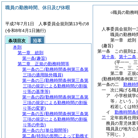
職員の勤務時間、休日及び休暇
○職員の勤務
平成7年7月1日 人事委員会規則第13号の8
人事委員会規則一
(令和8年4月1日施行)
職員の勤務時
第一章
総則
条項目次
沿革
(趣旨)
本則
第一条
この規則は
第一章
総則
第十条
、
第十二条
第一条
(趣旨)
(平一一、
第二章
正規の勤務時間等
三一、三、
第一条の二
(勤務時間条例第三条第
第二章
正規
三項の適用除外職員)
(勤務時間条例第
第一条の三
(勤務時間条例第三条第
第一条の二
勤務時
三項の規定による勤務時間の割振
一
次に掲げる職
り等の基準等)
ア
小学校就学
第一条の四
(勤務時間条例第三条第
等」という。)
三項の規定による勤務時間の割振
程若しくは特
り等の変更)
イ
勤務時間条
第一条の五
(勤務時間条例第三条第
二
定年前再任用
三項の規定による勤務時間の割振
務員の育児休業
り等の申告)
職員及び地方公
第一条の六
(単位期間等)
下同じ。)
第二条
(特別の形態によって勤務す