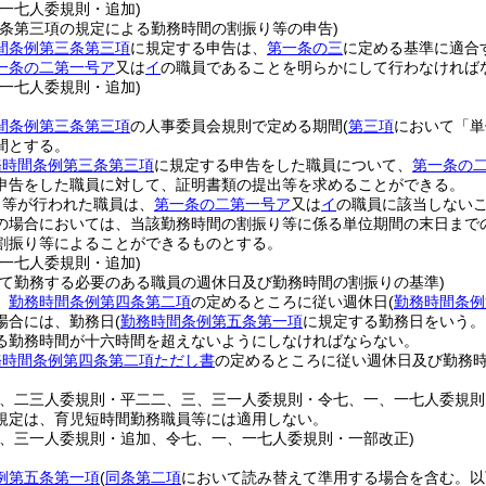
、一七人委規則・追加)
三条第三項の規定による勤務時間の割振り等の申告)
間条例第三条第三項
に規定する申告は、
第一条の三
に定める基準に適合
一条の二第一号ア
又は
イ
の職員であることを明らかにして行わなければ
、一七人委規則・追加)
間条例第三条第三項
の人事委員会規則で定める期間
(
第三項
において「単
間とする。
務時間条例第三条第三項
に規定する申告をした職員について、
第一条の
申告をした職員に対して、証明書類の提出等を求めることができる。
り等が行われた職員は、
第一条の二第一号ア
又は
イ
の職員に該当しない
の場合においては、当該勤務時間の割振り等に係る単位期間の末日まで
割振り等によることができるものとする。
、一七人委規則・追加)
って勤務する必要のある職員の週休日及び勤務時間の割振りの基準)
、
勤務時間条例第四条第二項
の定めるところに従い週休日
(
勤務時間条例
場合には、勤務日
(
勤務時間条例第五条第一項
に規定する勤務日をいう。
る勤務時間が十六時間を超えないようにしなければならない。
務時間条例第四条第二項ただし書
の定めるところに従い週休日及び勤務
二、二三人委規則・平二二、三、三一人委規則・令七、一、一七人委規則
規定は、育児短時間勤務職員等には適用しない。
三、三一人委規則・追加、令七、一、一七人委規則・一部改正)
例第五条第一項
(
同条第二項
において読み替えて準用する場合を含む。以