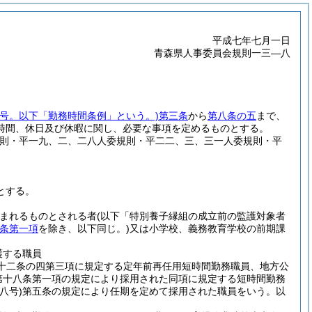
平成七年七月一日
青森県人事委員会規則一三―八
号。以下「勤務時間条例」という。)
第三条
から
第八条の五
まで、
時間、休日及び休暇に関し、必要な事項を定めるものとする。
規則・平一九、二、二八人委規則・平二二、三、三一人委規則・平
とする。
まれるものとされる者
(以下「特別養子縁組の成立前の監護対象者
条第一項
を除き、以下同じ。)
又は小学校、義務教育学校の前期課
護する職員
十二条の四第三項に規定する定年前再任用短時間勤務職員、地方公
第十八条第一項の規定により採用された同項に規定する短時間勤務
八号)
第五条の規定により任期を定めて採用された職員をいう。以