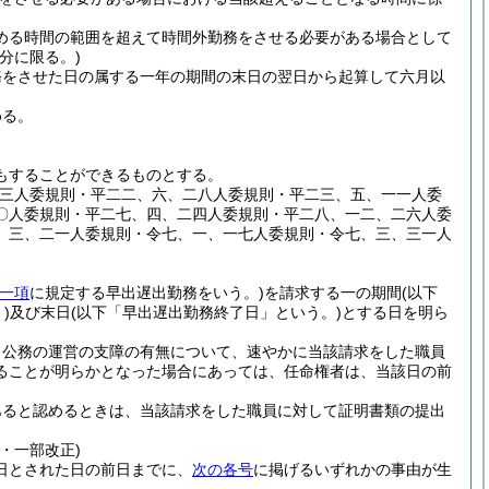
める時間の範囲を超えて時間外勤務をさせる必要がある場合として
分に限る。)
務をさせた日の属する一年の期間の末日の翌日から起算して六月以
める。
もすることができるものとする。
一三人委規則・平二二、六、二八人委規則・平二三、五、一一人委
〇人委規則・平二七、四、二四人委規則・平二八、一二、二六人委
、三、二一人委規則・令七、一、一七人委規則・令七、三、三一人
一項
に規定する早出遅出勤務をいう。)
を請求する一の期間
(以下
)
及び末日
(以下「早出遅出勤務終了日」という。)
とする日を明ら
、公務の運営の支障の有無について、速やかに当該請求をした職員
ることが明らかとなった場合にあっては、任命権者は、当該日の前
あると認めるときは、当該請求をした職員に対して証明書類の提出
・一部改正)
日とされた日の前日までに、
次の各号
に掲げるいずれかの事由が生