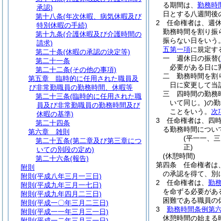
る期間は、
勤務時
承認)
日とする八週間後
第十八条
(年次休暇、病気休暇及び
2
任命権者は、週
特別休暇の手続)
勤務時間を割り振
第十九条
(介護休暇及び介護時間の
振らない日をいう
請求)
五第一項
に規定す
第二十条
(休暇の承認の決定等)
一
週休日の振替
(
第二十一条
必要がある日に
第二十二条
(その他の事項)
二
勤務時間を割
第五章
臨時的に任用された職員及
日に変更して当
び非常勤職員の勤務時間、休暇等
三
四時間の勤務
第二十三条
(臨時的に任用された職
いて同じ。)
の勤
員及び非常勤職員の勤務時間及び
ことをいう。
次
休暇の基準)
3
任命権者は、四
第二十四条
る勤務時間につい
第六章
雑則
(平一一、
第二十五条
(第二章及び第三章につ
正)
いての別段の定め)
(休憩時間)
第二十六条
(報告)
第四条
任命権者は
附則
の承認を得て、別
附則
(平成八年三月一三日)
2
任命権者は、
勤
附則
(平成九年三月一七日)
を命ずる必要があ
附則
(平成九年四月二三日)
困難である職員の
附則
(平成一〇年三月二三日)
3
勤務時間条例第
附則
(平成一一年三月三一日)
休憩時間の始まる
附則
(平成一二年三月三一日)