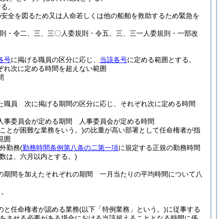
する。
の安全を図るため又は人命若しくは他の船舶を救助するため緊急を
規則・令二、三、三〇人委規則・令五、三、三一人委規則・一部改
各号
に掲げる職員の区分に応じ、
当該各号
に定める範囲とする。
ぞれ次に定める時間を超えない範囲
間
た職員 次に掲げる期間の区分に応じ、それぞれ次に定める時間
人事委員会が定める期間 人事委員会が定める時間
ことが困難な業務をいう。)
の比重が高い部署として任命権者が指
範囲
外勤務
(
勤務時間条例第八条の二第一項
に規定する正規の勤務時間
数は、六月以内とする。)
の期間を加えたそれぞれの期間 一月当たりの平均時間について八
る。
のと任命権者が認める業務
(以下「特例業務」という。)
に従事する
をさせる必要がある場合における当該超えることとなる時間に係