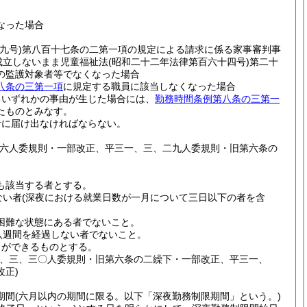
なった場合
九号)
第八百十七条の二第一項の規定による請求に係る家事審判事
成立しないまま児童福祉法
(昭和二十二年法律第百六十四号)
第二十
の監護対象者等でなくなった場合
八条の三第一項
に規定する職員に該当しなくなった場合
るいずれかの事由が生じた場合には、
勤務時間条例第八条の三第一
たものとみなす。
者に届け出なければならない。
二六人委規則・一部改正、平三一、三、二九人委規則・旧第六条の
も該当する者とする。
ない者
(深夜における就業日数が一月について三日以下の者を含
困難な状態にある者でないこと。
八週間を経過しない者でないこと。
とができるものとする。
七、三、三〇人委規則・旧第六条の二繰下・一部改正、平三一、
正)
期間
(六月以内の期間に限る。以下「深夜勤務制限期間」という。)