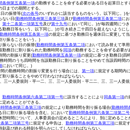
間条例第五条第一項
の勤務することを命ずる必要がある日を起算日とす
の日までの期間とする。
休日の振替等
(
次の各号
のいずれかに該当するものをいう。以下同じ。)
を
らない日
(
勤務時間条例第三条第三項
及び
勤務時間条例第五条第二項
にお
。
第十二条第一項第五号
及び
第十九号
において同じ。)
が毎四週間につき
る勤務日等をいう。以下同じ。)
が引き続き二十四日を超えないようにし
勤務時間条例第五条第一項
の規定に基づき勤務日を週休日に変更して当
割り振ることをいう。)
り振らない日の振替
(
勤務時間条例第五条第二項
において読み替えて準用
該勤務日に割り振られた勤務時間を
同項
の勤務することを命ずる必要が
時間の割振り変更
(
勤務時間条例第五条第一項
の規定に基づき勤務日
(四
務時間のうち四時間を当該勤務日に割り振ることをやめて当該四時間の
項
において同じ。)
時間の勤務時間の割振り変更を行う場合には、
第一項
に規定する期間内
て割り振ることをやめて行わなければならない。
三、三一人委規則・平一二、三、三一人委規則・平二二、三、三一人委
、
勤務時間条例第六条第二項第一号
に該当することにより
同条第一項
の
に定めることができる。
務時間条例第三条第三項
の規定により勤務時間を割り振る場合
(
勤務時間
る日に割り振る場合を含む。)
において
勤務時間条例第六条第二項第二号
休憩時間について、人事委員会の定めるところにより、別に定めること
六条第二項第三号
に規定する申告は、
勤務時間条例第三条第三項
に規定
時刻及び終わる時刻を明らかにしてしなければならない。