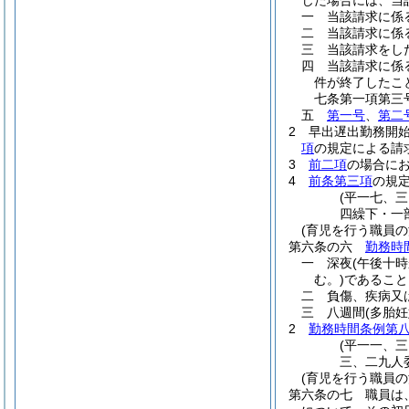
じた場合には、当
一
当該請求に係
二
当該請求に係
三
当該請求をし
四
当該請求に係
件が終了したこ
七条第一項第三
五
第一号
、
第二
2
早出遅出勤務開
項
の規定による請
3
前二項
の場合に
4
前条第三項
の規
(平一七、
四繰下・一
(育児を行う職員の
第六条の六
勤務時
一
深夜
(午後十
む。)
であること
二
負傷、疾病又
三
八週間
(多胎
2
勤務時間条例第
(平一一、
三、二九人
(育児を行う職員
第六条の七
職員は