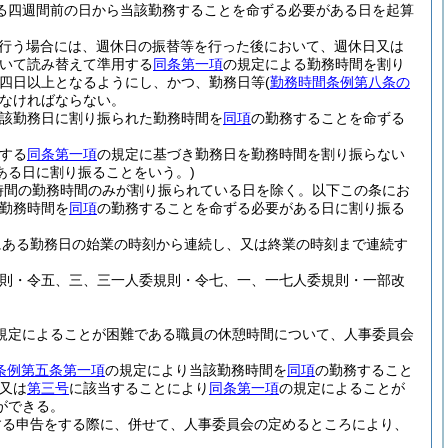
る四週間前の日から当該勤務することを命ずる必要がある日を起算
行う場合には、週休日の振替等を行った後において、週休日又は
いて読み替えて準用する
同条第一項
の規定による勤務時間を割り
四日以上となるようにし、かつ、勤務日等
(
勤務時間条例第八条の
なければならない。
該勤務日に割り振られた勤務時間を
同項
の勤務することを命ずる
する
同条第一項
の規定に基づき勤務日を勤務時間を割り振らない
ある日に割り振ることをいう。)
時間の勤務時間のみが割り振られている日を除く。以下この条にお
勤務時間を
同項
の勤務することを命ずる必要がある日に割り振る
にある勤務日の始業の時刻から連続し、又は終業の時刻まで連続す
規則・令五、三、三一人委規則・令七、一、一七人委規則・一部改
規定によることが困難である職員の休憩時間について、人事委員会
条例第五条第一項
の規定により当該勤務時間を
同項
の勤務すること
又は
第三号
に該当することにより
同条第一項
の規定によることが
ができる。
する申告をする際に、併せて、人事委員会の定めるところにより、