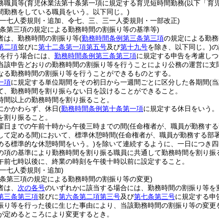
務職員等
(育児休業法第十条第一項に規定する育児短時間勤務
(以下「育
間勤務をしている職員をいう。以下同じ。)
、一七人委規則・追加、令七、三、三一人委規則・一部改正)
三条第三項の規定による勤務時間の割振り等の基準等)
者は、勤務時間の割振り等
(
勤務時間条例第三条第三項
の規定による勤務
第二項
並びに
第十二条第一項第五号
及び
第十九号
を除き、以下同じ。)
の
を行う場合には、
勤務時間条例第三条第三項
に規定する申告を考慮しつ
当該申告どおりの勤務時間の割振り等を行うことにより公務の運営に支
なる勤務時間の割振り等を行うことができるものとする。
一項
に規定する単位期間をその初日から一週間ごとに区分した各期間
(
て、勤務時間を割り振らない日を設けることができること。
時間以上の勤務時間を割り振ること。
にかかわらず、休日
(
勤務時間条例第十条第一項
に規定する休日をいう。
を割り振ること。
曜日までの午前十時から午後三時までの間
(任命権者が、職員が勤務す
して定める間)
において、標準休憩時間
(任命権者が、職員が勤務する部
める標準的な休憩時間をいう。)
を除いて連続するように、一日につき四
の項の基準により勤務時間を割り振る職員に共通して勤務時間を割り振
午前七時以後に、終業の時刻を午後十時以前に設定すること。
、一七人委規則・追加)
三条第三項の規定による勤務時間の割振り等の変更)
者は、
次の各号
のいずれかに該当する場合には、勤務時間の割振り等を
第三条第三項
並びに
第六条第二項第三号
及び
第七条第三号
に規定する申
振り等を行った後に生じた事由により、当該勤務時間の割振り等の変更
が定めるところにより変更するとき。