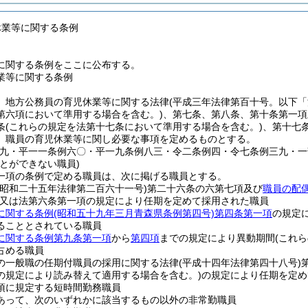
休業等に関する条例
に関する条例をここに公布する。
業等に関する条例
、地方公務員の育児休業等に関する法律
(平成三年法律第百十号。以下「
第六項において準用する場合を含む。)
、第七条、第八条、第十条第一項
条
(これらの規定を法第十七条において準用する場合を含む。)
、第十七
、職員の育児休業等に関し必要な事項を定めるものとする。
一九・平一一条例六〇・平一九条例八三・令二条例四・令七条例三九・一
とができない職員)
一項の条例で定める職員は、次に掲げる職員とする。
(昭和二十五年法律第二百六十一号)
第二十六条の六第七項及び
職員の配
又は法第六条第一項の規定により任期を定めて採用された職員
に関する条例
(昭和五十九年三月青森県条例第四号)
第四条第一項
の規定
ることとされている職員
に関する条例第九条第一項
から
第四項
までの規定により異動期間
(これ
占める職員
の一般職の任期付職員の採用に関する法律
(平成十四年法律第四十八号)
の規定により読み替えて適用する場合を含む。)
の規定により任期を定め
項に規定する短時間勤務職員
あって、次のいずれかに該当するもの以外の非常勤職員