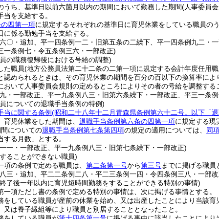
のうち、基準日以前六箇月以内の期間において勤務した期間
(人事委員
手当を支給する。
条の四第一項
に規定するそれぞれの基準日に育児休業をしている職員の
日に係る勤勉手当を支給する。
例六〇・追加、平一四条例一二・旧第五条の二繰下、平一四条例九二・
三一条例七・令五条例三六・一部改正)
職員の職務復帰後における号給の調整)
した職員
(地方公務員法第二十二条の二第一項に規定する会計年度任用職
と認められるときは、その育児休業の期間を百分の百以下の換算率によ
において人事委員会規則の定めるところによりその者の号給を調整する
例九・一部改正、平一九条例八三・旧第六条繰下・一部改正、平三一条例
職員についての退職手当条例の特例)
手当に関する条例
(昭和二十八年十二月青森県条例第六十二号。以下「退
、育児休業をした期間は、
退職手当条例第六条の四第一項
に規定する現
期間についての
退職手当条例第七条第四項
の規定の適用については、
同
当する月数」とする。
例一一・一部改正、平一九条例八三・旧第七条繰下・一部改正)
をすることができない職員)
一項の条例で定める職員は、
第二条第一号
から
第三号
までに掲げる職員
例八三・追加、平二二条例二八・平二三条例一四・令四条例三八・一部改
の終了後一年以内に育児短時間勤務をすることができる特別の事情)
第一項ただし書の条例で定める特別の事情は、次に掲げる事情とする。
務をしている職員が産前の休業を始め、又は出産したことにより当該育
、又は養子縁組等により職員と別居することとなったこと。
務をしている職員が
第十四条第一号
に掲げる事由に該当したことにより