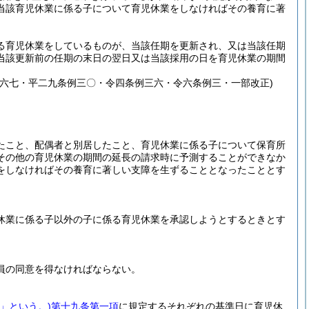
当該育児休業に係る子について育児休業をしなければその養育に著
る育児休業をしているものが、当該任期を更新され、又は当該任期
当該更新前の任期の末日の翌日又は当該採用の日を育児休業の期間
六七・平二九条例三〇・令四条例三六・令六条例三・一部改正)
たこと、配偶者と別居したこと、育児休業に係る子について保育所
その他の育児休業の期間の延長の請求時に予測することができなか
をしなければその養育に著しい支障を生ずることとなったこととす
休業に係る子以外の子に係る育児休業を承認しようとするときとす
員の同意を得なければならない。
」という。)
第十九条第一項
に規定するそれぞれの基準日に育児休