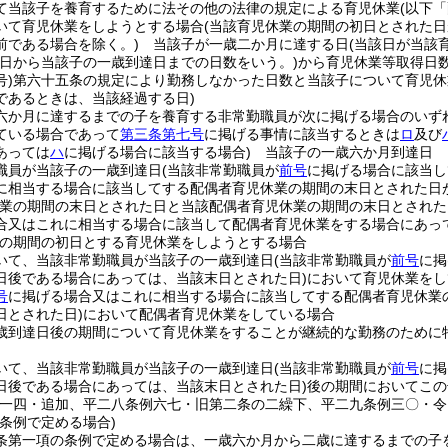
て当該子を養育するために法その他の法律の規定による育児休業
(以下
いて育児休業をしようとする場合
(当該育児休業の期間の初日とされた
前である場合を除く。)
当該子が一歳二か月に達する日
(当該日が当該
の日から当該子の一歳到達日までの日数をいう。)
から育児休業等取得日
)
第六十五条の規定により勤務しなかった日数と当該子について育児休
であるときは、当該経過する日)
六か月に達するまでの子を養育する非常勤職員が次に掲げる場合のいず
ている場合であって
第三条第七号
に掲げる事情に該当するときは
ロ
及び
あっては
ハ
に掲げる場合に該当する場合)
当該子の一歳六か月到達日
職員が当該子の一歳到達日
(当該非常勤職員が
前号
に掲げる場合に該当し
に相当する場合に該当してする配偶者育児休業の期間の末日とされた日
休業の期間の末日とされた日と当該配偶者育児休業の期間の末日とされた
合又はこれに相当する場合に該当して配偶者育児休業をする場合にあっ
の期間の初日とする育児休業をしようとする場合
いて、当該非常勤職員が当該子の一歳到達日
(当該非常勤職員が
前号
に掲
日後である場合にあっては、当該末日とされた日)
において育児休業をし
号
に掲げる場合又はこれに相当する場合に該当してする配偶者育児休業
日とされた日)
において配偶者育児休業をしている場合
歳到達日後の期間について育児休業をすることが継続的な勤務のために
いて、当該非常勤職員が当該子の一歳到達日
(当該非常勤職員が
前号
に掲
日後である場合にあっては、当該末日とされた日)
後の期間においてこの
例一四・追加、平二八条例六七・旧第二条の二繰下、平二九条例三〇・令
条例で定める場合)
条第一項の条例で定める場合は、一歳六か月から二歳に達するまでの子