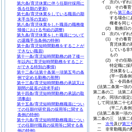
イ
次のいずれ
第六条
(育児休業に伴う任期付採用に
(1)
その養育
係る任期の更新)
から
第三条
第七条
(育児休業をしている職員の期
する場合に
末手当等の支給)
権者を同じ
第八条
(育児休業をした職員の職務復
(2)
勤務日の
帰後における号給の調整)
ロ
次のいずれ
第九条
(育児休業をした職員について
(1)
その養育
の退職手当条例の特例)
育児休業の
第十条
(育児短時間勤務をすることが
している非
できない職員)
もの
第十一条
(育児短時間勤務の終了後一
(2)
その任期
年以内に育児短時間勤務をすること
特定職に採
ができる特別の事情)
児休業をし
第十二条
(法第十条第一項第五号の条
(平一四条
例で定める勤務の形態)
五・令四条
第十三条
(育児短時間勤務の承認又は
(法第二条第一項の
期間の延長の請求手続)
第二条の二
法第二
第十四条
(育児短時間勤務の承認の取
ため、同項の規定
消事由)
して同法第二十七
第十五条
(育児短時間勤務職員につい
(平二八条
ての任期付研究員の採用等に関する
(法第二条第一項の
条例の特例)
第二条の三
法第二
第十六条
(育児短時間勤務職員につい
一
次号
及び
第三
ての任期付職員の採用等に関する条
二
非常勤職員の
例の特例)