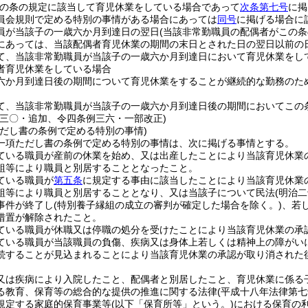
この条の規定に該当して育児休業をしている場合であって
次条第七号
に掲
員会規則で定める特別の事情がある場合にあっては
同号
に掲げる場合に
員が当該子の一歳六か月到達日の翌日
(当該非常勤職員の配偶者がこの
にあっては、当該配偶者育児休業の期間の末日とされた日の翌日以前の日
て、当該非常勤職員が当該子の一歳六か月到達日において育児休業をし
者育児休業をしている場合
六か月到達日後の期間について育児休業をすることが継続的な勤務のた
て、当該非常勤職員が当該子の一歳六か月到達日後の期間においてこの
例三〇・追加、令四条例三六・一部改正)
ただし書の条例で定める特別の事情)
一項ただし書の条例で定める特別の事情は、次に掲げる事情とする。
ている職員が産前の休業を始め、又は出産したことにより当該育児休業
組等により職員と別居することとなったこと。
ている職員が
第五条
に規定する事由に該当したことにより当該育児休業
組等により職員と別居することとなり、又は当該子について民法
(明治
事件が終了し
(特別養子縁組の成立の審判が確定した場合を除く。)
、若
措置が解除されたこと。
ている職員が休職又は停職の処分を受けたことにより当該育児休業の承
ている職員が当該職員の負傷、疾病又は身体上若しくは精神上の障がい
続することが見込まれることにより当該育児休業の承認が取り消された
又は疾病により入院したこと、配偶者と別居したこと、育児休業に係る
る教育、保育等の総合的な提供の推進に関する法律
(平成十八年法律第七
規定する家庭的保育事業等
(以下「保育所等」という。)
における保育の