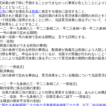
児休業の終了時に予測することができなかった事実が生じたことにより
ることとなったこと。
三号
に掲げる場合又は
前条
に規定する場合に該当すること。
採用された職員であって、当該任期の末日を育児休業の期間の末日とす
いて特定職に採用されることに伴い、当該育児休業に係る子について、
児休業をしようとすること。
例一二・平一九条例八三・平二二条例二八・平二三条例一四・平二八条例
第一号の条例で定める期間)
条第一項第一号の条例で定める期間は、五十七日間とする。
六・追加)
の再度の延長ができる特別の事情)
二項の条例で定める特別の事情は、配偶者が負傷又は疾病により入院し
利用を希望し、申込みを行っているが、当面その実施が行われないこと
ことにより当該育児休業に係る子について育児休業の期間の再度の延長
例三〇・一部改正)
取消事由)
二項の条例で定める事由は、育児休業をしている職員について当該育児
例一二・平一九条例八三・平二二条例二八・一部改正)
任期付採用に係る任期の更新)
、法第六条第三項の規定により任期を更新する場合には、あらかじめ職
例一二・追加、平一九条例八三・旧第五条の二繰下・一部改正)
いる職員の期末手当等の支給)
に関する条例
(昭和二十六年七月青森県条例第三十七号。以下「給与条例