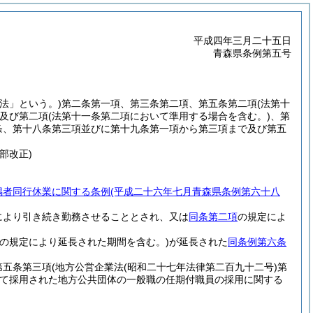
平成四年三月二十五日
青森県条例第五号
法」という。)
第二条第一項、第三条第二項、第五条第二項
(法第十
及び第二項
(法第十一条第二項において準用する場合を含む。)
、第
条、第十八条第三項並びに第十九条第一項から第三項まで及び第五
部改正)
偶者同行休業に関する条例
(平成二十六年七月青森県条例第六十八
により引き続き勤務させることとされ、又は
同条第二項
の規定によ
らの規定により延長された期間を含む。)
が延長された
同条例第六条
第五条第三項
(地方公営企業法
(昭和二十七年法律第二百九十二号)
第
て採用された地方公共団体の一般職の任期付職員の採用に関する