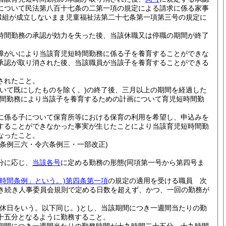
について民法第八百十七条の二第一項の規定による請求に係る家事
縁組が成立しないまま児童福祉法第二十七条第一項第三号の規定に
時間勤務の承認が効力を失った後、当該休職又は停職の期間が終了
障がいにより当該育児短時間勤務に係る子を養育することができな
承認が取り消された後、当該職員が当該子を養育することができる
されたこと。
いて既にしたものを除く。)
の終了後、三月以上の期間を経過した
時間勤務により当該子を養育するための計画について育児短時間勤
に係る子について保育所等における保育の利用を希望し、申込みを
することができなかった事実が生じたことにより当該育児短時間勤
なったこと。
条例三六・令六条例三・一部改正)
分に応じ、
当該各号
に定める勤務の形態
(同項第一号から第四号ま
時間条例」という。)
第四条第一項
の規定の適用を受ける職員 次
き続き人事委員会規則で定める日数を超えず、かつ、一回の勤務が
休日をいう。以下同じ。)
とし、当該期間につき一週間当たりの勤
十五分となるように勤務すること。