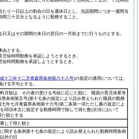
期間につき一週間当たりの勤務時間が十九時間二十五分、十九時間
当たり一日以上の割合の日を週休日とし、当該期間につき一週間当
時間三十五分となるように勤務すること。
る日又はその期間の末日の翌日の一月前までに行うものとする。
事由とする。
育児短時間勤務を承認しようとするとき。
児短時間勤務を承認しようとするとき。
平成十三年十二月青森県条例第六十八号)
の規定の適用については、
掲げる字句とする。
料月額は、その者の受ける号給に応じた額に、職員の育児休業等
森県条例第五号)
第十七条の規定により読み替えられた職員の勤務
成七年七月青森県条例第十六号)
第二条第一項ただし書の規定によ
を同項本文に規定する勤務時間で除して得た数
(次項において
得た額とする
乗じて得た額と
に関する条例第十七条の規定により読み替えられた勤務時間条例
以外の日