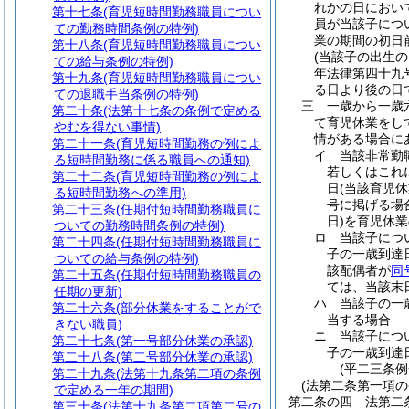
れかの日におい
第十七条
(育児短時間勤務職員につい
員が当該子につ
ての勤務時間条例の特例)
業の期間の初日
第十八条
(育児短時間勤務職員につい
(当該子の出生
ての給与条例の特例)
年法律第四十九号
第十九条
(育児短時間勤務職員につい
る日より後の日
ての退職手当条例の特例)
三
一歳から一歳
第二十条
(法第十七条の条例で定める
て育児休業をし
やむを得ない事情)
情がある場合に
第二十一条
(育児短時間勤務の例によ
イ
当該非常勤
る短時間勤務に係る職員への通知)
若しくはこれ
第二十二条
(育児短時間勤務の例によ
日
(当該育児
る短時間勤務への準用)
号に掲げる場
第二十三条
(任期付短時間勤務職員に
日)
を育児休業
ついての勤務時間条例の特例)
ロ
当該子につ
第二十四条
(任期付短時間勤務職員に
子の一歳到達
ついての給与条例の特例)
該配偶者が
同
第二十五条
(任期付短時間勤務職員の
ては、当該末
任期の更新)
ハ
当該子の一
第二十六条
(部分休業をすることがで
当する場合
きない職員)
ニ
当該子につ
第二十七条
(第一号部分休業の承認)
子の一歳到達
第二十八条
(第二号部分休業の承認)
(平二三条
第二十九条
(法第十九条第二項の条例
(法第二条第一項の
で定める一年の期間)
第二条の四
法第二
第三十条
(法第十九条第二項第二号の