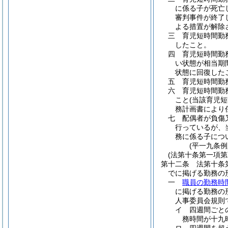
に係る子が死亡
審判事件が終了
よる措置が解除
三
育児短時間勤
したこと。
四
育児短時間勤
い状態が相当期
状態に回復した
五
育児短時間勤
六
育児短時間勤
こと
(当該育児
務計画書により
七
配偶者が負傷
行っているが、
務に係る子につ
(平一九条
(法第十条第一項
第十二条
法第十条
でに掲げる勤務の
一
職員の勤務時
に掲げる勤務の
人事委員会規則
イ
四週間ごと
務時間が十九