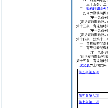
ロ
四週間を超
三十五分、二
二
勤務時間条例
たりの勤務時間
(平一九条
(育児短時間勤務
第十三条
育児短時
(平一九条例
(育児短時間勤務の
第十四条
法第十二
一
育児短時間勤
二
育児短時間勤
(平一九条
(育児短時間勤務
第十五条
育児短時
次の表
の上欄に掲
第五条第五項
第五条第六項
第七条第二項