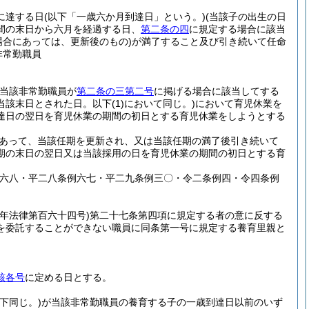
に達する日
(以下「一歳六か月到達日」という。)
(当該子の出生の日
間の末日から六月を経過する日、
第二条の四
に規定する場合に該当
場合にあっては、更新後のもの)
が満了すること及び引き続いて任命
非常勤職員
て当該非常勤職員が
第二条の三第二号
に掲げる場合に該当してする
当該末日とされた日。以下
(1)
において同じ。)
において育児休業を
達日の翌日を育児休業の期間の初日とする育児休業をしようとする
あって、当該任期を更新され、又は当該任期の満了後引き続いて
期の末日の翌日又は当該採用の日を育児休業の期間の初日とする育
例六八・平二八条例六七・平二九条例三〇・令二条例四・令四条例
二年法律第百六十四号)
第二十七条第四項に規定する者の意に反する
を委託することができない職員に同条第一号に規定する養育里親と
該各号
に定める日とする。
下同じ。)
が当該非常勤職員の養育する子の一歳到達日以前のいず