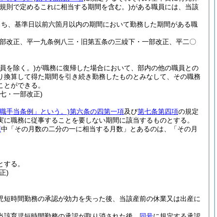
会規則で定めるこれに相当する期間を含む。)
がある職員には、当該
うち、基準日以前六箇月以内の期間において勤務した期間がある職
一部改正、平一九条例八三・旧第五条の三繰下・一部改正、平二〇
員を除く。)
が職務に復帰した場合において、部内の他の職員との
り換算して得た期間を引き続き勤務したものとみなして、その職務
ことができる。
七・一部改正)
職手当条例」という。)
第六条の四第一項
及び
第七条第四項
の規定
実に職務に従事することを要しない期間に該当するものとする。
項
中「その月数の二分の一に相当する月数」とあるのは、「その月
とする。
正)
児短時間勤務の承認が効力を失った後、当該産前の休業又は出産に
当該育児短時間勤務の承認が取り消された後、
同号
に規定する承認