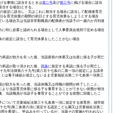
げる事情に該当するときは
第二号
及び
第三号
に掲げる場合に該当
該当する場合)
とする。
条の規定に該当し、又はこれに相当する場合に該当して配偶者育児
)
を育児休業の期間の初日とする育児休業をしようとする場合
ている場合又は当該非常勤職員の配偶者が当該子の一歳六か月到達
めに特に必要と認められる場合として人事委員会規則で定める場合
条の規定に該当して育児休業をしたことがない場合
の承認が効力を失った後、当該産前の休業又は出産に係る子が死亡
の承認が取り消された後、
同条
に規定する承認に係る子が死亡し、
二十九年法律第八十九号)
第八百十七条の二第一項の規定による請求
しくは養子縁組が成立しないまま児童福祉法第二十七条第一項第三
認が効力を失った後、当該休職又は停職の期間が終了したこと。
により当該育児休業に係る子を養育することができない状態が相当
後、当該職員が当該子を養育することができる状態に回復したこ
子について児童福祉法第三十九条第一項に規定する保育所、就学前
十七号)
第二条第六項に規定する認定こども園又は児童福祉法第二
利用を希望し、申込みを行っているが、当面その実施が行われない