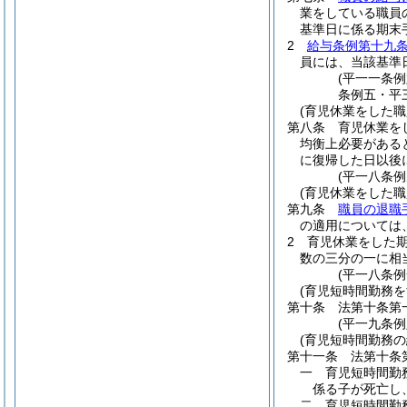
業をしている職員
基準日に係る期末
2
給与条例第十九
員には、当該基準
(平一一条
条例五・平
(育児休業をした
第八条
育児休業を
均衡上必要がある
に復帰した日以後
(平一八条
(育児休業をした
第九条
職員の退職
の適用については
2
育児休業をした
数の三分の一に相
(平一八条
(育児短時間勤務
第十条
法第十条第
(平一九条
(育児短時間勤務
第十一条
法第十条
一
育児短時間勤
係る子が死亡し
二
育児短時間勤