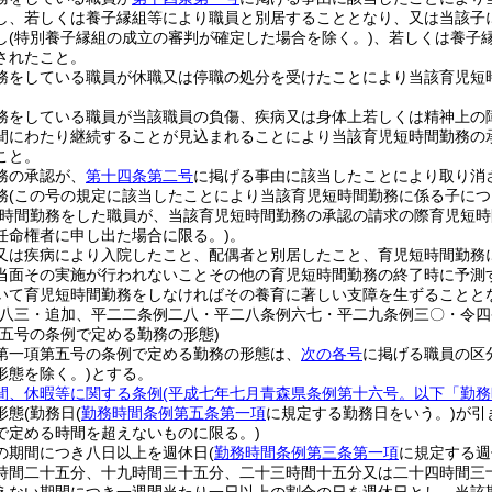
し、若しくは養子縁組等により職員と別居することとなり、又は当該子
し
(特別養子縁組の成立の審判が確定した場合を除く。)
、若しくは養子
されたこと。
務をしている職員が休職又は停職の処分を受けたことにより当該育児短
務をしている職員が当該職員の負傷、疾病又は身体上若しくは精神上の
間にわたり継続することが見込まれることにより当該育児短時間勤務の
こと。
務の承認が、
第十四条第二号
に掲げる事由に該当したことにより取り消
務
(この号の規定に該当したことにより当該育児短時間勤務に係る子につ
短時間勤務をした職員が、当該育児短時間勤務の承認の請求の際育児短
任命権者に申し出た場合に限る。)
。
又は疾病により入院したこと、配偶者と別居したこと、育児短時間勤務
当面その実施が行われないことその他の育児短時間勤務の終了時に予測
いて育児短時間勤務をしなければその養育に著しい支障を生ずることと
例八三・追加、平二二条例二八・平二八条例六七・平二九条例三〇・令四
第五号の条例で定める勤務の形態)
第一項第五号の条例で定める勤務の形態は、
次の各号
に掲げる職員の区
形態を除く。)
とする。
間、休暇等に関する条例
(平成七年七月青森県条例第十六号。以下「勤務
形態
(勤務日
(
勤務時間条例第五条第一項
に規定する勤務日をいう。)
が引
で定める時間を超えないものに限る。)
の期間につき八日以上を週休日
(
勤務時間条例第三条第一項
に規定する週
時間二十五分、十九時間三十五分、二十三時間十五分又は二十四時間三