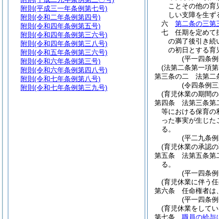
ことその他の育
附則
(平成三一年条例第七号)
しい支障を生ず
附則
(令和二年条例第四号)
六
第二条の三第
附則
(令和四年条例第五号)
七
任期を定めて
附則
(令和四年条例第三六号)
の満了後引き続
附則
(令和四年条例第三八号)
の初日とする育
附則
(令和五年条例第三六号)
(平一四条
附則
(令和六年条例第三号)
(法第二条第一項
附則
(令和六年条例第四八号)
第三条の二
法第二
附則
(令和七年条例第八号)
(令四条例三
附則
(令和七年条例第三九号)
(育児休業の期間
第四条
法第三条第
等における保育の
った事実が生じた
る。
(平二九条
(育児休業の承認の
第五条
法第五条第
る。
(平一四条
(育児休業に伴う
第六条
任命権者は
(平一四条
(育児休業をして
第七条
職員の給与