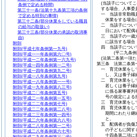
(当該子について
条例で定める時間)
する場合、人事委
第三十一条
(法第十九条第三項の条例
一
当該非常勤職
で定める特別の事情)
休業をする場合
第三十二条
(部分休業をしている職員
二
当該子につい
の給与の取扱い)
日において配偶
第三十三条
(部分休業の承認の取消事
三
当該子の一歳
由)
に該当する場合
附則
四
当該子につい
附則
(平成七年条例第一九号)
(平二九条
附則
(平成一一年条例第六〇号)
(法第二条第一項
附則
(平成一二年条例第一六九号)
第三条
法第二条第
附則
(平成一四年条例第一二号)
一
育児休業をし
附則
(平成一四年条例第九二号)
し、又は養子縁
附則
(平成一八年条例第九号)
二
育児休業をし
附則
(平成一八年条例第一一号)
若しくは養子縁
附則
(平成一九年条例第八三号)
に係る家事審判
附則
(平成二〇年条例第五号)
号の規定による
附則
(平成二一年条例第一五号)
三
育児休業をし
附則
(平成二二年条例第七号)
四
育児休業をし
附則
(平成二二年条例第二八号)
期間にわたり継
附則
(平成二三年条例第一四号)
と。
附則
(平成二六年条例第六八号)
五
配偶者が負傷
附則
(平成二八年条例第一二号)
の子どもに関す
附則
(平成二八年条例第六七号)
十四条第二項に
附則
(平成二九年条例第三〇号)