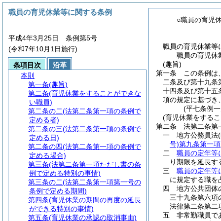
職員の育児休業等に関する条例
○職員の育児
平成4年3月25日 条例第5号
職員の育児休業等
(令和7年10月1日施行)
職員の育児休
(趣旨)
条項目次
沿革
第一条
この条例は
本則
二条及び第十九条
第一条
(趣旨)
十四条及び第十五
第二条
(育児休業をすることができな
項の規定に基づき
い職員)
(平七条例
第二条の二
(法第二条第一項の条例で
(育児休業をするこ
定める者)
第二条
法第二条第
第二条の三
(法第二条第一項の条例で
一
地方公務員法
定める日)
号)
第九条第一項
第二条の四
(法第二条第一項の条例で
二
職員の定年等
定める場合)
り期限を延長す
第三条
(法第二条第一項ただし書の条
三
職員の定年等
例で定める特別の事情)
に規定する職を
第三条の二
(法第二条第一項第一号の
四
地方公共団体
条例で定める期間)
三十九条第六項
第四条
(育児休業の期間の再度の延長
法律第二条第二
ができる特別の事情)
五
非常勤職員で
第五条
(育児休業の承認の取消事由)