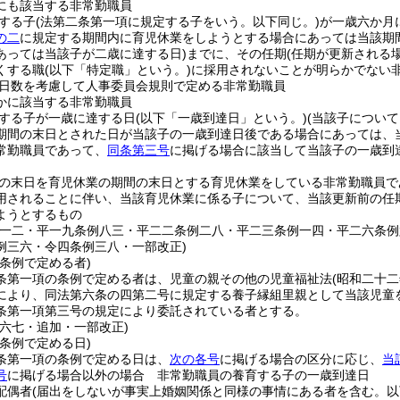
にも該当する非常勤職員
する子
(法第二条第一項に規定する子をいう。以下同じ。)
が一歳六か月
の二
に規定する期間内に育児休業をしようとする場合にあっては当該期
あっては当該子が二歳に達する日)
までに、その任期
(任期が更新される
くする職
(以下「特定職」という。)
に採用されないことが明らかでない
日数を考慮して人事委員会規則で定める非常勤職員
かに該当する非常勤職員
する子が一歳に達する日
(以下「一歳到達日」という。)
(当該子につい
期間の末日とされた日が当該子の一歳到達日後である場合にあっては、
常勤職員であって、
同条第三号
に掲げる場合に該当して当該子の一歳到
の末日を育児休業の期間の末日とする育児休業をしている非常勤職員で
用されることに伴い、当該育児休業に係る子について、当該更新前の任
ようとするもの
例一二・平一九条例八三・平二二条例二八・平二三条例一四・平二六条
例三六・令四条例三八・一部改正)
条例で定める者)
条第一項の条例で定める者は、児童の親その他の児童福祉法
(昭和二十
により、同法第六条の四第二号に規定する養子縁組里親として当該児童
条第一項第三号の規定により委託されている者とする。
例六七・追加・一部改正)
条例で定める日)
条第一項の条例で定める日は、
次の各号
に掲げる場合の区分に応じ、
当
号
に掲げる場合以外の場合 非常勤職員の養育する子の一歳到達日
配偶者
(届出をしないが事実上婚姻関係と同様の事情にある者を含む。以