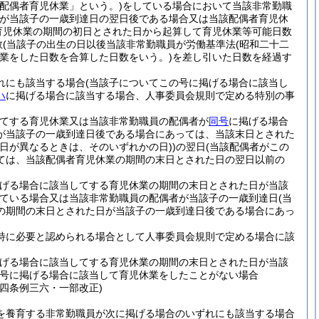
「配偶者育児休業」という。)
をしている場合において当該非常勤職
日が当該子の一歳到達日の翌日後である場合又は当該配偶者育児休
育児休業の期間の初日とされた日から起算して育児休業等可能日数
数
(当該子の出生の日以後当該非常勤職員が労働基準法
(昭和二十二
業をした日数を合算した日数をいう。)
を差し引いた日数を経過す
れにも該当する場合
(当該子についてこの号に掲げる場合に該当し
ハ
に掲げる場合に該当する場合、人事委員会規則で定める特別の事
てする育児休業又は当該非常勤職員の配偶者が
同号
に掲げる場合
が当該子の一歳到達日後である場合にあっては、当該末日とされた
日が異なるときは、そのいずれかの日)
)
の翌日
(当該配偶者がこの
ては、当該配偶者育児休業の期間の末日とされた日の翌日以前の
げる場合に該当してする育児休業の期間の末日とされた日が当該
ている場合又は当該非常勤職員の配偶者が当該子の一歳到達日
(当
の期間の末日とされた日が当該子の一歳到達日後である場合にあっ
特に必要と認められる場合として人事委員会規則で定める場合に該
げる場合に該当してする育児休業の期間の末日とされた日が当該
号に掲げる場合に該当して育児休業をしたことがない場合
四条例三六・一部改正)
を養育する非常勤職員が次に掲げる場合のいずれにも該当する場合