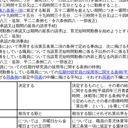
えない期間につき一週間当たり一日以上の割合の日を週休日とし、当該
十三時間十五分又は二十四時間三十五分となるように勤務すること。
第八条第一項
に規定する船員 五十二週間を超えない期間につき一週間
が十九時間二十五分、十九時間三十五分、二十三時間十五分又は二十四
例八三・追加、平二二条例七・令六条例四八・一部改正)
の承認又は期間の延長の請求手続)
間勤務の承認又は期間の延長の請求は、育児短時間勤務を始めようとす
八三・追加)
承認の取消事由)
条において準用する法第五条第二項の条例で定める事由は、次に掲げる
務をしている職員について当該育児短時間勤務に係る子以外の子に係る
務をしている職員について当該育児短時間勤務の内容と異なる内容の育
例八三・追加、平二二条例二八・一部改正)
職員についての任期付研究員の採用等に関する条例の特例)
間勤務をしている職員についての
任期付研究員の採用等に関する条例
(
げる
同条例
の規定中
同表
の中欄に掲げる字句は、それぞれ
同表
の下欄に
決定する
決定するものとし、その者の給
に関する条例
(平成四年三月青
時間、休暇等に関する条例
(平
り定められたその者の勤務時間
「算出率」という。)
を乗じて
相当する額と
相当する額にそれぞれ算出率を
については、月曜日から金
については、職員の育児休業等
曜日までの五日間
第三条第一項に規定する週休日