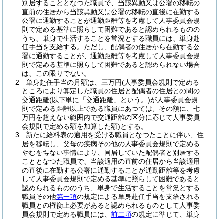
別居することとなつた職員で、当該異動又は公署の移転の
直前の住居から当該異動又は公署の移転の直後に在勤する
公署に通勤することが通勤距離等を考慮して人事委員会規
則で定める基準に照らして困難であると認められるものの
うち、単身で生活することを常況とする職員には、単身赴
任手当を支給する。
ただし、配偶者の住居から在勤する公
署に通勤することが、通勤距離等を考慮して人事委員会規
則で定める基準に照らして困難であると認められない場合
は、この限りでない。
2
単身赴任手当の月額は、三万円
(人事委員会規則で定める
ところにより算定した職員の住居と配偶者の住居との間の
交通距離
(以下単に「交通距離」という。)
が人事委員会規
則で定める距離以上である職員にあつては、その額に、七
万円を超えない範囲内で交通距離の区分に応じて人事委員
会規則で定める額を加算した額)
とする。
3
新たに給料表の適用を受ける職員となつたことに伴い、住
居を移転し、父母の疾病その他の人事委員会規則で定める
やむを得ない事情により、同居していた配偶者と別居する
こととなつた職員で、当該適用の直前の住居から当該適用
の直後に在勤する公署に通勤することが通勤距離等を考慮
して人事委員会規則で定める基準に照らして困難であると
認められるもののうち、単身で生活することを常況とする
職員その他
第一項
の規定による単身赴任手当を支給される
職員との権衡上必要があると認められるものとして人事委
員会規則で定める職員には、
前二項
の規定に準じて、単身