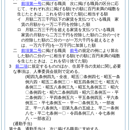
一
前項第一号
に掲げる職員 次に掲げる職員の区分に応
じて、それぞれ次に掲げる額
(その額に百円未満の端数を
生じたときは、これを切り捨てた額)
に相当する額
イ
月額二万三千円以下の家賃を支払つている職員 家
賃の月額から一万二千円を控除した額
ロ
月額二万三千円を超える家賃を支払つている職員
家賃の月額から二万三千円を控除した額の二分の一
(そ
の控除した額の二分の一が一万六千円を超えるとき
は、一万六千円)
を一万千円に加算した額
二
前項第二号
に掲げる職員
前号
の規定の例により算出
した額の二分の一に相当する額
(その額に百円未満の端数
を生じたときは、これを切り捨てた額)
3
前二項
に規定するもののほか、住居手当の支給に関し必要
な事項は、人事委員会規則で定める。
(昭四九条例四九・全改、昭五〇条例四七・昭五一条
例六四・昭五二条例三〇・昭五四条例三七・昭五六
条例三二・昭五八条例三九・昭五九条例五三・昭六
〇条例四七・昭六二条例四四・昭六三条例五一・平
二条例四〇・平四条例五六・平五条例四五・平六条
例五二・平七条例五一・平一〇条例五九・一部改
正、平一八条例九・旧第九条の五繰上、平二一条例
八七・平二七条例一〇・令四条例三八・令七条例
八・一部改正)
(通勤手当)
第十条
通勤手当は、次に掲げる職員に支給する。