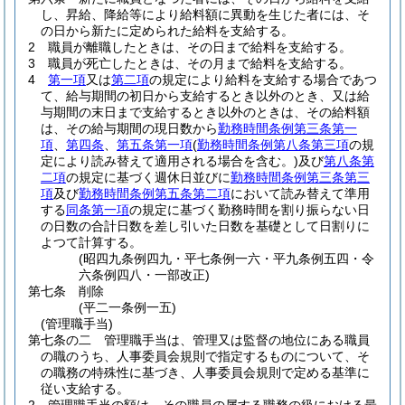
し、昇給、降給等により給料額に異動を生じた者には、そ
の日から新たに定められた給料を支給する。
2
職員が離職したときは、その日まで給料を支給する。
3
職員が死亡したときは、その月まで給料を支給する。
4
第一項
又は
第二項
の規定により給料を支給する場合であつ
て、給与期間の初日から支給するとき以外のとき、又は給
与期間の末日まで支給するとき以外のときは、その給料額
は、その給与期間の現日数から
勤務時間条例第三条第一
項
、
第四条
、
第五条第一項
(
勤務時間条例第八条第三項
の規
定により読み替えて適用される場合を含む。)
及び
第八条第
二項
の規定に基づく週休日並びに
勤務時間条例第三条第三
項
及び
勤務時間条例第五条第二項
において読み替えて準用
する
同条第一項
の規定に基づく勤務時間を割り振らない日
の日数の合計日数を差し引いた日数を基礎として日割りに
よつて計算する。
(昭四九条例四九・平七条例一六・平九条例五四・令
六条例四八・一部改正)
第七条
削除
(平二一条例一五)
(管理職手当)
第七条の二
管理職手当は、管理又は監督の地位にある職員
の職のうち、人事委員会規則で指定するものについて、そ
の職務の特殊性に基づき、人事委員会規則で定める基準に
従い支給する。