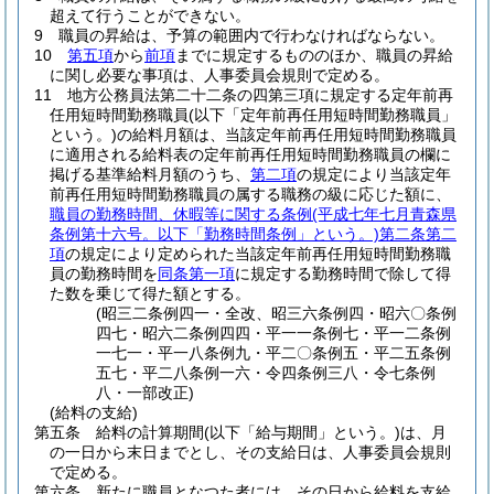
超えて行うことができない。
9
職員の昇給は、予算の範囲内で行わなければならない。
10
第五項
から
前項
までに規定するもののほか、職員の昇給
に関し必要な事項は、人事委員会規則で定める。
11
地方公務員法第二十二条の四第三項に規定する定年前再
任用短時間勤務職員
(以下「定年前再任用短時間勤務職員」
という。)
の給料月額は、当該定年前再任用短時間勤務職員
に適用される給料表の定年前再任用短時間勤務職員の欄に
掲げる基準給料月額のうち、
第二項
の規定により当該定年
前再任用短時間勤務職員の属する職務の級に応じた額に、
職員の勤務時間、休暇等に関する条例
(平成七年七月青森県
条例第十六号。以下「勤務時間条例」という。)
第二条第二
項
の規定により定められた当該定年前再任用短時間勤務職
員の勤務時間を
同条第一項
に規定する勤務時間で除して得
た数を乗じて得た額とする。
(昭三二条例四一・全改、昭三六条例四・昭六〇条例
四七・昭六二条例四四・平一一条例七・平一二条例
一七一・平一八条例九・平二〇条例五・平二五条例
五七・平二八条例一六・令四条例三八・令七条例
八・一部改正)
(給料の支給)
第五条
給料の計算期間
(以下「給与期間」という。)
は、月
の一日から末日までとし、その支給日は、人事委員会規則
で定める。
第六条
新たに職員となつた者には、その日から給料を支給