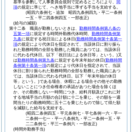
基準を参酌して人事委員会規則で定めるところにより、
同
項
の規定に準じて、へき地手当に準ずる手当を支給する。
(昭四六条例七・追加 昭四九条例四九・平二一条例
一五・平二四条例四五・一部改正)
(給与の減額)
第十二条
職員が勤務しないときは、
勤務時間条例第八条の
五第一項
に規定する時間外勤務代休時間、
勤務時間条例第
九条
に規定する祝日法による休日
(
勤務時間条例第十条第一
項
の規定により代休日を指定されて、当該休日に割り振ら
れた勤務時間の全部を勤務した職員にあつては、当該休日
に代わる代休日。以下「祝日法による休日等」という。)
又
は
勤務時間条例第九条
に規定する年末年始の休日
(
勤務時間
条例第十条第一項
の規定により代休日を指定されて、当該
休日に割り振られた勤務時間の全部を勤務した職員にあつ
ては、当該休日に代わる代休日。以下「年末年始の休日
等」という。)
である場合、休暇による場合その他その勤務
しないことにつき任命権者の承認があつた場合を除くほ
か、その勤務しない一時間につき、給料月額及びこれに対
する地域手当の月額の合計額に十二を乗じ、その額を一週
間当たりの勤務時間に五十二を乗じたもので除して得た額
を減額した給与を支給する。
(昭四二条例四五・平元条例七・平七条例一六・平一
二条例一七一・平一八条例九・平二一条例一五・平
二二条例七・平三一条例六・一部改正)
(時間外勤務手当)