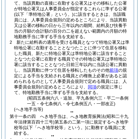
て、当該異動の直後に在勤する公署又はその移転した公署
が特地公署又は人事委員会が指定するこれらに準ずる公署
(以下「準特地公署」という。)
に該当するときは、当該職
員には、人事委員会規則の定めるところにより、当該異動
又は公署の移転の日から三年以内の期間、給料及び扶養手
当の月額の合計額の百分の二を超えない範囲内の月額の特
地勤務手当に準ずる手当を支給する。
2
新たに給料表の適用を受ける職員となつて特地公署又は準
特地公署に在勤することとなつたことに伴つて住居を移転
した職員、新たに特地公署又は準特地公署に該当すること
となつた公署に在勤する職員でその特地公署又は準特地公
署に該当することとなつた日前三年以内に当該公署に異動
し、当該異動に伴つて住居を移転したものその他
前項
の規
定による手当を支給される職員との権衡上必要があると認
められるものとして人事委員会規則で定める職員には、人
事委員会規則の定めるところにより、
同項
の規定に準じ
て、特地勤務手当に準ずる手当を支給する。
(昭四五条例六八・追加、平九条例六三・平二一条例
一五・令七条例八・令七条例五八・一部改正)
(へき地手当等)
❜❜
第十一条の四
へき地手当は、
地教育振興法
(昭和二十九
へき
年法律第百四十三号)
第五条の二第一項に規定するへき地学
校等
(以下「へき地学校等」という。)
に勤務する職員に支
給する。
❜❜