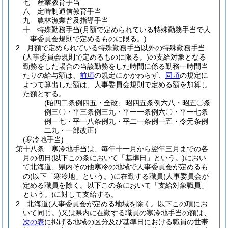
七
産業教育手当
八
定時制通信教育手当
九
農林漁業普及指導手当
十
特殊勤務手当
(月額で定められている特殊勤務手当で人
事委員会規則で定めるものに限る。)
2
月額で定められている特殊勤務手当以外の特殊勤務手当
(人事委員会規則で定めるものに限る。)
の支給対象となる
勤務をした場合の当該勤務をした時間に係る勤務一時間当
たりの給与額は、
前項
の規定にかかわらず、
同項
の規定に
よつて算出した額は、人事委員会規則で定める額を加算し
た額とする。
(昭四二条例四五・全改、昭四五条例六八・昭五〇条
例三〇・平三条例三九・平一一条例六〇・平一七条
例一七・平一八条例九・平二一条例一五・令元条例
二九・一部改正)
(寒冷地手当)
第十八条
寒冷地手当は、毎年十一月から翌年三月までの各
月の初日
(以下この条において「基準日」という。)
におい
て北海道、県内その他寒冷の地域で人事委員会が定めるも
の
(以下「寒冷地」という。)
に在勤する職員
(人事委員会が
定める職員を除く。以下この条において「支給対象職員」
という。)
に対して支給する。
2
北海道
(人事委員会が定める地域を除く。以下この項にお
いて同じ。)
又は県内に在勤する職員の寒冷地手当の額は、
次の表
に掲げる地域の区分及び基準日における職員の世帯