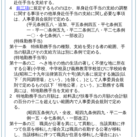
赴任手当を支給する。
4
前三項
に規定するもののほか、単身赴任手当の支給の調整
に関する事項その他単身赴任手当の支給に関し必要な事項
は、人事委員会規則で定める。
(平元条例五八・追加、平五条例四五・平七条例五
一・平一〇条例五九・平二二条例三八・平二七条例
一〇・令七条例八・一部改正)
(特殊勤務手当)
第十一条
特殊勤務手当の種類、支給を受ける者の範囲、手
当の額及びその支給方法は別に条例で定める。
(特地勤務手当等)
第十一条の二
へき地その他の生活の著しく不便な地に所在
する公署
(小学校、中学校及び義務教育学校並びに学校給食
法
(昭和二十九年法律第百六十号)
第六条に規定する施設
(以
下「共同調理場」という。)
を除く。)
として人事委員会規
則で定めるもの
(以下「特地公署」という。)
に勤務する職
員には、特地勤務手当を支給する。
2
特地勤務手当の月額は、給料及び扶養手当の月額の合計額
の百分の十二を超えない範囲内で人事委員会規則で定め
る。
(昭四五条例六八・全改、昭四九条例四九・平二一条
例一五・令七条例八・一部改正)
第十一条の三
職員が公署を異にして異動し、当該異動に伴
つて住居を移転した場合又は職員の在勤する公署が移転
し、当該移転に伴つて職員が住居を移転した場合におい