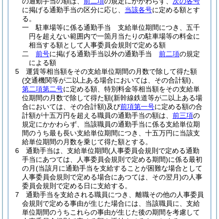
の通勤手当の額は、
前二項
の規定にかかわらず、
次の各号
に掲げる通勤手当の区分に応じ、
当該各号
に定める額とす
る。
一
駐車場等に係る通勤手当 支給単位期間につき、五千
円を超えない範囲内で一箇月当たりの駐車場等の料金に
相当する額として人事委員会規則で定める額
二
前号
に掲げる通勤手当以外の通勤手当
前二項
の規定
による額
5
運賃等相当額をその支給単位期間の月数で除して得た額
(交通機関等が二以上ある場合においては、その合計額)
、
第二項第二号
に定める額、特別料金等相当額をその支給単
位期間の月数で除して得た額
(新幹線鉄道等が二以上ある場
合においては、その合計額)
及び
前項第一号
に定める額の合
計額が十五万円を超える職員の通勤手当の額は、
前三項
の
規定にかかわらず、当該職員の通勤手当に係る支給単位期
間のうち最も長い支給単位期間につき、十五万円に当該支
給単位期間の月数を乗じて得た額とする。
6
通勤手当は、支給単位期間
(人事委員会規則で定める通勤
手当にあつては、人事委員会規則で定める期間)
に係る最初
の月
(当該月に通勤手当を支給することが困難な場合として
人事委員会規則で定める場合にあつては、その翌月)
の人事
委員会規則で定める日に支給する。
7
通勤手当を支給される職員につき、離職その他の人事委員
会規則で定める事由が生じた場合には、当該職員に、支給
単位期間のうちこれらの事由が生じた後の期間を考慮して