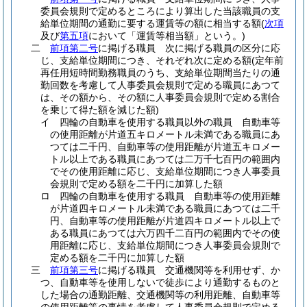
委員会規則で定めるところにより算出した当該職員の支
給単位期間の通勤に要する運賃等の額に相当する額
(
次項
及び
第五項
において「運賃等相当額」という。)
二
前項第二号
に掲げる職員 次に掲げる職員の区分に応
じ、支給単位期間につき、それぞれ次に定める額
(定年前
再任用短時間勤務職員のうち、支給単位期間当たりの通
勤回数を考慮して人事委員会規則で定める職員にあつて
は、その額から、その額に人事委員会規則で定める割合
を乗じて得た額を減じた額)
イ
四輪の自動車を使用する職員以外の職員 自動車等
の使用距離が片道五キロメートル未満である職員にあ
つては二千円、自動車等の使用距離が片道五キロメー
トル以上である職員にあつては二万千七百円の範囲内
でその使用距離に応じ、支給単位期間につき人事委員
会規則で定める額を二千円に加算した額
ロ
四輪の自動車を使用する職員 自動車等の使用距離
が片道四キロメートル未満である職員にあつては二千
円、自動車等の使用距離が片道四キロメートル以上で
ある職員にあつては六万四千二百円の範囲内でその使
用距離に応じ、支給単位期間につき人事委員会規則で
定める額を二千円に加算した額
三
前項第三号
に掲げる職員 交通機関等を利用せず、か
つ、自動車等を使用しないで徒歩により通勤するものと
した場合の通勤距離、交通機関等の利用距離、自動車等