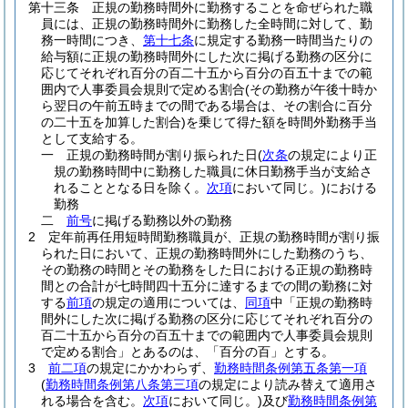
第十三条
正規の勤務時間外に勤務することを命ぜられた職
員には、正規の勤務時間外に勤務した全時間に対して、勤
務一時間につき、
第十七条
に規定する勤務一時間当たりの
給与額に正規の勤務時間外にした次に掲げる勤務の区分に
応じてそれぞれ百分の百二十五から百分の百五十までの範
囲内で人事委員会規則で定める割合
(その勤務が午後十時か
ら翌日の午前五時までの間である場合は、その割合に百分
の二十五を加算した割合)
を乗じて得た額を時間外勤務手当
として支給する。
一
正規の勤務時間が割り振られた日
(
次条
の規定により正
規の勤務時間中に勤務した職員に休日勤務手当が支給さ
れることとなる日を除く。
次項
において同じ。)
における
勤務
二
前号
に掲げる勤務以外の勤務
2
定年前再任用短時間勤務職員が、正規の勤務時間が割り振
られた日において、正規の勤務時間外にした勤務のうち、
その勤務の時間とその勤務をした日における正規の勤務時
間との合計が七時間四十五分に達するまでの間の勤務に対
する
前項
の規定の適用については、
同項
中「正規の勤務時
間外にした次に掲げる勤務の区分に応じてそれぞれ百分の
百二十五から百分の百五十までの範囲内で人事委員会規則
で定める割合」とあるのは、「百分の百」とする。
3
前二項
の規定にかかわらず、
勤務時間条例第五条第一項
(
勤務時間条例第八条第三項
の規定により読み替えて適用さ
れる場合を含む。
次項
において同じ。)
及び
勤務時間条例第