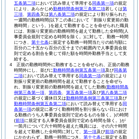
五条第二項
において読み替えて準用する
同条第一項
の規定
により、あらかじめ
勤務時間条例第三条第二項
若しくは
第
三項
、
第四条
又は
第八条第二項
の規定により割り振られた
一週間の勤務時間
(以下この条において「割振り変更前の勤
務時間」という。)
を超えて勤務することを命ぜられた職員
には、割振り変更前の勤務時間を超えて勤務した全時間
(人
事委員会規則で定める時間を除く。)
に対して、勤務一時間
につき、
第十七条
に規定する勤務一時間当たりの給与額に
百分の二十五から百分の五十までの範囲内で人事委員会規
則で定める割合を乗じて得た額を時間外勤務手当として支
給する。
4
正規の勤務時間外に勤務することを命ぜられ、正規の勤務
時間外にし、並びに
勤務時間条例第五条第一項
及び
同条第
二項
において読み替えて準用する
同条第一項
の規定により
割振り変更前の勤務時間を超えて勤務することを命ぜら
れ、割振り変更前の勤務時間を超えてした勤務
(
勤務時間条
例第三条第一項
、
第四条
、
第五条第一項
及び
第八条第二項
の規定に基づく週休日又は
勤務時間条例第三条第三項
及び
勤務時間条例第五条第二項
において読み替えて準用する
同
条第一項
の規定に基づく勤務時間を割り振らない日におけ
る勤務のうち人事委員会規則で定めるものを除く。)
の時間
(
前項
に規定する人事委員会規則で定める時間を除く。)
が
一箇月について六十時間を超えた職員には、その六十時間
を超えて勤務した全時間に対して、
第一項
及び
前項
の規定
にかかわらず、勤務一時間につき、
第十七条
に規定する勤