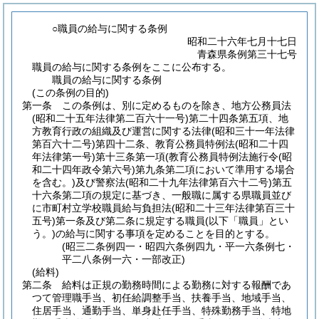
○職員の給与に関する条例
昭和二十六年七月十七日
青森県条例第三十七号
職員の給与に関する条例をここに公布する。
職員の給与に関する条例
(この条例の目的)
第一条
この条例は、別に定めるものを除き、地方公務員法
(昭和二十五年法律第二百六十一号)
第二十四条第五項、地
方教育行政の組織及び運営に関する法律
(昭和三十一年法律
第百六十二号)
第四十二条、教育公務員特例法
(昭和二十四
年法律第一号)
第十三条第一項
(教育公務員特例法施行令
(昭
和二十四年政令第六号)
第九条第二項において準用する場合
を含む。)
及び警察法
(昭和二十九年法律第百六十二号)
第五
十六条第二項の規定に基づき、一般職に属する県職員並び
に市町村立学校職員給与負担法
(昭和二十三年法律第百三十
五号)
第一条及び第二条に規定する職員
(以下「職員」とい
う。)
の給与に関する事項を定めることを目的とする。
(昭三二条例四一・昭四六条例四九・平一六条例七・
平二八条例一六・一部改正)
(給料)
第二条
給料は正規の勤務時間による勤務に対する報酬であ
つて管理職手当、初任給調整手当、扶養手当、地域手当、
住居手当、通勤手当、単身赴任手当、特殊勤務手当、特地