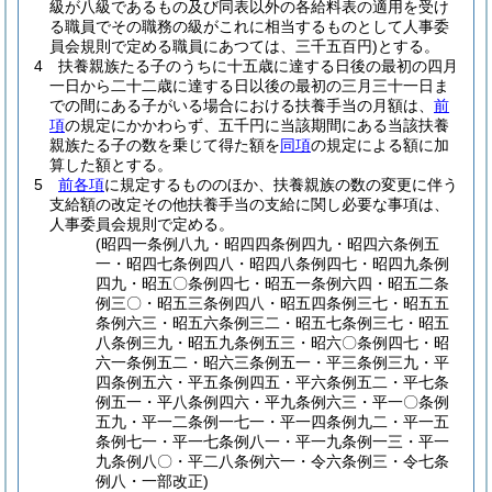
級が八級であるもの及び同表以外の各給料表の適用を受け
る職員でその職務の級がこれに相当するものとして人事委
員会規則で定める職員にあつては、三千五百円)
とする。
4
扶養親族たる子のうちに十五歳に達する日後の最初の四月
一日から二十二歳に達する日以後の最初の三月三十一日ま
での間にある子がいる場合における扶養手当の月額は、
前
項
の規定にかかわらず、五千円に当該期間にある当該扶養
親族たる子の数を乗じて得た額を
同項
の規定による額に加
算した額とする。
5
前各項
に規定するもののほか、扶養親族の数の変更に伴う
支給額の改定その他扶養手当の支給に関し必要な事項は、
人事委員会規則で定める。
(昭四一条例八九・昭四四条例四九・昭四六条例五
一・昭四七条例四八・昭四八条例四七・昭四九条例
四九・昭五〇条例四七・昭五一条例六四・昭五二条
例三〇・昭五三条例四八・昭五四条例三七・昭五五
条例六三・昭五六条例三二・昭五七条例三七・昭五
八条例三九・昭五九条例五三・昭六〇条例四七・昭
六一条例五二・昭六三条例五一・平三条例三九・平
四条例五六・平五条例四五・平六条例五二・平七条
例五一・平八条例四六・平九条例六三・平一〇条例
五九・平一二条例一七一・平一四条例九二・平一五
条例七一・平一七条例八一・平一九条例一三・平一
九条例八〇・平二八条例六一・令六条例三・令七条
例八・一部改正)