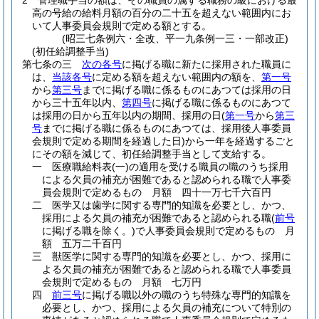
2
管理職手当の額は、その職員の属する職務の級における最
高の号給の給料月額の百分の二十五を超えない範囲内にお
いて人事委員会規則で定める額とする。
(昭三七条例六・全改、平一九条例一三・一部改正)
(初任給調整手当)
第七条の三
次の各号
に掲げる職に新たに採用された職員に
は、
当該各号
に定める額を超えない範囲内の額を、
第一号
から
第三号
までに掲げる職に係るものにあつては採用の日
から三十五年以内、
第四号
に掲げる職に係るものにあつて
は採用の日から五年以内の期間、採用の日
(
第一号
から
第三
号
までに掲げる職に係るものにあつては、採用後人事委員
会規則で定める期間を経過した日)
から一年を経過するごと
にその額を減じて、初任給調整手当として支給する。
一
医療職給料表
(一)
の適用を受ける職員の職のうち採用
による欠員の補充が困難であると認められる職で人事委
員会規則で定めるもの 月額 四十一万七千六百円
二
医学又は歯学に関する専門的知識を必要とし、かつ、
採用による欠員の補充が困難であると認められる職
(
前号
に掲げる職を除く。)
で人事委員会規則で定めるもの 月
額 五万二千百円
三
獣医学に関する専門的知識を必要とし、かつ、採用に
よる欠員の補充が困難であると認められる職で人事委員
会規則で定めるもの 月額 七万円
四
前三号
に掲げる職以外の職のうち特殊な専門的知識を
必要とし、かつ、採用による欠員の補充について特別の