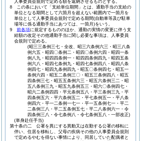
人事委員会規則で定める額を返納させるものとする。
8
この条において「支給単位期間」とは、通勤手当の支給の
単位となる期間として六箇月を超えない範囲内で一箇月を
単位として人事委員会規則で定める期間
(自動車等及び駐車
場等に係る通勤手当にあつては、一箇月)
をいう。
9
前各項
に規定するもののほか、通勤の実情の変更に伴う支
給額の改定その他通勤手当に関し必要な事項は、人事委員
会規則で定める。
(昭三三条例三七・全改、昭三六条例六三・昭三八条
例六五・昭四〇条例二・昭四〇条例六四・昭四一条
例八九・昭四四条例一・昭四四条例四九・昭四五条
例六八・昭四七条例九・昭四七条例四八・昭四八条
例四七・昭四九条例四九・昭五〇条例四七・昭五一
条例六四・昭五二条例三〇・昭五三条例四八・昭五
四条例三七・昭五五条例六三・昭五六条例三二・昭
五八条例三九・昭五九条例五三・昭六〇条例四七・
昭六二条例四四・平元条例五八・平三条例三九・平
四条例五六・平六条例五二・平七条例五一・平八条
例四六・平一二条例一七一・平一五条例七一・平二
二条例三八・平二五条例五七・平二八条例六一・令
四条例三八・令七条例八・令七条例五八・一部改正)
(単身赴任手当)
第十条の二
公署を異にする異動又は在勤する公署の移転に
伴い、住居を移転し、父母の疾病その他の人事委員会規則
で定めるやむを得ない事情により、同居していた配偶者と