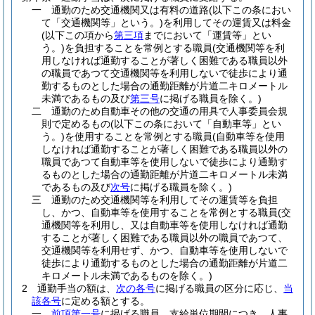
一
通勤のため交通機関又は有料の道路
(以下この条におい
て「交通機関等」という。)
を利用してその運賃又は料金
(以下この項から
第三項
までにおいて「運賃等」とい
う。)
を負担することを常例とする職員
(交通機関等を利
用しなければ通勤することが著しく困難である職員以外
の職員であつて交通機関等を利用しないで徒歩により通
勤するものとした場合の通勤距離が片道二キロメートル
未満であるもの及び
第三号
に掲げる職員を除く。)
二
通勤のため自動車その他の交通の用具で人事委員会規
則で定めるもの
(以下この条において「自動車等」とい
う。)
を使用することを常例とする職員
(自動車等を使用
しなければ通勤することが著しく困難である職員以外の
職員であつて自動車等を使用しないで徒歩により通勤す
るものとした場合の通勤距離が片道二キロメートル未満
であるもの及び
次号
に掲げる職員を除く。)
三
通勤のため交通機関等を利用してその運賃等を負担
し、かつ、自動車等を使用することを常例とする職員
(交
通機関等を利用し、又は自動車等を使用しなければ通勤
することが著しく困難である職員以外の職員であつて、
交通機関等を利用せず、かつ、自動車等を使用しないで
徒歩により通勤するものとした場合の通勤距離が片道二
キロメートル未満であるものを除く。)
2
通勤手当の額は、
次の各号
に掲げる職員の区分に応じ、
当
該各号
に定める額とする。
一
前項第一号
に掲げる職員 支給単位期間につき、人事