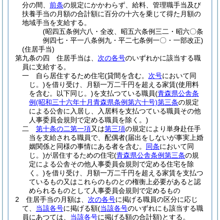
分の間、
前条
の規定にかかわらず、給料、管理職手当及び
扶養手当の月額の合計額に百分の十六を乗じて得た月額の
地域手当を支給する。
(昭四五条例六八・全改、昭五六条例三二・昭六〇条
例四七・平一八条例九・平二七条例一〇・一部改正)
(住居手当)
第九条の四
住居手当は、
次の各号
のいずれかに該当する職
員に支給する。
一
自ら居住するため住宅
(貸間を含む。
次号
において同
じ。)
を借り受け、月額一万二千円を超える家賃
(使用料
を含む。以下同じ。)
を支払つている職員
(
青森県公舎条
例
(昭和三十六年十月青森県条例第六十号)
第三条
の規定
による公舎に入居し、入居料を支払つている職員その他
人事委員会規則で定める職員を除く。)
二
第十条の二第一項
又は
第三項
の規定により単身赴任手
当を支給される職員で、配偶者
(届出をしないが事実上婚
姻関係と同様の事情にある者を含む。
同条
において同
じ。)
が居住するための住宅
(
青森県公舎条例第三条
の規
定による公舎その他人事委員会規則で定める住宅を除
く。)
を借り受け、月額一万二千円を超える家賃を支払つ
ているもの又はこれらのものとの権衡上必要があると認
められるものとして人事委員会規則で定めるもの
2
住居手当の月額は、
次の各号
に掲げる職員の区分に応じ
て、
当該各号
に掲げる額
(
当該各号
のいずれにも該当する職
員にあつては、
当該各号
に掲げる額の合計額)
とする。