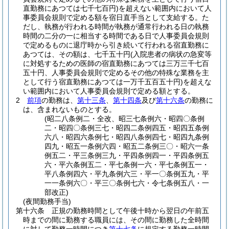
直勤務にあつては七千七百円)
を超えない範囲内において人
事委員会規則で定める額を宿日直手当として支給する。
た
だし、執務が行われる時間が執務が通常行われる日の執務
時間の二分の一に相当する時間である日で人事委員会規則
で定めるものに退庁時から引き続いて行われる宿直勤務に
あつては、その額は、七千五十円
(入院患者の病状の急変等
に対処するための医師の宿直勤務にあつては三万三千七百
五十円、人事委員会規則で定めるその他の特殊な業務を主
として行う宿直勤務にあつては一万千五百五十円)
を超えな
い範囲内において人事委員会規則で定める額とする。
2
前項
の勤務は、
第十三条
、
第十四条
及び
第十六条
の勤務に
は、含まれないものとする。
(昭二八条例二・全改、昭三七条例六・昭四〇条例
二・昭四〇条例三七・昭四二条例四五・昭四五条例
六八・昭四六条例七・昭四八条例四七・昭四九条例
四九・昭五一条例六四・昭五二条例三〇・昭六一条
例五二・平三条例三九・平四条例四一・平四条例五
六・平六条例五二・平七条例一六・平七条例五一・
平八条例四六・平九条例六三・平一〇条例五九・平
一一条例六〇・平三〇条例七六・令七条例五八・一
部改正)
(夜間勤務手当)
第十六条
正規の勤務時間として午後十時から翌日の午前五
時までの間に勤務する職員には、その間に勤務した全時間