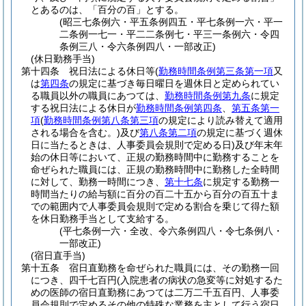
とあるのは、「百分の百」とする。
(昭三七条例六・平五条例四五・平七条例一六・平一
二条例一七一・平二二条例七・平三一条例六・令四
条例三八・令六条例四八・一部改正)
(休日勤務手当)
第十四条
祝日法による休日等
(
勤務時間条例第三条第一項
又
は
第四条
の規定に基づき毎日曜日を週休日と定められてい
る職員以外の職員にあつては、
勤務時間条例第九条
に規定
する祝日法による休日が
勤務時間条例第四条
、
第五条第一
項
(
勤務時間条例第八条第三項
の規定により読み替えて適用
される場合を含む。)
及び
第八条第二項
の規定に基づく週休
日に当たるときは、人事委員会規則で定める日)
及び年末年
始の休日等において、正規の勤務時間中に勤務することを
命ぜられた職員には、正規の勤務時間中に勤務した全時間
に対して、勤務一時間につき、
第十七条
に規定する勤務一
時間当たりの給与額に百分の百二十五から百分の百五十ま
での範囲内で人事委員会規則で定める割合を乗じて得た額
を休日勤務手当として支給する。
(平七条例一六・全改、令六条例四八・令七条例八・
一部改正)
(宿日直手当)
第十五条
宿日直勤務を命ぜられた職員には、その勤務一回
につき、四千七百円
(入院患者の病状の急変等に対処するた
めの医師の宿日直勤務にあつては二万二千五百円、人事委
員会規則で定めるその他の特殊な業務を主として行う宿日