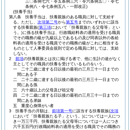
三〇条例七六・令五条例三六・令六条例五〇・令七
条例八・令七条例五八・一部改正)
(扶養手当)
第八条
扶養手当は、扶養親族のある職員に対して支給す
る。
ただし、
次項第二号
から
第五号
までのいずれかに該当
する扶養親族
(
第三項
において「扶養親族たる父母等」とい
う。)
に係る扶養手当は、行政職給料表の適用を受ける職員
でその職務の級が九級以上であるもの及び同表以外の各給
料表の適用を受ける職員でその職務の級がこれに相当する
ものとして人事委員会規則で定める職員に対しては、支給
しない。
2
前項
の扶養親族とは次に掲げる者で、他に生計の途がなく
主としてその職員の扶養を受けているものをいう。
一
二十二歳に達する日以後の最初の三月三十一日までの
間にある子
二
二十二歳に達する日以後の最初の三月三十一日までの
間にある孫
三
六十歳以上の父母及び祖父母
四
二十二歳に達する日以後の最初の三月三十一日までの
間にある弟妹
五
重度心身障がい者
3
扶養手当の月額は、
前項第一号
に該当する扶養親族
(
次項
において「扶養親族たる子」という。)
については一人につ
き一万三千円、扶養親族たる父母等については一人につき
六千五百円
(行政職給料表の適用を受ける職員でその職務の