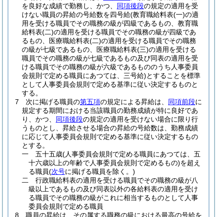
を良好な成績で勤務し、かつ、
同項後段
の規定の適用を受
けない職員の昇給の号給数を四号給
(教育職給料表
(一)
の適
用を受ける職員でその職務の級が四級であるもの、教育職
給料表
(二)
の適用を受ける職員でその職務の級が四級であ
るもの、医療職給料表
(二)
の適用を受ける職員でその職務
の級が七級であるもの、医療職給料表
(三)
の適用を受ける
職員でその職務の級が七級であるもの及び同表の適用を受
ける職員でその職務の級が六級であるもののうち人事委員
会規則で定める職員にあつては、三号給)
とすることを標準
として人事委員会規則で定める基準に従い決定するものと
する。
7
次に掲げる職員の
第五項
の規定による昇給は、
同項前段
に
規定する期間における当該職員の勤務成績が特に良好であ
り、かつ、
同項後段
の規定の適用を受けない場合に限り行
うものとし、昇給させる場合の昇給の号給数は、勤務成績
に応じて人事委員会規則で定める基準に従い決定するもの
とする。
一
五十五歳
(人事委員会規則で定める職員にあつては、五
十六歳以上の年齢で人事委員会規則で定めるもの)
を超え
る職員
(
次号
に掲げる職員を除く。)
二
行政職給料表の適用を受ける職員でその職務の級が八
級以上であるもの及び同表以外の各給料表の適用を受け
る職員でその職務の級がこれに相当するものとして人事
委員会規則で定める職員
8
職員の昇給は、その属する職務の級における最高の号給を