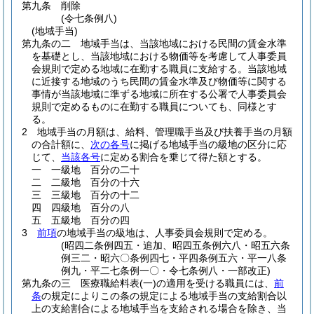
第九条
削除
(令七条例八)
(地域手当)
第九条の二
地域手当は、当該地域における民間の賃金水準
を基礎とし、当該地域における物価等を考慮して人事委員
会規則で定める地域に在勤する職員に支給する。
当該地域
に近接する地域のうち民間の賃金水準及び物価等に関する
事情が当該地域に準ずる地域に所在する公署で人事委員会
規則で定めるものに在勤する職員についても、同様とす
る。
2
地域手当の月額は、給料、管理職手当及び扶養手当の月額
の合計額に、
次の各号
に掲げる地域手当の級地の区分に応
じて、
当該各号
に定める割合を乗じて得た額とする。
一
一級地 百分の二十
二
二級地 百分の十六
三
三級地 百分の十二
四
四級地 百分の八
五
五級地 百分の四
3
前項
の地域手当の級地は、人事委員会規則で定める。
(昭四二条例四五・追加、昭四五条例六八・昭五六条
例三二・昭六〇条例四七・平四条例五六・平一八条
例九・平二七条例一〇・令七条例八・一部改正)
第九条の三
医療職給料表
(一)
の適用を受ける職員には、
前
条
の規定によりこの条の規定による地域手当の支給割合以
上の支給割合による地域手当を支給される場合を除き、当