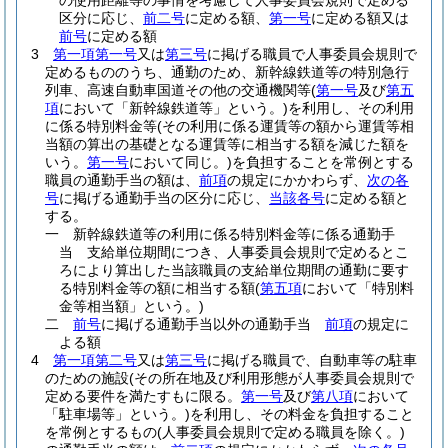
の使用距離等の事情を考慮して人事委員会規則で定める
区分に応じ、
前二号
に定める額、
第一号
に定める額又は
前号
に定める額
3
第一項第一号
又は
第三号
に掲げる職員で人事委員会規則で
定めるもののうち、通勤のため、新幹線鉄道等の特別急行
列車、高速自動車国道その他の交通機関等
(
第一号
及び
第五
項
において「新幹線鉄道等」という。)
を利用し、その利用
に係る特別料金等
(その利用に係る運賃等の額から運賃等相
当額の算出の基礎となる運賃等に相当する額を減じた額を
いう。
第一号
において同じ。)
を負担することを常例とする
職員の通勤手当の額は、
前項
の規定にかかわらず、
次の各
号
に掲げる通勤手当の区分に応じ、
当該各号
に定める額と
する。
一
新幹線鉄道等の利用に係る特別料金等に係る通勤手
当 支給単位期間につき、人事委員会規則で定めるとこ
ろにより算出した当該職員の支給単位期間の通勤に要す
る特別料金等の額に相当する額
(
第五項
において「特別料
金等相当額」という。)
二
前号
に掲げる通勤手当以外の通勤手当
前項
の規定に
よる額
4
第一項第二号
又は
第三号
に掲げる職員で、自動車等の駐車
のための施設
(その所在地及び利用形態が人事委員会規則で
定める要件を満たすもに限る。
第一号
及び
第八項
において
「駐車場等」という。)
を利用し、その料金を負担すること
を常例とするもの
(人事委員会規則で定める職員を除く。)