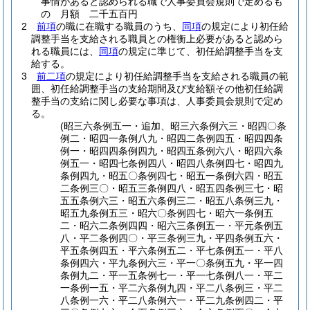
事情があると認められる職で人事委員会規則で定めるも
の 月額 二千五百円
2
前項
の職に在職する職員のうち、
同項
の規定により初任給
調整手当を支給される職員との権衡上必要があると認めら
れる職員には、
同項
の規定に準じて、初任給調整手当を支
給する。
3
前二項
の規定により初任給調整手当を支給される職員の範
囲、初任給調整手当の支給期間及び支給額その他初任給調
整手当の支給に関し必要な事項は、人事委員会規則で定め
る。
(昭三六条例五一・追加、昭三六条例六三・昭四〇条
例二・昭四一条例八九・昭四二条例四五・昭四四条
例一・昭四四条例四九・昭四五条例六八・昭四六条
例五一・昭四七条例四八・昭四八条例四七・昭四九
条例四九・昭五〇条例四七・昭五一条例六四・昭五
二条例三〇・昭五三条例四八・昭五四条例三七・昭
五五条例六三・昭五六条例三二・昭五八条例三九・
昭五九条例五三・昭六〇条例四七・昭六一条例五
二・昭六二条例四四・昭六三条例五一・平元条例五
八・平二条例四〇・平三条例三九・平四条例五六・
平五条例四五・平六条例五二・平七条例五一・平八
条例四六・平九条例六三・平一〇条例五九・平一四
条例九二・平一五条例七一・平一七条例八一・平二
一条例一五・平二六条例九四・平二八条例三・平二
八条例一六・平二八条例六一・平二九条例四二・平