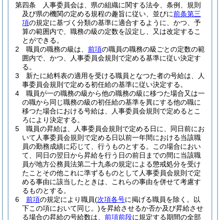
第四条
人事委員会は、県の組織に関する法令、条例、規則
及び県の機関の定める規程の趣旨に従い、並びに
前条第三
項
の規定に基づく分類の基準に適合するように、かつ、予
算の範囲内で、職務の級の定数を設定し、又は改定するこ
とができる。
2
職員の職務の級は、
前項
の職員の職務の級ごとの定数の範
囲内で、かつ、人事委員会規則で定める基準に従い決定す
る。
3
新たに給料表の適用を受ける職員となつた者の号給は、人
事委員会規則で定める初任給の基準に従い決定する。
4
職員が一の職務の級から他の職務の級に移つた場合又は一
の職から同じ職務の級の初任給の基準を異にする他の職に
移つた場合における号給は、人事委員会規則で定めるとこ
ろにより決定する。
5
職員の昇給は、人事委員会規則で定める日に、同日前にお
いて人事委員会規則で定める日以前一年間における当該職
員の勤務成績に応じて、行うものとする。
この場合におい
て、同日の翌日から昇給を行う日の前日までの間に当該職
員が地方公務員法第二十九条の規定による懲戒処分を受け
たことその他これに準ずるものとして人事委員会規則で定
める事由に該当したときは、これらの事由を併せて考慮す
るものとする。
6
前項
の規定により職員
(
次項各号
に掲げる職員を除く。以
下この項において同じ。)
を昇給させるか否か及び昇給させ
る場合の昇給の号給数は、
前項前段
に規定する期間の全部