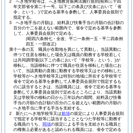
2
へき地学校等は、
地教育振興法施行規則
(昭和三十四
へき
年文部省令第二十一号。以下この条及び次条において「省
令」という。)
で定める基準を参酌して、人事委員会規則で
指定する。
3
へき地手当の月額は、給料及び扶養手当の月額の合計額の
百分の十二を超えない範囲内で、省令で定める基準を参酌
して、人事委員会規則で定める。
(昭四六条例七・全改、平二一条例一五・平二四条例
四五・一部改正)
第十一条の五
職員が在勤地を異にして異動し、当該異動に
伴つて住居を移転した場合又は職員の勤務する学校若しく
は共同調理場
(以下この条において「学校等」という。)
が
移転し、当該移転に伴つて職員が住居を移転した場合にお
いて、当該異動の直後に勤務する学校等又はその移転した
学校等がへき地学校等又は特別の地域に所在する学校等で
省令で定める基準を参酌して人事委員会規則で指定するも
のに該当するときは、当該職員には、省令で定める基準を
参酌して人事委員会規則で定めるところにより、当該異動
又は学校等の移転の日から三年以内の期間、給料及び扶養
手当の月額の合計額の百分の二を超えない範囲内の月額の
へき地手当に準ずる手当を支給する。
2
新たにへき地学校等又は
前項
の規定により人事委員会規則
で指定する学校等に該当することとなつた学校等に勤務す
る職員のうち、
同項
の規定による手当を支給される職員と
の権衡上必要があると認められる職員には、省令で定める