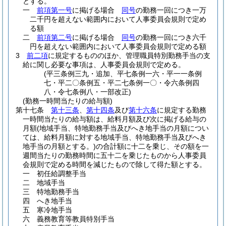
とする。
一
前項第一号
に掲げる場合
同号
の勤務一回につき一万
二千円を超えない範囲内において人事委員会規則で定め
る額
二
前項第二号
に掲げる場合
同号
の勤務一回につき六千
円を超えない範囲内において人事委員会規則で定める額
3
前二項
に規定するもののほか、管理職員特別勤務手当の支
給に関し必要な事項は、人事委員会規則で定める。
(平三条例三九・追加、平七条例一六・平一一条例
七・平二〇条例五・平二七条例一〇・令六条例四
八・令七条例八・一部改正)
(勤務一時間当たりの給与額)
第十七条
第十三条
、
第十四条
及び
第十六条
に規定する勤務
一時間当たりの給与額は、給料月額及び次に掲げる給与の
月額
(地域手当、特地勤務手当及びへき地手当の月額につい
ては、給料月額に対する地域手当、特地勤務手当及びへき
地手当の月額とする。)
の合計額に十二を乗じ、その額を一
週間当たりの勤務時間に五十二を乗じたものから人事委員
会規則で定める時間を減じたもので除して得た額とする。
一
初任給調整手当
二
地域手当
三
特地勤務手当
四
へき地手当
五
寒冷地手当
六
義務教育等教員特別手当