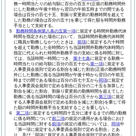
務一時間当たりの給与額に百分の百五十
(正規の勤務時間外
にした勤務が午後十時から翌日の午前五時までの間である
場合は百分の百七十五、割振り変更前の勤務時間を超えて
した勤務の場合は百分の五十)
を乗じて得た額を時間外勤務
手当として支給する。
5
勤務時間条例第八条の五第一項
に規定する時間外勤務代休
時間を指定された場合において、当該時間外勤務代休時間
に職員が勤務しなかつたときは、
前項
に規定する六十時間
を超えて勤務した全時間のうち当該時間外勤務代休時間の
指定に代えられた時間外勤務手当の支給に係る時間に対し
ては、当該時間一時間につき、
第十七条
に規定する勤務一
時間当たりの給与額に百分の百五十から
第一項
に規定する
人事委員会規則で定める割合を減じた割合
(正規の勤務時間
外にした勤務に係る当該時間が午後十時から翌日の午前五
時までの間である場合は百分の百七十五から
同項
に規定す
る人事委員会規則で定める割合に百分の二十五を加算した
割合を減じた割合、割振り変更前の勤務時間を超えてした
勤務に係る当該時間の場合は百分の五十から
第三項
に規定
する人事委員会規則で定める割合を減じた割合)
を乗じて得
た額の時間外勤務手当を支給することを要しない。
6
第二項
に規定する七時間四十五分に達するまでの間の勤務
に係る時間について
前二項
の規定の適用がある場合におけ
る当該時間に対する
前項
の規定の適用については、
同項
中
「第一項に規定する人事委員会規則で定める割合」とあ
り、及び「同項に規定する人事委員会規則で定める割合」