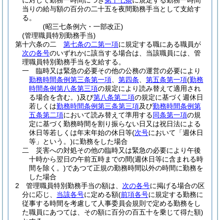
に対して勤務一時間につき
第十七条
に規定する勤務一時間
当りの給与額の百分の二十五を夜間勤務手当として支給す
る。
(昭三七条例六・一部改正)
(管理職員特別勤務手当)
第十六条の二
第七条の二第一項
に規定する職にある職員が
次の各号
のいずれかに該当する場合は、当該職員には、管
理職員特別勤務手当を支給する。
一
臨時又は緊急の必要その他の公務の運営の必要により
勤務時間条例第三条第一項
、
第四条
、
第五条第一項
(
勤務
時間条例第八条第三項
の規定により読み替えて適用され
る場合を含む。)
及び
第八条第二項
の規定に基づく週休日
若しくは
勤務時間条例第三条第三項
及び
勤務時間条例第
五条第二項
において読み替えて準用する
同条第一項
の規
定に基づく勤務時間を割り振らない日又は祝日法による
休日等若しくは年末年始の休日等
(
次号
において「週休日
等」という。)
に勤務をした場合
二
災害への対処その他の臨時又は緊急の必要により午後
十時から翌日の午前五時までの間
(週休日等に含まれる時
間を除く。)
であつて正規の勤務時間以外の時間に勤務を
した場合
2
管理職員特別勤務手当の額は、
次の各号
に掲げる場合の区
分に応じ、
当該各号
に定める額
(
前項各号
に規定する勤務に
従事する時間を考慮して人事委員会規則で定める勤務をし
た職員にあつては、その額に百分の百五十を乗じて得た額)