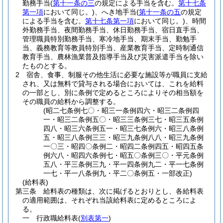
勤務手当
(
第十一条の三
の規定による手当を含む。
第十七条
第一項
において同じ。)
、へき地手当
(
第十一条の五
の規定
による手当を含む。
第十七条第一項
において同じ。)
、時間
外勤務手当、夜間勤務手当、休日勤務手当、宿日直手当、
管理職員特別勤務手当、寒冷地手当、期末手当、勤勉手
当、義務教育等教員特別手当、産業教育手当、定時制通信
教育手当、農林漁業普及指導手当及び災害派遣手当を除い
たものとする。
2
宿舎、食事、制服その他生活に必要な施設等が職員に支給
され、又は無料で貸与される場合においては、これを給料
の一部とし、別に条例で定めるところによりその相当額を
その職員の給料から調整する。
(昭二七条例七〇・昭三一条例四六・昭三二条例四
一・昭三二条例五〇・昭三三条例三七・昭三五条例
四八・昭三六条例五一・昭三七条例六・昭三八条例
五・昭三八条例三三・昭三九条例八八・昭三九条例
一〇三・昭四〇条例二・昭四二条例四五・昭四五条
例六八・昭四六条例七・昭五〇条例三〇・平元条例
五八・平三条例三九・平一四条例九二・平一七条例
一七・平一八条例九・平二〇条例五・一部改正)
(給料表)
第三条
給料表の種類は、次に掲げるとおりとし、各給料表
の適用範囲は、それぞれ当該給料表に定めるところによ
る。
一
行政職給料表
(
別表第一
)