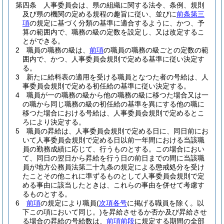
第四条
人事委員会は、県の組織に関する法令、条例、規則
及び県の機関の定める規程の趣旨に従い、並びに
前条第三
項
の規定に基づく分類の基準に適合するように、かつ、予
算の範囲内で、職務の級の定数を設定し、又は改定するこ
とができる。
2
職員の職務の級は、
前項
の職員の職務の級ごとの定数の範
囲内で、かつ、人事委員会規則で定める基準に従い決定す
る。
3
新たに給料表の適用を受ける職員となつた者の号給は、人
事委員会規則で定める初任給の基準に従い決定する。
4
職員が一の職務の級から他の職務の級に移つた場合又は一
の職から同じ職務の級の初任給の基準を異にする他の職に
移つた場合における号給は、人事委員会規則で定めるとこ
ろにより決定する。
5
職員の昇給は、人事委員会規則で定める日に、同日前にお
いて人事委員会規則で定める日以前一年間における当該職
員の勤務成績に応じて、行うものとする。
この場合におい
て、同日の翌日から昇給を行う日の前日までの間に当該職
員が地方公務員法第二十九条の規定による懲戒処分を受け
たことその他これに準ずるものとして人事委員会規則で定
める事由に該当したときは、これらの事由を併せて考慮す
るものとする。
6
前項
の規定により職員
(
次項各号
に掲げる職員を除く。以
下この項において同じ。)
を昇給させるか否か及び昇給させ
る場合の昇給の号給数は、
前項前段
に規定する期間の全部