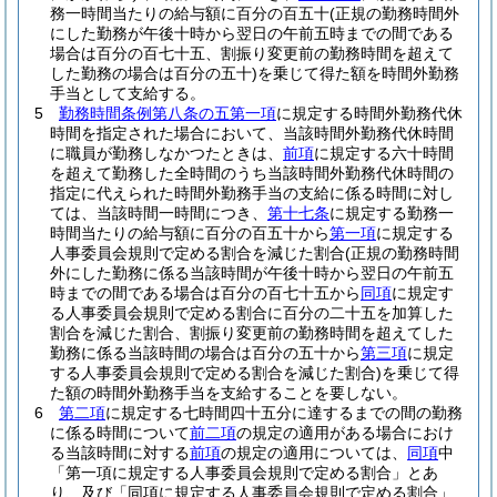
務一時間当たりの給与額に百分の百五十
(正規の勤務時間外
にした勤務が午後十時から翌日の午前五時までの間である
場合は百分の百七十五、割振り変更前の勤務時間を超えて
した勤務の場合は百分の五十)
を乗じて得た額を時間外勤務
手当として支給する。
5
勤務時間条例第八条の五第一項
に規定する時間外勤務代休
時間を指定された場合において、当該時間外勤務代休時間
に職員が勤務しなかつたときは、
前項
に規定する六十時間
を超えて勤務した全時間のうち当該時間外勤務代休時間の
指定に代えられた時間外勤務手当の支給に係る時間に対し
ては、当該時間一時間につき、
第十七条
に規定する勤務一
時間当たりの給与額に百分の百五十から
第一項
に規定する
人事委員会規則で定める割合を減じた割合
(正規の勤務時間
外にした勤務に係る当該時間が午後十時から翌日の午前五
時までの間である場合は百分の百七十五から
同項
に規定す
る人事委員会規則で定める割合に百分の二十五を加算した
割合を減じた割合、割振り変更前の勤務時間を超えてした
勤務に係る当該時間の場合は百分の五十から
第三項
に規定
する人事委員会規則で定める割合を減じた割合)
を乗じて得
た額の時間外勤務手当を支給することを要しない。
6
第二項
に規定する七時間四十五分に達するまでの間の勤務
に係る時間について
前二項
の規定の適用がある場合におけ
る当該時間に対する
前項
の規定の適用については、
同項
中
「第一項に規定する人事委員会規則で定める割合」とあ
り、及び「同項に規定する人事委員会規則で定める割合」