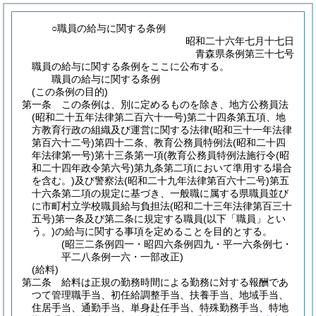
○職員の給与に関する条例
昭和二十六年七月十七日
青森県条例第三十七号
職員の給与に関する条例をここに公布する。
職員の給与に関する条例
(この条例の目的)
第一条
この条例は、別に定めるものを除き、地方公務員法
(昭和二十五年法律第二百六十一号)
第二十四条第五項、地
方教育行政の組織及び運営に関する法律
(昭和三十一年法律
第百六十二号)
第四十二条、教育公務員特例法
(昭和二十四
年法律第一号)
第十三条第一項
(教育公務員特例法施行令
(昭
和二十四年政令第六号)
第九条第二項において準用する場合
を含む。)
及び警察法
(昭和二十九年法律第百六十二号)
第五
十六条第二項の規定に基づき、一般職に属する県職員並び
に市町村立学校職員給与負担法
(昭和二十三年法律第百三十
五号)
第一条及び第二条に規定する職員
(以下「職員」とい
う。)
の給与に関する事項を定めることを目的とする。
(昭三二条例四一・昭四六条例四九・平一六条例七・
平二八条例一六・一部改正)
(給料)
第二条
給料は正規の勤務時間による勤務に対する報酬であ
つて管理職手当、初任給調整手当、扶養手当、地域手当、
住居手当、通勤手当、単身赴任手当、特殊勤務手当、特地