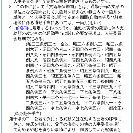
人事委員会規則で定める額を返納させるものとする。
8
この条において「支給単位期間」とは、通勤手当の支給の
単位となる期間として六箇月を超えない範囲内で一箇月を
単位として人事委員会規則で定める期間
(自動車等及び駐車
場等に係る通勤手当にあつては、一箇月)
をいう。
9
前各項
に規定するもののほか、通勤の実情の変更に伴う支
給額の改定その他通勤手当に関し必要な事項は、人事委員
会規則で定める。
(昭三三条例三七・全改、昭三六条例六三・昭三八条
例六五・昭四〇条例二・昭四〇条例六四・昭四一条
例八九・昭四四条例一・昭四四条例四九・昭四五条
例六八・昭四七条例九・昭四七条例四八・昭四八条
例四七・昭四九条例四九・昭五〇条例四七・昭五一
条例六四・昭五二条例三〇・昭五三条例四八・昭五
四条例三七・昭五五条例六三・昭五六条例三二・昭
五八条例三九・昭五九条例五三・昭六〇条例四七・
昭六二条例四四・平元条例五八・平三条例三九・平
四条例五六・平六条例五二・平七条例五一・平八条
例四六・平一二条例一七一・平一五条例七一・平二
二条例三八・平二五条例五七・平二八条例六一・令
四条例三八・令七条例八・令七条例五八・一部改正)
(単身赴任手当)
第十条の二
公署を異にする異動又は在勤する公署の移転に
伴い、住居を移転し、父母の疾病その他の人事委員会規則
で定めるやむを得ない事情により、同居していた配偶者と