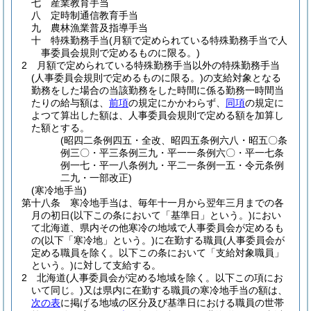
七
産業教育手当
八
定時制通信教育手当
九
農林漁業普及指導手当
十
特殊勤務手当
(月額で定められている特殊勤務手当で人
事委員会規則で定めるものに限る。)
2
月額で定められている特殊勤務手当以外の特殊勤務手当
(人事委員会規則で定めるものに限る。)
の支給対象となる
勤務をした場合の当該勤務をした時間に係る勤務一時間当
たりの給与額は、
前項
の規定にかかわらず、
同項
の規定に
よつて算出した額は、人事委員会規則で定める額を加算し
た額とする。
(昭四二条例四五・全改、昭四五条例六八・昭五〇条
例三〇・平三条例三九・平一一条例六〇・平一七条
例一七・平一八条例九・平二一条例一五・令元条例
二九・一部改正)
(寒冷地手当)
第十八条
寒冷地手当は、毎年十一月から翌年三月までの各
月の初日
(以下この条において「基準日」という。)
におい
て北海道、県内その他寒冷の地域で人事委員会が定めるも
の
(以下「寒冷地」という。)
に在勤する職員
(人事委員会が
定める職員を除く。以下この条において「支給対象職員」
という。)
に対して支給する。
2
北海道
(人事委員会が定める地域を除く。以下この項にお
いて同じ。)
又は県内に在勤する職員の寒冷地手当の額は、
次の表
に掲げる地域の区分及び基準日における職員の世帯