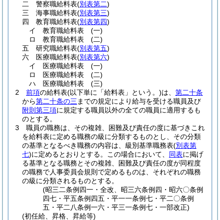
二
警察職給料表
(
別表第二
)
三
海事職給料表
(
別表第三
)
四
教育職給料表
(
別表第四
)
イ
教育職給料表
(一)
ロ
教育職給料表
(二)
五
研究職給料表
(
別表第五
)
六
医療職給料表
(
別表第六
)
イ
医療職給料表
(一)
ロ
医療職給料表
(二)
ハ
医療職給料表
(三)
2
前項
の給料表
(以下単に「給料表」という。)
は、
第二十条
から
第二十条の三
までの規定により給与を受ける職員及び
附則第三項
に規定する職員以外の全ての職員に適用するも
のとする。
3
職員の職務は、その複雑、困難及び責任の度に基づきこれ
を給料表に定める職務の級に分類するものとし、その分類
の基準となるべき職務の内容は、級別基準職務表
(
別表第
七
)
に定めるとおりとする。
この場合において、
同表
に掲げ
る基準となる職務とその複雑、困難及び責任の度が同程度
の職務で人事委員会規則で定めるものは、それぞれの職務
の級に分類されるものとする。
(昭三二条例四一・全改、昭三六条例四・昭六〇条例
四七・平五条例四五・平一一条例七・平二〇条例
五・平二八条例一六・平三一条例七・一部改正)
(初任給、昇格、昇給等)