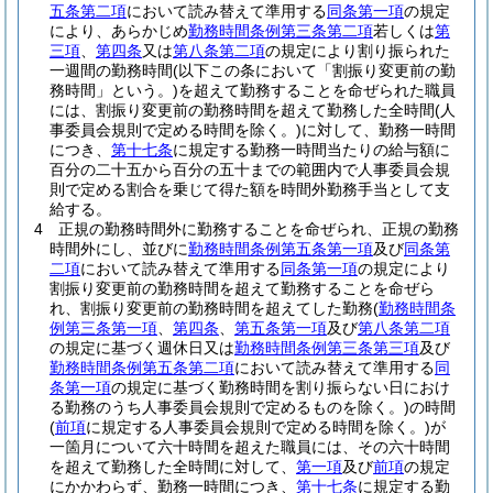
五条第二項
において読み替えて準用する
同条第一項
の規定
により、あらかじめ
勤務時間条例第三条第二項
若しくは
第
三項
、
第四条
又は
第八条第二項
の規定により割り振られた
一週間の勤務時間
(以下この条において「割振り変更前の勤
務時間」という。)
を超えて勤務することを命ぜられた職員
には、割振り変更前の勤務時間を超えて勤務した全時間
(人
事委員会規則で定める時間を除く。)
に対して、勤務一時間
につき、
第十七条
に規定する勤務一時間当たりの給与額に
百分の二十五から百分の五十までの範囲内で人事委員会規
則で定める割合を乗じて得た額を時間外勤務手当として支
給する。
4
正規の勤務時間外に勤務することを命ぜられ、正規の勤務
時間外にし、並びに
勤務時間条例第五条第一項
及び
同条第
二項
において読み替えて準用する
同条第一項
の規定により
割振り変更前の勤務時間を超えて勤務することを命ぜら
れ、割振り変更前の勤務時間を超えてした勤務
(
勤務時間条
例第三条第一項
、
第四条
、
第五条第一項
及び
第八条第二項
の規定に基づく週休日又は
勤務時間条例第三条第三項
及び
勤務時間条例第五条第二項
において読み替えて準用する
同
条第一項
の規定に基づく勤務時間を割り振らない日におけ
る勤務のうち人事委員会規則で定めるものを除く。)
の時間
(
前項
に規定する人事委員会規則で定める時間を除く。)
が
一箇月について六十時間を超えた職員には、その六十時間
を超えて勤務した全時間に対して、
第一項
及び
前項
の規定
にかかわらず、勤務一時間につき、
第十七条
に規定する勤