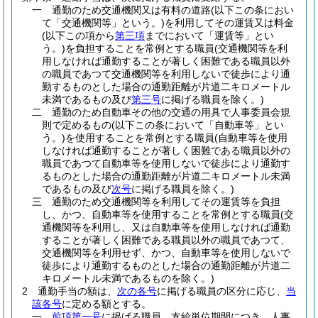
一
通勤のため交通機関又は有料の道路
(以下この条におい
て「交通機関等」という。)
を利用してその運賃又は料金
(以下この項から
第三項
までにおいて「運賃等」とい
う。)
を負担することを常例とする職員
(交通機関等を利
用しなければ通勤することが著しく困難である職員以外
の職員であつて交通機関等を利用しないで徒歩により通
勤するものとした場合の通勤距離が片道二キロメートル
未満であるもの及び
第三号
に掲げる職員を除く。)
二
通勤のため自動車その他の交通の用具で人事委員会規
則で定めるもの
(以下この条において「自動車等」とい
う。)
を使用することを常例とする職員
(自動車等を使用
しなければ通勤することが著しく困難である職員以外の
職員であつて自動車等を使用しないで徒歩により通勤す
るものとした場合の通勤距離が片道二キロメートル未満
であるもの及び
次号
に掲げる職員を除く。)
三
通勤のため交通機関等を利用してその運賃等を負担
し、かつ、自動車等を使用することを常例とする職員
(交
通機関等を利用し、又は自動車等を使用しなければ通勤
することが著しく困難である職員以外の職員であつて、
交通機関等を利用せず、かつ、自動車等を使用しないで
徒歩により通勤するものとした場合の通勤距離が片道二
キロメートル未満であるものを除く。)
2
通勤手当の額は、
次の各号
に掲げる職員の区分に応じ、
当
該各号
に定める額とする。
一
前項第一号
に掲げる職員 支給単位期間につき、人事