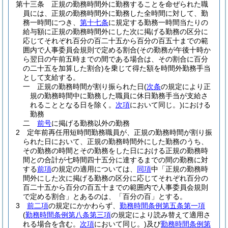
第十三条
正規の勤務時間外に勤務することを命ぜられた職
員には、正規の勤務時間外に勤務した全時間に対して、勤
務一時間につき、
第十七条
に規定する勤務一時間当たりの
給与額に正規の勤務時間外にした次に掲げる勤務の区分に
応じてそれぞれ百分の百二十五から百分の百五十までの範
囲内で人事委員会規則で定める割合
(その勤務が午後十時か
ら翌日の午前五時までの間である場合は、その割合に百分
の二十五を加算した割合)
を乗じて得た額を時間外勤務手当
として支給する。
一
正規の勤務時間が割り振られた日
(
次条
の規定により正
規の勤務時間中に勤務した職員に休日勤務手当が支給さ
れることとなる日を除く。
次項
において同じ。)
における
勤務
二
前号
に掲げる勤務以外の勤務
2
定年前再任用短時間勤務職員が、正規の勤務時間が割り振
られた日において、正規の勤務時間外にした勤務のうち、
その勤務の時間とその勤務をした日における正規の勤務時
間との合計が七時間四十五分に達するまでの間の勤務に対
する
前項
の規定の適用については、
同項
中「正規の勤務時
間外にした次に掲げる勤務の区分に応じてそれぞれ百分の
百二十五から百分の百五十までの範囲内で人事委員会規則
で定める割合」とあるのは、「百分の百」とする。
3
前二項
の規定にかかわらず、
勤務時間条例第五条第一項
(
勤務時間条例第八条第三項
の規定により読み替えて適用さ
れる場合を含む。
次項
において同じ。)
及び
勤務時間条例第