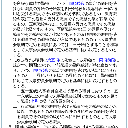
を良好な成績で勤務し、かつ、
同項後段
の規定の適用を受
けない職員の昇給の号給数を四号給
(教育職給料表
(一)
の適
用を受ける職員でその職務の級が四級であるもの、教育職
給料表
(二)
の適用を受ける職員でその職務の級が四級であ
るもの、医療職給料表
(二)
の適用を受ける職員でその職務
の級が七級であるもの、医療職給料表
(三)
の適用を受ける
職員でその職務の級が七級であるもの及び同表の適用を受
ける職員でその職務の級が六級であるもののうち人事委員
会規則で定める職員にあつては、三号給)
とすることを標準
として人事委員会規則で定める基準に従い決定するものと
する。
7
次に掲げる職員の
第五項
の規定による昇給は、
同項前段
に
規定する期間における当該職員の勤務成績が特に良好であ
り、かつ、
同項後段
の規定の適用を受けない場合に限り行
うものとし、昇給させる場合の昇給の号給数は、勤務成績
に応じて人事委員会規則で定める基準に従い決定するもの
とする。
一
五十五歳
(人事委員会規則で定める職員にあつては、五
十六歳以上の年齢で人事委員会規則で定めるもの)
を超え
る職員
(
次号
に掲げる職員を除く。)
二
行政職給料表の適用を受ける職員でその職務の級が八
級以上であるもの及び同表以外の各給料表の適用を受け
る職員でその職務の級がこれに相当するものとして人事
委員会規則で定める職員
8
職員の昇給は、その属する職務の級における最高の号給を