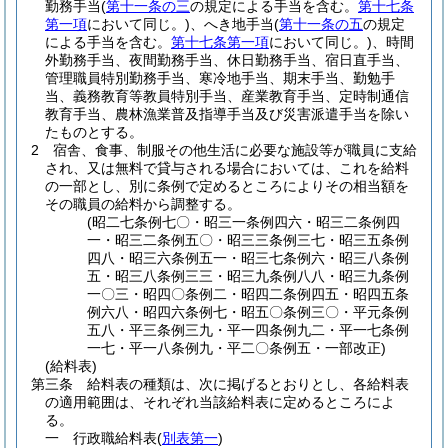
勤務手当
(
第十一条の三
の規定による手当を含む。
第十七条
第一項
において同じ。)
、へき地手当
(
第十一条の五
の規定
による手当を含む。
第十七条第一項
において同じ。)
、時間
外勤務手当、夜間勤務手当、休日勤務手当、宿日直手当、
管理職員特別勤務手当、寒冷地手当、期末手当、勤勉手
当、義務教育等教員特別手当、産業教育手当、定時制通信
教育手当、農林漁業普及指導手当及び災害派遣手当を除い
たものとする。
2
宿舎、食事、制服その他生活に必要な施設等が職員に支給
され、又は無料で貸与される場合においては、これを給料
の一部とし、別に条例で定めるところによりその相当額を
その職員の給料から調整する。
(昭二七条例七〇・昭三一条例四六・昭三二条例四
一・昭三二条例五〇・昭三三条例三七・昭三五条例
四八・昭三六条例五一・昭三七条例六・昭三八条例
五・昭三八条例三三・昭三九条例八八・昭三九条例
一〇三・昭四〇条例二・昭四二条例四五・昭四五条
例六八・昭四六条例七・昭五〇条例三〇・平元条例
五八・平三条例三九・平一四条例九二・平一七条例
一七・平一八条例九・平二〇条例五・一部改正)
(給料表)
第三条
給料表の種類は、次に掲げるとおりとし、各給料表
の適用範囲は、それぞれ当該給料表に定めるところによ
る。
一
行政職給料表
(
別表第一
)