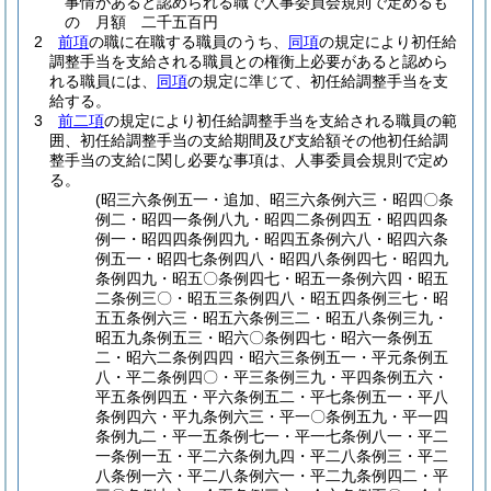
事情があると認められる職で人事委員会規則で定めるも
の 月額 二千五百円
2
前項
の職に在職する職員のうち、
同項
の規定により初任給
調整手当を支給される職員との権衡上必要があると認めら
れる職員には、
同項
の規定に準じて、初任給調整手当を支
給する。
3
前二項
の規定により初任給調整手当を支給される職員の範
囲、初任給調整手当の支給期間及び支給額その他初任給調
整手当の支給に関し必要な事項は、人事委員会規則で定め
る。
(昭三六条例五一・追加、昭三六条例六三・昭四〇条
例二・昭四一条例八九・昭四二条例四五・昭四四条
例一・昭四四条例四九・昭四五条例六八・昭四六条
例五一・昭四七条例四八・昭四八条例四七・昭四九
条例四九・昭五〇条例四七・昭五一条例六四・昭五
二条例三〇・昭五三条例四八・昭五四条例三七・昭
五五条例六三・昭五六条例三二・昭五八条例三九・
昭五九条例五三・昭六〇条例四七・昭六一条例五
二・昭六二条例四四・昭六三条例五一・平元条例五
八・平二条例四〇・平三条例三九・平四条例五六・
平五条例四五・平六条例五二・平七条例五一・平八
条例四六・平九条例六三・平一〇条例五九・平一四
条例九二・平一五条例七一・平一七条例八一・平二
一条例一五・平二六条例九四・平二八条例三・平二
八条例一六・平二八条例六一・平二九条例四二・平