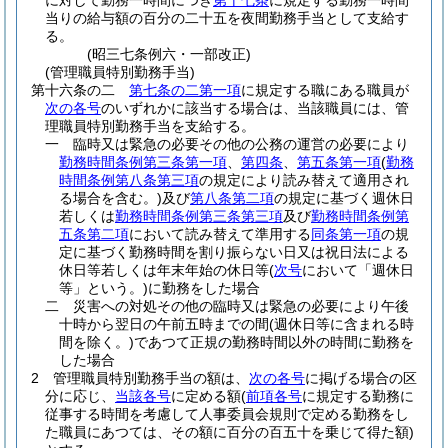
に対して勤務一時間につき
第十七条
に規定する勤務一時間
当りの給与額の百分の二十五を夜間勤務手当として支給す
る。
(昭三七条例六・一部改正)
(管理職員特別勤務手当)
第十六条の二
第七条の二第一項
に規定する職にある職員が
次の各号
のいずれかに該当する場合は、当該職員には、管
理職員特別勤務手当を支給する。
一
臨時又は緊急の必要その他の公務の運営の必要により
勤務時間条例第三条第一項
、
第四条
、
第五条第一項
(
勤務
時間条例第八条第三項
の規定により読み替えて適用され
る場合を含む。)
及び
第八条第二項
の規定に基づく週休日
若しくは
勤務時間条例第三条第三項
及び
勤務時間条例第
五条第二項
において読み替えて準用する
同条第一項
の規
定に基づく勤務時間を割り振らない日又は祝日法による
休日等若しくは年末年始の休日等
(
次号
において「週休日
等」という。)
に勤務をした場合
二
災害への対処その他の臨時又は緊急の必要により午後
十時から翌日の午前五時までの間
(週休日等に含まれる時
間を除く。)
であつて正規の勤務時間以外の時間に勤務を
した場合
2
管理職員特別勤務手当の額は、
次の各号
に掲げる場合の区
分に応じ、
当該各号
に定める額
(
前項各号
に規定する勤務に
従事する時間を考慮して人事委員会規則で定める勤務をし
た職員にあつては、その額に百分の百五十を乗じて得た額)