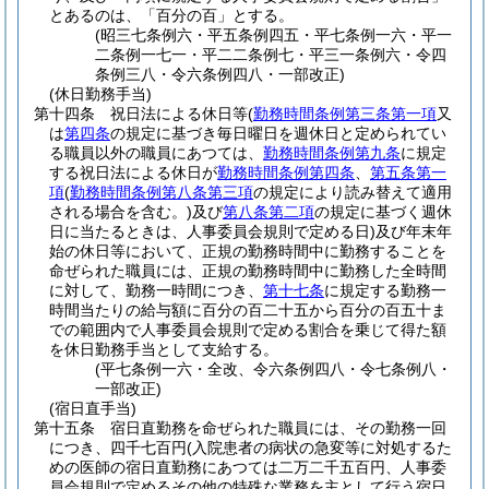
とあるのは、「百分の百」とする。
(昭三七条例六・平五条例四五・平七条例一六・平一
二条例一七一・平二二条例七・平三一条例六・令四
条例三八・令六条例四八・一部改正)
(休日勤務手当)
第十四条
祝日法による休日等
(
勤務時間条例第三条第一項
又
は
第四条
の規定に基づき毎日曜日を週休日と定められてい
る職員以外の職員にあつては、
勤務時間条例第九条
に規定
する祝日法による休日が
勤務時間条例第四条
、
第五条第一
項
(
勤務時間条例第八条第三項
の規定により読み替えて適用
される場合を含む。)
及び
第八条第二項
の規定に基づく週休
日に当たるときは、人事委員会規則で定める日)
及び年末年
始の休日等において、正規の勤務時間中に勤務することを
命ぜられた職員には、正規の勤務時間中に勤務した全時間
に対して、勤務一時間につき、
第十七条
に規定する勤務一
時間当たりの給与額に百分の百二十五から百分の百五十ま
での範囲内で人事委員会規則で定める割合を乗じて得た額
を休日勤務手当として支給する。
(平七条例一六・全改、令六条例四八・令七条例八・
一部改正)
(宿日直手当)
第十五条
宿日直勤務を命ぜられた職員には、その勤務一回
につき、四千七百円
(入院患者の病状の急変等に対処するた
めの医師の宿日直勤務にあつては二万二千五百円、人事委
員会規則で定めるその他の特殊な業務を主として行う宿日