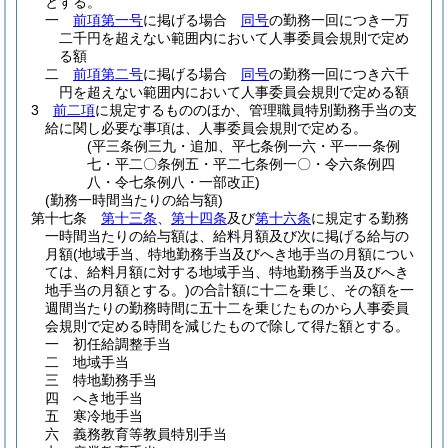
とする。
一
前項第一号
に掲げる場合
同号
の勤務一回につき一万
二千円を超えない範囲内において人事委員会規則で定め
る額
二
前項第二号
に掲げる場合
同号
の勤務一回につき六千
円を超えない範囲内において人事委員会規則で定める額
3
前二項
に規定するもののほか、管理職員特別勤務手当の支
給に関し必要な事項は、人事委員会規則で定める。
(平三条例三九・追加、平七条例一六・平一一条例
七・平二〇条例五・平二七条例一〇・令六条例四
八・令七条例八・一部改正)
(勤務一時間当たりの給与額)
第十七条
第十三条
、
第十四条
及び
第十六条
に規定する勤務
一時間当たりの給与額は、給料月額及び次に掲げる給与の
月額
(地域手当、特地勤務手当及びへき地手当の月額につい
ては、給料月額に対する地域手当、特地勤務手当及びへき
地手当の月額とする。)
の合計額に十二を乗じ、その額を一
週間当たりの勤務時間に五十二を乗じたものから人事委員
会規則で定める時間を減じたもので除して得た額とする。
一
初任給調整手当
二
地域手当
三
特地勤務手当
四
へき地手当
五
寒冷地手当
六
義務教育等教員特別手当