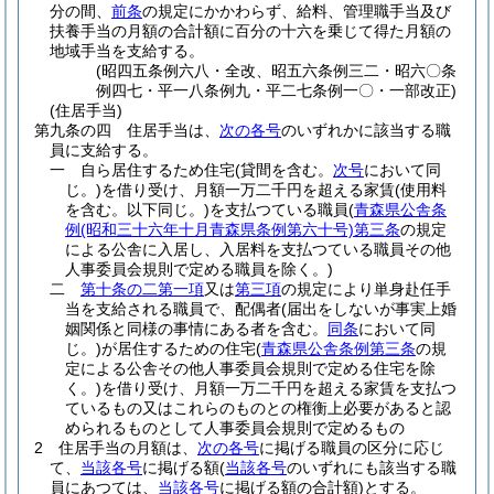
分の間、
前条
の規定にかかわらず、給料、管理職手当及び
扶養手当の月額の合計額に百分の十六を乗じて得た月額の
地域手当を支給する。
(昭四五条例六八・全改、昭五六条例三二・昭六〇条
例四七・平一八条例九・平二七条例一〇・一部改正)
(住居手当)
第九条の四
住居手当は、
次の各号
のいずれかに該当する職
員に支給する。
一
自ら居住するため住宅
(貸間を含む。
次号
において同
じ。)
を借り受け、月額一万二千円を超える家賃
(使用料
を含む。以下同じ。)
を支払つている職員
(
青森県公舎条
例
(昭和三十六年十月青森県条例第六十号)
第三条
の規定
による公舎に入居し、入居料を支払つている職員その他
人事委員会規則で定める職員を除く。)
二
第十条の二第一項
又は
第三項
の規定により単身赴任手
当を支給される職員で、配偶者
(届出をしないが事実上婚
姻関係と同様の事情にある者を含む。
同条
において同
じ。)
が居住するための住宅
(
青森県公舎条例第三条
の規
定による公舎その他人事委員会規則で定める住宅を除
く。)
を借り受け、月額一万二千円を超える家賃を支払つ
ているもの又はこれらのものとの権衡上必要があると認
められるものとして人事委員会規則で定めるもの
2
住居手当の月額は、
次の各号
に掲げる職員の区分に応じ
て、
当該各号
に掲げる額
(
当該各号
のいずれにも該当する職
員にあつては、
当該各号
に掲げる額の合計額)
とする。