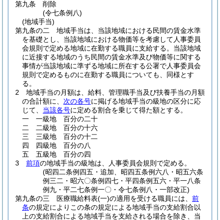
第九条
削除
(令七条例八)
(地域手当)
第九条の二
地域手当は、当該地域における民間の賃金水準
を基礎とし、当該地域における物価等を考慮して人事委員
会規則で定める地域に在勤する職員に支給する。
当該地域
に近接する地域のうち民間の賃金水準及び物価等に関する
事情が当該地域に準ずる地域に所在する公署で人事委員会
規則で定めるものに在勤する職員についても、同様とす
る。
2
地域手当の月額は、給料、管理職手当及び扶養手当の月額
の合計額に、
次の各号
に掲げる地域手当の級地の区分に応
じて、
当該各号
に定める割合を乗じて得た額とする。
一
一級地 百分の二十
二
二級地 百分の十六
三
三級地 百分の十二
四
四級地 百分の八
五
五級地 百分の四
3
前項
の地域手当の級地は、人事委員会規則で定める。
(昭四二条例四五・追加、昭四五条例六八・昭五六条
例三二・昭六〇条例四七・平四条例五六・平一八条
例九・平二七条例一〇・令七条例八・一部改正)
第九条の三
医療職給料表
(一)
の適用を受ける職員には、
前
条
の規定によりこの条の規定による地域手当の支給割合以
上の支給割合による地域手当を支給される場合を除き、当