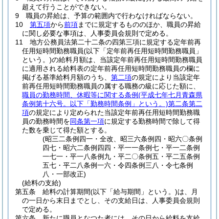
超えて行うことができない。
9
職員の昇給は、予算の範囲内で行わなければならない。
10
第五項
から
前項
までに規定するもののほか、職員の昇給
に関し必要な事項は、人事委員会規則で定める。
11
地方公務員法第二十二条の四第三項に規定する定年前再
任用短時間勤務職員
(以下「定年前再任用短時間勤務職員」
という。)
の給料月額は、当該定年前再任用短時間勤務職員
に適用される給料表の定年前再任用短時間勤務職員の欄に
掲げる基準給料月額のうち、
第二項
の規定により当該定年
前再任用短時間勤務職員の属する職務の級に応じた額に、
職員の勤務時間、休暇等に関する条例
(平成七年七月青森県
条例第十六号。以下「勤務時間条例」という。)
第二条第二
項
の規定により定められた当該定年前再任用短時間勤務職
員の勤務時間を
同条第一項
に規定する勤務時間で除して得
た数を乗じて得た額とする。
(昭三二条例四一・全改、昭三六条例四・昭六〇条例
四七・昭六二条例四四・平一一条例七・平一二条例
一七一・平一八条例九・平二〇条例五・平二五条例
五七・平二八条例一六・令四条例三八・令七条例
八・一部改正)
(給料の支給)
第五条
給料の計算期間
(以下「給与期間」という。)
は、月
の一日から末日までとし、その支給日は、人事委員会規則
で定める。
第六条
新たに職員となつた者には、その日から給料を支給