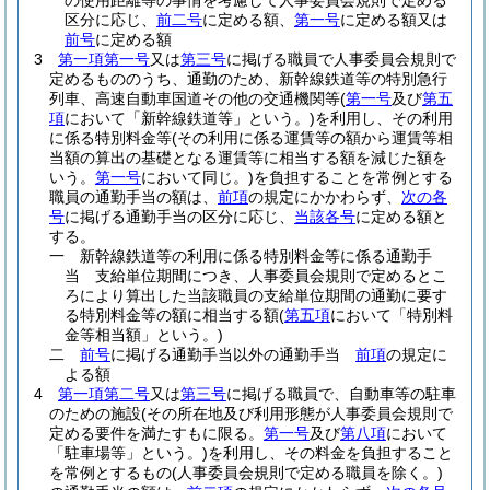
の使用距離等の事情を考慮して人事委員会規則で定める
区分に応じ、
前二号
に定める額、
第一号
に定める額又は
前号
に定める額
3
第一項第一号
又は
第三号
に掲げる職員で人事委員会規則で
定めるもののうち、通勤のため、新幹線鉄道等の特別急行
列車、高速自動車国道その他の交通機関等
(
第一号
及び
第五
項
において「新幹線鉄道等」という。)
を利用し、その利用
に係る特別料金等
(その利用に係る運賃等の額から運賃等相
当額の算出の基礎となる運賃等に相当する額を減じた額を
いう。
第一号
において同じ。)
を負担することを常例とする
職員の通勤手当の額は、
前項
の規定にかかわらず、
次の各
号
に掲げる通勤手当の区分に応じ、
当該各号
に定める額と
する。
一
新幹線鉄道等の利用に係る特別料金等に係る通勤手
当 支給単位期間につき、人事委員会規則で定めるとこ
ろにより算出した当該職員の支給単位期間の通勤に要す
る特別料金等の額に相当する額
(
第五項
において「特別料
金等相当額」という。)
二
前号
に掲げる通勤手当以外の通勤手当
前項
の規定に
よる額
4
第一項第二号
又は
第三号
に掲げる職員で、自動車等の駐車
のための施設
(その所在地及び利用形態が人事委員会規則で
定める要件を満たすもに限る。
第一号
及び
第八項
において
「駐車場等」という。)
を利用し、その料金を負担すること
を常例とするもの
(人事委員会規則で定める職員を除く。)