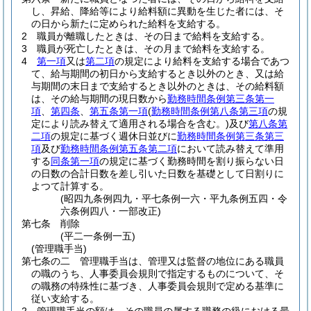
し、昇給、降給等により給料額に異動を生じた者には、そ
の日から新たに定められた給料を支給する。
2
職員が離職したときは、その日まで給料を支給する。
3
職員が死亡したときは、その月まで給料を支給する。
4
第一項
又は
第二項
の規定により給料を支給する場合であつ
て、給与期間の初日から支給するとき以外のとき、又は給
与期間の末日まで支給するとき以外のときは、その給料額
は、その給与期間の現日数から
勤務時間条例第三条第一
項
、
第四条
、
第五条第一項
(
勤務時間条例第八条第三項
の規
定により読み替えて適用される場合を含む。)
及び
第八条第
二項
の規定に基づく週休日並びに
勤務時間条例第三条第三
項
及び
勤務時間条例第五条第二項
において読み替えて準用
する
同条第一項
の規定に基づく勤務時間を割り振らない日
の日数の合計日数を差し引いた日数を基礎として日割りに
よつて計算する。
(昭四九条例四九・平七条例一六・平九条例五四・令
六条例四八・一部改正)
第七条
削除
(平二一条例一五)
(管理職手当)
第七条の二
管理職手当は、管理又は監督の地位にある職員
の職のうち、人事委員会規則で指定するものについて、そ
の職務の特殊性に基づき、人事委員会規則で定める基準に
従い支給する。