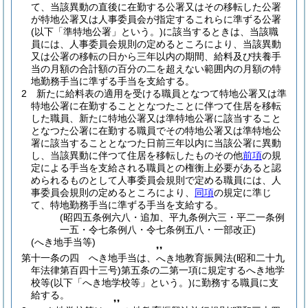
て、当該異動の直後に在勤する公署又はその移転した公署
が特地公署又は人事委員会が指定するこれらに準ずる公署
(以下「準特地公署」という。)
に該当するときは、当該職
員には、人事委員会規則の定めるところにより、当該異動
又は公署の移転の日から三年以内の期間、給料及び扶養手
当の月額の合計額の百分の二を超えない範囲内の月額の特
地勤務手当に準ずる手当を支給する。
2
新たに給料表の適用を受ける職員となつて特地公署又は準
特地公署に在勤することとなつたことに伴つて住居を移転
した職員、新たに特地公署又は準特地公署に該当すること
となつた公署に在勤する職員でその特地公署又は準特地公
署に該当することとなつた日前三年以内に当該公署に異動
し、当該異動に伴つて住居を移転したものその他
前項
の規
定による手当を支給される職員との権衡上必要があると認
められるものとして人事委員会規則で定める職員には、人
事委員会規則の定めるところにより、
同項
の規定に準じ
て、特地勤務手当に準ずる手当を支給する。
(昭四五条例六八・追加、平九条例六三・平二一条例
一五・令七条例八・令七条例五八・一部改正)
(へき地手当等)
❜❜
第十一条の四
へき地手当は、
地教育振興法
(昭和二十九
へき
年法律第百四十三号)
第五条の二第一項に規定するへき地学
校等
(以下「へき地学校等」という。)
に勤務する職員に支
給する。
❜❜