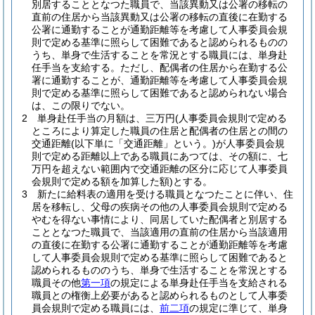
別居することとなつた職員で、当該異動又は公署の移転の
直前の住居から当該異動又は公署の移転の直後に在勤する
公署に通勤することが通勤距離等を考慮して人事委員会規
則で定める基準に照らして困難であると認められるものの
うち、単身で生活することを常況とする職員には、単身赴
任手当を支給する。
ただし、配偶者の住居から在勤する公
署に通勤することが、通勤距離等を考慮して人事委員会規
則で定める基準に照らして困難であると認められない場合
は、この限りでない。
2
単身赴任手当の月額は、三万円
(人事委員会規則で定める
ところにより算定した職員の住居と配偶者の住居との間の
交通距離
(以下単に「交通距離」という。)
が人事委員会規
則で定める距離以上である職員にあつては、その額に、七
万円を超えない範囲内で交通距離の区分に応じて人事委員
会規則で定める額を加算した額)
とする。
3
新たに給料表の適用を受ける職員となつたことに伴い、住
居を移転し、父母の疾病その他の人事委員会規則で定める
やむを得ない事情により、同居していた配偶者と別居する
こととなつた職員で、当該適用の直前の住居から当該適用
の直後に在勤する公署に通勤することが通勤距離等を考慮
して人事委員会規則で定める基準に照らして困難であると
認められるもののうち、単身で生活することを常況とする
職員その他
第一項
の規定による単身赴任手当を支給される
職員との権衡上必要があると認められるものとして人事委
員会規則で定める職員には、
前二項
の規定に準じて、単身