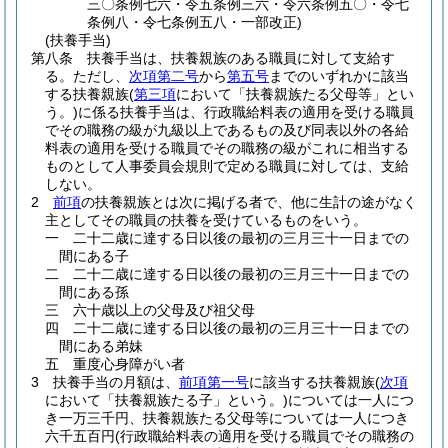
三〇条例七六・令五条例三六・令六条例五〇・令七
条例八・令七条例五八・一部改正)
(扶養手当)
第八条
扶養手当は、扶養親族のある職員に対して支給す
る。
ただし、
次項第二号
から
第五号
までのいずれかに該当
する扶養親族
(
第三項
において「扶養親族たる父母等」とい
う。)
に係る扶養手当は、行政職給料表の適用を受ける職員
でその職務の級が九級以上であるもの及び同表以外の各給
料表の適用を受ける職員でその職務の級がこれに相当する
ものとして人事委員会規則で定める職員に対しては、支給
しない。
2
前項
の扶養親族とは次に掲げる者で、他に生計の途がなく
主としてその職員の扶養を受けているものをいう。
一
二十二歳に達する日以後の最初の三月三十一日までの
間にある子
二
二十二歳に達する日以後の最初の三月三十一日までの
間にある孫
三
六十歳以上の父母及び祖父母
四
二十二歳に達する日以後の最初の三月三十一日までの
間にある弟妹
五
重度心身障がい者
3
扶養手当の月額は、
前項第一号
に該当する扶養親族
(
次項
において「扶養親族たる子」という。)
については一人につ
き一万三千円、扶養親族たる父母等については一人につき
六千五百円
(行政職給料表の適用を受ける職員でその職務の