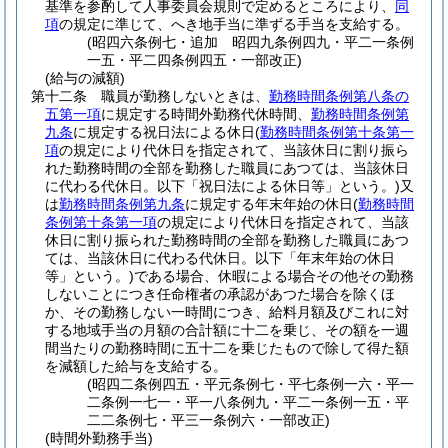
基準を参酌して人事委員会規則で定めるところにより、
同
項
の規定に準じて、へき地手当に準ずる手当を支給する。
(昭四六条例七・追加 昭四九条例四九・平二一条例
一五・平二四条例四五・一部改正)
(給与の減額)
第十二条
職員が勤務しないときは、
勤務時間条例第八条の
五第一項
に規定する時間外勤務代休時間、
勤務時間条例第
九条
に規定する祝日法による休日
(
勤務時間条例第十条第一
項
の規定により代休日を指定されて、当該休日に割り振ら
れた勤務時間の全部を勤務した職員にあつては、当該休日
に代わる代休日。以下「祝日法による休日等」という。)
又
は
勤務時間条例第九条
に規定する年末年始の休日
(
勤務時間
条例第十条第一項
の規定により代休日を指定されて、当該
休日に割り振られた勤務時間の全部を勤務した職員にあつ
ては、当該休日に代わる代休日。以下「年末年始の休日
等」という。)
である場合、休暇による場合その他その勤務
しないことにつき任命権者の承認があつた場合を除くほ
か、その勤務しない一時間につき、給料月額及びこれに対
する地域手当の月額の合計額に十二を乗じ、その額を一週
間当たりの勤務時間に五十二を乗じたもので除して得た額
を減額した給与を支給する。
(昭四二条例四五・平元条例七・平七条例一六・平一
二条例一七一・平一八条例九・平二一条例一五・平
二二条例七・平三一条例六・一部改正)
(時間外勤務手当)