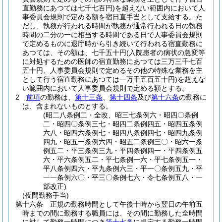
直勤務にあつては七千七百円)
を超えない範囲内において人
事委員会規則で定める額を宿日直手当として支給する。
た
だし、執務が行われる時間が執務が通常行われる日の執務
時間の二分の一に相当する時間である日で人事委員会規則
で定めるものに退庁時から引き続いて行われる宿直勤務に
あつては、その額は、七千五十円
(入院患者の病状の急変等
に対処するための医師の宿直勤務にあつては三万三千七百
五十円、人事委員会規則で定めるその他の特殊な業務を主
として行う宿直勤務にあつては一万千五百五十円)
を超えな
い範囲内において人事委員会規則で定める額とする。
2
前項
の勤務は、
第十三条
、
第十四条
及び
第十六条
の勤務に
は、含まれないものとする。
(昭二八条例二・全改、昭三七条例六・昭四〇条例
二・昭四〇条例三七・昭四二条例四五・昭四五条例
六八・昭四六条例七・昭四八条例四七・昭四九条例
四九・昭五一条例六四・昭五二条例三〇・昭六一条
例五二・平三条例三九・平四条例四一・平四条例五
六・平六条例五二・平七条例一六・平七条例五一・
平八条例四六・平九条例六三・平一〇条例五九・平
一一条例六〇・平三〇条例七六・令七条例五八・一
部改正)
(夜間勤務手当)
第十六条
正規の勤務時間として午後十時から翌日の午前五
時までの間に勤務する職員には、その間に勤務した全時間