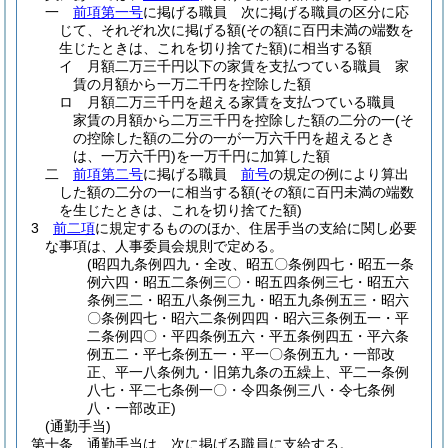
一
前項第一号
に掲げる職員 次に掲げる職員の区分に応
じて、それぞれ次に掲げる額
(その額に百円未満の端数を
生じたときは、これを切り捨てた額)
に相当する額
イ
月額二万三千円以下の家賃を支払つている職員 家
賃の月額から一万二千円を控除した額
ロ
月額二万三千円を超える家賃を支払つている職員
家賃の月額から二万三千円を控除した額の二分の一
(そ
の控除した額の二分の一が一万六千円を超えるとき
は、一万六千円)
を一万千円に加算した額
二
前項第二号
に掲げる職員
前号
の規定の例により算出
した額の二分の一に相当する額
(その額に百円未満の端数
を生じたときは、これを切り捨てた額)
3
前二項
に規定するもののほか、住居手当の支給に関し必要
な事項は、人事委員会規則で定める。
(昭四九条例四九・全改、昭五〇条例四七・昭五一条
例六四・昭五二条例三〇・昭五四条例三七・昭五六
条例三二・昭五八条例三九・昭五九条例五三・昭六
〇条例四七・昭六二条例四四・昭六三条例五一・平
二条例四〇・平四条例五六・平五条例四五・平六条
例五二・平七条例五一・平一〇条例五九・一部改
正、平一八条例九・旧第九条の五繰上、平二一条例
八七・平二七条例一〇・令四条例三八・令七条例
八・一部改正)
(通勤手当)
第十条
通勤手当は、次に掲げる職員に支給する。