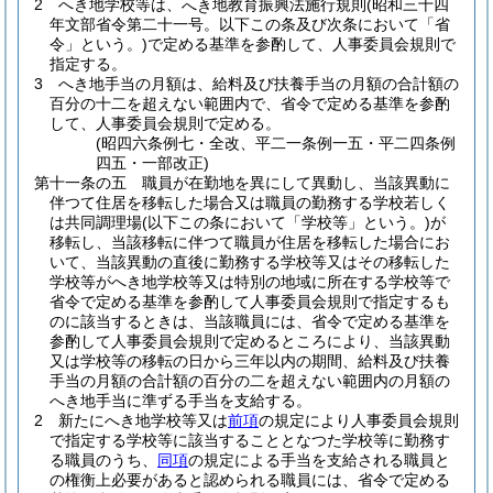
2
へき地学校等は、
地教育振興法施行規則
(昭和三十四
へき
年文部省令第二十一号。以下この条及び次条において「省
令」という。)
で定める基準を参酌して、人事委員会規則で
指定する。
3
へき地手当の月額は、給料及び扶養手当の月額の合計額の
百分の十二を超えない範囲内で、省令で定める基準を参酌
して、人事委員会規則で定める。
(昭四六条例七・全改、平二一条例一五・平二四条例
四五・一部改正)
第十一条の五
職員が在勤地を異にして異動し、当該異動に
伴つて住居を移転した場合又は職員の勤務する学校若しく
は共同調理場
(以下この条において「学校等」という。)
が
移転し、当該移転に伴つて職員が住居を移転した場合にお
いて、当該異動の直後に勤務する学校等又はその移転した
学校等がへき地学校等又は特別の地域に所在する学校等で
省令で定める基準を参酌して人事委員会規則で指定するも
のに該当するときは、当該職員には、省令で定める基準を
参酌して人事委員会規則で定めるところにより、当該異動
又は学校等の移転の日から三年以内の期間、給料及び扶養
手当の月額の合計額の百分の二を超えない範囲内の月額の
へき地手当に準ずる手当を支給する。
2
新たにへき地学校等又は
前項
の規定により人事委員会規則
で指定する学校等に該当することとなつた学校等に勤務す
る職員のうち、
同項
の規定による手当を支給される職員と
の権衡上必要があると認められる職員には、省令で定める