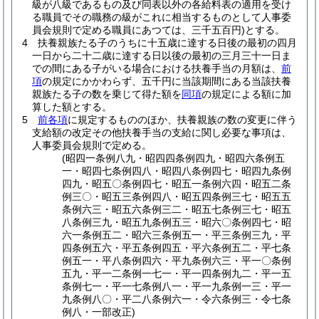
級が八級であるもの及び同表以外の各給料表の適用を受け
る職員でその職務の級がこれに相当するものとして人事委
員会規則で定める職員にあつては、三千五百円)
とする。
4
扶養親族たる子のうちに十五歳に達する日後の最初の四月
一日から二十二歳に達する日以後の最初の三月三十一日ま
での間にある子がいる場合における扶養手当の月額は、
前
項
の規定にかかわらず、五千円に当該期間にある当該扶養
親族たる子の数を乗じて得た額を
同項
の規定による額に加
算した額とする。
5
前各項
に規定するもののほか、扶養親族の数の変更に伴う
支給額の改定その他扶養手当の支給に関し必要な事項は、
人事委員会規則で定める。
(昭四一条例八九・昭四四条例四九・昭四六条例五
一・昭四七条例四八・昭四八条例四七・昭四九条例
四九・昭五〇条例四七・昭五一条例六四・昭五二条
例三〇・昭五三条例四八・昭五四条例三七・昭五五
条例六三・昭五六条例三二・昭五七条例三七・昭五
八条例三九・昭五九条例五三・昭六〇条例四七・昭
六一条例五二・昭六三条例五一・平三条例三九・平
四条例五六・平五条例四五・平六条例五二・平七条
例五一・平八条例四六・平九条例六三・平一〇条例
五九・平一二条例一七一・平一四条例九二・平一五
条例七一・平一七条例八一・平一九条例一三・平一
九条例八〇・平二八条例六一・令六条例三・令七条
例八・一部改正)