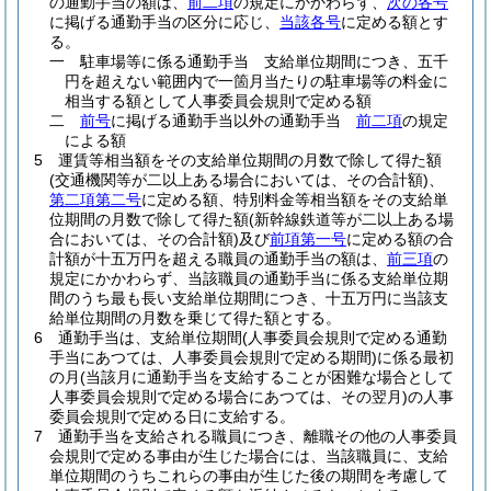
の通勤手当の額は、
前二項
の規定にかかわらず、
次の各号
に掲げる通勤手当の区分に応じ、
当該各号
に定める額とす
る。
一
駐車場等に係る通勤手当 支給単位期間につき、五千
円を超えない範囲内で一箇月当たりの駐車場等の料金に
相当する額として人事委員会規則で定める額
二
前号
に掲げる通勤手当以外の通勤手当
前二項
の規定
による額
5
運賃等相当額をその支給単位期間の月数で除して得た額
(交通機関等が二以上ある場合においては、その合計額)
、
第二項第二号
に定める額、特別料金等相当額をその支給単
位期間の月数で除して得た額
(新幹線鉄道等が二以上ある場
合においては、その合計額)
及び
前項第一号
に定める額の合
計額が十五万円を超える職員の通勤手当の額は、
前三項
の
規定にかかわらず、当該職員の通勤手当に係る支給単位期
間のうち最も長い支給単位期間につき、十五万円に当該支
給単位期間の月数を乗じて得た額とする。
6
通勤手当は、支給単位期間
(人事委員会規則で定める通勤
手当にあつては、人事委員会規則で定める期間)
に係る最初
の月
(当該月に通勤手当を支給することが困難な場合として
人事委員会規則で定める場合にあつては、その翌月)
の人事
委員会規則で定める日に支給する。
7
通勤手当を支給される職員につき、離職その他の人事委員
会規則で定める事由が生じた場合には、当該職員に、支給
単位期間のうちこれらの事由が生じた後の期間を考慮して