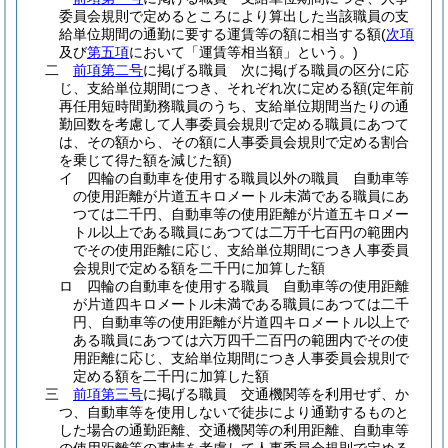
委員会規則で定めるところにより算出した当該職員の支
給単位期間の通勤に要する運賃等の額に相当する額
(
次項
及び
第五項
において「運賃等相当額」という。)
二
前項第二号
に掲げる職員 次に掲げる職員の区分に応
じ、支給単位期間につき、それぞれ次に定める額
(定年前
再任用短時間勤務職員のうち、支給単位期間当たりの通
勤回数を考慮して人事委員会規則で定める職員にあつて
は、その額から、その額に人事委員会規則で定める割合
を乗じて得た額を減じた額)
イ
四輪の自動車を使用する職員以外の職員 自動車等
の使用距離が片道五キロメートル未満である職員にあ
つては二千円、自動車等の使用距離が片道五キロメー
トル以上である職員にあつては二万千七百円の範囲内
でその使用距離に応じ、支給単位期間につき人事委員
会規則で定める額を二千円に加算した額
ロ
四輪の自動車を使用する職員 自動車等の使用距離
が片道四キロメートル未満である職員にあつては二千
円、自動車等の使用距離が片道四キロメートル以上で
ある職員にあつては六万四千二百円の範囲内でその使
用距離に応じ、支給単位期間につき人事委員会規則で
定める額を二千円に加算した額
三
前項第三号
に掲げる職員 交通機関等を利用せず、か
つ、自動車等を使用しないで徒歩により通勤するものと
した場合の通勤距離、交通機関等の利用距離、自動車等