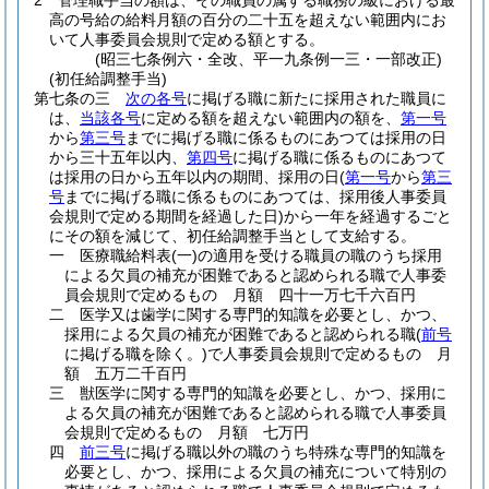
2
管理職手当の額は、その職員の属する職務の級における最
高の号給の給料月額の百分の二十五を超えない範囲内にお
いて人事委員会規則で定める額とする。
(昭三七条例六・全改、平一九条例一三・一部改正)
(初任給調整手当)
第七条の三
次の各号
に掲げる職に新たに採用された職員に
は、
当該各号
に定める額を超えない範囲内の額を、
第一号
から
第三号
までに掲げる職に係るものにあつては採用の日
から三十五年以内、
第四号
に掲げる職に係るものにあつて
は採用の日から五年以内の期間、採用の日
(
第一号
から
第三
号
までに掲げる職に係るものにあつては、採用後人事委員
会規則で定める期間を経過した日)
から一年を経過するごと
にその額を減じて、初任給調整手当として支給する。
一
医療職給料表
(一)
の適用を受ける職員の職のうち採用
による欠員の補充が困難であると認められる職で人事委
員会規則で定めるもの 月額 四十一万七千六百円
二
医学又は歯学に関する専門的知識を必要とし、かつ、
採用による欠員の補充が困難であると認められる職
(
前号
に掲げる職を除く。)
で人事委員会規則で定めるもの 月
額 五万二千百円
三
獣医学に関する専門的知識を必要とし、かつ、採用に
よる欠員の補充が困難であると認められる職で人事委員
会規則で定めるもの 月額 七万円
四
前三号
に掲げる職以外の職のうち特殊な専門的知識を
必要とし、かつ、採用による欠員の補充について特別の