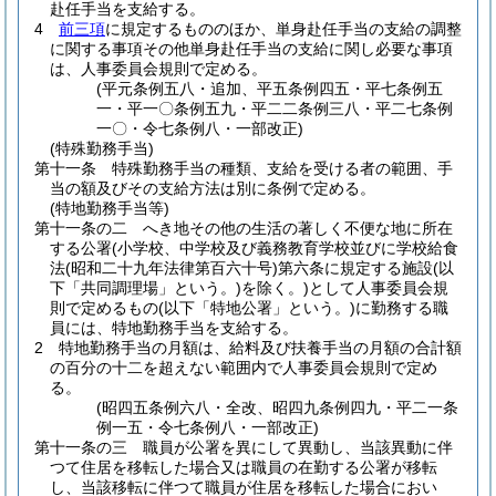
赴任手当を支給する。
4
前三項
に規定するもののほか、単身赴任手当の支給の調整
に関する事項その他単身赴任手当の支給に関し必要な事項
は、人事委員会規則で定める。
(平元条例五八・追加、平五条例四五・平七条例五
一・平一〇条例五九・平二二条例三八・平二七条例
一〇・令七条例八・一部改正)
(特殊勤務手当)
第十一条
特殊勤務手当の種類、支給を受ける者の範囲、手
当の額及びその支給方法は別に条例で定める。
(特地勤務手当等)
第十一条の二
へき地その他の生活の著しく不便な地に所在
する公署
(小学校、中学校及び義務教育学校並びに学校給食
法
(昭和二十九年法律第百六十号)
第六条に規定する施設
(以
下「共同調理場」という。)
を除く。)
として人事委員会規
則で定めるもの
(以下「特地公署」という。)
に勤務する職
員には、特地勤務手当を支給する。
2
特地勤務手当の月額は、給料及び扶養手当の月額の合計額
の百分の十二を超えない範囲内で人事委員会規則で定め
る。
(昭四五条例六八・全改、昭四九条例四九・平二一条
例一五・令七条例八・一部改正)
第十一条の三
職員が公署を異にして異動し、当該異動に伴
つて住居を移転した場合又は職員の在勤する公署が移転
し、当該移転に伴つて職員が住居を移転した場合におい