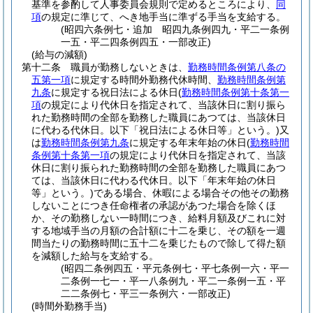
基準を参酌して人事委員会規則で定めるところにより、
同
項
の規定に準じて、へき地手当に準ずる手当を支給する。
(昭四六条例七・追加 昭四九条例四九・平二一条例
一五・平二四条例四五・一部改正)
(給与の減額)
第十二条
職員が勤務しないときは、
勤務時間条例第八条の
五第一項
に規定する時間外勤務代休時間、
勤務時間条例第
九条
に規定する祝日法による休日
(
勤務時間条例第十条第一
項
の規定により代休日を指定されて、当該休日に割り振ら
れた勤務時間の全部を勤務した職員にあつては、当該休日
に代わる代休日。以下「祝日法による休日等」という。)
又
は
勤務時間条例第九条
に規定する年末年始の休日
(
勤務時間
条例第十条第一項
の規定により代休日を指定されて、当該
休日に割り振られた勤務時間の全部を勤務した職員にあつ
ては、当該休日に代わる代休日。以下「年末年始の休日
等」という。)
である場合、休暇による場合その他その勤務
しないことにつき任命権者の承認があつた場合を除くほ
か、その勤務しない一時間につき、給料月額及びこれに対
する地域手当の月額の合計額に十二を乗じ、その額を一週
間当たりの勤務時間に五十二を乗じたもので除して得た額
を減額した給与を支給する。
(昭四二条例四五・平元条例七・平七条例一六・平一
二条例一七一・平一八条例九・平二一条例一五・平
二二条例七・平三一条例六・一部改正)
(時間外勤務手当)