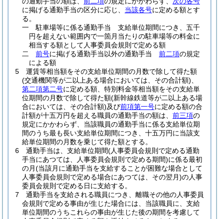
の通勤手当の額は、
前二項
の規定にかかわらず、
次の各号
に掲げる通勤手当の区分に応じ、
当該各号
に定める額とす
る。
一
駐車場等に係る通勤手当 支給単位期間につき、五千
円を超えない範囲内で一箇月当たりの駐車場等の料金に
相当する額として人事委員会規則で定める額
二
前号
に掲げる通勤手当以外の通勤手当
前二項
の規定
による額
5
運賃等相当額をその支給単位期間の月数で除して得た額
(交通機関等が二以上ある場合においては、その合計額)
、
第二項第二号
に定める額、特別料金等相当額をその支給単
位期間の月数で除して得た額
(新幹線鉄道等が二以上ある場
合においては、その合計額)
及び
前項第一号
に定める額の合
計額が十五万円を超える職員の通勤手当の額は、
前三項
の
規定にかかわらず、当該職員の通勤手当に係る支給単位期
間のうち最も長い支給単位期間につき、十五万円に当該支
給単位期間の月数を乗じて得た額とする。
6
通勤手当は、支給単位期間
(人事委員会規則で定める通勤
手当にあつては、人事委員会規則で定める期間)
に係る最初
の月
(当該月に通勤手当を支給することが困難な場合として
人事委員会規則で定める場合にあつては、その翌月)
の人事
委員会規則で定める日に支給する。
7
通勤手当を支給される職員につき、離職その他の人事委員
会規則で定める事由が生じた場合には、当該職員に、支給
単位期間のうちこれらの事由が生じた後の期間を考慮して