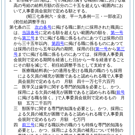
2
管理職手当の額は、その職員の属する職務の級における最
高の号給の給料月額の百分の二十五を超えない範囲内にお
いて人事委員会規則で定める額とする。
(昭三七条例六・全改、平一九条例一三・一部改正)
(初任給調整手当)
第七条の三
次の各号
に掲げる職に新たに採用された職員に
は、
当該各号
に定める額を超えない範囲内の額を、
第一号
から
第三号
までに掲げる職に係るものにあつては採用の日
から三十五年以内、
第四号
に掲げる職に係るものにあつて
は採用の日から五年以内の期間、採用の日
(
第一号
から
第三
号
までに掲げる職に係るものにあつては、採用後人事委員
会規則で定める期間を経過した日)
から一年を経過するごと
にその額を減じて、初任給調整手当として支給する。
一
医療職給料表
(一)
の適用を受ける職員の職のうち採用
による欠員の補充が困難であると認められる職で人事委
員会規則で定めるもの 月額 四十一万七千六百円
二
医学又は歯学に関する専門的知識を必要とし、かつ、
採用による欠員の補充が困難であると認められる職
(
前号
に掲げる職を除く。)
で人事委員会規則で定めるもの 月
額 五万二千百円
三
獣医学に関する専門的知識を必要とし、かつ、採用に
よる欠員の補充が困難であると認められる職で人事委員
会規則で定めるもの 月額 七万円
四
前三号
に掲げる職以外の職のうち特殊な専門的知識を
必要とし、かつ、採用による欠員の補充について特別の