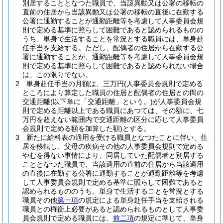
別居することとなつた職員で、当該異動又は公署の移転の
直前の住居から当該異動又は公署の移転の直後に在勤する
公署に通勤することが通勤距離等を考慮して人事委員会規
則で定める基準に照らして困難であると認められるものの
うち、単身で生活することを常況とする職員には、単身赴
任手当を支給する。
ただし、配偶者の住居から在勤する公
署に通勤することが、通勤距離等を考慮して人事委員会規
則で定める基準に照らして困難であると認められない場合
は、この限りでない。
2
単身赴任手当の月額は、三万円
(人事委員会規則で定める
ところにより算定した職員の住居と配偶者の住居との間の
交通距離
(以下単に「交通距離」という。)
が人事委員会規
則で定める距離以上である職員にあつては、その額に、七
万円を超えない範囲内で交通距離の区分に応じて人事委員
会規則で定める額を加算した額)
とする。
3
新たに給料表の適用を受ける職員となつたことに伴い、住
居を移転し、父母の疾病その他の人事委員会規則で定める
やむを得ない事情により、同居していた配偶者と別居する
こととなつた職員で、当該適用の直前の住居から当該適用
の直後に在勤する公署に通勤することが通勤距離等を考慮
して人事委員会規則で定める基準に照らして困難であると
認められるもののうち、単身で生活することを常況とする
職員その他
第一項
の規定による単身赴任手当を支給される
職員との権衡上必要があると認められるものとして人事委
員会規則で定める職員には、
前二項
の規定に準じて、単身