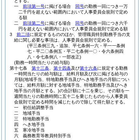
とする。
一
前項第一号
に掲げる場合
同号
の勤務一回につき一万
二千円を超えない範囲内において人事委員会規則で定め
る額
二
前項第二号
に掲げる場合
同号
の勤務一回につき六千
円を超えない範囲内において人事委員会規則で定める額
3
前二項
に規定するもののほか、管理職員特別勤務手当の支
給に関し必要な事項は、人事委員会規則で定める。
(平三条例三九・追加、平七条例一六・平一一条例
七・平二〇条例五・平二七条例一〇・令六条例四
八・令七条例八・一部改正)
(勤務一時間当たりの給与額)
第十七条
第十三条
、
第十四条
及び
第十六条
に規定する勤務
一時間当たりの給与額は、給料月額及び次に掲げる給与の
月額
(地域手当、特地勤務手当及びへき地手当の月額につい
ては、給料月額に対する地域手当、特地勤務手当及びへき
地手当の月額とする。)
の合計額に十二を乗じ、その額を一
週間当たりの勤務時間に五十二を乗じたものから人事委員
会規則で定める時間を減じたもので除して得た額とする。
一
初任給調整手当
二
地域手当
三
特地勤務手当
四
へき地手当
五
寒冷地手当
六
義務教育等教員特別手当