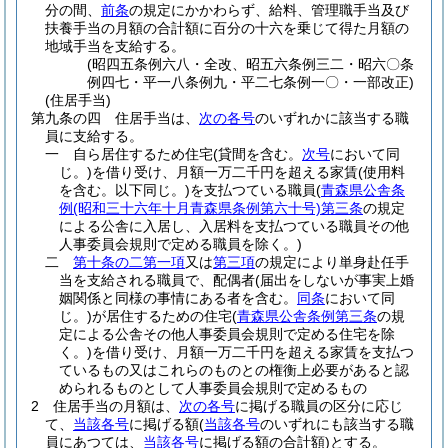
分の間、
前条
の規定にかかわらず、給料、管理職手当及び
扶養手当の月額の合計額に百分の十六を乗じて得た月額の
地域手当を支給する。
(昭四五条例六八・全改、昭五六条例三二・昭六〇条
例四七・平一八条例九・平二七条例一〇・一部改正)
(住居手当)
第九条の四
住居手当は、
次の各号
のいずれかに該当する職
員に支給する。
一
自ら居住するため住宅
(貸間を含む。
次号
において同
じ。)
を借り受け、月額一万二千円を超える家賃
(使用料
を含む。以下同じ。)
を支払つている職員
(
青森県公舎条
例
(昭和三十六年十月青森県条例第六十号)
第三条
の規定
による公舎に入居し、入居料を支払つている職員その他
人事委員会規則で定める職員を除く。)
二
第十条の二第一項
又は
第三項
の規定により単身赴任手
当を支給される職員で、配偶者
(届出をしないが事実上婚
姻関係と同様の事情にある者を含む。
同条
において同
じ。)
が居住するための住宅
(
青森県公舎条例第三条
の規
定による公舎その他人事委員会規則で定める住宅を除
く。)
を借り受け、月額一万二千円を超える家賃を支払つ
ているもの又はこれらのものとの権衡上必要があると認
められるものとして人事委員会規則で定めるもの
2
住居手当の月額は、
次の各号
に掲げる職員の区分に応じ
て、
当該各号
に掲げる額
(
当該各号
のいずれにも該当する職
員にあつては、
当該各号
に掲げる額の合計額)
とする。