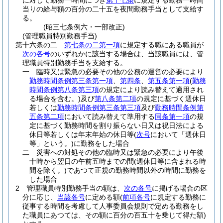
に対して勤務一時間につき
第十七条
に規定する勤務一時間
当りの給与額の百分の二十五を夜間勤務手当として支給す
る。
(昭三七条例六・一部改正)
(管理職員特別勤務手当)
第十六条の二
第七条の二第一項
に規定する職にある職員が
次の各号
のいずれかに該当する場合は、当該職員には、管
理職員特別勤務手当を支給する。
一
臨時又は緊急の必要その他の公務の運営の必要により
勤務時間条例第三条第一項
、
第四条
、
第五条第一項
(
勤務
時間条例第八条第三項
の規定により読み替えて適用され
る場合を含む。)
及び
第八条第二項
の規定に基づく週休日
若しくは
勤務時間条例第三条第三項
及び
勤務時間条例第
五条第二項
において読み替えて準用する
同条第一項
の規
定に基づく勤務時間を割り振らない日又は祝日法による
休日等若しくは年末年始の休日等
(
次号
において「週休日
等」という。)
に勤務をした場合
二
災害への対処その他の臨時又は緊急の必要により午後
十時から翌日の午前五時までの間
(週休日等に含まれる時
間を除く。)
であつて正規の勤務時間以外の時間に勤務を
した場合
2
管理職員特別勤務手当の額は、
次の各号
に掲げる場合の区
分に応じ、
当該各号
に定める額
(
前項各号
に規定する勤務に
従事する時間を考慮して人事委員会規則で定める勤務をし
た職員にあつては、その額に百分の百五十を乗じて得た額)