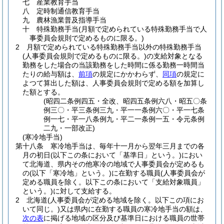
七
産業教育手当
八
定時制通信教育手当
九
農林漁業普及指導手当
十
特殊勤務手当
(月額で定められている特殊勤務手当で人
事委員会規則で定めるものに限る。)
2
月額で定められている特殊勤務手当以外の特殊勤務手当
(人事委員会規則で定めるものに限る。)
の支給対象となる
勤務をした場合の当該勤務をした時間に係る勤務一時間当
たりの給与額は、
前項
の規定にかかわらず、
同項
の規定に
よつて算出した額は、人事委員会規則で定める額を加算し
た額とする。
(昭四二条例四五・全改、昭四五条例六八・昭五〇条
例三〇・平三条例三九・平一一条例六〇・平一七条
例一七・平一八条例九・平二一条例一五・令元条例
二九・一部改正)
(寒冷地手当)
第十八条
寒冷地手当は、毎年十一月から翌年三月までの各
月の初日
(以下この条において「基準日」という。)
におい
て北海道、県内その他寒冷の地域で人事委員会が定めるも
の
(以下「寒冷地」という。)
に在勤する職員
(人事委員会が
定める職員を除く。以下この条において「支給対象職員」
という。)
に対して支給する。
2
北海道
(人事委員会が定める地域を除く。以下この項にお
いて同じ。)
又は県内に在勤する職員の寒冷地手当の額は、
次の表
に掲げる地域の区分及び基準日における職員の世帯