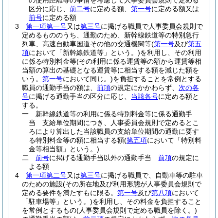
の使用距離等の事情を考慮して人事委員会規則で定める
区分に応じ、
前二号
に定める額、
第一号
に定める額又は
前号
に定める額
3
第一項第一号
又は
第三号
に掲げる職員で人事委員会規則で
定めるもののうち、通勤のため、新幹線鉄道等の特別急行
列車、高速自動車国道その他の交通機関等
(
第一号
及び
第五
項
において「新幹線鉄道等」という。)
を利用し、その利用
に係る特別料金等
(その利用に係る運賃等の額から運賃等相
当額の算出の基礎となる運賃等に相当する額を減じた額を
いう。
第一号
において同じ。)
を負担することを常例とする
職員の通勤手当の額は、
前項
の規定にかかわらず、
次の各
号
に掲げる通勤手当の区分に応じ、
当該各号
に定める額と
する。
一
新幹線鉄道等の利用に係る特別料金等に係る通勤手
当 支給単位期間につき、人事委員会規則で定めるとこ
ろにより算出した当該職員の支給単位期間の通勤に要す
る特別料金等の額に相当する額
(
第五項
において「特別料
金等相当額」という。)
二
前号
に掲げる通勤手当以外の通勤手当
前項
の規定に
よる額
4
第一項第二号
又は
第三号
に掲げる職員で、自動車等の駐車
のための施設
(その所在地及び利用形態が人事委員会規則で
定める要件を満たすもに限る。
第一号
及び
第八項
において
「駐車場等」という。)
を利用し、その料金を負担すること
を常例とするもの
(人事委員会規則で定める職員を除く。)