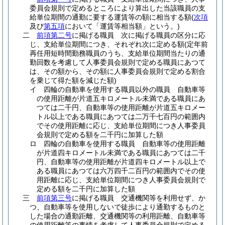
委員会規則で定めるところにより算出した当該職員の支
給単位期間の通勤に要する運賃等の額に相当する額
(
次項
及び
第五項
において「運賃等相当額」という。)
二
前項第二号
に掲げる職員 次に掲げる職員の区分に応
じ、支給単位期間につき、それぞれ次に定める額
(定年前
再任用短時間勤務職員のうち、支給単位期間当たりの通
勤回数を考慮して人事委員会規則で定める職員にあつて
は、その額から、その額に人事委員会規則で定める割合
を乗じて得た額を減じた額)
イ
四輪の自動車を使用する職員以外の職員 自動車等
の使用距離が片道五キロメートル未満である職員にあ
つては二千円、自動車等の使用距離が片道五キロメー
トル以上である職員にあつては二万千七百円の範囲内
でその使用距離に応じ、支給単位期間につき人事委員
会規則で定める額を二千円に加算した額
ロ
四輪の自動車を使用する職員 自動車等の使用距離
が片道四キロメートル未満である職員にあつては二千
円、自動車等の使用距離が片道四キロメートル以上で
ある職員にあつては六万四千二百円の範囲内でその使
用距離に応じ、支給単位期間につき人事委員会規則で
定める額を二千円に加算した額
三
前項第三号
に掲げる職員 交通機関等を利用せず、か
つ、自動車等を使用しないで徒歩により通勤するものと
した場合の通勤距離、交通機関等の利用距離、自動車等