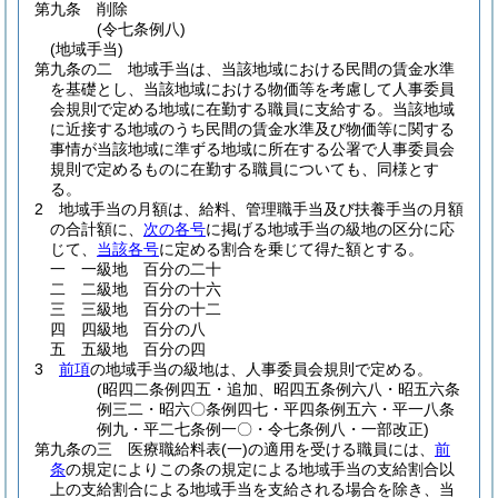
第九条
削除
(令七条例八)
(地域手当)
第九条の二
地域手当は、当該地域における民間の賃金水準
を基礎とし、当該地域における物価等を考慮して人事委員
会規則で定める地域に在勤する職員に支給する。
当該地域
に近接する地域のうち民間の賃金水準及び物価等に関する
事情が当該地域に準ずる地域に所在する公署で人事委員会
規則で定めるものに在勤する職員についても、同様とす
る。
2
地域手当の月額は、給料、管理職手当及び扶養手当の月額
の合計額に、
次の各号
に掲げる地域手当の級地の区分に応
じて、
当該各号
に定める割合を乗じて得た額とする。
一
一級地 百分の二十
二
二級地 百分の十六
三
三級地 百分の十二
四
四級地 百分の八
五
五級地 百分の四
3
前項
の地域手当の級地は、人事委員会規則で定める。
(昭四二条例四五・追加、昭四五条例六八・昭五六条
例三二・昭六〇条例四七・平四条例五六・平一八条
例九・平二七条例一〇・令七条例八・一部改正)
第九条の三
医療職給料表
(一)
の適用を受ける職員には、
前
条
の規定によりこの条の規定による地域手当の支給割合以
上の支給割合による地域手当を支給される場合を除き、当