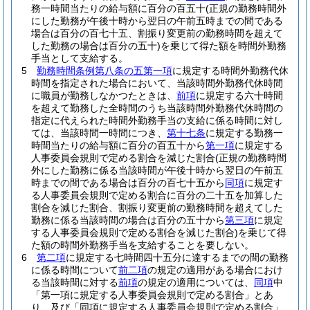
務一時間当たりの給与額に百分の百五十
(正規の勤務時間外
にした勤務が午後十時から翌日の午前五時までの間である
場合は百分の百七十五、割振り変更前の勤務時間を超えて
した勤務の場合は百分の五十)
を乗じて得た額を時間外勤務
手当として支給する。
5
勤務時間条例第八条の五第一項
に規定する時間外勤務代休
時間を指定された場合において、当該時間外勤務代休時間
に職員が勤務しなかつたときは、
前項
に規定する六十時間
を超えて勤務した全時間のうち当該時間外勤務代休時間の
指定に代えられた時間外勤務手当の支給に係る時間に対し
ては、当該時間一時間につき、
第十七条
に規定する勤務一
時間当たりの給与額に百分の百五十から
第一項
に規定する
人事委員会規則で定める割合を減じた割合
(正規の勤務時間
外にした勤務に係る当該時間が午後十時から翌日の午前五
時までの間である場合は百分の百七十五から
同項
に規定す
る人事委員会規則で定める割合に百分の二十五を加算した
割合を減じた割合、割振り変更前の勤務時間を超えてした
勤務に係る当該時間の場合は百分の五十から
第三項
に規定
する人事委員会規則で定める割合を減じた割合)
を乗じて得
た額の時間外勤務手当を支給することを要しない。
6
第二項
に規定する七時間四十五分に達するまでの間の勤務
に係る時間について
前二項
の規定の適用がある場合におけ
る当該時間に対する
前項
の規定の適用については、
同項
中
「第一項に規定する人事委員会規則で定める割合」とあ
り、及び「同項に規定する人事委員会規則で定める割合」