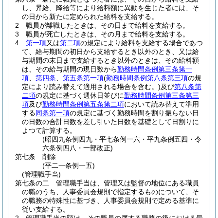
し、昇給、降給等により給料額に異動を生じた者には、そ
の日から新たに定められた給料を支給する。
2
職員が離職したときは、その日まで給料を支給する。
3
職員が死亡したときは、その月まで給料を支給する。
4
第一項
又は
第二項
の規定により給料を支給する場合であつ
て、給与期間の初日から支給するとき以外のとき、又は給
与期間の末日まで支給するとき以外のときは、その給料額
は、その給与期間の現日数から
勤務時間条例第三条第一
項
、
第四条
、
第五条第一項
(
勤務時間条例第八条第三項
の規
定により読み替えて適用される場合を含む。)
及び
第八条第
二項
の規定に基づく週休日並びに
勤務時間条例第三条第三
項
及び
勤務時間条例第五条第二項
において読み替えて準用
する
同条第一項
の規定に基づく勤務時間を割り振らない日
の日数の合計日数を差し引いた日数を基礎として日割りに
よつて計算する。
(昭四九条例四九・平七条例一六・平九条例五四・令
六条例四八・一部改正)
第七条
削除
(平二一条例一五)
(管理職手当)
第七条の二
管理職手当は、管理又は監督の地位にある職員
の職のうち、人事委員会規則で指定するものについて、そ
の職務の特殊性に基づき、人事委員会規則で定める基準に
従い支給する。