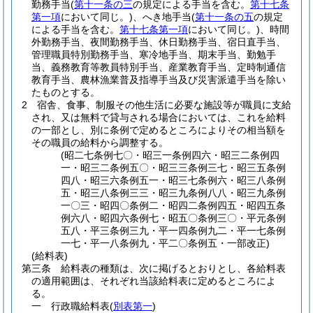
勤務手当
(
第十一条の三
の規定による手当を含む。
第十七条
第一項
において同じ。)
、へき地手当
(
第十一条の五
の規定
による手当を含む。
第十七条第一項
において同じ。)
、時間
外勤務手当、夜間勤務手当、休日勤務手当、宿日直手当、
管理職員特別勤務手当、寒冷地手当、期末手当、勤勉手
当、義務教育等教員特別手当、産業教育手当、定時制通信
教育手当、農林漁業普及指導手当及び災害派遣手当を除い
たものとする。
2
宿舎、食事、制服その他生活に必要な施設等が職員に支給
され、又は無料で貸与される場合においては、これを給料
の一部とし、別に条例で定めるところによりその相当額を
その職員の給料から調整する。
(昭二七条例七〇・昭三一条例四六・昭三二条例四
一・昭三二条例五〇・昭三三条例三七・昭三五条例
四八・昭三六条例五一・昭三七条例六・昭三八条例
五・昭三八条例三三・昭三九条例八八・昭三九条例
一〇三・昭四〇条例二・昭四二条例四五・昭四五条
例六八・昭四六条例七・昭五〇条例三〇・平元条例
五八・平三条例三九・平一四条例九二・平一七条例
一七・平一八条例九・平二〇条例五・一部改正)
(給料表)
第三条
給料表の種類は、次に掲げるとおりとし、各給料表
の適用範囲は、それぞれ当該給料表に定めるところによ
る。
一
行政職給料表
(
別表第一
)