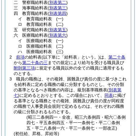
二
警察職給料表
(
別表第二
)
三
海事職給料表
(
別表第三
)
四
教育職給料表
(
別表第四
)
イ
教育職給料表
(一)
ロ
教育職給料表
(二)
五
研究職給料表
(
別表第五
)
六
医療職給料表
(
別表第六
)
イ
医療職給料表
(一)
ロ
医療職給料表
(二)
ハ
医療職給料表
(三)
2
前項
の給料表
(以下単に「給料表」という。)
は、
第二十条
から
第二十条の三
までの規定により給与を受ける職員及び
附則第三項
に規定する職員以外の全ての職員に適用するも
のとする。
3
職員の職務は、その複雑、困難及び責任の度に基づきこれ
を給料表に定める職務の級に分類するものとし、その分類
の基準となるべき職務の内容は、級別基準職務表
(
別表第
七
)
に定めるとおりとする。
この場合において、
同表
に掲げ
る基準となる職務とその複雑、困難及び責任の度が同程度
の職務で人事委員会規則で定めるものは、それぞれの職務
の級に分類されるものとする。
(昭三二条例四一・全改、昭三六条例四・昭六〇条例
四七・平五条例四五・平一一条例七・平二〇条例
五・平二八条例一六・平三一条例七・一部改正)
(初任給、昇格、昇給等)