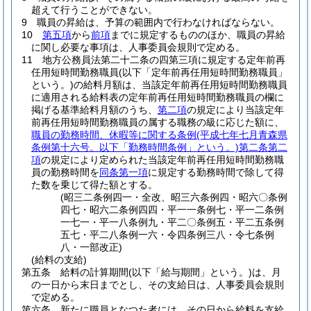
超えて行うことができない。
9
職員の昇給は、予算の範囲内で行わなければならない。
10
第五項
から
前項
までに規定するもののほか、職員の昇給
に関し必要な事項は、人事委員会規則で定める。
11
地方公務員法第二十二条の四第三項に規定する定年前再
任用短時間勤務職員
(以下「定年前再任用短時間勤務職員」
という。)
の給料月額は、当該定年前再任用短時間勤務職員
に適用される給料表の定年前再任用短時間勤務職員の欄に
掲げる基準給料月額のうち、
第二項
の規定により当該定年
前再任用短時間勤務職員の属する職務の級に応じた額に、
職員の勤務時間、休暇等に関する条例
(平成七年七月青森県
条例第十六号。以下「勤務時間条例」という。)
第二条第二
項
の規定により定められた当該定年前再任用短時間勤務職
員の勤務時間を
同条第一項
に規定する勤務時間で除して得
た数を乗じて得た額とする。
(昭三二条例四一・全改、昭三六条例四・昭六〇条例
四七・昭六二条例四四・平一一条例七・平一二条例
一七一・平一八条例九・平二〇条例五・平二五条例
五七・平二八条例一六・令四条例三八・令七条例
八・一部改正)
(給料の支給)
第五条
給料の計算期間
(以下「給与期間」という。)
は、月
の一日から末日までとし、その支給日は、人事委員会規則
で定める。
第六条
新たに職員となつた者には、その日から給料を支給