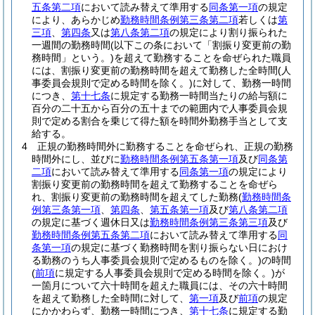
五条第二項
において読み替えて準用する
同条第一項
の規定
により、あらかじめ
勤務時間条例第三条第二項
若しくは
第
三項
、
第四条
又は
第八条第二項
の規定により割り振られた
一週間の勤務時間
(以下この条において「割振り変更前の勤
務時間」という。)
を超えて勤務することを命ぜられた職員
には、割振り変更前の勤務時間を超えて勤務した全時間
(人
事委員会規則で定める時間を除く。)
に対して、勤務一時間
につき、
第十七条
に規定する勤務一時間当たりの給与額に
百分の二十五から百分の五十までの範囲内で人事委員会規
則で定める割合を乗じて得た額を時間外勤務手当として支
給する。
4
正規の勤務時間外に勤務することを命ぜられ、正規の勤務
時間外にし、並びに
勤務時間条例第五条第一項
及び
同条第
二項
において読み替えて準用する
同条第一項
の規定により
割振り変更前の勤務時間を超えて勤務することを命ぜら
れ、割振り変更前の勤務時間を超えてした勤務
(
勤務時間条
例第三条第一項
、
第四条
、
第五条第一項
及び
第八条第二項
の規定に基づく週休日又は
勤務時間条例第三条第三項
及び
勤務時間条例第五条第二項
において読み替えて準用する
同
条第一項
の規定に基づく勤務時間を割り振らない日におけ
る勤務のうち人事委員会規則で定めるものを除く。)
の時間
(
前項
に規定する人事委員会規則で定める時間を除く。)
が
一箇月について六十時間を超えた職員には、その六十時間
を超えて勤務した全時間に対して、
第一項
及び
前項
の規定
にかかわらず、勤務一時間につき、
第十七条
に規定する勤