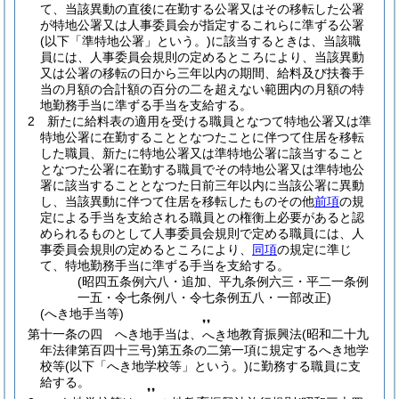
て、当該異動の直後に在勤する公署又はその移転した公署
が特地公署又は人事委員会が指定するこれらに準ずる公署
(以下「準特地公署」という。)
に該当するときは、当該職
員には、人事委員会規則の定めるところにより、当該異動
又は公署の移転の日から三年以内の期間、給料及び扶養手
当の月額の合計額の百分の二を超えない範囲内の月額の特
地勤務手当に準ずる手当を支給する。
2
新たに給料表の適用を受ける職員となつて特地公署又は準
特地公署に在勤することとなつたことに伴つて住居を移転
した職員、新たに特地公署又は準特地公署に該当すること
となつた公署に在勤する職員でその特地公署又は準特地公
署に該当することとなつた日前三年以内に当該公署に異動
し、当該異動に伴つて住居を移転したものその他
前項
の規
定による手当を支給される職員との権衡上必要があると認
められるものとして人事委員会規則で定める職員には、人
事委員会規則の定めるところにより、
同項
の規定に準じ
て、特地勤務手当に準ずる手当を支給する。
(昭四五条例六八・追加、平九条例六三・平二一条例
一五・令七条例八・令七条例五八・一部改正)
(へき地手当等)
❜❜
第十一条の四
へき地手当は、
地教育振興法
(昭和二十九
へき
年法律第百四十三号)
第五条の二第一項に規定するへき地学
校等
(以下「へき地学校等」という。)
に勤務する職員に支
給する。
❜❜