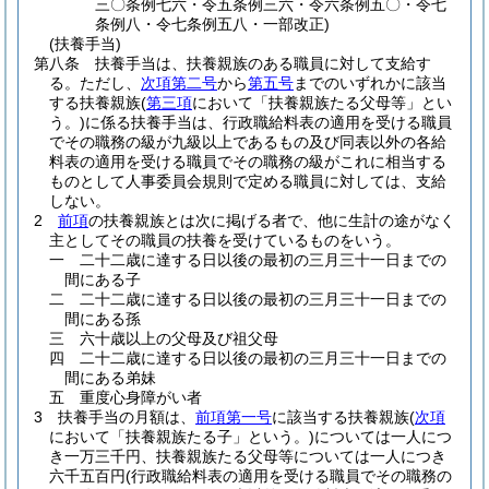
三〇条例七六・令五条例三六・令六条例五〇・令七
条例八・令七条例五八・一部改正)
(扶養手当)
第八条
扶養手当は、扶養親族のある職員に対して支給す
る。
ただし、
次項第二号
から
第五号
までのいずれかに該当
する扶養親族
(
第三項
において「扶養親族たる父母等」とい
う。)
に係る扶養手当は、行政職給料表の適用を受ける職員
でその職務の級が九級以上であるもの及び同表以外の各給
料表の適用を受ける職員でその職務の級がこれに相当する
ものとして人事委員会規則で定める職員に対しては、支給
しない。
2
前項
の扶養親族とは次に掲げる者で、他に生計の途がなく
主としてその職員の扶養を受けているものをいう。
一
二十二歳に達する日以後の最初の三月三十一日までの
間にある子
二
二十二歳に達する日以後の最初の三月三十一日までの
間にある孫
三
六十歳以上の父母及び祖父母
四
二十二歳に達する日以後の最初の三月三十一日までの
間にある弟妹
五
重度心身障がい者
3
扶養手当の月額は、
前項第一号
に該当する扶養親族
(
次項
において「扶養親族たる子」という。)
については一人につ
き一万三千円、扶養親族たる父母等については一人につき
六千五百円
(行政職給料表の適用を受ける職員でその職務の