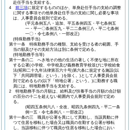
赴任手当を支給する。
4
前三項
に規定するもののほか、単身赴任手当の支給の調整
に関する事項その他単身赴任手当の支給に関し必要な事項
は、人事委員会規則で定める。
(平元条例五八・追加、平五条例四五・平七条例五
一・平一〇条例五九・平二二条例三八・平二七条例
一〇・令七条例八・一部改正)
(特殊勤務手当)
第十一条
特殊勤務手当の種類、支給を受ける者の範囲、手
当の額及びその支給方法は別に条例で定める。
(特地勤務手当等)
第十一条の二
へき地その他の生活の著しく不便な地に所在
する公署
(小学校、中学校及び義務教育学校並びに学校給食
法
(昭和二十九年法律第百六十号)
第六条に規定する施設
(以
下「共同調理場」という。)
を除く。)
として人事委員会規
則で定めるもの
(以下「特地公署」という。)
に勤務する職
員には、特地勤務手当を支給する。
2
特地勤務手当の月額は、給料及び扶養手当の月額の合計額
の百分の十二を超えない範囲内で人事委員会規則で定め
る。
(昭四五条例六八・全改、昭四九条例四九・平二一条
例一五・令七条例八・一部改正)
第十一条の三
職員が公署を異にして異動し、当該異動に伴
つて住居を移転した場合又は職員の在勤する公署が移転
し、当該移転に伴つて職員が住居を移転した場合におい