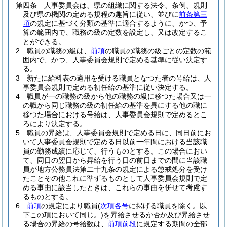
第四条
人事委員会は、県の組織に関する法令、条例、規則
及び県の機関の定める規程の趣旨に従い、並びに
前条第三
項
の規定に基づく分類の基準に適合するように、かつ、予
算の範囲内で、職務の級の定数を設定し、又は改定するこ
とができる。
2
職員の職務の級は、
前項
の職員の職務の級ごとの定数の範
囲内で、かつ、人事委員会規則で定める基準に従い決定す
る。
3
新たに給料表の適用を受ける職員となつた者の号給は、人
事委員会規則で定める初任給の基準に従い決定する。
4
職員が一の職務の級から他の職務の級に移つた場合又は一
の職から同じ職務の級の初任給の基準を異にする他の職に
移つた場合における号給は、人事委員会規則で定めるとこ
ろにより決定する。
5
職員の昇給は、人事委員会規則で定める日に、同日前にお
いて人事委員会規則で定める日以前一年間における当該職
員の勤務成績に応じて、行うものとする。
この場合におい
て、同日の翌日から昇給を行う日の前日までの間に当該職
員が地方公務員法第二十九条の規定による懲戒処分を受け
たことその他これに準ずるものとして人事委員会規則で定
める事由に該当したときは、これらの事由を併せて考慮す
るものとする。
6
前項
の規定により職員
(
次項各号
に掲げる職員を除く。以
下この項において同じ。)
を昇給させるか否か及び昇給させ
る場合の昇給の号給数は、
前項前段
に規定する期間の全部