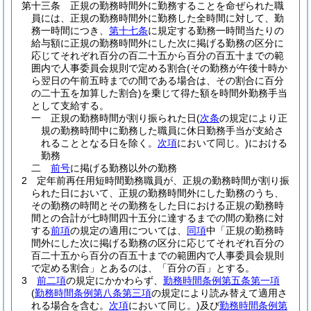
第十三条
正規の勤務時間外に勤務することを命ぜられた職
員には、正規の勤務時間外に勤務した全時間に対して、勤
務一時間につき、
第十七条
に規定する勤務一時間当たりの
給与額に正規の勤務時間外にした次に掲げる勤務の区分に
応じてそれぞれ百分の百二十五から百分の百五十までの範
囲内で人事委員会規則で定める割合
(その勤務が午後十時か
ら翌日の午前五時までの間である場合は、その割合に百分
の二十五を加算した割合)
を乗じて得た額を時間外勤務手当
として支給する。
一
正規の勤務時間が割り振られた日
(
次条
の規定により正
規の勤務時間中に勤務した職員に休日勤務手当が支給さ
れることとなる日を除く。
次項
において同じ。)
における
勤務
二
前号
に掲げる勤務以外の勤務
2
定年前再任用短時間勤務職員が、正規の勤務時間が割り振
られた日において、正規の勤務時間外にした勤務のうち、
その勤務の時間とその勤務をした日における正規の勤務時
間との合計が七時間四十五分に達するまでの間の勤務に対
する
前項
の規定の適用については、
同項
中「正規の勤務時
間外にした次に掲げる勤務の区分に応じてそれぞれ百分の
百二十五から百分の百五十までの範囲内で人事委員会規則
で定める割合」とあるのは、「百分の百」とする。
3
前二項
の規定にかかわらず、
勤務時間条例第五条第一項
(
勤務時間条例第八条第三項
の規定により読み替えて適用さ
れる場合を含む。
次項
において同じ。)
及び
勤務時間条例第