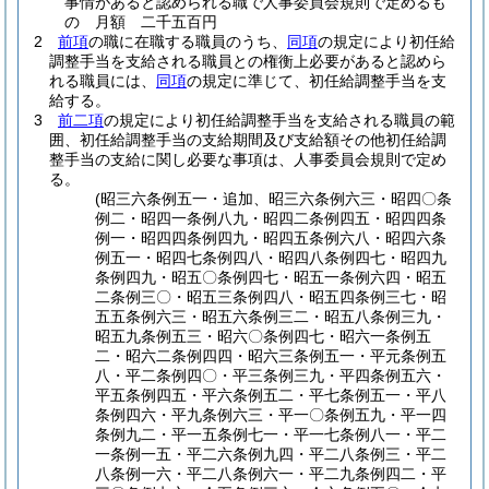
事情があると認められる職で人事委員会規則で定めるも
の 月額 二千五百円
2
前項
の職に在職する職員のうち、
同項
の規定により初任給
調整手当を支給される職員との権衡上必要があると認めら
れる職員には、
同項
の規定に準じて、初任給調整手当を支
給する。
3
前二項
の規定により初任給調整手当を支給される職員の範
囲、初任給調整手当の支給期間及び支給額その他初任給調
整手当の支給に関し必要な事項は、人事委員会規則で定め
る。
(昭三六条例五一・追加、昭三六条例六三・昭四〇条
例二・昭四一条例八九・昭四二条例四五・昭四四条
例一・昭四四条例四九・昭四五条例六八・昭四六条
例五一・昭四七条例四八・昭四八条例四七・昭四九
条例四九・昭五〇条例四七・昭五一条例六四・昭五
二条例三〇・昭五三条例四八・昭五四条例三七・昭
五五条例六三・昭五六条例三二・昭五八条例三九・
昭五九条例五三・昭六〇条例四七・昭六一条例五
二・昭六二条例四四・昭六三条例五一・平元条例五
八・平二条例四〇・平三条例三九・平四条例五六・
平五条例四五・平六条例五二・平七条例五一・平八
条例四六・平九条例六三・平一〇条例五九・平一四
条例九二・平一五条例七一・平一七条例八一・平二
一条例一五・平二六条例九四・平二八条例三・平二
八条例一六・平二八条例六一・平二九条例四二・平