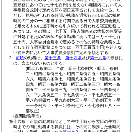
直勤務にあつては七千七百円)
を超えない範囲内において人
事委員会規則で定める額を宿日直手当として支給する。
た
だし、執務が行われる時間が執務が通常行われる日の執務
時間の二分の一に相当する時間である日で人事委員会規則
で定めるものに退庁時から引き続いて行われる宿直勤務に
あつては、その額は、七千五十円
(入院患者の病状の急変等
に対処するための医師の宿直勤務にあつては三万三千七百
五十円、人事委員会規則で定めるその他の特殊な業務を主
として行う宿直勤務にあつては一万千五百五十円)
を超えな
い範囲内において人事委員会規則で定める額とする。
2
前項
の勤務は、
第十三条
、
第十四条
及び
第十六条
の勤務に
は、含まれないものとする。
(昭二八条例二・全改、昭三七条例六・昭四〇条例
二・昭四〇条例三七・昭四二条例四五・昭四五条例
六八・昭四六条例七・昭四八条例四七・昭四九条例
四九・昭五一条例六四・昭五二条例三〇・昭六一条
例五二・平三条例三九・平四条例四一・平四条例五
六・平六条例五二・平七条例一六・平七条例五一・
平八条例四六・平九条例六三・平一〇条例五九・平
一一条例六〇・平三〇条例七六・令七条例五八・一
部改正)
(夜間勤務手当)
第十六条
正規の勤務時間として午後十時から翌日の午前五
時までの間に勤務する職員には、その間に勤務した全時間