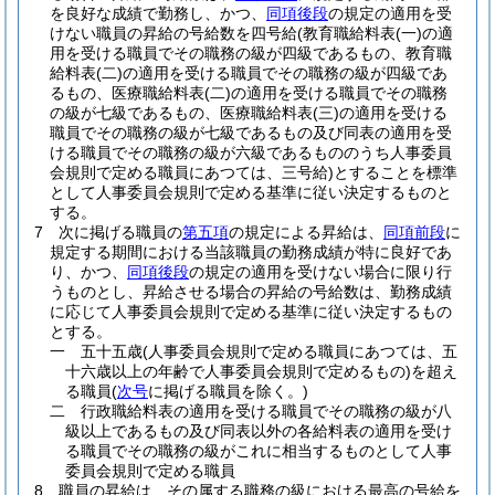
を良好な成績で勤務し、かつ、
同項後段
の規定の適用を受
けない職員の昇給の号給数を四号給
(教育職給料表
(一)
の適
用を受ける職員でその職務の級が四級であるもの、教育職
給料表
(二)
の適用を受ける職員でその職務の級が四級であ
るもの、医療職給料表
(二)
の適用を受ける職員でその職務
の級が七級であるもの、医療職給料表
(三)
の適用を受ける
職員でその職務の級が七級であるもの及び同表の適用を受
ける職員でその職務の級が六級であるもののうち人事委員
会規則で定める職員にあつては、三号給)
とすることを標準
として人事委員会規則で定める基準に従い決定するものと
する。
7
次に掲げる職員の
第五項
の規定による昇給は、
同項前段
に
規定する期間における当該職員の勤務成績が特に良好であ
り、かつ、
同項後段
の規定の適用を受けない場合に限り行
うものとし、昇給させる場合の昇給の号給数は、勤務成績
に応じて人事委員会規則で定める基準に従い決定するもの
とする。
一
五十五歳
(人事委員会規則で定める職員にあつては、五
十六歳以上の年齢で人事委員会規則で定めるもの)
を超え
る職員
(
次号
に掲げる職員を除く。)
二
行政職給料表の適用を受ける職員でその職務の級が八
級以上であるもの及び同表以外の各給料表の適用を受け
る職員でその職務の級がこれに相当するものとして人事
委員会規則で定める職員
8
職員の昇給は、その属する職務の級における最高の号給を