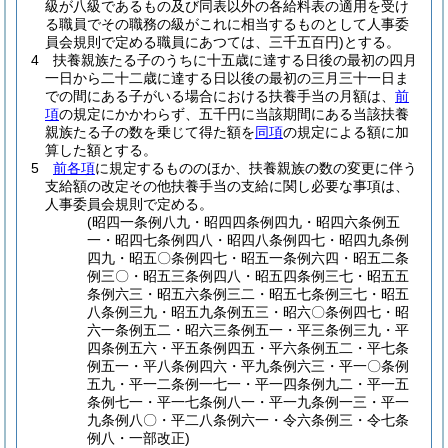
級が八級であるもの及び同表以外の各給料表の適用を受け
る職員でその職務の級がこれに相当するものとして人事委
員会規則で定める職員にあつては、三千五百円)
とする。
4
扶養親族たる子のうちに十五歳に達する日後の最初の四月
一日から二十二歳に達する日以後の最初の三月三十一日ま
での間にある子がいる場合における扶養手当の月額は、
前
項
の規定にかかわらず、五千円に当該期間にある当該扶養
親族たる子の数を乗じて得た額を
同項
の規定による額に加
算した額とする。
5
前各項
に規定するもののほか、扶養親族の数の変更に伴う
支給額の改定その他扶養手当の支給に関し必要な事項は、
人事委員会規則で定める。
(昭四一条例八九・昭四四条例四九・昭四六条例五
一・昭四七条例四八・昭四八条例四七・昭四九条例
四九・昭五〇条例四七・昭五一条例六四・昭五二条
例三〇・昭五三条例四八・昭五四条例三七・昭五五
条例六三・昭五六条例三二・昭五七条例三七・昭五
八条例三九・昭五九条例五三・昭六〇条例四七・昭
六一条例五二・昭六三条例五一・平三条例三九・平
四条例五六・平五条例四五・平六条例五二・平七条
例五一・平八条例四六・平九条例六三・平一〇条例
五九・平一二条例一七一・平一四条例九二・平一五
条例七一・平一七条例八一・平一九条例一三・平一
九条例八〇・平二八条例六一・令六条例三・令七条
例八・一部改正)