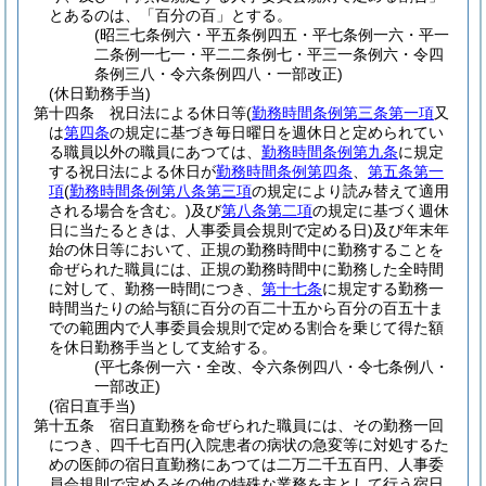
とあるのは、「百分の百」とする。
(昭三七条例六・平五条例四五・平七条例一六・平一
二条例一七一・平二二条例七・平三一条例六・令四
条例三八・令六条例四八・一部改正)
(休日勤務手当)
第十四条
祝日法による休日等
(
勤務時間条例第三条第一項
又
は
第四条
の規定に基づき毎日曜日を週休日と定められてい
る職員以外の職員にあつては、
勤務時間条例第九条
に規定
する祝日法による休日が
勤務時間条例第四条
、
第五条第一
項
(
勤務時間条例第八条第三項
の規定により読み替えて適用
される場合を含む。)
及び
第八条第二項
の規定に基づく週休
日に当たるときは、人事委員会規則で定める日)
及び年末年
始の休日等において、正規の勤務時間中に勤務することを
命ぜられた職員には、正規の勤務時間中に勤務した全時間
に対して、勤務一時間につき、
第十七条
に規定する勤務一
時間当たりの給与額に百分の百二十五から百分の百五十ま
での範囲内で人事委員会規則で定める割合を乗じて得た額
を休日勤務手当として支給する。
(平七条例一六・全改、令六条例四八・令七条例八・
一部改正)
(宿日直手当)
第十五条
宿日直勤務を命ぜられた職員には、その勤務一回
につき、四千七百円
(入院患者の病状の急変等に対処するた
めの医師の宿日直勤務にあつては二万二千五百円、人事委
員会規則で定めるその他の特殊な業務を主として行う宿日