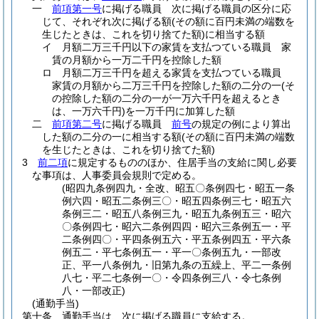
一
前項第一号
に掲げる職員 次に掲げる職員の区分に応
じて、それぞれ次に掲げる額
(その額に百円未満の端数を
生じたときは、これを切り捨てた額)
に相当する額
イ
月額二万三千円以下の家賃を支払つている職員 家
賃の月額から一万二千円を控除した額
ロ
月額二万三千円を超える家賃を支払つている職員
家賃の月額から二万三千円を控除した額の二分の一
(そ
の控除した額の二分の一が一万六千円を超えるとき
は、一万六千円)
を一万千円に加算した額
二
前項第二号
に掲げる職員
前号
の規定の例により算出
した額の二分の一に相当する額
(その額に百円未満の端数
を生じたときは、これを切り捨てた額)
3
前二項
に規定するもののほか、住居手当の支給に関し必要
な事項は、人事委員会規則で定める。
(昭四九条例四九・全改、昭五〇条例四七・昭五一条
例六四・昭五二条例三〇・昭五四条例三七・昭五六
条例三二・昭五八条例三九・昭五九条例五三・昭六
〇条例四七・昭六二条例四四・昭六三条例五一・平
二条例四〇・平四条例五六・平五条例四五・平六条
例五二・平七条例五一・平一〇条例五九・一部改
正、平一八条例九・旧第九条の五繰上、平二一条例
八七・平二七条例一〇・令四条例三八・令七条例
八・一部改正)
(通勤手当)
第十条
通勤手当は、次に掲げる職員に支給する。