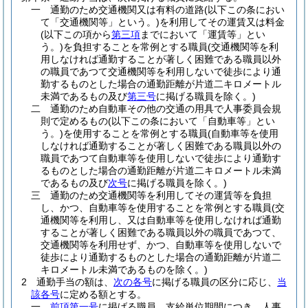
一
通勤のため交通機関又は有料の道路
(以下この条におい
て「交通機関等」という。)
を利用してその運賃又は料金
(以下この項から
第三項
までにおいて「運賃等」とい
う。)
を負担することを常例とする職員
(交通機関等を利
用しなければ通勤することが著しく困難である職員以外
の職員であつて交通機関等を利用しないで徒歩により通
勤するものとした場合の通勤距離が片道二キロメートル
未満であるもの及び
第三号
に掲げる職員を除く。)
二
通勤のため自動車その他の交通の用具で人事委員会規
則で定めるもの
(以下この条において「自動車等」とい
う。)
を使用することを常例とする職員
(自動車等を使用
しなければ通勤することが著しく困難である職員以外の
職員であつて自動車等を使用しないで徒歩により通勤す
るものとした場合の通勤距離が片道二キロメートル未満
であるもの及び
次号
に掲げる職員を除く。)
三
通勤のため交通機関等を利用してその運賃等を負担
し、かつ、自動車等を使用することを常例とする職員
(交
通機関等を利用し、又は自動車等を使用しなければ通勤
することが著しく困難である職員以外の職員であつて、
交通機関等を利用せず、かつ、自動車等を使用しないで
徒歩により通勤するものとした場合の通勤距離が片道二
キロメートル未満であるものを除く。)
2
通勤手当の額は、
次の各号
に掲げる職員の区分に応じ、
当
該各号
に定める額とする。
一
前項第一号
に掲げる職員 支給単位期間につき、人事