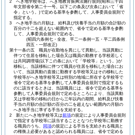
2
へき地学校等は、
地教育振興法施行規則
(昭和三十四
へき
年文部省令第二十一号。以下この条及び次条において「省
令」という。)
で定める基準を参酌して、人事委員会規則で
指定する。
3
へき地手当の月額は、給料及び扶養手当の月額の合計額の
百分の十二を超えない範囲内で、省令で定める基準を参酌
して、人事委員会規則で定める。
(昭四六条例七・全改、平二一条例一五・平二四条例
四五・一部改正)
第十一条の五
職員が在勤地を異にして異動し、当該異動に
伴つて住居を移転した場合又は職員の勤務する学校若しく
は共同調理場
(以下この条において「学校等」という。)
が
移転し、当該移転に伴つて職員が住居を移転した場合にお
いて、当該異動の直後に勤務する学校等又はその移転した
学校等がへき地学校等又は特別の地域に所在する学校等で
省令で定める基準を参酌して人事委員会規則で指定するも
のに該当するときは、当該職員には、省令で定める基準を
参酌して人事委員会規則で定めるところにより、当該異動
又は学校等の移転の日から三年以内の期間、給料及び扶養
手当の月額の合計額の百分の二を超えない範囲内の月額の
へき地手当に準ずる手当を支給する。
2
新たにへき地学校等又は
前項
の規定により人事委員会規則
で指定する学校等に該当することとなつた学校等に勤務す
る職員のうち、
同項
の規定による手当を支給される職員と
の権衡上必要があると認められる職員には、省令で定める