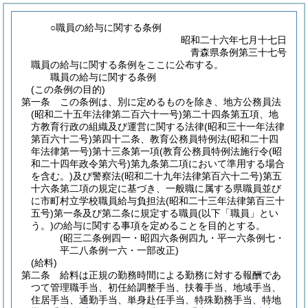
○職員の給与に関する条例
昭和二十六年七月十七日
青森県条例第三十七号
職員の給与に関する条例をここに公布する。
職員の給与に関する条例
(この条例の目的)
第一条
この条例は、別に定めるものを除き、地方公務員法
(昭和二十五年法律第二百六十一号)
第二十四条第五項、地
方教育行政の組織及び運営に関する法律
(昭和三十一年法律
第百六十二号)
第四十二条、教育公務員特例法
(昭和二十四
年法律第一号)
第十三条第一項
(教育公務員特例法施行令
(昭
和二十四年政令第六号)
第九条第二項において準用する場合
を含む。)
及び警察法
(昭和二十九年法律第百六十二号)
第五
十六条第二項の規定に基づき、一般職に属する県職員並び
に市町村立学校職員給与負担法
(昭和二十三年法律第百三十
五号)
第一条及び第二条に規定する職員
(以下「職員」とい
う。)
の給与に関する事項を定めることを目的とする。
(昭三二条例四一・昭四六条例四九・平一六条例七・
平二八条例一六・一部改正)
(給料)
第二条
給料は正規の勤務時間による勤務に対する報酬であ
つて管理職手当、初任給調整手当、扶養手当、地域手当、
住居手当、通勤手当、単身赴任手当、特殊勤務手当、特地