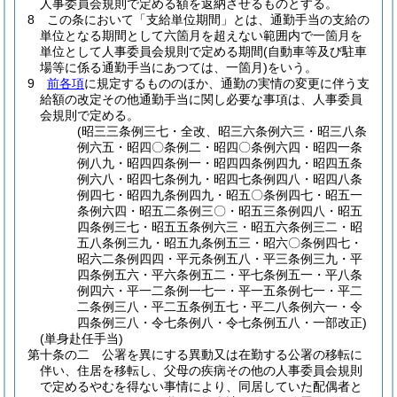
人事委員会規則で定める額を返納させるものとする。
8
この条において「支給単位期間」とは、通勤手当の支給の
単位となる期間として六箇月を超えない範囲内で一箇月を
単位として人事委員会規則で定める期間
(自動車等及び駐車
場等に係る通勤手当にあつては、一箇月)
をいう。
9
前各項
に規定するもののほか、通勤の実情の変更に伴う支
給額の改定その他通勤手当に関し必要な事項は、人事委員
会規則で定める。
(昭三三条例三七・全改、昭三六条例六三・昭三八条
例六五・昭四〇条例二・昭四〇条例六四・昭四一条
例八九・昭四四条例一・昭四四条例四九・昭四五条
例六八・昭四七条例九・昭四七条例四八・昭四八条
例四七・昭四九条例四九・昭五〇条例四七・昭五一
条例六四・昭五二条例三〇・昭五三条例四八・昭五
四条例三七・昭五五条例六三・昭五六条例三二・昭
五八条例三九・昭五九条例五三・昭六〇条例四七・
昭六二条例四四・平元条例五八・平三条例三九・平
四条例五六・平六条例五二・平七条例五一・平八条
例四六・平一二条例一七一・平一五条例七一・平二
二条例三八・平二五条例五七・平二八条例六一・令
四条例三八・令七条例八・令七条例五八・一部改正)
(単身赴任手当)
第十条の二
公署を異にする異動又は在勤する公署の移転に
伴い、住居を移転し、父母の疾病その他の人事委員会規則
で定めるやむを得ない事情により、同居していた配偶者と