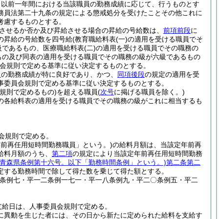
日以前一年間における当該職員の勤務成績に応じて、行うものとす
務員法第二十九条の規定による懲戒処分を受けたことその他これに
考慮するものとする。
させるか否か及び昇給させる場合の昇給の号給数は、
前項前段
に
の昇給の号給数を四号給
(教育職給料表
(一)
の適用を受ける職員でそ
級であるもの、医療職給料表
(二)
の適用を受ける職員でその職務の
もの及び同表の適用を受ける職員でその職務の級が六級であるもの
会規則で定める基準に従い決定するものとする。
員の勤務成績が特に良好であり、かつ、
同項後段
の規定の適用を受
事委員会規則で定める基準に従い決定するものとする。
規則で定めるもの)
を超える職員
(
次号
に掲げる職員を除く。)
の各給料表の適用を受ける職員でその職務の級がこれに相当するも
会規則で定める。
年前再任用短時間勤務職員」という。)
の給料月額は、当該定年前再
給料月額のうち、
第二項
の規定により当該定年前再任用短時間勤務
月青森県条例第十六号。以下「勤務時間条例」という。)
第二条第二
定する勤務時間で除して得た数を乗じて得た額とする。
一条例七・平一二条例一七一・平一八条例九・平二〇条例五・平二
支給日は、人事委員会規則で定める。
に異動を生じた者には、その日から新たに定められた給料を支給す