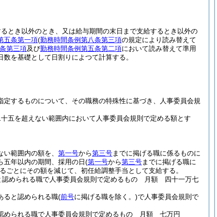
するとき以外のとき、又は給与期間の末日まで支給するとき以外の
第五条第一項
(
勤務時間条例第八条第三項
の規定により読み替えて
条第三項
及び
勤務時間条例第五条第二項
において読み替えて準用
日数を基礎として日割りによつて計算する。
指定するものについて、その職務の特殊性に基づき、人事委員会規
二十五を超えない範囲内において人事委員会規則で定める額とす
ない範囲内の額を、
第一号
から
第三号
までに掲げる職に係るものに
ら五年以内の期間、採用の日
(
第一号
から
第三号
までに掲げる職に
るごとにその額を減じて、初任給調整手当として支給する。
と認められる職で人事委員会規則で定めるもの 月額 四十一万七
あると認められる職
(
前号
に掲げる職を除く。)
で人事委員会規則で
認められる職で人事委員会規則で定めるもの 月額 七万円