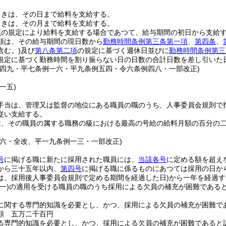
ときは、その日まで給料を支給する。
ときは、その月まで給料を支給する。
項
の規定により給料を支給する場合であつて、給与期間の初日から支給
額は、その給与期間の現日数から
勤務時間条例第三条第一項
、
第四条
、
含む。)
及び
第八条第二項
の規定に基づく週休日並びに
勤務時間条例第三
規定に基づく勤務時間を割り振らない日の日数の合計日数を差し引いた
例四九・平七条例一六・平九条例五四・令六条例四八・一部改正)
一五)
手当は、管理又は監督の地位にある職員の職のうち、人事委員会規則で
従い支給する。
は、その職員の属する職務の級における最高の号給の給料月額の百分の
例六・全改、平一九条例一三・一部改正)
号
に掲げる職に新たに採用された職員には、
当該各号
に定める額を超え
から三十五年以内、
第四号
に掲げる職に係るものにあつては採用の日か
は、採用後人事委員会規則で定める期間を経過した日)
から一年を経過す
(一)
の適用を受ける職員の職のうち採用による欠員の補充が困難である
に関する専門的知識を必要とし、かつ、採用による欠員の補充が困難で
額 五万二千百円
る専門的知識を必要とし、かつ、採用による欠員の補充が困難であると