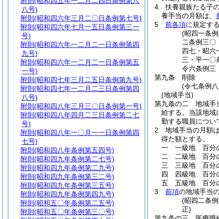
附則
(昭和四五年一二月二四日条例第六
4
扶養親族たる子
八号)
養手当の月額は、
附則
(昭和四六年三月二〇日条例第七号)
5
前各項
に規定す
附則
(昭和四六年七月一五日条例第三一
(昭四一条
号)
二条例三〇
附則
(昭和四六年一二月二一日条例第四
四七・昭六
九号)
三・平一〇
附則
(昭和四六年一二月二一日条例第五
令六条例三
一号)
第九条
削除
附則
(昭和四七年三月二五日条例第九号)
(令七条例八
附則
(昭和四七年一二月二三日条例第四
(地域手当)
八号)
第九条の二
地域手
附則
(昭和四八年三月三〇日条例第一号)
給する。
当該地域
附則
(昭和四八年四月二三日条例第二七
勤する職員につい
号)
2
地域手当の月額
附則
(昭和四八年一〇月一一日条例第四
得た額とする。
七号)
一
一級地 百分
附則
(昭和四八年条例第五四号)
二
二級地 百分
附則
(昭和四九年条例第二七号)
三
三級地 百分
附則
(昭和四九年条例第二九号)
四
四級地 百分
附則
(昭和四九年条例第三二号)
五
五級地 百分
附則
(昭和四九年条例第三五号)
3
前項
の地域手当
附則
(昭和四九年条例第四九号)
(昭四二条
附則
(昭和五〇年条例第二五号)
正)
附則
(昭和五〇年条例第三〇号)
第九条の三
医療職