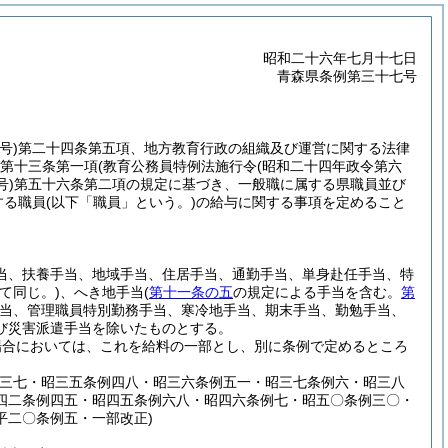
昭和二十六年七月十七日
青森県条例第三十七号
号)
第二十四条第五項、地方教育行政の組織及び運営に関する法律
第十三条第一項
(教育公務員特例法施行令
(昭和二十四年政令第六
号)
第五十六条第二項の規定に基づき、一般職に属する県職員並び
する職員
(以下「職員」という。)
の給与に関する事項を定めること
当、扶養手当、地域手当、住居手当、通勤手当、単身赴任手当、特
て同じ。)
、へき地手当
(
第十一条の五
の規定による手当を含む。
第
当、管理職員特別勤務手当、寒冷地手当、期末手当、勤勉手当、
び災害派遣手当を除いたものとする。
場合においては、これを給料の一部とし、別に条例で定めるところ
例三七・昭三五条例四八・昭三六条例五一・昭三七条例六・昭三八
四二条例四五・昭四五条例六八・昭四六条例七・昭五〇条例三〇・
平二〇条例五・一部改正)