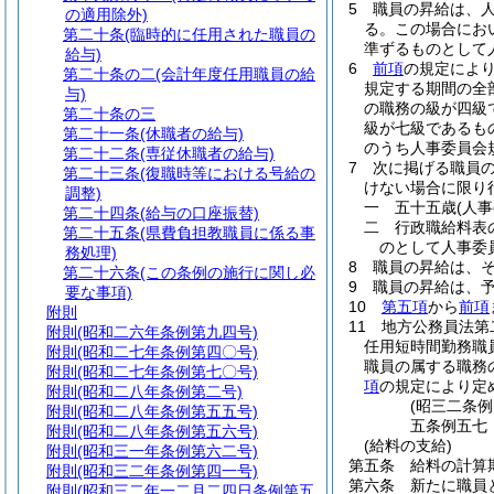
5
職員の昇給は、
の適用除外)
る。
この場合にお
第二十条
(臨時的に任用された職員の
準ずるものとして
給与)
6
前項
の規定によ
第二十条の二
(会計年度任用職員の給
規定する期間の全
与)
の職務の級が四級
第二十条の三
級が七級であるも
第二十一条
(休職者の給与)
のうち人事委員会
第二十二条
(専従休職者の給与)
7
次に掲げる職員
第二十三条
(復職時等における号給の
けない場合に限り
調整)
一
五十五歳
(人
第二十四条
(給与の口座振替)
二
行政職給料表
第二十五条
(県費負担教職員に係る事
のとして人事委
務処理)
8
職員の昇給は、
第二十六条
(この条例の施行に関し必
9
職員の昇給は、
要な事項)
10
第五項
から
前項
附則
11
地方公務員法第
附則
(昭和二六年条例第九四号)
任用短時間勤務職
附則
(昭和二七年条例第四〇号)
職員の属する職務
附則
(昭和二七年条例第七〇号)
項
の規定により定
附則
(昭和二八年条例第二号)
(昭三二条
附則
(昭和二八年条例第五五号)
五条例五七
附則
(昭和二八年条例第五六号)
(給料の支給)
附則
(昭和三一年条例第六二号)
第五条
給料の計算
附則
(昭和三二年条例第四一号)
第六条
新たに職員
附則
(昭和三二年一二月二四日条例第五