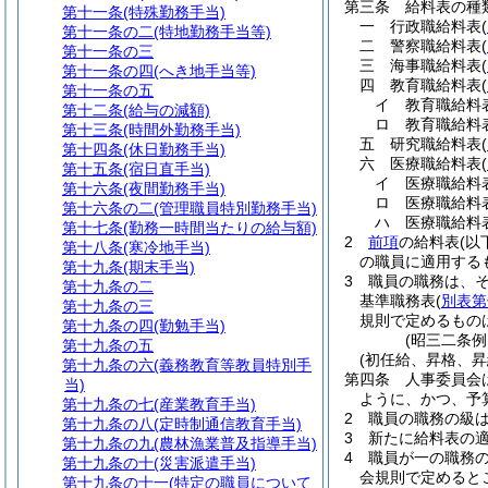
第三条
給料表の種
第十一条
(特殊勤務手当)
一
行政職給料表
(
第十一条の二
(特地勤務手当等)
二
警察職給料表
(
第十一条の三
三
海事職給料表
(
第十一条の四
(へき地手当等)
四
教育職給料表
(
第十一条の五
イ
教育職給
第十二条
(給与の減額)
ロ
教育職給
第十三条
(時間外勤務手当)
五
研究職給料表
(
第十四条
(休日勤務手当)
六
医療職給料表
(
第十五条
(宿日直手当)
イ
医療職給
第十六条
(夜間勤務手当)
ロ
医療職給
第十六条の二
(管理職員特別勤務手当)
ハ
医療職給
第十七条
(勤務一時間当たりの給与額)
2
前項
の給料表
(以
第十八条
(寒冷地手当)
の職員に適用する
第十九条
(期末手当)
3
職員の職務は、
第十九条の二
基準職務表
(
別表第
第十九条の三
規則で定めるもの
第十九条の四
(勤勉手当)
(昭三二条
第十九条の五
(初任給、昇格、昇
第十九条の六
(義務教育等教員特別手
第四条
人事委員会
当)
ように、かつ、予
第十九条の七
(産業教育手当)
2
職員の職務の級
第十九条の八
(定時制通信教育手当)
3
新たに給料表の
第十九条の九
(農林漁業普及指導手当)
4
職員が一の職務
第十九条の十
(災害派遣手当)
会規則で定めると
第十九条の十一
(特定の職員について