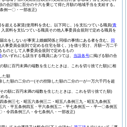
額の合計額に百分の十六を乗じて得た月額の地域手当を支給する。
条例一〇・一部改正)
円を超える家賃
(使用料を含む。以下同じ。)
を支払つている職員
(
青
、入居料を支払つている職員その他人事委員会規則で定める職員を
(届出をしないが事実上婚姻関係と同様の事情にある者を含む。
同
他人事委員会規則で定める住宅を除く。)
を借り受け、月額一万二千
るものとして人事委員会規則で定めるもの
号
のいずれにも該当する職員にあつては、
当該各号
に掲げる額の合
その額に百円未満の端数を生じたときは、これを切り捨てた額)
に相
した額
除した額の二分の一
(その控除した額の二分の一が一万六千円を超
(その額に百円未満の端数を生じたときは、これを切り捨てた額)
定める。
五四条例三七・昭五六条例三二・昭五八条例三九・昭五九条例五
五六・平五条例四五・平六条例五二・平七条例五一・平一〇条例五
〇・令四条例三八・令七条例八・一部改正)