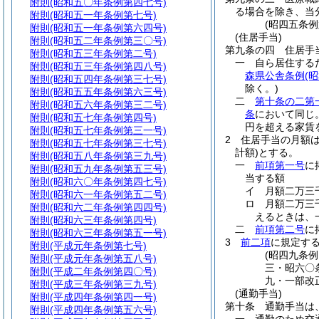
附則
(昭和五〇年条例第四七号)
る場合を除き、当
附則
(昭和五一年条例第七号)
(昭四五条
附則
(昭和五一年条例第六四号)
(住居手当)
附則
(昭和五二年条例第三〇号)
第九条の四
住居手
附則
(昭和五三年条例第二号)
一
自ら居住する
附則
(昭和五三年条例第四八号)
森県公舎条例
(
附則
(昭和五四年条例第三七号)
除く。)
附則
(昭和五五年条例第六三号)
二
第十条の二第
附則
(昭和五六年条例第三二号)
条
において同じ
附則
(昭和五七年条例第四号)
円を超える家賃
附則
(昭和五七年条例第三一号)
2
住居手当の月額
附則
(昭和五七年条例第三七号)
計額)
とする。
附則
(昭和五八年条例第三九号)
一
前項第一号
に
附則
(昭和五九年条例第五三号)
当する額
附則
(昭和六〇年条例第四七号)
イ
月額二万三
附則
(昭和六一年条例第五二号)
ロ
月額二万三
附則
(昭和六二年条例第四四号)
えるときは、
附則
(昭和六三年条例第四号)
二
前項第二号
に
附則
(昭和六三年条例第五一号)
3
前二項
に規定す
附則
(平成元年条例第七号)
(昭四九条
附則
(平成元年条例第五八号)
三・昭六〇
附則
(平成二年条例第四〇号)
九・一部改
附則
(平成三年条例第三九号)
(通勤手当)
附則
(平成四年条例第四一号)
第十条
通勤手当は
附則
(平成四年条例第五六号)