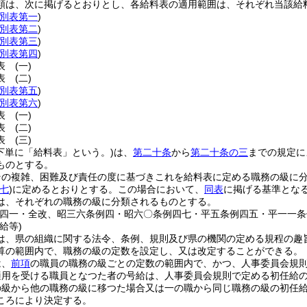
類は、次に掲げるとおりとし、各給料表の適用範囲は、それぞれ当該給
別表第一
)
別表第二
)
別表第三
)
別表第四
)
料表
(一)
料表
(二)
別表第五
)
別表第六
)
料表
(一)
料表
(二)
料表
(三)
下単に「給料表」という。)
は、
第二十条
から
第二十条の三
までの規定に
ものとする。
その複雑、困難及び責任の度に基づきこれを給料表に定める職務の級に
七
)
に定めるとおりとする。
この場合において、
同表
に掲げる基準とな
は、それぞれの職務の級に分類されるものとする。
例四一・全改、昭三六条例四・昭六〇条例四七・平五条例四五・平一一条
給等)
は、県の組織に関する法令、条例、規則及び県の機関の定める規程の趣
算の範囲内で、職務の級の定数を設定し、又は改定することができる。
は、
前項
の職員の職務の級ごとの定数の範囲内で、かつ、人事委員会規
適用を受ける職員となつた者の号給は、人事委員会規則で定める初任給
の級から他の職務の級に移つた場合又は一の職から同じ職務の級の初任
ころにより決定する。