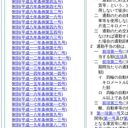
一
通勤のため交
附則
(平成五年条例第四五号)
賃等」という。)
附則
(平成六年条例第四七号)
用しないで徒歩
附則
(平成六年条例第五二号)
二
通勤のため自
附則
(平成七年条例第一六号)
車等を使用しな
附則
(平成七年条例第五一号)
片道二キロメー
附則
(平成八年条例第四六号)
三
通勤のため交
附則
(平成九年条例第五四号)
なければ通勤す
附則
(平成九年条例第六三号)
た場合の通勤距
附則
(平成一〇年条例第五九号)
2
通勤手当の額は
附則
(平成一一年条例第七号)
一
前項第一号
に
附則
(平成一一年条例第六〇号)
当する額
(
次項
及
附則
(平成一二年条例第一七一号)
二
前項第二号
に
附則
(平成一三年条例第六九号)
期間当たりの通
附則
(平成一三年条例第七二号)
額)
附則
(平成一四年条例第一四号)
イ
四輪の自動
附則
(平成一四年条例第九二号)
キロメートル
附則
(平成一五年条例第一四号)
た額
附則
(平成一五年条例第七一号)
ロ
四輪の自動
附則
(平成一六年条例第七号)
ル以上である
附則
(平成一六年条例第五九号)
三
前項第三号
に
附則
(平成一七年条例第一七号)
離、自動車等の
附則
(平成一七年条例第八一号)
3
第一項第一号
又
附則
(平成一八年条例第九号)
関等
(
第一号
及び
第
附則
(平成一九年条例第一三号)
となる運賃等に相
附則
(平成一九年条例第八〇号)