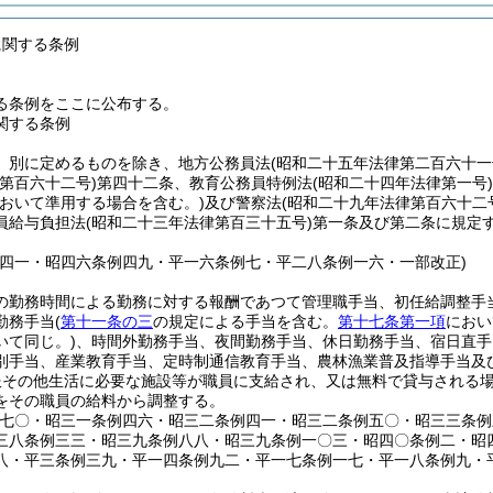
に関する条例
る条例をここに公布する。
関する条例
、別に定めるものを除き、地方公務員法
(昭和二十五年法律第二百六十一
第百六十二号)
第四十二条、教育公務員特例法
(昭和二十四年法律第一号)
おいて準用する場合を含む。)
及び警察法
(昭和二十九年法律第百六十二
員給与負担法
(昭和二十三年法律第百三十五号)
第一条及び第二条に規定
例四一・昭四六条例四九・平一六条例七・平二八条例一六・一部改正)
の勤務時間による勤務に対する報酬であつて管理職手当、初任給調整手
勤務手当
(
第十一条の三
の規定による手当を含む。
第十七条第一項
におい
いて同じ。)
、時間外勤務手当、夜間勤務手当、休日勤務手当、宿日直手
別手当、産業教育手当、定時制通信教育手当、農林漁業普及指導手当及
服その他生活に必要な施設等が職員に支給され、又は無料で貸与される
をその職員の給料から調整する。
例七〇・昭三一条例四六・昭三二条例四一・昭三二条例五〇・昭三三条
三八条例三三・昭三九条例八八・昭三九条例一〇三・昭四〇条例二・昭
八・平三条例三九・平一四条例九二・平一七条例一七・平一八条例九・