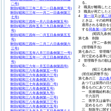
る。
〇号)
2
職員が離職した
附則
(昭和三三年二月二一日条例第二号)
3
職員が死亡した
附則
(昭和三三年一一月二一日条例第三
4
第一項
又は
第二
七号)
ときは、その給料
附則
(昭和三四年一月八日条例第五号)
適用される場合を
附則
(昭和三四年五月二九日条例第三六
する
同条第一項
の
号)
(昭四九条
附則
(昭和三四年一〇月五日条例第五五
第七条
削除
号)
(平二一条例
附則
(昭和三四年一二月二八日条例第六
(管理職手当)
三号)
第七条の二
管理職
附則
(昭和三五年八月三日条例第三一号)
則で定める基準に
附則
(昭和三五年一〇月三日条例第四八
2
管理職手当の額
号)
る。
附則
(昭和三六年一月五日条例第四号)
(昭三七条
附則
(昭和三六年条例第五一号)
(初任給調整手当)
附則
(昭和三六年条例第六三号)
第七条の三
次の各
附則
(昭和三七年条例第六号)
あつては採用の日
附則
(昭和三七年条例第四〇号)
係るものにあつて
附則
(昭和三八年条例第五号)
一
医療職給料表
附則
(昭和三八年条例第九号)
千六百円
附則
(昭和三八年条例第一三号)
二
医学又は歯学
附則
(昭和三八年条例第三三号)
定めるもの 月
附則
(昭和三八年条例第六五号)
三
獣医学に関す
附則
(昭和三九年九月二五日条例第八八