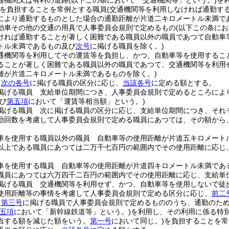
通機関又は有料の道路
(以下この条において「交通機関等」という。)
を
を負担することを常例とする職員
(交通機関等を利用しなければ通勤す
により通勤するものとした場合の通勤距離が片道二キロメートル未満で
動車その他の交通の用具で人事委員会規則で定めるもの
(以下この条に
ければ通勤することが著しく困難である職員以外の職員であつて自動車
トル未満であるもの及び
次号
に掲げる職員を除く。)
通機関等を利用してその運賃等を負担し、かつ、自動車等を使用するこ
ることが著しく困難である職員以外の職員であつて、交通機関等を利用
離が片道二キロメートル未満であるものを除く。)
、
次の各号
に掲げる職員の区分に応じ、
当該各号
に定める額とする。
掲げる職員 支給単位期間につき、人事委員会規則で定めるところによ
び
第五項
において「運賃等相当額」という。)
掲げる職員 次に掲げる職員の区分に応じ、支給単位期間につき、それ
勤回数を考慮して人事委員会規則で定める職員にあつては、その額から
車を使用する職員以外の職員 自動車等の使用距離が片道五キロメート
以上である職員にあつては二万千七百円の範囲内でその使用距離に応じ
車を使用する職員 自動車等の使用距離が片道四キロメートル未満であ
職員にあつては六万四千二百円の範囲内でその使用距離に応じ、支給単
掲げる職員 交通機関等を利用せず、かつ、自動車等を使用しないで徒
使用距離等の事情を考慮して人事委員会規則で定める区分に応じ、
前二
は
第三号
に掲げる職員で人事委員会規則で定めるもののうち、通勤のた
五項
において「新幹線鉄道等」という。)
を利用し、その利用に係る特
当する額を減じた額をいう。
第一号
において同じ。)
を負担することを常