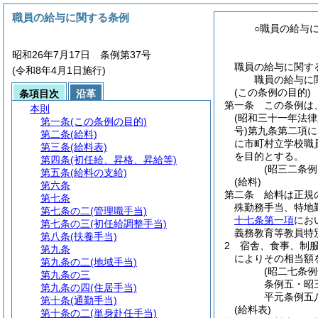
職員の給与に関する条例
○職員の給与
昭和26年7月17日 条例第37号
職員の給与に関す
(令和8年4月1日施行)
職員の給与に
(この条例の目的)
条項目次
沿革
第一条
この条例は
本則
(昭和三十一年法律
第一条
(この条例の目的)
号)
第九条第二項に
第二条
(給料)
に市町村立学校職
第三条
(給料表)
を目的とする。
第四条
(初任給、昇格、昇給等)
(昭三二条
第五条
(給料の支給)
(給料)
第六条
第二条
給料は正規
第七条
殊勤務手当、特地
第七条の二
(管理職手当)
十七条第一項
にお
第七条の三
(初任給調整手当)
義務教育等教員特
第八条
(扶養手当)
2
宿舎、食事、制
第九条
によりその相当額
第九条の二
(地域手当)
(昭二七条
第九条の三
条例五・昭
第九条の四
(住居手当)
平元条例五
第十条
(通勤手当)
(給料表)
第十条の二
(単身赴任手当)