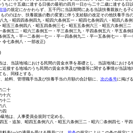
のうちに十五歳に達する日後の最初の四月一日から二十二歳に達する日
前項
の規定にかかわらず、五千円に当該期間にある当該扶養親族たる子
るもののほか、扶養親族の数の変更に伴う支給額の改定その他扶養手当
例八九・昭四四条例四九・昭四六条例五一・昭四七条例四八・昭四八条
・昭五三条例四八・昭五四条例三七・昭五五条例六三・昭五六条例三二
一条例五二・昭六三条例五一・平三条例三九・平四条例五六・平五条例
条例五九・平一二条例一七一・平一四条例九二・平一五条例七一・平一
・令七条例八・一部改正)
)
当は、当該地域における民間の賃金水準を基礎とし、当該地域における
に近接する地域のうち民間の賃金水準及び物価等に関する事情が当該地
ても、同様とする。
は、給料、管理職手当及び扶養手当の月額の合計額に、
次の各号
に掲げ
の二十
の十六
の十二
の八
の四
の級地は、人事委員会規則で定める。
例四五・追加、昭四五条例六八・昭五六条例三二・昭六〇条例四七・平
給料表
(一)
の適用を受ける職員には、
前条
の規定によりこの条の規定に