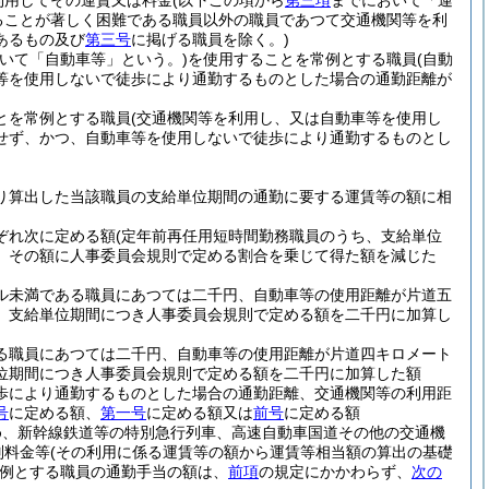
利用してその運賃又は料金
(以下この項から
第三項
までにおいて「運
ることが著しく困難である職員以外の職員であつて交通機関等を利
あるもの及び
第三号
に掲げる職員を除く。)
おいて「自動車等」という。)
を使用することを常例とする職員
(自動
等を使用しないで徒歩により通勤するものとした場合の通勤距離が
とを常例とする職員
(交通機関等を利用し、又は自動車等を使用し
せず、かつ、自動車等を使用しないで徒歩により通勤するものとし
り算出した当該職員の支給単位期間の通勤に要する運賃等の額に相
ぞれ次に定める額
(定年前再任用短時間勤務職員のうち、支給単位
、その額に人事委員会規則で定める割合を乗じて得た額を減じた
ル未満である職員にあつては二千円、自動車等の使用距離が片道五
、支給単位期間につき人事委員会規則で定める額を二千円に加算し
る職員にあつては二千円、自動車等の使用距離が片道四キロメート
位期間につき人事委員会規則で定める額を二千円に加算した額
歩により通勤するものとした場合の通勤距離、交通機関等の利用距
号
に定める額、
第一号
に定める額又は
前号
に定める額
め、新幹線鉄道等の特別急行列車、高速自動車国道その他の交通機
別料金等
(その利用に係る運賃等の額から運賃等相当額の算出の基礎
例とする職員の通勤手当の額は、
前項
の規定にかかわらず、
次の