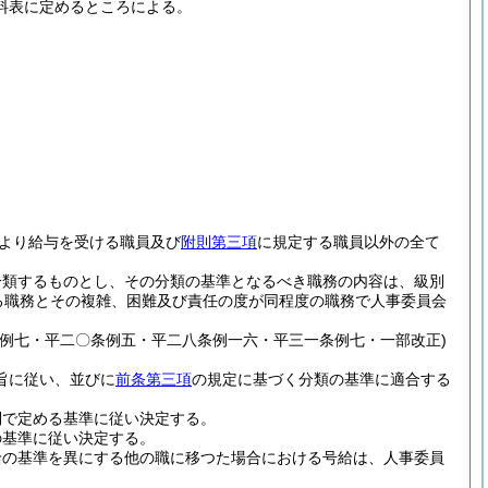
料表に定めるところによる。
より給与を受ける職員及び
附則第三項
に規定する職員以外の全て
分類するものとし、その分類の基準となるべき職務の内容は、級別
る職務とその複雑、困難及び責任の度が同程度の職務で人事委員会
例七・平二〇条例五・平二八条例一六・平三一条例七・一部改正)
旨に従い、並びに
前条第三項
の規定に基づく分類の基準に適合する
則で定める基準に従い決定する。
の基準に従い決定する。
給の基準を異にする他の職に移つた場合における号給は、人事委員