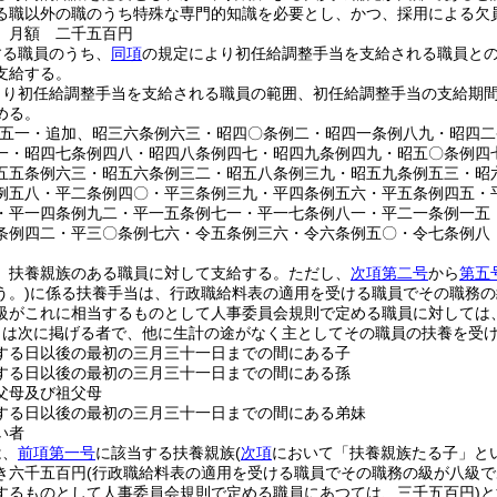
る職以外の職のうち特殊な専門的知識を必要とし、かつ、採用による欠
 月額 二千五百円
する職員のうち、
同項
の規定により初任給調整手当を支給される職員と
支給する。
より初任給調整手当を支給される職員の範囲、初任給調整手当の支給期
める。
例五一・追加、昭三六条例六三・昭四〇条例二・昭四一条例八九・昭四
一・昭四七条例四八・昭四八条例四七・昭四九条例四九・昭五〇条例四
五五条例六三・昭五六条例三二・昭五八条例三九・昭五九条例五三・昭
例五八・平二条例四〇・平三条例三九・平四条例五六・平五条例四五・
・平一四条例九二・平一五条例七一・平一七条例八一・平二一条例一五
条例四二・平三〇条例七六・令五条例三六・令六条例五〇・令七条例八
、扶養親族のある職員に対して支給する。
ただし、
次項第二号
から
第五
う。)
に係る扶養手当は、行政職給料表の適用を受ける職員でその職務の
級がこれに相当するものとして人事委員会規則で定める職員に対しては
とは次に掲げる者で、他に生計の途がなく主としてその職員の扶養を受
する日以後の最初の三月三十一日までの間にある子
する日以後の最初の三月三十一日までの間にある孫
父母及び祖父母
する日以後の最初の三月三十一日までの間にある弟妹
い者
は、
前項第一号
に該当する扶養親族
(
次項
において「扶養親族たる子」とい
き六千五百円
(行政職給料表の適用を受ける職員でその職務の級が八級
するものとして人事委員会規則で定める職員にあつては、三千五百円)
と