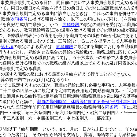
人事委員会規則で定める日に、同日前において人事委員会規則で定める
いて、同日の翌日から昇給を行う日の前日までの間に当該職員が地方公
人事委員会規則で定める事由に該当したときは、これらの事由を併せて
り職員
(
次項各号
に掲げる職員を除く。以下この項において同じ。)
を昇給
部を良好な成績で勤務し、かつ、
同項後段
の規定の適用を受けない職員
であるもの、教育職給料表
(二)
の適用を受ける職員でその職務の級が四
の、医療職給料表
(三)
の適用を受ける職員でその職務の級が七級である
規則で定める職員にあつては、三号給)
とすることを標準として人事委員
の
第五項
の規定による昇給は、
同項前段
に規定する期間における当該職
行うものとし、昇給させる場合の昇給の号給数は、勤務成績に応じて人
事委員会規則で定める職員にあつては、五十六歳以上の年齢で人事委員会
の適用を受ける職員でその職務の級が八級以上であるもの及び同表以外
員会規則で定める職員
その属する職務の級における最高の号給を超えて行うことができない。
予算の範囲内で行わなければならない。
までに規定するもののほか、職員の昇給に関し必要な事項は、人事委員
二十二条の四第三項に規定する定年前再任用短時間勤務職員
(以下「定
員に適用される給料表の定年前再任用短時間勤務職員の欄に掲げる基準
の級に応じた額に、
職員の勤務時間、休暇等に関する条例
(平成七年七
められた当該定年前再任用短時間勤務職員の勤務時間を
同条第一項
に規
例四一・全改、昭三六条例四・昭六〇条例四七・昭六二条例四四・平一
・平二八条例一六・令四条例三八・令七条例八・一部改正)
期間
(以下「給与期間」という。)
は、月の一日から末日までとし、その
となつた者には、その日から給料を支給し、昇給、降給等により給料額