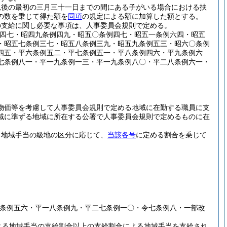
以後の最初の三月三十一日までの間にある子がいる場合における扶
の数を乗じて得た額を
同項
の規定による額に加算した額とする。
の支給に関し必要な事項は、人事委員会規則で定める。
例四七・昭四九条例四九・昭五〇条例四七・昭五一条例六四・昭五
・昭五七条例三七・昭五八条例三九・昭五九条例五三・昭六〇条例
四五・平六条例五二・平七条例五一・平八条例四六・平九条例六
七条例八一・平一九条例一三・平一九条例八〇・平二八条例六一・
物価等を考慮して人事委員会規則で定める地域に在勤する職員に支
域に準ずる地域に所在する公署で人事委員会規則で定めるものに在
る地域手当の級地の区分に応じて、
当該各号
に定める割合を乗じて
四条例五六・平一八条例九・平二七条例一〇・令七条例八・一部改
よる地域手当の支給割合以上の支給割合による地域手当を支給され