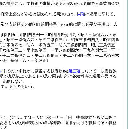
員の補充について特別の事情があると認められる職で人事委員会規
の権衡上必要があると認められる職員には、
同項
の規定に準じて、
間及び支給額その他初任給調整手当の支給に関し必要な事項は、人
二条例四五・昭四四条例一・昭四四条例四九・昭四五条例六八・昭
七・昭五一条例六四・昭五二条例三〇・昭五三条例四八・昭五四条
六〇条例四七・昭六一条例五二・昭六二条例四四・昭六三条例五
平六条例五二・平七条例五一・平八条例四六・平九条例六三・平一
・平二六条例九四・平二八条例三・平二八条例一六・平二八条例六
・令七条例五八・一部改正)
号
までのいずれかに該当する扶養親族
(
第三項
において「扶養親族
級が九級以上であるもの及び同表以外の各給料表の適用を受ける
、支給しない。
けているものをいう。
う。)
については一人につき一万三千円、扶養親族たる父母等に
であるもの及び同表以外の各給料表の適用を受ける職員でその職務
する。