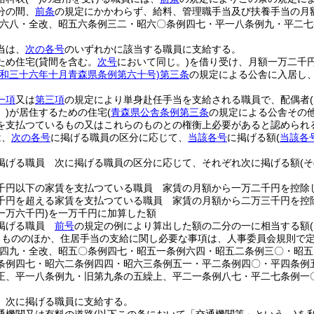
分の間、
前条
の規定にかかわらず、給料、管理職手当及び扶養手当の月
例六八・全改、昭五六条例三二・昭六〇条例四七・平一八条例九・平二七
当は、
次の各号
のいずれかに該当する職員に支給する。
ため住宅
(貸間を含む。
次号
において同じ。)
を借り受け、月額一万二千
昭和三十六年十月青森県条例第六十号)
第三条
の規定による公舎に入居し
一項
又は
第三項
の規定により単身赴任手当を支給される職員で、配偶者
。)
が居住するための住宅
(
青森県公舎条例第三条
の規定による公舎その
を支払つているもの又はこれらのものとの権衡上必要があると認められ
は、
次の各号
に掲げる職員の区分に応じて、
当該各号
に掲げる額
(
当該各
掲げる職員 次に掲げる職員の区分に応じて、それぞれ次に掲げる額
(
千円以下の家賃を支払つている職員 家賃の月額から一万二千円を控除
千円を超える家賃を支払つている職員 家賃の月額から二万三千円を控
一万六千円)
を一万千円に加算した額
掲げる職員
前号
の規定の例により算出した額の二分の一に相当する額
るもののほか、住居手当の支給に関し必要な事項は、人事委員会規則で
例四九・全改、昭五〇条例四七・昭五一条例六四・昭五二条例三〇・昭
条例四七・昭六二条例四四・昭六三条例五一・平二条例四〇・平四条例
正、平一八条例九・旧第九条の五繰上、平二一条例八七・平二七条例一
、次に掲げる職員に支給する。