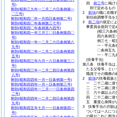
四
前三号
に掲げ
号)
則で定めるもの
附則
(昭和三九年一二月二六日条例第一
2
前項
の職に在職
〇三号)
初任給調整手当を
附則
(昭和四〇年一月四日条例第二号)
3
前二項
の規定に
附則
(昭和四〇年条例第三七号)
事委員会規則で定
附則
(昭和四〇年条例第六四号)
(昭三六条
附則
(昭和四一年三月三〇日条例第四〇
四六条例五
号)
例三七・昭
附則
(昭和四一年一二月二六日条例第八
一・平元条
九号)
〇条例五九
附則
(昭和四二年一二月二七日条例第四
一・平二九
五号)
(扶養手当)
附則
(昭和四三年六月一八日条例第三〇
第八条
扶養手当は
号)
たる父母等」とい
附則
(昭和四三年一二月二四日条例第四
職員でその職務の
八号)
2
前項
の扶養親族
附則
(昭和四四年一月一日条例第一号)
一
二十二歳に達
附則
(昭和四四年一月一日条例第三号)
二
二十二歳に達
附則
(昭和四四年一二月一一日条例第四
三
六十歳以上の
二号)
四
二十二歳に達
附則
(昭和四四年一二月二四日条例第四
五
重度心身障が
九号)
3
扶養手当の月額
附則
(昭和四五年七月一一日条例第四一
ついては一人につ
号)
の級がこれに相当