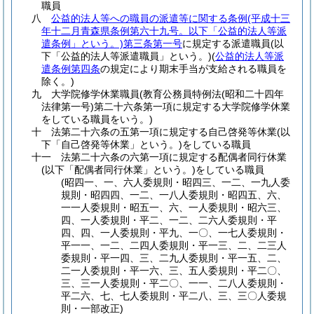
職員
八
公益的法人等への職員の派遣等に関する条例
(平成十三
年十二月青森県条例第六十九号。以下「公益的法人等派
遣条例」という。)
第三条第一号
に規定する派遣職員
(以
下「公益的法人等派遣職員」という。)
(
公益的法人等派
遣条例第四条
の規定により期末手当が支給される職員を
除く。)
九
大学院修学休業職員
(教育公務員特例法
(昭和二十四年
法律第一号)
第二十六条第一項に規定する大学院修学休業
をしている職員をいう。)
十
法第二十六条の五第一項に規定する自己啓発等休業
(以
下「自己啓発等休業」という。)
をしている職員
十一
法第二十六条の六第一項に規定する配偶者同行休業
(以下「配偶者同行休業」という。)
をしている職員
(昭四一、一、六人委規則・昭四三、一二、一九人委
規則・昭四四、一二、一八人委規則・昭四五、六、
一一人委規則・昭五一、六、一人委規則・昭六三、
四、一人委規則・平二、一二、二六人委規則・平
四、四、一人委規則・平九、一〇、一七人委規則・
平一一、一二、二四人委規則・平一三、二、二三人
委規則・平一四、三、二九人委規則・平一五、二、
二一人委規則・平一六、三、五人委規則・平二〇、
三、三一人委規則・平二〇、一一、二八人委規則・
平二六、七、七人委規則・平二八、三、三〇人委規
則・一部改正)