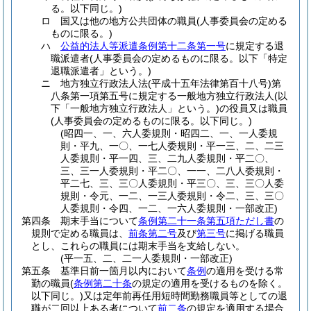
る。以下同じ。)
ロ
国又は他の地方公共団体の職員
(人事委員会の定める
ものに限る。)
ハ
公益的法人等派遣条例第十二条第一号
に規定する退
職派遣者
(人事委員会の定めるものに限る。以下「特定
退職派遣者」という。)
ニ
地方独立行政法人法
(平成十五年法律第百十八号)
第
八条第一項第五号に規定する一般地方独立行政法人
(以
下「一般地方独立行政法人」という。)
の役員又は職員
(人事委員会の定めるものに限る。以下同じ。)
(昭四一、一、六人委規則・昭四二、一、一人委規
則・平九、一〇、一七人委規則・平一三、二、二三
人委規則・平一四、三、二九人委規則・平二〇、
三、三一人委規則・平二〇、一一、二八人委規則・
平二七、三、三〇人委規則・平三〇、三、三〇人委
規則・令元、一二、一三人委規則・令二、三、三〇
人委規則・令四、一二、一六人委規則・一部改正)
第四条
期末手当について
条例第二十一条第五項ただし書
の
規則で定める職員は、
前条第二号
及び
第三号
に掲げる職員
とし、これらの職員には期末手当を支給しない。
(平一五、二、二一人委規則・一部改正)
第五条
基準日前一箇月以内において
条例
の適用を受ける常
勤の職員
(
条例第二十条
の規定の適用を受けるものを除く。
以下同じ。)
又は定年前再任用短時間勤務職員等としての退
職が二回以上ある者について
前二条
の規定を適用する場合