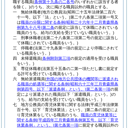
職する職員
(
条例第十九条の二各号
のいずれかに該当する者
を除く。)
のうち、次に掲げる職員以外の職員とする。
一
無給休職者
(地方公務員法
(昭和二十五年法律第二百六
十一号。以下「法」という。)
第二十八条第二項第一号又
は
職員の分限に関する条例
(昭和二十六年十二月青森県条
例第九十八号)
第二条
の規定に該当して休職にされている
職員のうち、給与の支給を受けていない職員をいう。)
二
刑事休職者
(法第二十八条第二項第二号の規定に該当し
て休職にされている職員をいう。)
三
停職者
(法第二十九条第一項の規定により停職にされて
いる職員をいう。)
四
未帰還職員
(
条例附則第三項
の規定の適用を受ける職員
をいう。)
五
専従休職者
(法第五十五条の二第一項ただし書に規定す
る許可を受けている職員をいう。)
六
無給派遣職員
(
外国の地方公共団体の機関等に派遣され
る職員の処遇等に関する条例
(昭和六十三年三月青森県条
例第四号。以下「派遣条例」という。)
第二条第一項
の規
定により派遣された職員
(以下「派遣職員」という。)
の
うち、給与の支給を受けていない職員をいう。)
七
地方公務員の育児休業等に関する法律
(平成三年法律第
百十号。以下「育児休業法」という。)
第二条の規定によ
り育児休業をしている職員のうち、
職員の育児休業等に
関する条例
(平成四年三月青森県条例第五号。以下「育児
休業条例」という。)
第七条第一項
に規定する職員以外の