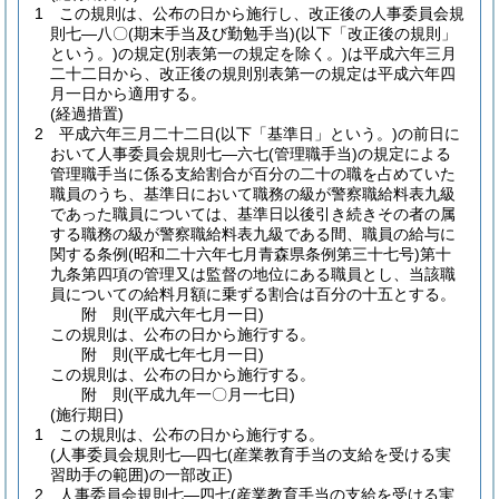
1
この規則は、公布の日から施行し、改正後の人事委員会規
則七―八〇
(期末手当及び勤勉手当)
(以下「改正後の規則」
という。)
の規定
(別表第一の規定を除く。)
は平成六年三月
二十二日から、改正後の規則別表第一の規定は平成六年四
月一日から適用する。
(経過措置)
2
平成六年三月二十二日
(以下「基準日」という。)
の前日に
おいて人事委員会規則七―六七
(管理職手当)
の規定による
管理職手当に係る支給割合が百分の二十の職を占めていた
職員のうち、基準日において職務の級が警察職給料表九級
であった職員については、基準日以後引き続きその者の属
する職務の級が警察職給料表九級である間、職員の給与に
関する条例
(昭和二十六年七月青森県条例第三十七号)
第十
九条第四項の管理又は監督の地位にある職員とし、当該職
員についての給料月額に乗ずる割合は百分の十五とする。
附
則
(平成六年七月一日
)
この規則は、公布の日から施行する。
附
則
(平成七年七月一日
)
この規則は、公布の日から施行する。
附
則
(平成九年一〇月一七日
)
(施行期日)
1
この規則は、公布の日から施行する。
(人事委員会規則七―四七(産業教育手当の支給を受ける実
習助手の範囲)の一部改正)
2
人事委員会規則七―四七
(産業教育手当の支給を受ける実