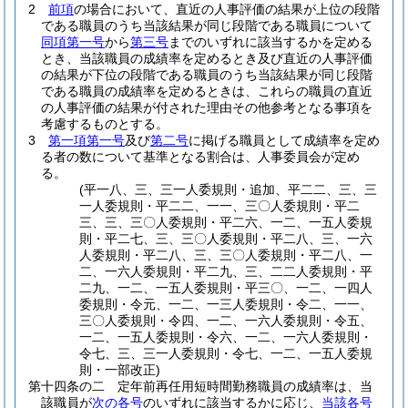
2
前項
の場合において、直近の人事評価の結果が上位の段階
である職員のうち当該結果が同じ段階である職員について
同項第一号
から
第三号
までのいずれに該当するかを定める
とき、当該職員の成績率を定めるとき及び直近の人事評価
の結果が下位の段階である職員のうち当該結果が同じ段階
である職員の成績率を定めるときは、これらの職員の直近
の人事評価の結果が付された理由その他参考となる事項を
考慮するものとする。
3
第一項第一号
及び
第二号
に掲げる職員として成績率を定め
る者の数について基準となる割合は、人事委員会が定め
る。
(平一八、三、三一人委規則・追加、平二二、三、三
一人委規則・平二二、一一、三〇人委規則・平二
三、三、三〇人委規則・平二六、一二、一五人委規
則・平二七、三、三〇人委規則・平二八、三、一六
人委規則・平二八、三、三〇人委規則・平二八、一
二、一六人委規則・平二九、三、二二人委規則・平
二九、一二、一五人委規則・平三〇、一二、一四人
委規則・令元、一二、一三人委規則・令二、一一、
三〇人委規則・令四、一二、一六人委規則・令五、
一二、一五人委規則・令六、一二、一六人委規則・
令七、三、三一人委規則・令七、一二、一五人委規
則・一部改正)
第十四条の二
定年前再任用短時間勤務職員の成績率は、当
該職員が
次の各号
のいずれに該当するかに応じ、
当該各号