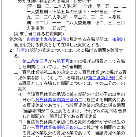
分が五類の職を占める職員 百分の十
(平一四、三、二九人委規則・全改、平一五、二、二
一人委規則・旧第五条の三繰下・一部改正、平一
九、三、三〇人委規則・平二〇、三、三一人委規
則・平二〇、一一、二八人委規則・令二、三、三〇
人委規則・一部改正)
(期末手当に係る在職期間)
第六条
条例第十九条第二項
に規定する在職期間は、
条例
の
適用を受ける職員として在職した期間とする。
2
前項
の期間の算定については、次に掲げる期間を除算す
る。
一
第二条第三号
から
第五号
までに掲げる職員として在職
した期間については、その全期間
二
育児休業法第二条の規定により育児休業
(次に掲げる育
児休業を除く。)
をしている職員及び
第二条第九号
に掲げ
る職員として在職した期間については、その二分の一の
期間
イ
当該育児休業の承認に係る期間の全部が子の出生の
日から
育児休業条例第三条の二
に規定する期間内にあ
る育児休業であつて、当該育児休業の承認に係る期間
(当該期間が二以上あるときは、それぞれの期間を合算
した期間)
が一箇月以下である育児休業
ロ
当該育児休業の承認に係る期間の全部が子の出生の
日から
育児休業条例第三条の二
に規定する期間内にあ
る育児休業以外の育児休業であつて、当該育児休業の