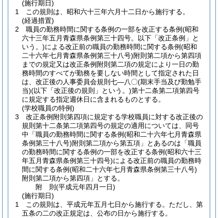
(施行期日)
1
この規則は、昭和六十三年六月十二日から施行する。
(経過措置)
2
職員の勤務時間に関する条例の一部を改正する条例
(昭和
六十三年五月青森県条例第三十四号。以下「改正条例」と
いう。)
による改正前の職員の勤務時間に関する条例
(昭和
二十六年七月青森県条例第三十八号)
附則第二項から第四項
までの規定又は改正条例附則第二項の規定により一日の勤
務時間のすべてが勤務を要しない時間として指定された日
は、改正後の人事委員会規則七―八〇
(期末手当及び勤勉手
当)
(以下「改正後の規則」という。)
第十二条第二項第四号
に規定する指定週休日に含まれるものとする。
(学校職員の特例)
3
改正条例附則第四項に規定する学校職員に対する改正後の
規則第十二条第二項第四号の規定の適用については、同号
中「職員の勤務時間に関する条例
(昭和二十六年七月青森県
条例第三十八号)
附則第二項から第五項」とあるのは「職員
の勤務時間に関する条例の一部を改正する条例
(昭和六十三
年五月青森県条例第三十四号)
による改正前の職員の勤務時
間に関する条例
(昭和二十六年七月青森県条例第三十八号)
附則第二項から第四項」とする。
附
則
(平成元年四月一日
)
(施行期日)
1
この規則は、平成元年五月七日から施行する。
ただし、第
五条の二の改正規定は、公布の日から施行する。