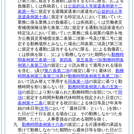
び第三項に規定する通勤に該当するものに限る。)
による
負傷若しくは疾病若しくは
公益的法人等派遣条例第十二
条第一号
に規定する退職派遣者の派遣先の
公益的法人等
派遣条例第十条
に規定する特定法人において就いていた
業務に係る業務上の負傷若しくは疾病若しくは労働者災
害補償保険法第七条第二項に規定する通勤
(当該派遣先の
特定法人において就いていた業務に係る就業の場所を地
方公務員災害補償法第二条第二項第一号及び第二号に規
定する勤務場所とみなした場合に同条第二項及び第三項
に規定する通勤に該当するものに限る。)
による負傷若し
くは疾病を除く。)
により勤務しなかつた期間から
勤務時
間条例第三条第一項
、
第四条
、
第五条第一項
(
勤務時間条
例第八条第三項
の規定により読み替えて適用される場合
を含む。)
及び
第八条第二項
の規定に基づく週休日、
勤務
時間条例第三条第三項
及び
勤務時間条例第五条第二項
に
おいて読み替えて準用する
同条第一項
の規定に基づく勤
務時間を割り振らない日、
勤務時間条例第八条の五第一
項
の規定により割り振られた勤務時間の全部について
同
項
に規定する時間外勤務代休時間を指定された日並びに
条例第十二条
に規定する祝日法による休日等及び年末年
始の休日等
(
次号
において「週休日等」という。)
を除い
た日が三十日を超える場合には、その勤務しなかつた全
期間。
ただし、人事委員会の定める期間を除く。
九
勤務時間条例第十六条
の規定による介護休暇の承認を
受けて勤務しなかつた期間から週休日等を除いた日が三