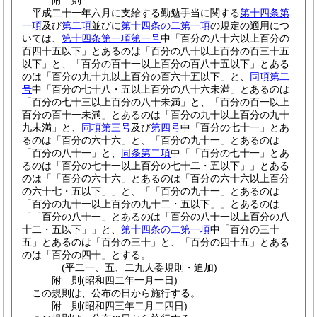
附
則
平成二十一年六月に支給する勤勉手当に関する
第十四条第
一項
及び
第二項
並びに
第十四条の二第一項
の規定の適用につ
いては、
第十四条第一項第一号
中「百分の八十六以上百分の
百四十五以下」とあるのは「百分の八十以上百分の百三十五
以下」と、「百分の百十一以上百分の百八十五以下」とある
のは「百分の九十九以上百分の百六十五以下」と、
同項第二
号
中「百分の七十八・五以上百分の八十六未満」とあるのは
「百分の七十三以上百分の八十未満」と、「百分の百一以上
百分の百十一未満」とあるのは「百分の九十以上百分の九十
九未満」と、
同項第三号
及び
第四号
中「百分の七十一」とあ
るのは「百分の六十六」と、「百分の九十一」とあるのは
「百分の八十一」と、
同条第二項
中「「百分の七十一」とあ
るのは「百分の七十一以上百分の七十二・五以下」」とある
のは「「百分の六十六」とあるのは「百分の六十六以上百分
の六十七・五以下」」と、「「百分の九十一」とあるのは
「百分の九十一以上百分の九十二・五以下」」とあるのは
「「百分の八十一」とあるのは「百分の八十一以上百分の八
十二・五以下」」と、
第十四条の二第一項
中「百分の三十
五」とあるのは「百分の三十」と、「百分の四十五」とある
のは「百分の四十」とする。
(平二一、五、二九人委規則・追加)
附
則
(昭和四二年一月一日
)
この規則は、公布の日から施行する。
附
則
(昭和四三年二月二四日
)