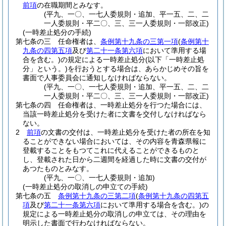
前項
の在職期間とみなす。
(平九、一〇、一七人委規則・追加、平一五、二、二
一人委規則・平二〇、三、三一人委規則・一部改正)
(一時差止処分の手続)
第七条の三
任命権者は、
条例第十九条の三第一項
(
条例第十
九条の四第五項
及び
第二十一条第六項
において準用する場
合を含む。)
の規定による一時差止処分
(以下「一時差止処
分」という。)
を行おうとする場合は、あらかじめその旨を
書面で人事委員会に通知しなければならない。
(平九、一〇、一七人委規則・追加、平一五、二、二
一人委規則・平二〇、三、三一人委規則・一部改正)
第七条の四
任命権者は、一時差止処分を行つた場合には、
当該一時差止処分を受けた者に文書を交付しなければなら
ない。
2
前項
の文書の交付は、一時差止処分を受けた者の所在を知
ることができない場合においては、その内容を青森県報に
登載することをもつてこれに代えることができるものと
し、登載された日から二週間を経過した時に文書の交付が
あつたものとみなす。
(平九、一〇、一七人委規則・追加)
(一時差止処分の取消しの申立ての手続)
第七条の五
条例第十九条の三第二項
(
条例第十九条の四第五
項
及び
第二十一条第六項
において準用する場合を含む。)
の
規定による一時差止処分の取消しの申立ては、その理由を
明示した書面で行わなければならない。