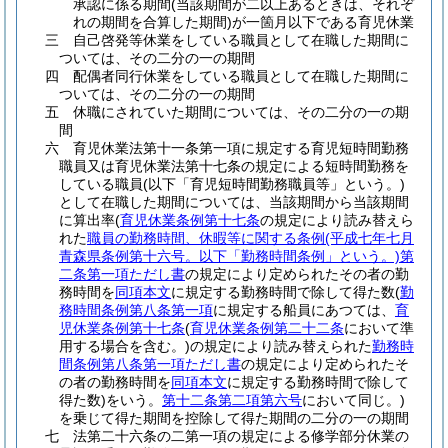
承認に係る期間
(当該期間が二以上あるときは、それぞ
れの期間を合算した期間)
が一箇月以下である育児休業
三
自己啓発等休業をしている職員として在職した期間に
ついては、その二分の一の期間
四
配偶者同行休業をしている職員として在職した期間に
ついては、その二分の一の期間
五
休職にされていた期間については、その二分の一の期
間
六
育児休業法第十一条第一項に規定する育児短時間勤務
職員又は育児休業法第十七条の規定による短時間勤務を
している職員
(以下「育児短時間勤務職員等」という。)
として在職した期間については、当該期間から当該期間
に算出率
(
育児休業条例第十七条
の規定により読み替えら
れた
職員の勤務時間、休暇等に関する条例
(平成七年七月
青森県条例第十六号。以下「勤務時間条例」という。)
第
二条第一項ただし書
の規定により定められたその者の勤
務時間を
同項本文
に規定する勤務時間で除して得た数
(
勤
務時間条例第八条第一項
に規定する船員にあつては、
育
児休業条例第十七条
(
育児休業条例第二十二条
において準
用する場合を含む。)
の規定により読み替えられた
勤務時
間条例第八条第一項ただし書
の規定により定められたそ
の者の勤務時間を
同項本文
に規定する勤務時間で除して
得た数)
をいう。
第十二条第二項第六号
において同じ。)
を乗じて得た期間を控除して得た期間の二分の一の期間
七
法第二十六条の二第一項の規定による修学部分休業の