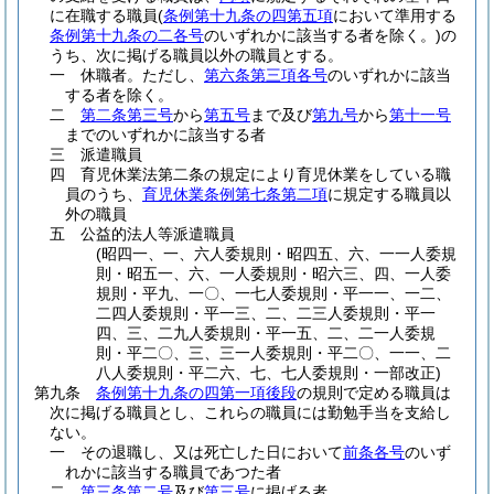
に在職する職員
(
条例第十九条の四第五項
において準用する
条例第十九条の二各号
のいずれかに該当する者を除く。)
の
うち、次に掲げる職員以外の職員とする。
一
休職者。
ただし、
第六条第三項各号
のいずれかに該当
する者を除く。
二
第二条第三号
から
第五号
まで及び
第九号
から
第十一号
までのいずれかに該当する者
三
派遣職員
四
育児休業法第二条の規定により育児休業をしている職
員のうち、
育児休業条例第七条第二項
に規定する職員以
外の職員
五
公益的法人等派遣職員
(昭四一、一、六人委規則・昭四五、六、一一人委規
則・昭五一、六、一人委規則・昭六三、四、一人委
規則・平九、一〇、一七人委規則・平一一、一二、
二四人委規則・平一三、二、二三人委規則・平一
四、三、二九人委規則・平一五、二、二一人委規
則・平二〇、三、三一人委規則・平二〇、一一、二
八人委規則・平二六、七、七人委規則・一部改正)
第九条
条例第十九条の四第一項後段
の規則で定める職員は
次に掲げる職員とし、これらの職員には勤勉手当を支給し
ない。
一
その退職し、又は死亡した日において
前条各号
のいず
れかに該当する職員であつた者
二
第三条第二号
及び
第三号
に掲げる者