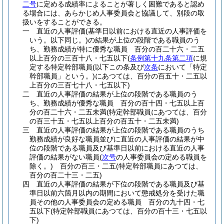
二号
に定める成績率によることが著しく困難であると認め
る場合には、あらかじめ人事委員会と協議して、別段の取
扱いをすることができる。
一
直近の人事評価
(基準日以前における直近の人事評価を
いう。以下同じ。)
の結果が上位の段階である職員のう
ち、勤務成績が特に優秀な職員 百分の百二十六・二五
以上百分の三百十八・七五以下
(
条例第十九条第二項
に規
定する特定幹部職員
(以下この条及び
次条
において「特定
幹部職員」という。)
にあつては、百分の百五十・二五以
上百分の三百七十八・七五以下)
二
直近の人事評価の結果が上位の段階である職員のう
ち、勤務成績が優秀な職員 百分の百十四・七五以上百
分の百二十六・二五未満
(特定幹部職員にあつては、百分
の百三十五・七五以上百分の百五十・二五未満)
三
直近の人事評価の結果が上位の段階である職員のうち
勤務成績が良好な職員並びに直近の人事評価の結果が中
位の段階である職員及び基準日以前における直近の人事
評価の結果がない職員
(
次号
の人事委員会の定める職員を
除く。)
百分の百三・二五
(特定幹部職員にあつては、
百分の百二十三・二五)
四
直近の人事評価の結果が下位の段階である職員及び基
準日以前六箇月以内の期間において懲戒処分を受けた職
員その他の人事委員会の定める職員 百分の九十四・七
五以下
(特定幹部職員にあつては、百分の百十三・七五以
下)