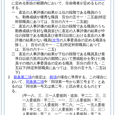
に定める割合の範囲内において、任命権者が定めるものと
する。
一
直近の人事評価の結果が上位の段階である職員のう
ち、勤務成績が優秀な職員 百分の五十一・二五超
(特定
幹部職員にあつては、百分の六十一・二五超)
二
直近の人事評価の結果が上位の段階である職員のうち
勤務成績が良好な職員並びに直近の人事評価の結果が中
位の段階である職員及び基準日以前における直近の人事
評価の結果がない職員
(
次号
の人事委員会の定める職員を
除く。)
百分の五十一・二五
(特定幹部職員にあつて
は、百分の六十一・二五)
三
直近の人事評価の結果が下位の段階である職員及び基
準日以前六箇月以内の期間において懲戒処分を受けた職
員その他の人事委員会の定める職員 百分の四十九・二
五以下
(特定幹部職員にあつては、百分の五十九・二五以
下)
2
前条第二項
の規定は、
前項
の場合に準用する。
この場合に
おいて、
同条第二項
中「同項第一号から第三号まで」とあ
るのは「同項第一号又は第二号」と読み替えるものとす
る。
(平一八、三、三一人委規則・追加、平二二、三、三
一人委規則・平二二、一一、三〇人委規則・平二
三、三、三〇人委規則・平二六、一二、一五人委規
則・平二七、三、三〇人委規則・平二八、三、三〇
人委規則・平二八、一二、一六人委規則・平二九、