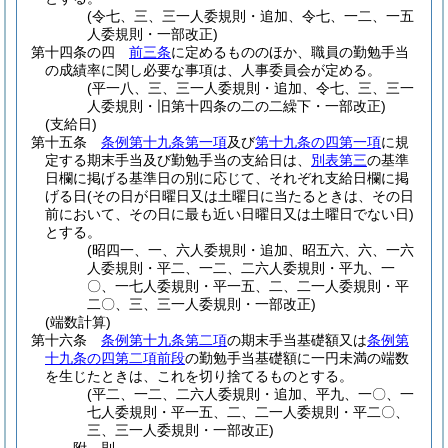
(令七、三、三一人委規則・追加、令七、一二、一五
人委規則・一部改正)
第十四条の四
前三条
に定めるもののほか、職員の勤勉手当
の成績率に関し必要な事項は、人事委員会が定める。
(平一八、三、三一人委規則・追加、令七、三、三一
人委規則・旧第十四条の二の二繰下・一部改正)
(支給日)
第十五条
条例第十九条第一項
及び
第十九条の四第一項
に規
定する期末手当及び勤勉手当の支給日は、
別表第三
の基準
日欄に掲げる基準日の別に応じて、それぞれ支給日欄に掲
げる日
(その日が日曜日又は土曜日に当たるときは、その日
前において、その日に最も近い日曜日又は土曜日でない日)
とする。
(昭四一、一、六人委規則・追加、昭五六、六、一六
人委規則・平二、一二、二六人委規則・平九、一
〇、一七人委規則・平一五、二、二一人委規則・平
二〇、三、三一人委規則・一部改正)
(端数計算)
第十六条
条例第十九条第二項
の期末手当基礎額又は
条例第
十九条の四第二項前段
の勤勉手当基礎額に一円未満の端数
を生じたときは、これを切り捨てるものとする。
(平二、一二、二六人委規則・追加、平九、一〇、一
七人委規則・平一五、二、二一人委規則・平二〇、
三、三一人委規則・一部改正)