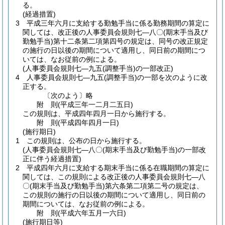
る。
(経過措置)
3
平成三年六月に支給する勤勉手当に係る勤務期間の算定に
関しては、改正後の人事委員会規則七―八〇
(期末手当及び
勤勉手当)
第十二条第二項第四号の規定は、同号の改正規定
の施行の日以後の期間について適用し、同日前の期間につ
いては、なお従前の例による。
(人事委員会規則七―九五(調整手当)の一部改正)
4
人事委員会規則七―九五
(調整手当)
の一部を次のように改
正する。
〔次のよう〕略
附
則
(平成三年一二月二五日
)
この規則は、平成四年四月一日から施行する。
附
則
(平成四年四月一日
)
(施行期日)
1
この規則は、公布の日から施行する。
(人事委員会規則七―八〇(期末手当及び勤勉手当)の一部改
正に伴う経過措置)
2
平成四年六月に支給する期末手当に係る在職期間の算定に
関しては、この規則による改正後の人事委員会規則七―八
〇
(期末手当及び勤勉手当)
第六条第二項第二号の規定は、
この規則の施行の日以後の期間について適用し、同日前の
期間については、なお従前の例による。
附
則
(平成六年五月一六日
)
(施行期日等)