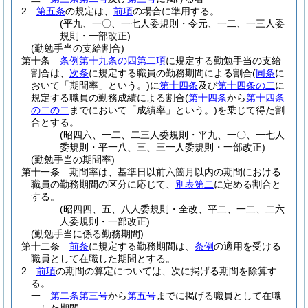
2
第五条
の規定は、
前項
の場合に準用する。
(平九、一〇、一七人委規則・令元、一二、一三人委
規則・一部改正)
(勤勉手当の支給割合)
第十条
条例第十九条の四第二項
に規定する勤勉手当の支給
割合は、
次条
に規定する職員の勤務期間による割合
(
同条
に
おいて「期間率」という。)
に
第十四条
及び
第十四条の二
に
規定する職員の勤務成績による割合
(
第十四条
から
第十四条
の二の二
までにおいて「成績率」という。)
を乗じて得た割
合とする。
(昭四六、一二、二三人委規則・平九、一〇、一七人
委規則・平一八、三、三一人委規則・一部改正)
(勤勉手当の期間率)
第十一条
期間率は、基準日以前六箇月以内の期間における
職員の勤務期間の区分に応じて、
別表第二
に定める割合と
する。
(昭四四、五、八人委規則・全改、平二、一二、二六
人委規則・一部改正)
(勤勉手当に係る勤務期間)
第十二条
前条
に規定する勤務期間は、
条例
の適用を受ける
職員として在職した期間とする。
2
前項
の期間の算定については、次に掲げる期間を除算す
る。
一
第二条第三号
から
第五号
までに掲げる職員として在職