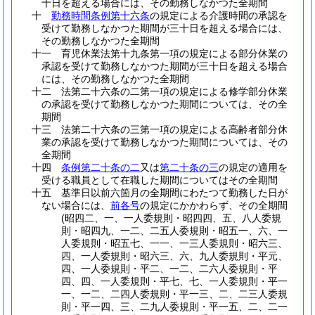
十日を超える場合には、その勤務しなかつた全期間
十
勤務時間条例第十六条
の規定による介護時間の承認を
受けて勤務しなかつた期間が三十日を超える場合には、
その勤務しなかつた全期間
十一
育児休業法第十九条第一項の規定による部分休業の
承認を受けて勤務しなかつた期間が三十日を超える場合
には、その勤務しなかつた全期間
十二
法第二十六条の二第一項の規定による修学部分休業
の承認を受けて勤務しなかつた期間については、その全
期間
十三
法第二十六条の三第一項の規定による高齢者部分休
業の承認を受けて勤務しなかつた期間については、その
全期間
十四
条例第二十条の二
又は
第二十条の三
の規定の適用を
受ける職員として在職した期間についてはその全期間
十五
基準日以前六箇月の全期間にわたつて勤務した日が
ない場合には、
前各号
の規定にかかわらず、その全期間
(昭四二、一、一人委規則・昭四四、五、八人委規
則・昭四九、一二、二五人委規則・昭五一、六、一
人委規則・昭五七、一一、一三人委規則・昭六三、
四、一人委規則・昭六三、六、九人委規則・平元、
四、一人委規則・平二、一二、二六人委規則・平
四、四、一人委規則・平七、七、一人委規則・平一
一、一二、二四人委規則・平一三、二、二三人委規
則・平一四、三、二九人委規則・平一五、二、二一