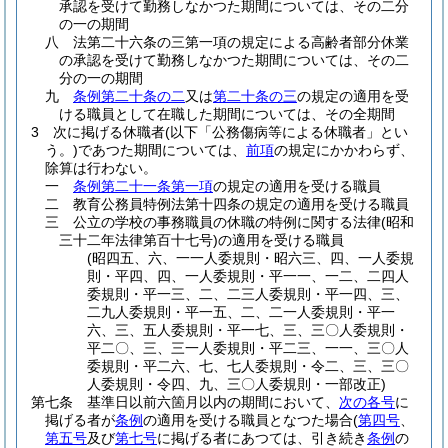
承認を受けて勤務しなかつた期間については、その二分
の一の期間
八
法第二十六条の三第一項の規定による高齢者部分休業
の承認を受けて勤務しなかつた期間については、その二
分の一の期間
九
条例第二十条の二
又は
第二十条の三
の規定の適用を受
ける職員として在職した期間については、その全期間
3
次に掲げる休職者
(以下「公務傷病等による休職者」とい
う。)
であつた期間については、
前項
の規定にかかわらず、
除算は行わない。
一
条例第二十一条第一項
の規定の適用を受ける職員
二
教育公務員特例法第十四条の規定の適用を受ける職員
三
公立の学校の事務職員の休職の特例に関する法律
(昭和
三十二年法律第百十七号)
の適用を受ける職員
(昭四五、六、一一人委規則・昭六三、四、一人委規
則・平四、四、一人委規則・平一一、一二、二四人
委規則・平一三、二、二三人委規則・平一四、三、
二九人委規則・平一五、二、二一人委規則・平一
六、三、五人委規則・平一七、三、三〇人委規則・
平二〇、三、三一人委規則・平二三、一一、三〇人
委規則・平二六、七、七人委規則・令二、三、三〇
人委規則・令四、九、三〇人委規則・一部改正)
第七条
基準日以前六箇月以内の期間において、
次の各号
に
掲げる者が
条例
の適用を受ける職員となつた場合
(
第四号
、
第五号
及び
第七号
に掲げる者にあつては、引き続き
条例
の