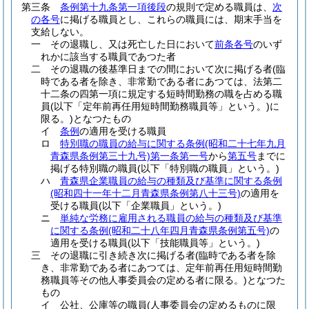
第三条
条例第十九条第一項後段
の規則で定める職員は、
次
の各号
に掲げる職員とし、これらの職員には、期末手当を
支給しない。
一
その退職し、又は死亡した日において
前条各号
のいず
れかに該当する職員であつた者
二
その退職の後基準日までの間において次に掲げる者
(臨
時である者を除き、非常勤である者にあつては、法第二
十二条の四第一項に規定する短時間勤務の職を占める職
員
(以下「定年前再任用短時間勤務職員等」という。)
に
限る。)
となつたもの
イ
条例
の適用を受ける職員
ロ
特別職の職員の給与に関する条例
(昭和二十七年九月
青森県条例第三十九号)
第一条第一号
から
第五号
までに
掲げる特別職の職員
(以下「特別職の職員」という。)
ハ
青森県企業職員の給与の種類及び基準に関する条例
(昭和四十一年十二月青森県条例第八十三号)
の適用を
受ける職員
(以下「企業職員」という。)
ニ
単純な労務に雇用される職員の給与の種類及び基準
に関する条例
(昭和二十八年四月青森県条例第五号)
の
適用を受ける職員
(以下「技能職員等」という。)
三
その退職に引き続き次に掲げる者
(臨時である者を除
き、非常勤である者にあつては、定年前再任用短時間勤
務職員等その他人事委員会の定める者に限る。)
となつた
もの
イ
公社、公庫等の職員
(人事委員会の定めるものに限