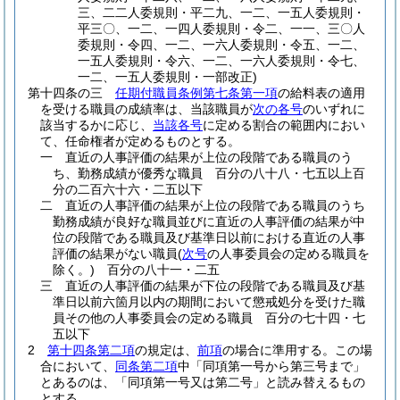
三、二二人委規則・平二九、一二、一五人委規則・
平三〇、一二、一四人委規則・令二、一一、三〇人
委規則・令四、一二、一六人委規則・令五、一二、
一五人委規則・令六、一二、一六人委規則・令七、
一二、一五人委規則・一部改正)
第十四条の三
任期付職員条例第七条第一項
の給料表の適用
を受ける職員の成績率は、当該職員が
次の各号
のいずれに
該当するかに応じ、
当該各号
に定める割合の範囲内におい
て、任命権者が定めるものとする。
一
直近の人事評価の結果が上位の段階である職員のう
ち、勤務成績が優秀な職員 百分の八十八・七五以上百
分の二百六十六・二五以下
二
直近の人事評価の結果が上位の段階である職員のうち
勤務成績が良好な職員並びに直近の人事評価の結果が中
位の段階である職員及び基準日以前における直近の人事
評価の結果がない職員
(
次号
の人事委員会の定める職員を
除く。)
百分の八十一・二五
三
直近の人事評価の結果が下位の段階である職員及び基
準日以前六箇月以内の期間において懲戒処分を受けた職
員その他の人事委員会の定める職員 百分の七十四・七
五以下
2
第十四条第二項
の規定は、
前項
の場合に準用する。
この場
合において、
同条第二項
中「同項第一号から第三号まで」
とあるのは、「同項第一号又は第二号」と読み替えるもの
とする。