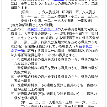
には、基準日にもつとも近い日の退職のみをもつて、当該
退職とする。
(昭四一、一、六人委規則・昭四四、五、八人委規
則・平一三、二、二三人委規則・令二、三、三〇人
委規則・令四、一二、一六人委規則・一部改正)
(特定幹部職員としない職員)
第五条の二
条例第十九条第二項
の人事委員会規則で定める
職員は、人事委員会規則七―六七
(管理職手当)
(以下「規則
七―六七」という。)
の規定による管理職手当に係る区分が
一類、二類、三類、四類又は五類の職を占める職員のうち
次に掲げる職員
(休職にされている職員のうち
条例第二十一
条第一項
に該当する職員以外の職員、派遣職員及び公益的
法人等派遣職員を除く。)
以外の職員とする。
一
行政職給料表の適用を受ける職員のうち、職務の級が
八級以上の職員
二
警察職給料表の適用を受ける職員のうち、職務の級が
九級の職員
三
研究職給料表の適用を受ける職員のうち、職務の級が
五級の職員
四
医療職給料表
(一)
の適用を受ける職員のうち、職務の
級が三級以上の職員
五
医療職給料表
(三)
の適用を受ける職員のうち、職務の
級が七級の職員
(平一五、二、二一人委規則・追加、平一六、一二、
二〇人委規則・平一八、三、三一人委規則・平一