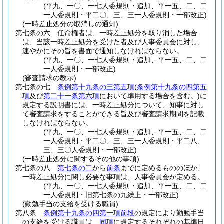
(平九、一〇、一七人委規則・追加、平一五、二、二
一人委規則・平二〇、三、三一人委規則・一部改正)
(一時差止処分の取消しの通知)
第七条の六
任命権者は、一時差止処分を取り消した場合
は、当該一時差止処分を受けた者及び人事委員会に対し、
速やかにその旨を書面で通知しなければならない。
(平九、一〇、一七人委規則・追加、平一五、二、二
一人委規則・一部改正)
(審査請求の教示)
第七条の七
条例第十九条の三第五項
(
条例第十九条の四第五
項
及び
第二十一条第六項
において準用する場合を含む。)
に
規定する説明書には、一時差止処分について、知事に対し
て審査請求をすることができる旨及び審査請求期間を記載
しなければならない。
(平九、一〇、一七人委規則・追加、平一五、二、二
一人委規則・平二〇、三、三一人委規則・平二八、
三、三〇人委規則・一部改正)
(一時差止処分に関するその他の事項)
第七条の八
第七条の二
から
前条
までに定めるもののほか、
一時差止処分に関し必要な事項は、人事委員会が定める。
(平九、一〇、一七人委規則・追加、平一五、二、二
一人委規則・旧第七条の九繰上・一部改正)
(勤勉手当の支給を受ける職員)
第八条
条例第十九条の四第一項前段
の規定により勤勉手当
の支給を受ける職員は、
同項
に規定するそれぞれの基準日