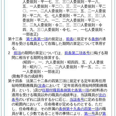
人委規則・平一七、三、三〇人委規則・平一八、
五、一人委規則・平二〇、三、三一人委規則・平二
〇、一一、二八人委規則・平二二、五、二一人委規
則・平二六、七、七人委規則・平二八、三、三〇人
委規則・平二八、一二、二六人委規則・平三一、
三、二九人委規則・令二、三、三〇人委規則・令
四、九、三〇人委規則・令七、一、一七人委規則・
一部改正)
第十三条
第七条第一項
の規定は、
前条
に規定する
条例
の適
用を受ける職員として在職した期間の算定について準用す
る。
2
前項
の期間の算定については、
前条第二項各号
に掲げる期
間に相当する期間を除算する。
(昭四一、一、六人委規則・昭四四、五、八人委規
則・昭六〇、一二、二六人委規則・平一五、二、二
一人委規則・一部改正)
(勤勉手当の成績率)
第十四条
法第二十二条の四第三項に規定する定年前再任用
短時間勤務職員
(
次条
において「定年前再任用短時間勤務職
員」という。)
及び
任期付職員条例第七条第一項
の給料表の
適用を受ける職員以外の職員の成績率は、当該職員が
次の
各号
のいずれに該当するかに応じ、
当該各号
に定める割合
の範囲内において、任命権者が定めるものとする。
ただ
し、任命権者は、その所属の
条例第十九条の四第一項
の職
員が著しく少数であること等の事情により、
第一号
及び
第