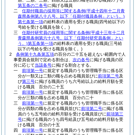
類、二類、三類、四類又は五類の職を占める職員のうち
第五条の二各号
に掲げる職員
二
任期付職員の採用等に関する条例
(平成十四年十二月青
森県条例第八十八号。以下「任期付職員条例」という。)
第七条第一項
の給料表の適用を受ける職員
(四号給以下の
号給を受ける職員を除く。)
三
任期付研究員の採用等に関する条例
(平成十三年十二月
青森県条例第六十八号。以下「任期付研究員条例」とい
う。)
第五条第一項
の給料表の適用を受ける職員
(三号給
以下の号給を受ける職員を除く。)
2
条例第十九条第五項
の百分の二十五を超えない範囲内で人
事委員会規則で定める割合は、
次の各号
に掲げる職員の区
分に応じて
当該各号
に掲げる割合とする。
一
前項第一号
に規定する職員のうち管理職手当に係る区
分が一類又は二類の職を占める職員並びに
前項第二号
及
び
第三号
に掲げる職員のうち六号給以上の給料月額を受
ける職員 百分の二十五
二
前項第一号
に規定する職員のうち管理職手当に係る区
分が三類の職を占める職員 百分の二十
三
前項第一号
に規定する職員のうち管理職手当に係る区
分が四類の職を占める職員並びに
前項第二号
に掲げる職
員のうち五号給の給料月額を受ける職員並びに
前項第三
号
に掲げる職員のうち四号給及び五号給の給料月額を受
ける職員 百分の十五
四
前項第一号
に規定する職員のうち管理職手当に係る区