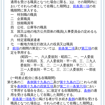
適用を受ける職員となつた場合に限る。)
は、その期間内に
おいてそれらの者として在職した期間は、
前条第一項
の在
職期間に算入する。
一
特別職の職員
二
企業職員
三
技能職員等
四
公社、公庫等の職員
五
国又は他の地方公共団体の職員
(人事委員会の定めるも
のに限る。)
六
特定退職派遣者
七
一般地方独立行政法人の役員又は職員
2
前項
の期間の算定については、
前条第二項
及び
第三項
の規
定を準用する。
(昭四一、一、六人委規則・昭四二、一、一人委規
則・昭四四、五、八人委規則・平一四、三、二九人
委規則・平一五、二、二一人委規則・平二〇、三、
三一人委規則・平二七、三、三〇人委規則・一部改
正)
(一時差止処分に係る在職期間)
第七条の二
条例第十九条の二
及び
第十九条の三
(これらの規
定を
条例第十九条の四第五項
及び
第二十一条第六項
におい
て準用する場合を含む。)
に規定する在職期間は、
条例
の適
用を受ける職員として在職した期間とする。
2
前条第一項各号
に掲げる者が引き続き
条例
の適用を受ける
職員となつた場合は、それらの者として在職した期間は、