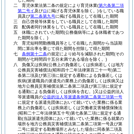
した期間
二
育児休業法第二条の規定により育児休業
(
第六条第二項
第二号イ
及び
ロ
に掲げる育児休業を除く。)
をしている職
員及び
第二条第九号
に掲げる職員として在職した期間
三
自己啓発等休業をしている職員として在職した期間
四
配偶者同行休業をしている職員として在職した期間
五
休職にされていた期間
(公務傷病等による休職者であつ
た期間を除く。)
六
育児短時間勤務職員等として在職した期間から当該期
間に算出率を乗じて得た期間を控除して得た期間
七
条例第十二条
の規定により給与を減額された期間
(その
期間が七時間四十五分未満である場合を除く。)
八
負傷又は疾病
(公務上の負傷若しくは疾病若しくは地方
公務員災害補償法
(昭和四十二年法律第百二十一号)
第二
条第二項及び第三項に規定する通勤による負傷若しくは
疾病
(派遣職員の派遣先の業務上の負傷若しくは疾病又は
地方公務員災害補償法第二条第二項及び第三項に規定す
る通勤による負傷若しくは疾病を含む。)
又は公益的法人
等派遣職員の
公益的法人等派遣条例第二条第三項第一号
に規定する派遣先団体において就いていた業務に係る業
務上の負傷若しくは疾病若しくは労働者災害補償保険法
(昭和二十二年法律第五十号)
第七条第二項に規定する通
勤
(当該派遣先団体において就いていた業務に係る就業の
場所を地方公務員災害補償法第二条第二項第一号及び第
二号に規定する勤務場所とみなした場合に同条第二項及