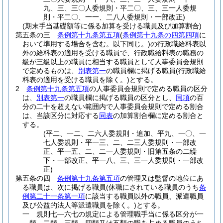
九、三、三〇人委規則・平二〇、三、三一人委規
則・平二〇、一一、二八人委規則・一部改正)
(期末手当基礎額等に係る加算を受ける職員及び加算割合)
第五条の三
条例第十九条第五項
(
条例第十九条の四第四項
に
おいて準用する場合を含む。以下同じ。)
の行政職給料表以
外の給料表の適用を受ける職員で、行政職給料表の職務の
級が三級以上の職員に相当する職員として人事委員会規則
で定めるものは、
別表第一
の職員欄に掲げる職員
(行政職給
料表の適用を受ける職員を除く。)
とする。
2
条例第十九条第五項
の人事委員会規則で定める職員の区分
は、
別表第一
の職員欄に掲げる職員の区分とし、
同項
の百
分の二十を超えない範囲内で人事委員会規則で定める割合
は、当該区分に対応する
同表
の加算割合欄に定める割合と
する。
(平二、一二、二六人委規則・追加、平九、一〇、一
七人委規則・平一三、二、二三人委規則・一部改
正、平一五、二、二一人委規則・旧第五条の二繰
下・一部改正、平一八、三、三一人委規則・一部改
正)
第五条の四
条例第十九条第五項
の管理又は監督の地位にあ
る職員は、次に掲げる職員
(休職にされている職員のうち
条
例第二十一条第一項
に該当する職員以外の職員、派遣職員
及び公益的法人等派遣職員を除く。)
とする。
一
規則七―六七の規定による管理職手当に係る区分が一