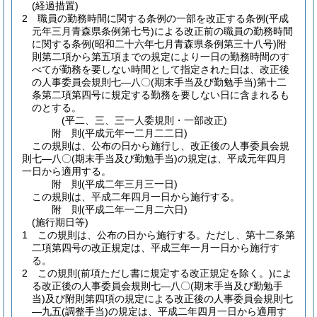
(経過措置)
2
職員の勤務時間に関する条例の一部を改正する条例
(平成
元年三月青森県条例第七号)
による改正前の職員の勤務時間
に関する条例
(昭和二十六年七月青森県条例第三十八号)
附
則第二項から第五項までの規定により一日の勤務時間のす
べてが勤務を要しない時間として指定された日は、改正後
の人事委員会規則七―八〇
(期末手当及び勤勉手当)
第十二
条第二項第四号に規定する勤務を要しない日に含まれるも
のとする。
(平二、三、三一人委規則・一部改正)
附
則
(平成元年一二月二二日
)
この規則は、公布の日から施行し、改正後の人事委員会規
則七―八〇
(期末手当及び勤勉手当)
の規定は、平成元年四月
一日から適用する。
附
則
(平成二年三月三一日
)
この規則は、平成二年四月一日から施行する。
附
則
(平成二年一二月二六日
)
(施行期日等)
1
この規則は、公布の日から施行する。
ただし、第十二条第
二項第四号の改正規定は、平成三年一月一日から施行す
る。
2
この規則
(前項ただし書に規定する改正規定を除く。)
によ
る改正後の人事委員会規則七―八〇
(期末手当及び勤勉手
当)
及び附則第四項の規定による改正後の人事委員会規則七
―九五
(調整手当)
の規定は、平成二年四月一日から適用す