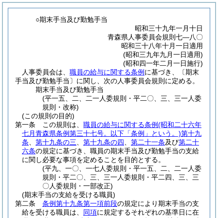
○期末手当及び勤勉手当
昭和三十九年一月十日
青森県人事委員会規則七―八〇
昭和三十八年十月一日適用
(昭和三九年九月一日適用)
(昭和四一年二月一日施行)
人事委員会は、
職員の給与に関する条例
に基づき、〔期末
手当及び勤勉手当〕に関し、次の人事委員会規則に定める。
期末手当及び勤勉手当
(平一五、二、二一人委規則・平二〇、三、三一人委
規則・改称)
(この規則の目的)
第一条
この規則は、
職員の給与に関する条例
(昭和二十六年
七月青森県条例第三十七号。以下「条例」という。)
第十九
条
、
第十九条の三
、
第十九条の四
、
第二十一条
及び
第二十
六条
の規定に基づき、職員の期末手当及び勤勉手当の支給
に関し必要な事項を定めることを目的とする。
(平九、一〇、一七人委規則・平一五、二、二一人委
規則・平二〇、三、三一人委規則・平二四、三、三
〇人委規則・一部改正)
(期末手当の支給を受ける職員)
第二条
条例第十九条第一項前段
の規定により期末手当の支
給を受ける職員は、
同項
に規定するそれぞれの基準日に在