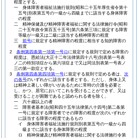
程度とする。
一
身体障害者福祉法施行規則
(昭和二十五年厚生省令第十
五号)
別表第五号の一級から四級までに該当する身体障害
の程度
二
精神保健及び精神障害者福祉に関する法律施行令
(昭和
二十五年政令第百五十五号)
第六条第三項に規定する障害
等級が一級又は二級に該当する精神障害の程度
三
前号
に規定する精神障害の程度に相当する知的障害の
程度
2
条例第四条第一項第一号ロ
に規定する規則で定める障害の
程度は、恩給法
(大正十二年法律第四十八号)
別表第一号表
ノ二の特別項症から第六項症まで又は同法別表第一号表ノ
三の第一款症とする。
3
条例第四条第四項第一号
に規定する規則で定める者は、
次
の各号
のいずれかに該当する者とする。
ただし、身体上又
は精神上著しい障がいがあるために常時の介護を必要と
し、かつ、居宅においてこれを受けることができず、又は
受けることが困難であると認められる者を除く。
一
六十歳以上の者
二
障害者基本法
(昭和四十五年法律第八十四号)
第二条第
一号に規定する障害者でその障害の程度が次のいずれか
に該当する障害の程度であるもの
イ
身体障害者福祉法施行規則別表第五号の一級から四
級までに該当する身体障害の程度
ロ
精神保健及び精神障害者福祉に関する法律施行令第