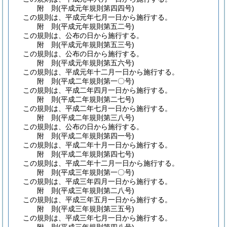
附
則
(平成元年
規則第四四号)
この規則は、平成元年七月一日から施行する。
附
則
(平成元年
規則第五二号)
この規則は、公布の日から施行する。
附
則
(平成元年
規則第五三号)
この規則は、公布の日から施行する。
附
則
(平成元年
規則第五六号)
この規則は、平成元年十二月一日から施行する。
附
則
(平成二年
規則第一〇号)
この規則は、平成二年四月一日から施行する。
附
則
(平成二年
規則第二七号)
この規則は、平成二年七月一日から施行する。
附
則
(平成二年
規則第三八号)
この規則は、公布の日から施行する。
附
則
(平成二年
規則第四一号)
この規則は、平成二年十月一日から施行する。
附
則
(平成二年
規則第四七号)
この規則は、平成二年十二月一日から施行する。
附
則
(平成三年
規則第一〇号)
この規則は、平成三年四月一日から施行する。
附
則
(平成三年
規則第二八号)
この規則は、平成三年五月一日から施行する。
附
則
(平成三年
規則第三五号)
この規則は、平成三年七月一日から施行する。