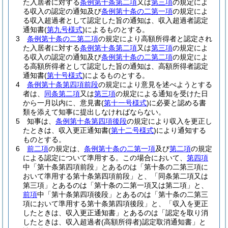
た入居者に対する
条例第十条第二項
又は
第三項
の規定によ
る収入の認定の通知及び
条例第十条の二第一項
の規定によ
る収入超過者として認定した旨の通知は、収入超過者認定
通知書
(
第九号様式
)
によるものとする。
3
条例第十条の二第二項
の規定により高額所得者と認定され
た入居者に対する
条例第十条第二項
又は
第三項
の規定によ
る収入の認定の通知及び
条例第十条の二第二項
の規定によ
る高額所得者として認定した旨の通知は、高額所得者認定
通知書
(
第十号様式
)
によるものとする。
4
条例第十条第四項前段
の規定により意見を述べようとする
者は、
同条第二項
又は
第三項
の規定による通知を受けた日
から一月以内に、意見書
(
第十一号様式
)
に必要と認める書
類を添えて知事に提出しなければならない。
5
知事は、
条例第十条第四項後段
の規定により収入を更正し
たときは、収入更正通知書
(
第十二号様式
)
により通知する
ものとする。
6
前二項
の規定は、
条例第十条の二第一項
及び
第二項
の規定
による認定について準用する。
この場合において、
第四項
中「第十条第四項前段」とあるのは「第十条の二第三項に
おいて準用する第十条第四項前段」と、「同条第二項又は
第三項」とあるのは「第十条の二第一項又は第二項」と、
前項
中「第十条第四項後段」とあるのは「第十条の二第三
項において準用する第十条第四項後段」と、「収入を更正
したときは、収入更正通知書」とあるのは「認定を取り消
したときは、収入超過者
(高額所得者)
認定取消通知書」と