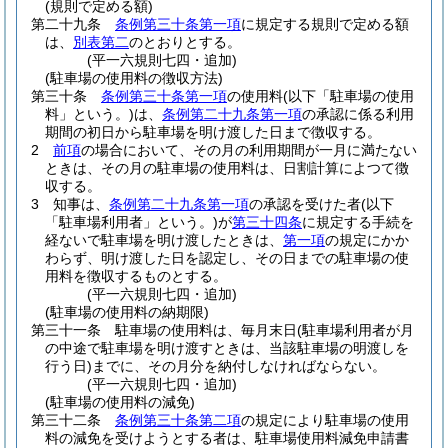
(規則で定める額)
第二十九条
条例第三十条第一項
に規定する規則で定める額
は、
別表第二
のとおりとする。
(平一六規則七四・追加)
(駐車場の使用料の徴収方法)
第三十条
条例第三十条第一項
の使用料
(以下「駐車場の使用
料」という。)
は、
条例第二十九条第一項
の承認に係る利用
期間の初日から駐車場を明け渡した日まで徴収する。
2
前項
の場合において、その月の利用期間が一月に満たない
ときは、その月の駐車場の使用料は、日割計算によつて徴
収する。
3
知事は、
条例第二十九条第一項
の承認を受けた者
(以下
「駐車場利用者」という。)
が
第三十四条
に規定する手続を
経ないで駐車場を明け渡したときは、
第一項
の規定にかか
わらず、明け渡した日を認定し、その日までの駐車場の使
用料を徴収するものとする。
(平一六規則七四・追加)
(駐車場の使用料の納期限)
第三十一条
駐車場の使用料は、毎月末日
(駐車場利用者が月
の中途で駐車場を明け渡すときは、当該駐車場の明渡しを
行う日)
までに、その月分を納付しなければならない。
(平一六規則七四・追加)
(駐車場の使用料の減免)
第三十二条
条例第三十条第二項
の規定により駐車場の使用
料の減免を受けようとする者は、駐車場使用料減免申請書