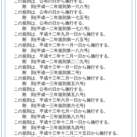
この規則は、公布の日から施行する。
附
則
(平成一二年
規則第一六八号)
この規則は、公布の日から施行する。
附
則
(平成一二年
規則第一七五号)
この規則は、公布の日から施行する。
附
則
(平成一二年
規則第一七八号)
この規則は、平成十二年九月一日から施行する。
附
則
(平成一二年
規則第一八五号)
この規則は、平成十二年十一月一日から施行する。
附
則
(平成一二年
規則第一八六号)
この規則は、平成十二年十二月一日から施行する。
附
則
(平成一二年
規則第二〇九号)
この規則は、平成十三年一月一日から施行する。
附
則
(平成一三年
規則第二号)
この規則は、平成十三年二月一日から施行する。
附
則
(平成一三年
規則第五六号)
この規則は、公布の日から施行する。
附
則
(平成一三年
規則第五八号)
この規則は、平成十三年六月一日から施行する。
附
則
(平成一三年
規則第六七号)
この規則は、平成十三年七月一日から施行する。
附
則
(平成一三年
規則第八六号)
この規則は、平成十三年十二月一日から施行する。
附
則
(平成一三年
規則第九四号)
この規則は、平成十三年十二月二十五日から施行する。