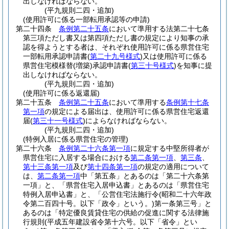
出しなければならない。
(平九規則二四・追加)
(使用許可に係る一部転用承認等の申請)
第二十四条
条例第二十五条
において準用する法第二十七条
第三項ただし書又は第四項ただし書の規定により知事の承
認を得ようとする者は、それぞれ使用許可に係る県営住宅
一部転用承認申請書
(
第二十九号様式
)
又は使用許可に係る
県営住宅模様替
(増築)
承認申請書
(
第三十号様式
)
を知事に提
出しなければならない。
(平九規則二四・追加)
(使用許可に係る返還届)
第二十五条
条例第二十五条
において準用する
条例第十七条
第一項
の規定による届出は、使用許可に係る県営住宅返還
届
(
第三十一号様式
)
によらなければならない。
(平九規則二四・追加)
(特例入居に係る県営住宅の管理)
第二十六条
条例第二十六条第一項
に規定する中堅所得者が
県営住宅に入居する場合における
第二条第一項
、
第三条
、
第十三条第一項
及び
第十四条第一項
の規定の適用について
は、
第二条第一項
中「第五条」とあるのは「第二十六条第
一項」と、「県営住宅入居申込書」とあるのは「県営住宅
特例入居申込書」と、「公営住宅法施行令
(昭和二十六年政
令第二百四十号。以下「政令」という。)
第一条第三号」と
あるのは「特定優良賃貸住宅の供給の促進に関する法律施
行規則
(平成五年建設省令第十六号。以下「省令」とい