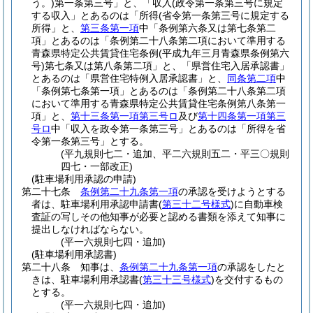
う。)
第一条第三号」と、「収入(政令第一条第三号に規定
する収入」とあるのは「所得(省令第一条第三号に規定する
所得」と、
第三条第一項
中「条例第六条又は第七条第二
項」とあるのは「条例第二十八条第二項において準用する
青森県特定公共賃貸住宅条例
(平成九年三月青森県条例第六
号)
第七条又は第八条第二項」と、「県営住宅入居承認書」
とあるのは「県営住宅特例入居承認書」と、
同条第二項
中
「条例第七条第一項」とあるのは「条例第二十八条第二項
において準用する青森県特定公共賃貸住宅条例第八条第一
項」と、
第十三条第一項第三号ロ
及び
第十四条第一項第三
号ロ
中「収入を政令第一条第三号」とあるのは「所得を省
令第一条第三号」とする。
(平九規則七二・追加、平二六規則五二・平三〇規則
四七・一部改正)
(駐車場利用承認の申請)
第二十七条
条例第二十九条第一項
の承認を受けようとする
者は、駐車場利用承認申請書
(
第三十二号様式
)
に自動車検
査証の写しその他知事が必要と認める書類を添えて知事に
提出しなければならない。
(平一六規則七四・追加)
(駐車場利用承認書)
第二十八条
知事は、
条例第二十九条第一項
の承認をしたと
きは、駐車場利用承認書
(
第三十三号様式
)
を交付するもの
とする。
(平一六規則七四・追加)