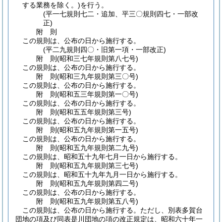
する業務を除く。)
を行う。
(平一七規則七二・追加、平三〇規則四七・一部改
正)
附
則
この規則は、公布の日から施行する。
(平二九規則四〇・旧第一項・一部改正)
附
則
(昭和三七年
規則第八七号)
この規則は、公布の日から施行する。
附
則
(昭和三九年
規則第三〇号)
この規則は、公布の日から施行する。
附
則
(昭和五三年
規則第一〇号)
この規則は、公布の日から施行する。
附
則
(昭和五五年
規則第三号)
この規則は、公布の日から施行する。
附
則
(昭和五九年
規則第一五号)
この規則は、公布の日から施行する。
附
則
(昭和五九年
規則第二九号)
この規則は、昭和五十九年七月一日から施行する。
附
則
(昭和五九年
規則第三七号)
この規則は、昭和五十九年九月一日から施行する。
附
則
(昭和五九年
規則第四二号)
この規則は、公布の日から施行する。
附
則
(昭和五九年
規則第五八号)
この規則は、公布の日から施行する。
ただし、別表多賀台
団地の項及び同表是川団地の項の改正規定は、昭和六十年一