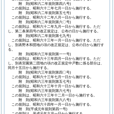
附
則
(昭和六二年
規則第四八号)
この規則は、昭和六十二年七月一日から施行する。
附
則
(昭和六二年
規則第五七号)
この規則は、昭和六十二年八月一日から施行する。
附
則
(昭和六二年
規則第六〇号)
この規則は、昭和六十二年九月一日から施行する。
ただ
し、第二条第四号の改正規定は、公布の日から施行する。
附
則
(昭和六二年
規則第七九号)
この規則は、昭和六十三年一月一日から施行する。
ただ
し、別表野木和団地の項の改正規定は、公布の日から施行す
る。
附
則
(昭和六三年
規則第一一号)
この規則は、昭和六十三年四月一日から施行する。
ただ
し、別表宮園第二団地の項の改正規定中戸数に係る部分は、
同月十五日から施行する。
附
則
(昭和六三年
規則第四〇号)
この規則は、昭和六十三年七月一日から施行する。
附
則
(昭和六三年
規則第五七号)
この規則は、昭和六十三年十月一日から施行する。
附
則
(昭和六三年
規則第六七号)
この規則は、昭和六十三年十二月一日から施行する。
附
則
(昭和六三年
規則第六八号)
この規則は、昭和六十四年一月一日から施行する。
附
則
(平成元年
規則第四一号)
この規則は、平成元年六月一日から施行する。