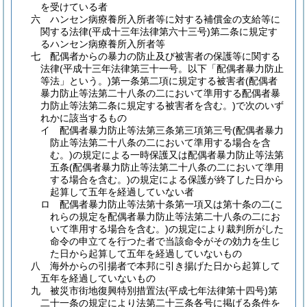
を受けている者
六
ハンセン病療養所入所者等に対する補償金の支給等に
関する法律
(平成十三年法律第六十三号)
第二条に規定す
るハンセン病療養所入所者等
七
配偶者からの暴力の防止及び被害者の保護等に関する
法律
(平成十三年法律第三十一号。以下「配偶者暴力防止
等法」という。)
第一条第二項に規定する被害者
(配偶者
暴力防止等法第二十八条の二において準用する配偶者暴
力防止等法第二条に規定する被害者を含む。)
で次のいず
れかに該当するもの
イ
配偶者暴力防止等法第三条第三項第三号
(配偶者暴力
防止等法第二十八条の二において準用する場合を含
む。)
の規定による一時保護又は配偶者暴力防止等法第
五条
(配偶者暴力防止等法第二十八条の二において準用
する場合を含む。)
の規定による保護が終了した日から
起算して五年を経過していない者
ロ
配偶者暴力防止等法第十条第一項又は第十条の二
(こ
れらの規定を配偶者暴力防止等法第二十八条の二にお
いて準用する場合を含む。)
の規定により裁判所がした
命令の申立てを行つた者で当該命令がその効力を生じ
た日から起算して五年を経過していないもの
八
海外からの引揚者で本邦に引き揚げた日から起算して
五年を経過していないもの
九
被災市街地復興特別措置法
(平成七年法律第十四号)
第
二十一条の規定により法第二十三条各号に掲げる条件を