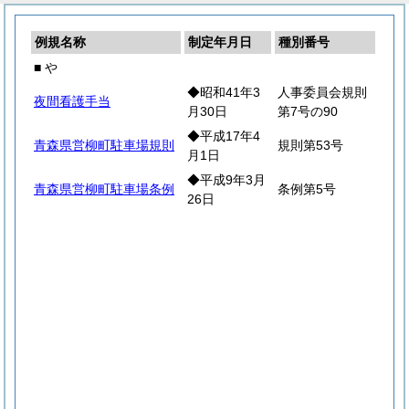
例規名称
制定年月日
種別番号
■ や
◆昭和41年3
人事委員会規則
夜間看護手当
月30日
第7号の90
◆平成17年4
青森県営柳町駐車場規則
規則第53号
月1日
◆平成9年3月
青森県営柳町駐車場条例
条例第5号
26日