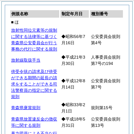
例規名称
制定年月日
種別番号
■ ほ
放射性同位元素等の規制
に関する法律等に基づく
◆昭和56年7
公安委員会規則
青森県公安委員会が行う
月16日
第4号
事務の代行に関する規則
◆平成21年3
人事委員会規則
放射線取扱手当
月30日
第7号の194
傍受令状の請求及び傍受
ができる期間の延長の請
◆平成12年8
公安委員会規則
求をすることができる司
月14日
第7号
法警察員の指定に関する
規則
◆昭和33年2
青森県褒賞規則
規則第15号
月1日
青森県放置違反金の徴収
◆平成18年5
公安委員会規則
等に関する規則
月31日
第13号
暴力団員による不当な行