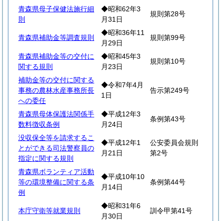
青森県母子保健法施行細
◆昭和62年3
規則第28号
則
月31日
◆昭和36年11
青森県補助金等調査規則
規則第99号
月29日
青森県補助金等の交付に
◆昭和45年3
規則第10号
関する規則
月23日
補助金等の交付に関する
◆令和7年4月
事務の農林水産事務所長
告示第249号
1日
への委任
青森県母体保護法関係手
◆平成12年3
条例第43号
数料徴収条例
月24日
没収保全等を請求するこ
◆平成12年1
公安委員会規則
とができる司法警察員の
月21日
第2号
指定に関する規則
青森県ボランティア活動
◆平成10年10
等の環境整備に関する条
条例第44号
月14日
例
◆昭和31年6
本庁守衛等就業規則
訓令甲第41号
月30日