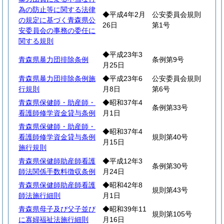
為の防止等に関する法律
◆平成4年2月
公安委員会規則
の規定に基づく青森県公
26日
第1号
安委員会の事務の委任に
関する規則
◆平成23年3
青森県暴力団排除条例
条例第9号
月25日
青森県暴力団排除条例施
◆平成23年6
公安委員会規則
行規則
月8日
第6号
青森県保健師・助産師・
◆昭和37年4
条例第33号
看護師修学資金貸与条例
月1日
青森県保健師・助産師・
◆昭和37年4
看護師修学資金貸与条例
規則第40号
月15日
施行規則
青森県保健師助産師看護
◆平成12年3
条例第30号
師法関係手数料徴収条例
月24日
青森県保健師助産師看護
◆昭和42年8
規則第43号
師法施行細則
月1日
青森県母子及び父子並び
◆昭和39年11
規則第105号
に寡婦福祉法施行細則
月16日