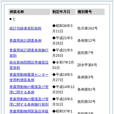
例規名称
制定年月日
種別番号
■ と
◆昭和36年3
統計功績者表彰規程
告示第162号
月11日
◆平成21年3
青森県統計調査条例
条例第12号
月25日
青森県統計調査条例施行
◆平成21年3
規則第7号
規則
月25日
統合新病院開設準備室設
◆令和7年3月
訓令甲第6号
置規程
31日
青森県動物愛護センター
◆平成18年3
条例第3号
使用料徴収条例
月27日
青森県動物の愛護及び管
◆平成14年12
条例第81号
理に関する条例
月20日
青森県動物の愛護及び管
◆平成15年3
規則第32号
理に関する条例施行規則
月31日
青森県動物用医薬品等販
◆昭和37年1
規則第3号