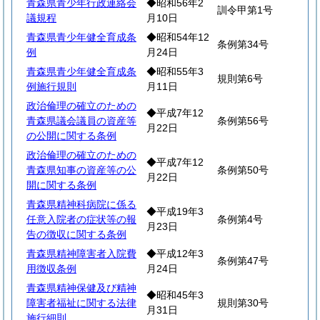
青森県青少年行政連絡会
◆昭和56年2
訓令甲第1号
議規程
月10日
青森県青少年健全育成条
◆昭和54年12
条例第34号
例
月24日
青森県青少年健全育成条
◆昭和55年3
規則第6号
例施行規則
月11日
政治倫理の確立のための
◆平成7年12
青森県議会議員の資産等
条例第56号
月22日
の公開に関する条例
政治倫理の確立のための
◆平成7年12
青森県知事の資産等の公
条例第50号
月22日
開に関する条例
青森県精神科病院に係る
◆平成19年3
任意入院者の症状等の報
条例第4号
月23日
告の徴収に関する条例
青森県精神障害者入院費
◆平成12年3
条例第47号
用徴収条例
月24日
青森県精神保健及び精神
◆昭和45年3
障害者福祉に関する法律
規則第30号
月31日
施行細則