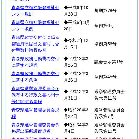
青森県立精神保健福祉セ
◆平成6年10
規則第78号
ンター規則
月28日
青森県立精神保健福祉セ
◆平成6年3月
条例第6号
ンター条例
28日
青森県政党交付金に係る
◆令和7年12
都道府県提出文書写し交
条例第56号
月15日
付手数料徴収条例
青森県政務活動費の交付
◆平成13年3
議会告示第1号
に関する規程
月26日
青森県政務活動費の交付
◆平成13年3
条例第45号
に関する条例
月26日
青森県選挙管理委員会が
◆平成12年3
選挙管理委員会
保有する行政文書の開示
月31日
告示第11号
等に関する規程
青森県選挙管理委員会規
◆昭和28年3
選挙管理委員会
程
月22日
告示第7号
青森県選挙管理委員会事
◆昭和34年3
選挙管理委員会
務局出張所設置規程
月4日
告示第10号