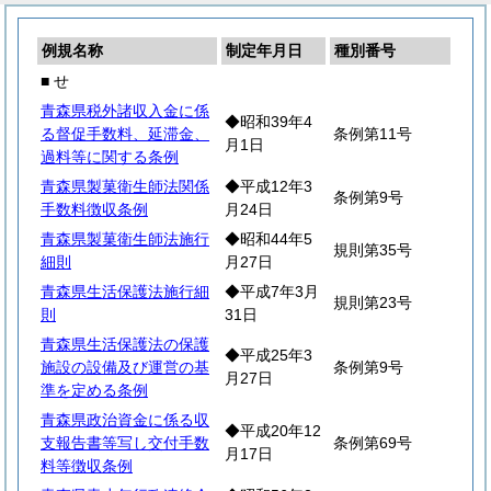
例規名称
制定年月日
種別番号
■ せ
青森県税外諸収入金に係
◆昭和39年4
る督促手数料、延滞金、
条例第11号
月1日
過料等に関する条例
青森県製菓衛生師法関係
◆平成12年3
条例第9号
手数料徴収条例
月24日
青森県製菓衛生師法施行
◆昭和44年5
規則第35号
細則
月27日
青森県生活保護法施行細
◆平成7年3月
規則第23号
則
31日
青森県生活保護法の保護
◆平成25年3
施設の設備及び運営の基
条例第9号
月27日
準を定める条例
青森県政治資金に係る収
◆平成20年12
支報告書等写し交付手数
条例第69号
月17日
料等徴収条例