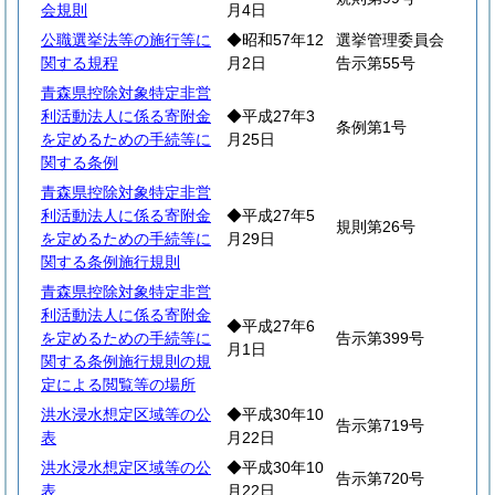
会規則
月4日
公職選挙法等の施行等に
◆昭和57年12
選挙管理委員会
関する規程
月2日
告示第55号
青森県控除対象特定非営
利活動法人に係る寄附金
◆平成27年3
条例第1号
を定めるための手続等に
月25日
関する条例
青森県控除対象特定非営
利活動法人に係る寄附金
◆平成27年5
規則第26号
を定めるための手続等に
月29日
関する条例施行規則
青森県控除対象特定非営
利活動法人に係る寄附金
◆平成27年6
を定めるための手続等に
告示第399号
月1日
関する条例施行規則の規
定による閲覧等の場所
洪水浸水想定区域等の公
◆平成30年10
告示第719号
表
月22日
洪水浸水想定区域等の公
◆平成30年10
告示第720号
表
月22日