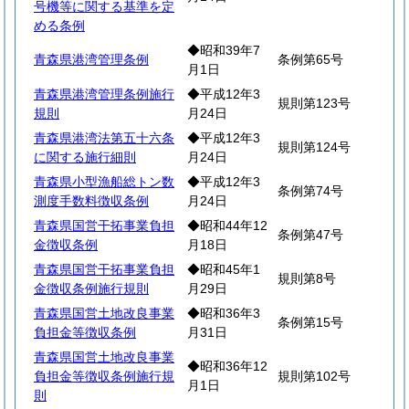
号機等に関する基準を定
める条例
◆昭和39年7
青森県港湾管理条例
条例第65号
月1日
青森県港湾管理条例施行
◆平成12年3
規則第123号
規則
月24日
青森県港湾法第五十六条
◆平成12年3
規則第124号
に関する施行細則
月24日
青森県小型漁船総トン数
◆平成12年3
条例第74号
測度手数料徴収条例
月24日
青森県国営干拓事業負担
◆昭和44年12
条例第47号
金徴収条例
月18日
青森県国営干拓事業負担
◆昭和45年1
規則第8号
金徴収条例施行規則
月29日
青森県国営土地改良事業
◆昭和36年3
条例第15号
負担金等徴収条例
月31日
青森県国営土地改良事業
◆昭和36年12
負担金等徴収条例施行規
規則第102号
月1日
則