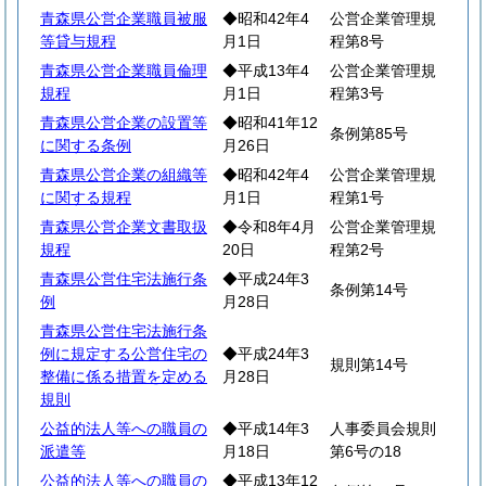
青森県公営企業職員被服
◆昭和42年4
公営企業管理規
等貸与規程
月1日
程第8号
青森県公営企業職員倫理
◆平成13年4
公営企業管理規
規程
月1日
程第3号
青森県公営企業の設置等
◆昭和41年12
条例第85号
に関する条例
月26日
青森県公営企業の組織等
◆昭和42年4
公営企業管理規
に関する規程
月1日
程第1号
青森県公営企業文書取扱
◆令和8年4月
公営企業管理規
規程
20日
程第2号
青森県公営住宅法施行条
◆平成24年3
条例第14号
例
月28日
青森県公営住宅法施行条
例に規定する公営住宅の
◆平成24年3
規則第14号
整備に係る措置を定める
月28日
規則
公益的法人等への職員の
◆平成14年3
人事委員会規則
派遣等
月18日
第6号の18
公益的法人等への職員の
◆平成13年12