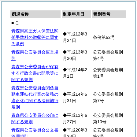
例規名称
制定年月日
種別番号
■ こ
青森県高圧ガス保安法関
◆平成12年3
係手数料の徴収等に関す
条例第52号
月24日
る条例
青森県公安委員会運営規
◆平成13年3
公安委員会規則
則
月30日
第4号
青森県公安委員会が保有
◆平成14年2
公安委員会規則
する行政文書の開示等に
月1日
第1号
関する規則
青森県公安委員会関係自
動車運転代行業の業務の
◆平成14年5
公安委員会規則
適正化に関する法律施行
月31日
第7号
規則
青森県公安委員会公印に
◆平成13年6
公安委員会規則
関する規則
月27日
第10号
青森県公安委員会公文書
◆平成26年3
公安委員会規則
管理規則
月28日
第2号