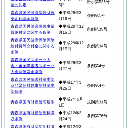
告示第523号
画の決定
5日
青森県国民健康保険財政
◆平成28年3
条例第1号
安定化基金条例
月16日
青森県国民健康保険事業
◆平成29年12
条例第35号
費納付金に関する条例
月15日
青森県国民健康保険保険
◆平成29年12
給付費等交付金に関する
条例第34号
月15日
条例
青森県国民スポーツ大
◆平成29年3
会・全国障害者スポーツ
条例第4号
月27日
大会開催基金条例
青森県国民保護対策本部
◆平成17年3
及び緊急対処事態対策本
条例第4号
月25日
部条例
◆平成7年5月
青森県国有財産管理規則
規則第31号
1日
青森県国有財産使用料徴
◆平成12年3
条例第76号
収条例
月24日
青森県国有財産使用料徴
◆平成12年3