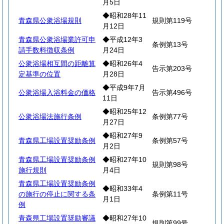
月5日
◆昭和28年11
青森県公衆浴場規則
規則第119号
月12日
青森県公衆浴場業許可申
◆平成12年3
条例第13号
請手数料徴収条例
月24日
公衆浴場相互間の距離算
◆昭和26年4
告示第203号
定基準の位置
月28日
◆平成9年7月
公衆浴場入浴料金の価格
告示第496号
11日
◆昭和25年12
公衆浴場法施行条例
条例第77号
月27日
◆昭和27年9
青森県工場設置奨励条例
条例第57号
月2日
青森県工場設置奨励条例
◆昭和27年10
規則第98号
施行規則
月4日
青森県工場設置奨励条例
◆昭和33年4
の施行の停止に関する条
条例第11号
月1日
例
青森県工場設置奨励審議
◆昭和27年10
規則第99号