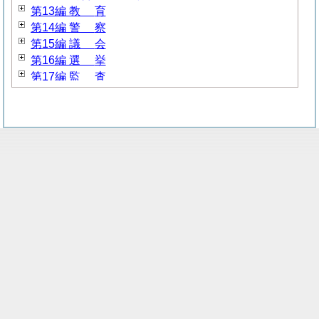
第13編
教
育
第14編
警
察
第15編
議
会
第16編
選
挙
第17編
監
査
第18編 新産業都市建設事業団