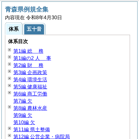
青森県例規全集
内容現在 令和8年4月30日
体系
五十音
体系目次
第1編
総
務
第1編の2
人
事
第2編
財
務
第3編 企画政策
第4編 環境生活
第5編 健康福祉
第6編 商工労働
第7編 欠
第8編 農林水産
第9編 欠
第10編 欠
第11編 県土整備
第12編 公営企業・病院局