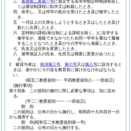
三
条例第二条第一号
に規定する高等学校定時制課程若し
くは通信制課程に転学又は転籍したとき。
四
休学し、又は停学の処分を受けたとき及び復学したと
き。
五
一月以上の欠席をしようとするとき又はしたとき及び
新たに出席したとき。
六
定時制の課程
(単位制による課程を除く。)
に在学する
修学生が、進級できなかつたため同一学年を重ねて履修
することとなつたとき及びその学年から進級したとき。
七
氏名又は住所を変更したとき。
八
連帯保証人の氏名、住所又は職業に変更があつたと
き。
2
被貸与者は、
前項第三号
、
第七号
又は
第八号
に該当すると
きは、速やかにその旨を教育長に届け出なければならな
い。
(昭五二教委規則一・平四教委規則八・一部改正)
(施行事項)
第十四条
この規則の施行に関し必要な事項は、別に定め
る。
(平二〇教委規則一一・一部改正)
附
則
この規則は、公布の日から施行し、昭和四十九年四月一日
から適用する。
附
則
(昭和五二年
教委規則第一号)
この規則は、公布の日から施行する。