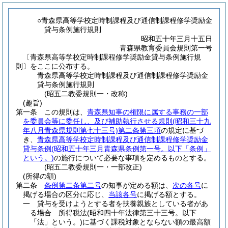
○青森県高等学校定時制課程及び通信制課程修学奨励金
貸与条例施行規則
昭和五十年三月十五日
青森県教育委員会規則第一号
〔青森県高等学校定時制課程修学奨励金貸与条例施行規
則〕をここに公布する。
青森県高等学校定時制課程及び通信制課程修学奨励金
貸与条例施行規則
(昭五二教委規則一・改称)
(趣旨)
第一条
この規則は、
青森県知事の権限に属する事務の一部
を委員会等に委任し、及び補助執行させる規則
(昭和三十九
年八月青森県規則第七十三号)
第二条第三項
の規定に基づ
き、
青森県高等学校定時制課程及び通信制課程修学奨励金
貸与条例
(昭和五十年三月青森県条例第一号。以下「条例」
という。)
の施行について必要な事項を定めるものとする。
(昭五二教委規則一・一部改正)
(所得の額)
第二条
条例第二条第二号
の知事が定める額は、
次の各号
に
掲げる場合の区分に応じ、
当該各号
に掲げる額とする。
一
貸与を受けようとする者を扶養親族としている者があ
る場合 所得税法
(昭和四十年法律第三十三号。以下
「法」という。)
に基づく課税対象とならない額の最高額