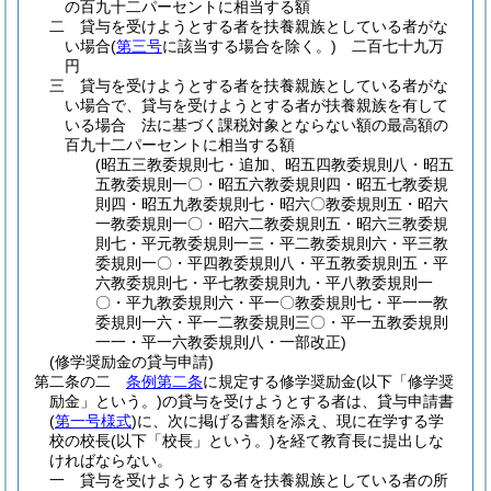
の百九十二パーセントに相当する額
二
貸与を受けようとする者を扶養親族としている者がな
い場合
(
第三号
に該当する場合を除く。)
二百七十九万
円
三
貸与を受けようとする者を扶養親族としている者がな
い場合で、貸与を受けようとする者が扶養親族を有して
いる場合 法に基づく課税対象とならない額の最高額の
百九十二パーセントに相当する額
(昭五三教委規則七・追加、昭五四教委規則八・昭五
五教委規則一〇・昭五六教委規則四・昭五七教委規
則四・昭五九教委規則七・昭六〇教委規則五・昭六
一教委規則一〇・昭六二教委規則五・昭六三教委規
則七・平元教委規則一三・平二教委規則六・平三教
委規則一〇・平四教委規則八・平五教委規則五・平
六教委規則七・平七教委規則九・平八教委規則一
〇・平九教委規則六・平一〇教委規則七・平一一教
委規則一六・平一二教委規則三〇・平一五教委規則
一一・平一六教委規則八・一部改正)
(修学奨励金の貸与申請)
第二条の二
条例第二条
に規定する修学奨励金
(以下「修学奨
励金」という。)
の貸与を受けようとする者は、貸与申請書
(
第一号様式
)
に、次に掲げる書類を添え、現に在学する学
校の校長
(以下「校長」という。)
を経て教育長に提出しな
ければならない。
一
貸与を受けようとする者を扶養親族としている者の所