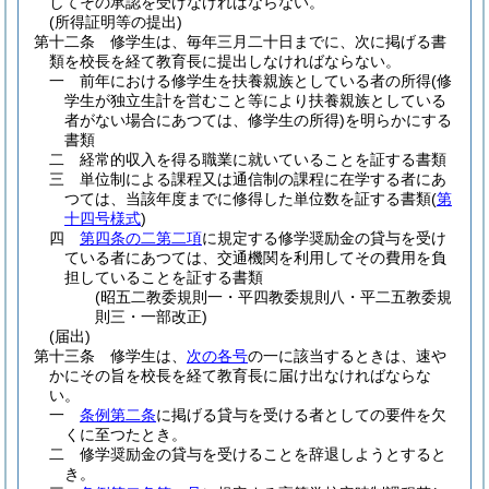
してその承認を受けなければならない。
(所得証明等の提出)
第十二条
修学生は、毎年三月二十日までに、次に掲げる書
類を校長を経て教育長に提出しなければならない。
一
前年における修学生を扶養親族としている者の所得
(修
学生が独立生計を営むこと等により扶養親族としている
者がない場合にあつては、修学生の所得)
を明らかにする
書類
二
経常的収入を得る職業に就いていることを証する書類
三
単位制による課程又は通信制の課程に在学する者にあ
つては、当該年度までに修得した単位数を証する書類
(
第
十四号様式
)
四
第四条の二第二項
に規定する修学奨励金の貸与を受け
ている者にあつては、交通機関を利用してその費用を負
担していることを証する書類
(昭五二教委規則一・平四教委規則八・平二五教委規
則三・一部改正)
(届出)
第十三条
修学生は、
次の各号
の一に該当するときは、速や
かにその旨を校長を経て教育長に届け出なければならな
い。
一
条例第二条
に掲げる貸与を受ける者としての要件を欠
くに至つたとき。
二
修学奨励金の貸与を受けることを辞退しようとすると
き。