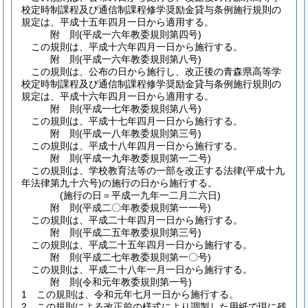
校定時制課程及び通信制課程修学奨励金貸与条例施行規則の
規定は、平成十五年四月一日から適用する。
附
則
(平成一六年
教委規則第四号)
この規則は、平成十六年四月一日から施行する。
附
則
(平成一六年
教委規則第八号)
この規則は、公布の日から施行し、改正後の青森県高等学
校定時制課程及び通信制課程修学奨励金貸与条例施行規則の
規定は、平成十六年四月一日から適用する。
附
則
(平成一七年
教委規則第八号)
この規則は、平成十七年四月一日から施行する。
附
則
(平成一八年
教委規則第三号)
この規則は、平成十八年四月一日から施行する。
附
則
(平成一九年
教委規則第一二号)
この規則は、学校教育法等の一部を改正する法律
(平成十九
年法律第九十六号)
の施行の日から施行する。
(施行の日＝平成一九年一二月二六日)
附
則
(平成二〇年
教委規則第一一号)
この規則は、平成二十年四月一日から施行する。
附
則
(平成二五年
教委規則第三号)
この規則は、平成二十五年四月一日から施行する。
附
則
(平成二七年
教委規則第一〇号)
この規則は、平成二十八年一月一日から施行する。
附
則
(令和元年
教委規則第一号)
1
この規則は、令和元年七月一日から施行する。
2
この規則による改正前の様式により調製した用紙で現に残