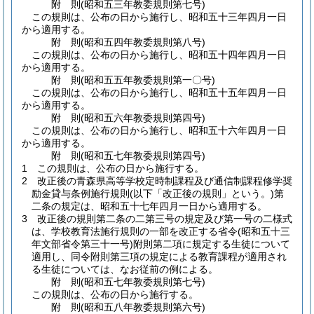
附
則
(昭和五三年
教委規則第七号)
この規則は、公布の日から施行し、昭和五十三年四月一日
から適用する。
附
則
(昭和五四年
教委規則第八号)
この規則は、公布の日から施行し、昭和五十四年四月一日
から適用する。
附
則
(昭和五五年
教委規則第一〇号)
この規則は、公布の日から施行し、昭和五十五年四月一日
から適用する。
附
則
(昭和五六年
教委規則第四号)
この規則は、公布の日から施行し、昭和五十六年四月一日
から適用する。
附
則
(昭和五七年
教委規則第四号)
1
この規則は、公布の日から施行する。
2
改正後の青森県高等学校定時制課程及び通信制課程修学奨
励金貸与条例施行規則
(以下「改正後の規則」という。)
第
二条の規定は、昭和五十七年四月一日から適用する。
3
改正後の規則第二条の二第三号の規定及び第一号の二様式
は、学校教育法施行規則の一部を改正する省令
(昭和五十三
年文部省令第三十一号)
附則第二項に規定する生徒について
適用し、同令附則第三項の規定による教育課程が適用され
る生徒については、なお従前の例による。
附
則
(昭和五七年
教委規則第七号)
この規則は、公布の日から施行する。
附
則
(昭和五八年
教委規則第六号)