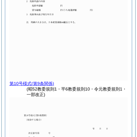
第10号様式
(第9条関係)
(昭52教委規則1・平6教委規則10・令元教委規則1・
一部改正)