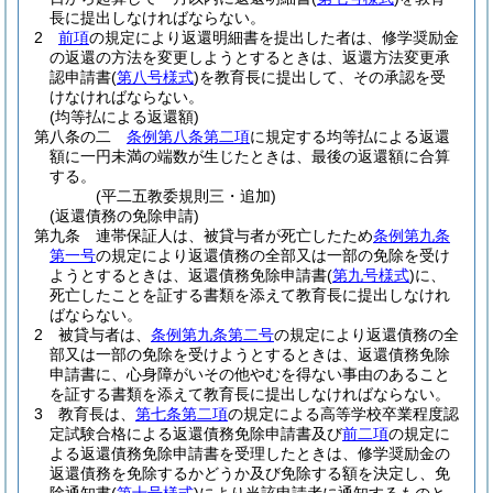
長に提出しなければならない。
2
前項
の規定により返還明細書を提出した者は、修学奨励金
の返還の方法を変更しようとするときは、返還方法変更承
認申請書
(
第八号様式
)
を教育長に提出して、その承認を受
けなければならない。
(均等払による返還額)
第八条の二
条例第八条第二項
に規定する均等払による返還
額に一円未満の端数が生じたときは、最後の返還額に合算
する。
(平二五教委規則三・追加)
(返還債務の免除申請)
第九条
連帯保証人は、被貸与者が死亡したため
条例第九条
第一号
の規定により返還債務の全部又は一部の免除を受け
ようとするときは、返還債務免除申請書
(
第九号様式
)
に、
死亡したことを証する書類を添えて教育長に提出しなけれ
ばならない。
2
被貸与者は、
条例第九条第二号
の規定により返還債務の全
部又は一部の免除を受けようとするときは、返還債務免除
申請書に、心身障がいその他やむを得ない事由のあること
を証する書類を添えて教育長に提出しなければならない。
3
教育長は、
第七条第二項
の規定による高等学校卒業程度認
定試験合格による返還債務免除申請書及び
前二項
の規定に
よる返還債務免除申請書を受理したときは、修学奨励金の
返還債務を免除するかどうか及び免除する額を決定し、免