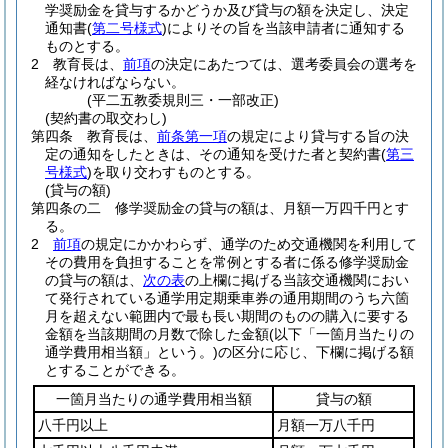
学奨励金を貸与するかどうか及び貸与の額を決定し、決定
通知書
(
第二号様式
)
によりその旨を当該申請者に通知する
ものとする。
2
教育長は、
前項
の決定にあたつては、選考委員会の選考を
経なければならない。
(平二五教委規則三・一部改正)
(契約書の取交わし)
第四条
教育長は、
前条第一項
の規定により貸与する旨の決
定の通知をしたときは、その通知を受けた者と契約書
(
第三
号様式
)
を取り交わすものとする。
(貸与の額)
第四条の二
修学奨励金の貸与の額は、月額一万四千円とす
る。
2
前項
の規定にかかわらず、通学のため交通機関を利用して
その費用を負担することを常例とする者に係る修学奨励金
の貸与の額は、
次の表
の上欄に掲げる当該交通機関におい
て発行されている通学用定期乗車券の通用期間のうち六箇
月を超えない範囲内で最も長い期間のものの購入に要する
金額を当該期間の月数で除した金額
(以下「一箇月当たりの
通学費用相当額」という。)
の区分に応じ、下欄に掲げる額
とすることができる。
一箇月当たりの通学費用相当額
貸与の額
八千円以上
月額一万八千円