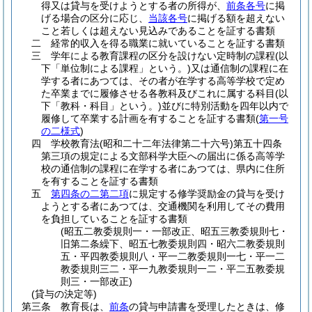
得又は貸与を受けようとする者の所得が、
前条各号
に掲
げる場合の区分に応じ、
当該各号
に掲げる額を超えない
こと若しくは超えない見込みであることを証する書類
二
経常的収入を得る職業に就いていることを証する書類
三
学年による教育課程の区分を設けない定時制の課程
(以
下「単位制による課程」という。)
又は通信制の課程に在
学する者にあつては、その者が在学する高等学校で定め
た卒業までに履修させる各教科及びこれに属する科目
(以
下「教科・科目」という。)
並びに特別活動を四年以内で
履修して卒業する計画を有することを証する書類
(
第一号
の二様式
)
四
学校教育法
(昭和二十二年法律第二十六号)
第五十四条
第三項の規定による文部科学大臣への届出に係る高等学
校の通信制の課程に在学する者にあつては、県内に住所
を有することを証する書類
五
第四条の二第二項
に規定する修学奨励金の貸与を受け
ようとする者にあつては、交通機関を利用してその費用
を負担していることを証する書類
(昭五二教委規則一・一部改正、昭五三教委規則七・
旧第二条繰下、昭五七教委規則四・昭六二教委規則
五・平四教委規則八・平一二教委規則一七・平一二
教委規則三二・平一九教委規則一二・平二五教委規
則三・一部改正)
(貸与の決定等)
第三条
教育長は、
前条
の貸与申請書を受理したときは、修