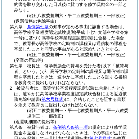
約書を取り交わした日以後に貸与する修学奨励金の一部と
みなす。
(昭五八教委規則六・平二五教委規則三・一部改正)
(返還債務の免除事由)
第六条
条例第七条
の知事が定める事由に該当する場合は、
高等学校卒業程度認定試験規則
(平成十七年文部科学省令第
一号)
に基づく高等学校卒業程度認定試験に合格した場合
で、教育長が高等学校の定時制の課程又は通信制の課程を
卒業したことと同等の事由があると認めたときとする。
(昭五二教委規則一・平一七教委規則八・一部改正)
(卒業の届出等)
第七条
校長は、修学奨励金の貸与を受けた者
(以下「被貸与
者」という。)
が、高等学校の定時制の課程又は通信制の課
程を卒業したときは、速やかに卒業したことを証する書類
を教育長に提出しなければならない。
2
被貸与者は、高等学校卒業程度認定試験に合格したとき
は、速やかに高等学校卒業程度認定試験合格による返還債
務免除申請書
(
第六号様式
)
に、合格したことを証する書類
を添えて教育長に提出しなければならない。
(昭五二教委規則一・平一七教委規則八・平一八教委
規則三・一部改正)
(返還明細書の提出等)
第八条
被貸与者は、
条例第八条第一項
の規定により修学奨
励金を返還しなければならないときは、その事由が生じた
日から起算して一月以内に返還明細書
(
第七号様式
)
を教育