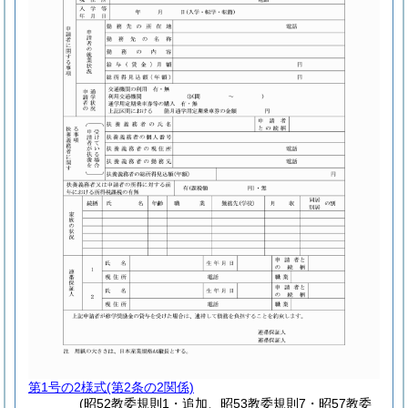
第1号の2様式
(第2条の2関係)
(昭52教委規則1・追加、昭53教委規則7・昭57教委