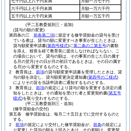
七千円以上八千円未満
月額一万七千円
六千円以上七千円未満
月額一万六千円
五千円以上六千円未満
月額一万五千円
(平二五教委規則三・追加)
(貸与の額の変更)
第四条の三
前条第二項
に規定する修学奨励金の貸与を受け
ている者は、貸与の額に変更すべき事実が生じたときは、
貸与額変更申請書
(
第四号様式
)
に
第二条の二第五号
の書類
を添え、校長を経て教育長に提出しなければならない。
こ
の場合において、貸与の額は、その事実の生じた日の属す
る月の翌月
(その日が月の初日であるときは、その日の属す
る月)
から変更するものとする。
2
教育長は、
前項
の貸与額変更申請書を受理したときは、貸
与の額を決定し、貸与額変更決定通知書
(
第四号の二様式
)
によりその旨を当該申請者に通知するものとする。
3
教育長は、
前項
の規定により貸与の額を変更する決定の通
知をしたときは、その通知を受けた者と変更契約書
(
第五号
様式
)
を取り交わすものとする。
(平二五教委規則三・追加)
(修学奨励金の交付)
第五条
修学奨励金は、毎月二十五日までに交付するものと
する。
2
前項
の規定により交付した修学奨励金が、
前条
の規定によ
り変更した貸与の額を上回るときは、その差額は、変更契