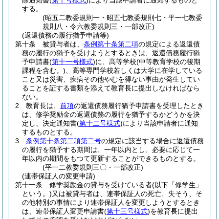
除通知書
(
第十号様式
)
により当該申請者に通知するものと
する。
(昭五二教委規則一・昭五七教委規則七・平一七教委
規則八・令六教委規則三・一部改正)
(返還債務の履行猶予申請等)
第十条
被貸与者は、
条例第十条第二項
の規定による返還債
務の履行の猶予を受けようとするときは、返還債務履行猶
予申請書
(
第十一号様式
)
に、高等学校
(中等教育学校の後期
課程を含む。)
、高等専門学校若しくは大学に在学している
こと又は災害、疾病その他やむを得ない事由が発生してい
ることを証する書類を添えて教育長に提出しなければなら
ない。
2
教育長は、
前項
の返還債務履行猶予申請書を受理したとき
は、修学奨励金の返還債務の履行を猶予するかどうかを決
定し、決定通知書
(
第十二号様式
)
により当該申請者に通知
するものとする。
3
条例第十条第二項第二号
の規定に該当する場合に返還債務
の履行を猶予する期間は、一年以内とし、必要に応じて一
年以内の期間をもつて更新することができるものとする。
(平一二教委規則三〇・一部改正)
(連帯保証人の変更申請)
第十一条
修学奨励金の貸与を受けている者
(以下「修学生」
という。)
又は被貸与者は、連帯保証人の死亡、失そう、そ
の他特別の事情により連帯保証人を変更しようとするとき
は、連帯保証人変更申請書
(
第十三号様式
)
を教育長に提出