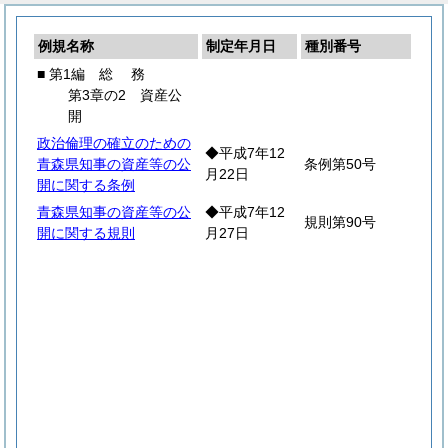
例規名称
制定年月日
種別番号
■ 第1編
総
務
第3章の2 資産公
開
政治倫理の確立のための
◆平成7年12
青森県知事の資産等の公
条例第50号
月22日
開に関する条例
青森県知事の資産等の公
◆平成7年12
規則第90号
開に関する規則
月27日