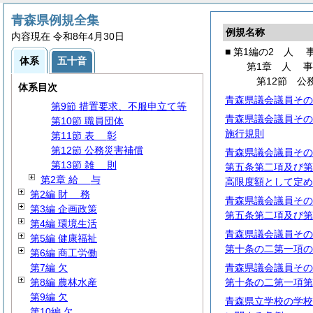
第2節
任
用
第3節 勤務条件
青森県例規全集
例規名称
第4節 分限・懲戒
内容現在 令和8年4月30日
第5節
服
務
■ 第1編の2
人
体系
五十音
第6節 退職管理
第1章
人
第7節 研修及び勤務評定
第12節 公
体系目次
第8節 福利厚生
青森県議会議員その
第9節 措置要求、不服申立て等
青森県議会議員その
第10節 職員団体
施行規則
第11節
表
彰
第12節 公務災害補償
青森県議会議員その
第13節
雑
則
第五条第二項及び第
第2章
給
与
高限度額として定め
第2編
財
務
青森県議会議員その
第3編 企画政策
第五条第二項及び第
第4編 環境生活
青森県議会議員その
第5編 健康福祉
第十条の二第一項の
第6編 商工労働
第7編 欠
青森県議会議員その
第8編 農林水産
第十条の二第一項第
第9編 欠
青森県立学校の学校
第10編 欠