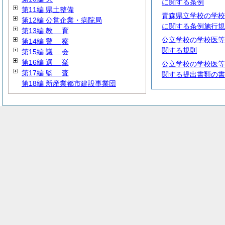
に関する条例
第11編 県土整備
青森県立学校の学校
第12編 公営企業・病院局
に関する条例施行規
第13編
教
育
公立学校の学校医等
第14編
警
察
関する規則
第15編
議
会
第16編
選
挙
公立学校の学校医等
第17編
監
査
関する提出書類の書
第18編 新産業都市建設事業団