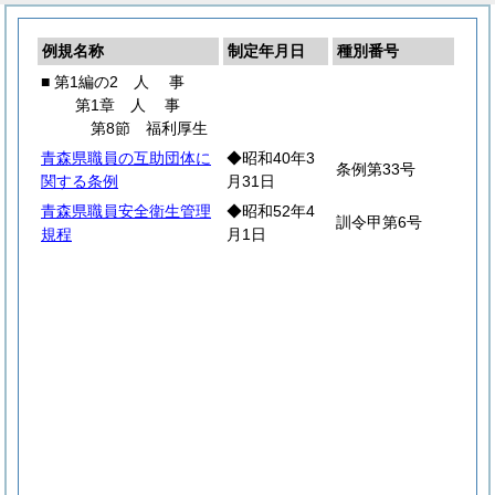
例規名称
制定年月日
種別番号
■ 第1編の2
人
事
第1章
人
事
第8節 福利厚生
青森県職員の互助団体に
◆昭和40年3
条例第33号
関する条例
月31日
青森県職員安全衛生管理
◆昭和52年4
訓令甲第6号
規程
月1日