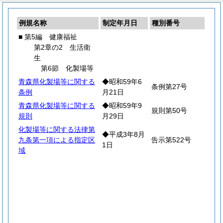
例規名称
制定年月日
種別番号
■ 第5編 健康福祉
第2章の2 生活衛
生
第6節 化製場等
青森県化製場等に関する
◆昭和59年6
条例第27号
条例
月21日
青森県化製場等に関する
◆昭和59年9
規則第50号
規則
月29日
化製場等に関する法律第
◆平成3年8月
九条第一項による指定区
告示第522号
1日
域