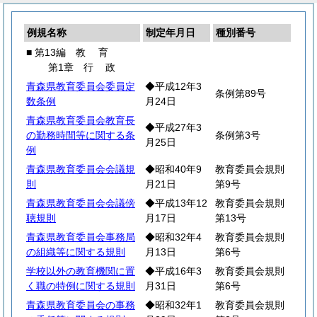
例規名称
制定年月日
種別番号
■ 第13編
教
育
第1章
行
政
青森県教育委員会委員定
◆平成12年3
条例第89号
数条例
月24日
青森県教育委員会教育長
◆平成27年3
の勤務時間等に関する条
条例第3号
月25日
例
青森県教育委員会会議規
◆昭和40年9
教育委員会規則
則
月21日
第9号
青森県教育委員会会議傍
◆平成13年12
教育委員会規則
聴規則
月17日
第13号
青森県教育委員会事務局
◆昭和32年4
教育委員会規則
の組織等に関する規則
月13日
第6号
学校以外の教育機関に置
◆平成16年3
教育委員会規則
く職の特例に関する規則
月31日
第6号
青森県教育委員会の事務
◆昭和32年1
教育委員会規則