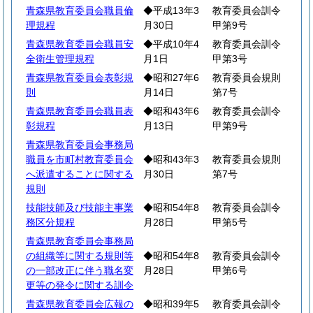
青森県教育委員会職員倫
◆平成13年3
教育委員会訓令
理規程
月30日
甲第9号
青森県教育委員会職員安
◆平成10年4
教育委員会訓令
全衛生管理規程
月1日
甲第3号
青森県教育委員会表彰規
◆昭和27年6
教育委員会規則
則
月14日
第7号
青森県教育委員会職員表
◆昭和43年6
教育委員会訓令
彰規程
月13日
甲第9号
青森県教育委員会事務局
職員を市町村教育委員会
◆昭和43年3
教育委員会規則
へ派遣することに関する
月30日
第7号
規則
技能技師及び技能主事業
◆昭和54年8
教育委員会訓令
務区分規程
月28日
甲第5号
青森県教育委員会事務局
の組織等に関する規則等
◆昭和54年8
教育委員会訓令
の一部改正に伴う職名変
月28日
甲第6号
更等の発令に関する訓令
青森県教育委員会広報の
◆昭和39年5
教育委員会訓令