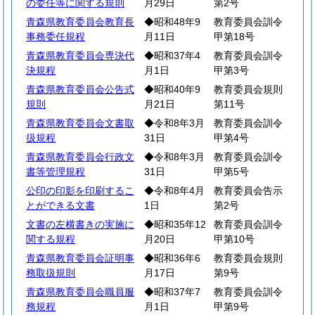
の委任等に関する規則
月29日
第2号
青森県教育委員会教育長
◆昭和48年9
教育委員会訓令
事務委任規程
月11日
甲第18号
青森県教育委員会専決代
◆昭和37年4
教育委員会訓令
決規程
月1日
甲第3号
青森県教育委員会公告式
◆昭和40年9
教育委員会規則
規則
月21日
第11号
青森県教育委員会文書取
◆令和8年3月
教育委員会訓令
扱規程
31日
甲第4号
青森県教育委員会行政文
◆令和8年3月
教育委員会訓令
書等管理規程
31日
甲第5号
公印の印影を印刷するこ
◆令和8年4月
教育委員会告示
とができる文書
1日
第2号
文書の左横書きの実施に
◆昭和35年12
教育委員会訓令
関する規程
月20日
甲第10号
青森県教育委員会証明事
◆昭和36年6
教育委員会規則
務取扱規則
月17日
第9号
青森県教育委員会職員服
◆昭和37年7
教育委員会訓令
務規程
月1日
甲第9号