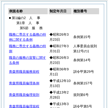
例規名称
制定年月日
種別番号
■ 第1編の2
人
事
第1章
人
事
第5節
服
務
職務に専念する義務の特
◆昭和26年3
条例第15号
例に関する条例
月23日
職務に専念する義務の特
◆昭和27年3
人事委員会規則
例
月31日
第12号の1
職員の服務の宣誓に関す
◆昭和26年3
条例第14号
る条例
月23日
◆昭和36年9
青森県職員服務規程
訓令甲第29号
月1日
◆平成12年10
青森県職員倫理条例
条例第157号
月13日
◆平成13年2
青森県職員倫理規則
規則第6号
月28日
◆平成13年3
青森県職員倫理規程
訓令甲第5号