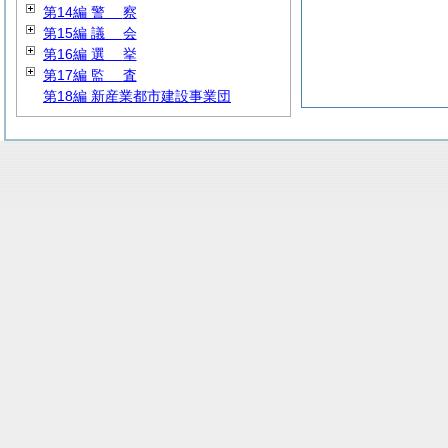
第14編
警
察
第15編
議
会
第16編
選
挙
第17編
監
査
第18編 新産業都市建設事業団