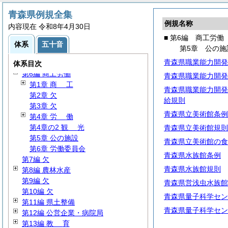
第1編
総
務
青森県例規全集
第1編の2
人
事
例規名称
内容現在 令和8年4月30日
第2編
財
務
■ 第6編 商工労働
第3編 企画政策
体系
五十音
第5章 公の施
第4編 環境生活
青森県職業能力開発
第5編 健康福祉
体系目次
第6編 商工労働
青森県職業能力開発
第1章
商
工
青森県職業能力開発
第2章 欠
給規則
第3章 欠
青森県立美術館条例
第4章
労
働
第4章の2
観
光
青森県立美術館規則
第5章 公の施設
青森県立美術館の食
第6章 労働委員会
青森県水族館条例
第7編 欠
青森県水族館規則
第8編 農林水産
第9編 欠
青森県営浅虫水族館
第10編 欠
青森県量子科学セン
第11編 県土整備
青森県量子科学セン
第12編 公営企業・病院局
第13編
教
育