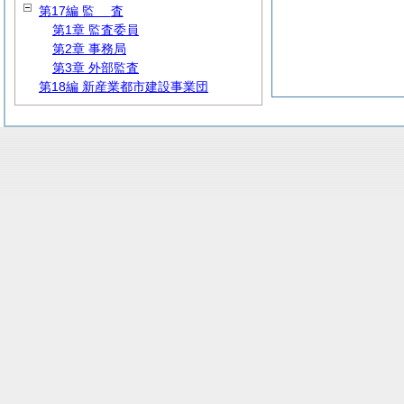
第17編
監
査
第1章 監査委員
第2章 事務局
第3章 外部監査
第18編 新産業都市建設事業団