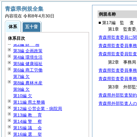
青森県例規全集
例規名称
内容現在 令和8年4月30日
■ 第17編
監
査
体系
五十音
第1章 監査委
第1編
総
務
青森県監査委員に関
第1編の2
人
事
体系目次
第2編
財
務
青森県監査委員事務
第3編 企画政策
青森県監査委員監査
第4編 環境生活
第2章 事務局
第5編 健康福祉
第6編 商工労働
青森県監査委員事務
第7編 欠
青森県監査委員事務
第8編 農林水産
第3章 外部監
第9編 欠
青森県外部監査契約
第10編 欠
第11編 県土整備
青森県外部監査人の
第12編 公営企業・病院局
第13編
教
育
第14編
警
察
第15編
議
会
第16編
選
挙