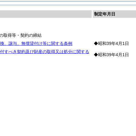
制定年月日
政
産の取得等・契約の締結
換、譲与、無償貸付け等に関する条例
◆昭和39年4月1日
付すべき契約及び財産の取得又は処分に関する
◆昭和39年4月1日