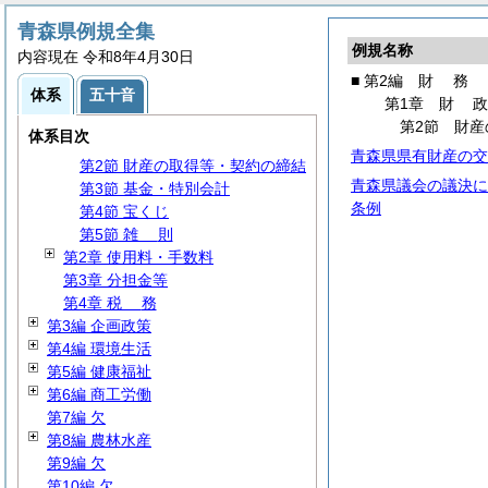
青森県例規全集
例規名称
第1編
総
務
内容現在 令和8年4月30日
第1編の2
人
事
■ 第2編
財
務
体系
五十音
第2編
財
務
第1章
財
第1章
財
政
第2節 財
体系目次
第1節
通
則
青森県県有財産の交
第2節 財産の取得等・契約の締結
青森県議会の議決に
第3節 基金・特別会計
条例
第4節 宝くじ
第5節
雑
則
第2章 使用料・手数料
第3章 分担金等
第4章
税
務
第3編 企画政策
第4編 環境生活
第5編 健康福祉
第6編 商工労働
第7編 欠
第8編 農林水産
第9編 欠
第10編 欠