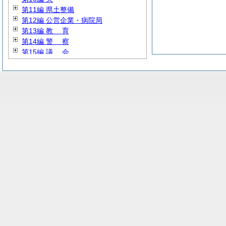
第11編 県土整備
第12編 公営企業・病院局
第13編
教
育
第14編
警
察
第15編
議
会
第16編
選
挙
第17編
監
査
第18編 新産業都市建設事業団