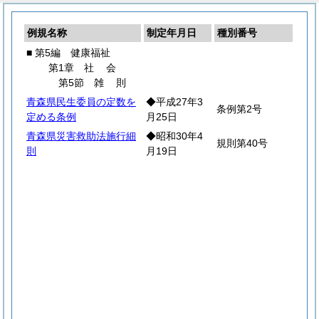
例規名称
制定年月日
種別番号
■ 第5編 健康福祉
第1章
社
会
第5節
雑
則
青森県民生委員の定数を
◆平成27年3
条例第2号
定める条例
月25日
青森県災害救助法施行細
◆昭和30年4
規則第40号
則
月19日