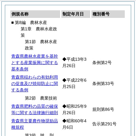
例規名称
制定年月日
種別番号
■ 第8編 農林水産
第1章 農林水産政
策
第1節 農林水産
政策
青森県農林水産業を基幹
◆平成13年3
とする産業振興に関する
条例第2号
月26日
基本条例
青森県稲わらの有効利用
◆平成22年6
の促進及び焼却防止に関
条例第33号
月25日
する条例
第2節 農業技術
青森県肥料の品質の確保
◆昭和25年9
規則第86号
等に関する法律施行細則
月26日
青森県主要農作物奨励品
◆昭和60年4
告示第291号
種規程
月6日
第3節
雑
則