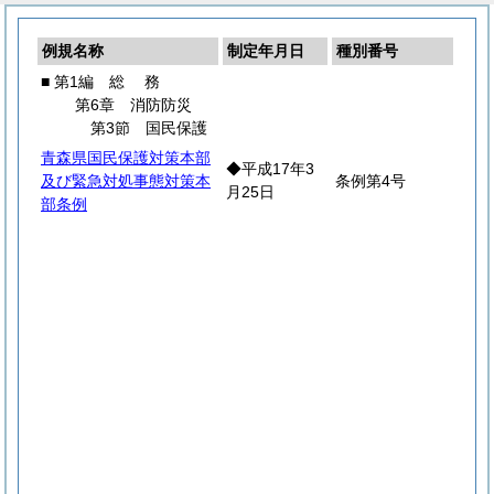
例規名称
制定年月日
種別番号
■ 第1編
総
務
第6章 消防防災
第3節 国民保護
青森県国民保護対策本部
◆平成17年3
及び緊急対処事態対策本
条例第4号
月25日
部条例