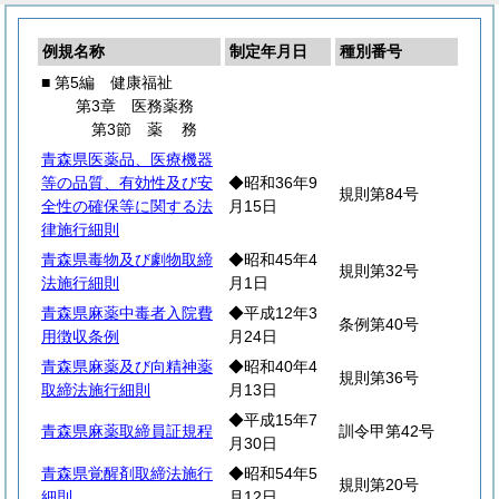
例規名称
制定年月日
種別番号
■ 第5編 健康福祉
第3章 医務薬務
第3節
薬
務
青森県医薬品、医療機器
等の品質、有効性及び安
◆昭和36年9
規則第84号
全性の確保等に関する法
月15日
律施行細則
青森県毒物及び劇物取締
◆昭和45年4
規則第32号
法施行細則
月1日
青森県麻薬中毒者入院費
◆平成12年3
条例第40号
用徴収条例
月24日
青森県麻薬及び向精神薬
◆昭和40年4
規則第36号
取締法施行細則
月13日
◆平成15年7
青森県麻薬取締員証規程
訓令甲第42号
月30日
青森県覚醒剤取締法施行
◆昭和54年5
規則第20号
細則
月12日