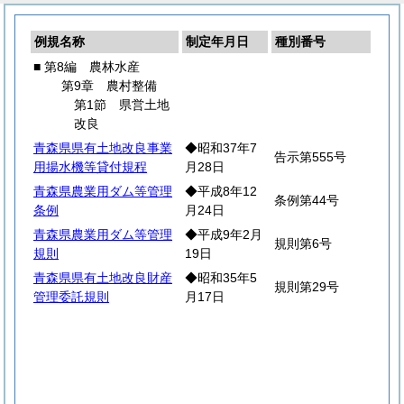
例規名称
制定年月日
種別番号
■ 第8編 農林水産
第9章 農村整備
第1節 県営土地
改良
青森県県有土地改良事業
◆昭和37年7
告示第555号
用揚水機等貸付規程
月28日
青森県農業用ダム等管理
◆平成8年12
条例第44号
条例
月24日
青森県農業用ダム等管理
◆平成9年2月
規則第6号
規則
19日
青森県県有土地改良財産
◆昭和35年5
規則第29号
管理委託規則
月17日