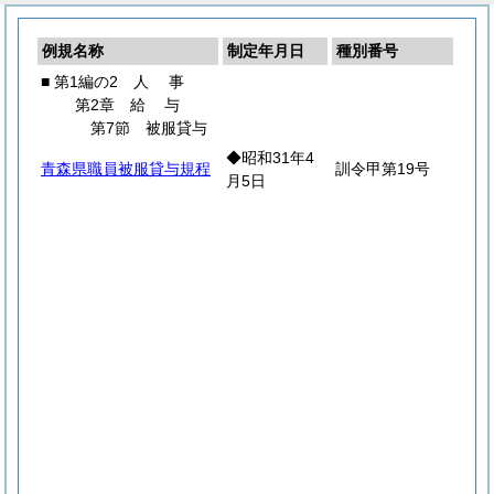
例規名称
制定年月日
種別番号
■ 第1編の2
人
事
第2章
給
与
第7節 被服貸与
◆昭和31年4
青森県職員被服貸与規程
訓令甲第19号
月5日