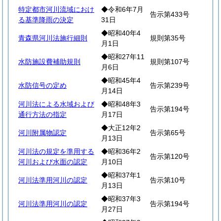
特定都市河川流域におけ
◆令和6年7月
告示第433号
る基準降雨の決定
31日
◆昭和40年4
青森県河川法施行細則
規則第35号
月1日
◆昭和27年11
水防施設費補助規則
規則第107号
月6日
◆昭和45年4
水防信号の定め
告示第239号
月14日
河川法による水域および
◆昭和48年3
告示第194号
通行方法の指定
月17日
◆大正12年2
河川附属物認定
告示第65号
月13日
河川法の規定を準用する
◆昭和36年2
告示第120号
河川および水面の認定
月10日
◆昭和37年1
河川法準用河川の認定
告示第10号
月13日
◆昭和37年3
河川法準用河川の認定
告示第194号
月27日