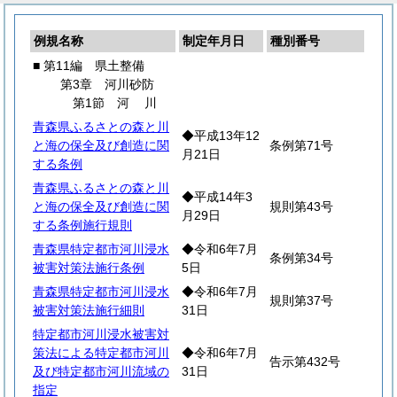
例規名称
制定年月日
種別番号
■ 第11編 県土整備
第3章 河川砂防
第1節
河
川
青森県ふるさとの森と川
◆平成13年12
と海の保全及び創造に関
条例第71号
月21日
する条例
青森県ふるさとの森と川
◆平成14年3
と海の保全及び創造に関
規則第43号
月29日
する条例施行規則
青森県特定都市河川浸水
◆令和6年7月
条例第34号
被害対策法施行条例
5日
青森県特定都市河川浸水
◆令和6年7月
規則第37号
被害対策法施行細則
31日
特定都市河川浸水被害対
策法による特定都市河川
◆令和6年7月
告示第432号
及び特定都市河川流域の
31日
指定